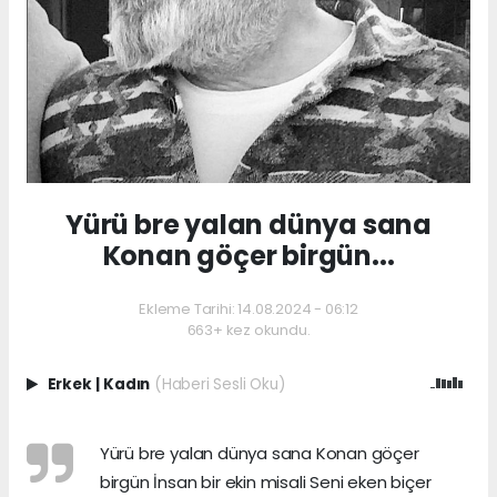
Yürü bre yalan dünya sana
Konan göçer birgün...
Ekleme Tarihi: 14.08.2024 - 06:12
663+ kez okundu.
Erkek
|
Kadın
(Haberi Sesli Oku)
Yürü bre yalan dünya sana Konan göçer
birgün İnsan bir ekin misali Seni eken biçer