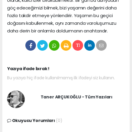
olarak, kalıcı izler bırakabilmektir. Bir gün bu dünyadan
göç edeceğimizi bilmek, bizi yaşamın değerini daha
fazla takdir etmeye yönlendirir. Yaşamın bu geçici
doğasını kabullenmek, aynı zamanda varoluşumuzu
daha derin bir anlamla doldurmanın anahtarıdır.
Yazıya ifade bırak !
Bu yazıya hiç ifade kullanılmamış ilk ifadeyi siz kullanın.
Taner ARÇUKOĞLU - Tüm Yazıları
Okuyucu Yorumları
(0)