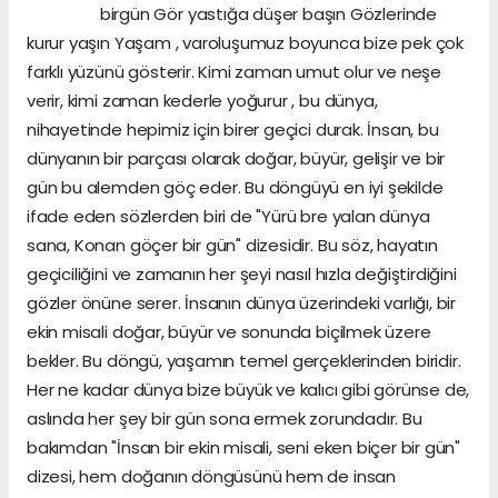
birgün Gör yastığa düşer başın Gözlerinde
kurur yaşın Yaşam , varoluşumuz boyunca bize pek çok
farklı yüzünü gösterir. Kimi zaman umut olur ve neşe
verir, kimi zaman kederle yoğurur , bu dünya,
nihayetinde hepimiz için birer geçici durak. İnsan, bu
dünyanın bir parçası olarak doğar, büyür, gelişir ve bir
gün bu alemden göç eder. Bu döngüyü en iyi şekilde
ifade eden sözlerden biri de "Yürü bre yalan dünya
sana, Konan göçer bir gün" dizesidir. Bu söz, hayatın
geçiciliğini ve zamanın her şeyi nasıl hızla değiştirdiğini
gözler önüne serer. İnsanın dünya üzerindeki varlığı, bir
ekin misali doğar, büyür ve sonunda biçilmek üzere
bekler. Bu döngü, yaşamın temel gerçeklerinden biridir.
Her ne kadar dünya bize büyük ve kalıcı gibi görünse de,
aslında her şey bir gün sona ermek zorundadır. Bu
bakımdan "İnsan bir ekin misali, seni eken biçer bir gün"
dizesi, hem doğanın döngüsünü hem de insan