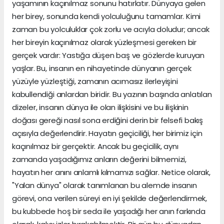
yaşamının kaçınılmaz sonunu hatırlatır. Dünyaya gelen
her birey, sonunda kendi yolculuğunu tamamlar. Kimi
zaman bu yolculuklar çok zorlu ve acıyla doludur; ancak
her bireyin kaçınılmaz olarak yüzleşmesi gereken bir
gerçek vardır: Yastığa düşen baş ve gözlerde kuruyan
yaşlar. Bu, insanın en nihayetinde dünyanın gerçek
yüzüyle yüzleştiği, zamanın acımasız ilerleyişini
kabullendiği anlardan biridir. Bu yazının başında anlatılan
dizeler, insanın dünya ile olan ilişkisini ve bu ilişkinin
doğası gereği nasıl sona erdiğini derin bir felsefi bakış
açısıyla değerlendirir. Hayatın geçiciliği, her birimiz için
kaçınılmaz bir gerçektir. Ancak bu geçicilik, aynı
zamanda yaşadığımız anların değerini bilmemizi,
hayatın her anını anlamlı kılmamızı sağlar. Netice olarak,
"Yalan dünya" olarak tanımlanan bu alemde insanın
görevi, ona verilen süreyi en iyi şekilde değerlendirmek,
bu kubbede hoş bir seda ile yaşadığı her anın farkında