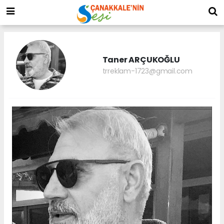
Taner ARÇUKOĞLU
trreklam-1723@gmail.com