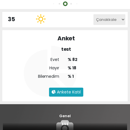
Mitingi
35
Anket
test
Evet
% 82
Hayır
% 18
Bilemedim
% 1
Ankete Katıl
Genel
sss