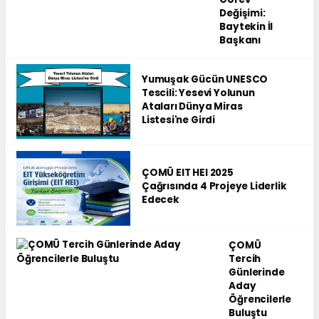
Değişimi:
Baytekin İl
Başkanı
Yumuşak Gücün UNESCO
Tescili: Yesevi Yolunun
Ataları Dünya Miras
Listesi'ne Girdi
ÇOMÜ EIT HEI 2025
Çağrısında 4 Projeye Liderlik
Edecek
ÇOMÜ
Tercih
Günlerinde
Aday
Öğrencilerle
Buluştu