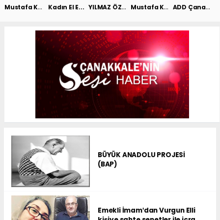
Mustafa Ke...
YILMAZ ÖZD...
Mustafa Ke...
ADD Çanakk...
Kadın El E...
BÜYÜK ANADOLU PROJESİ
(BAP)
Emekli İmamʹdan Vurgun Elli
kişiye sahte senetler ile icra