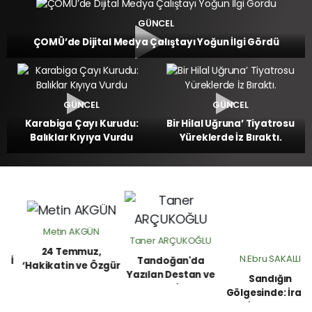
GÜNCEL
ÇOMÜ’de Dijital Medya Çalıştayı Yoğun İlgi Gördü
GÜNCEL
GÜNCEL
Karabiga Çayı Kurudu:
Bir Hilal Uğruna’ Tiyatrosu
Balıklar Kıyıya Vurdu
Yüreklerde İz Bıraktı.
Metin AKGÜN
Taner ARÇUKOĞLU
24 Temmuz,
N.Ebru SAKALLI
Tandoğan'da
‘Hakikatin ve Özgür
Yazılan Destan ve
Sandığın
Kelamın Nöbetidir’
Son Kale İradesi
Gölgesinde: İrade
E
'Bayrak Açıyorum '
mi, İllüzyon mu?