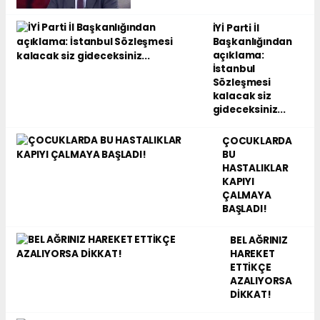
İYİ Parti İl
Başkanlığından
açıklama:
İstanbul
Sözleşmesi
kalacak siz
gideceksiniz...
ÇOCUKLARDA
BU
HASTALIKLAR
KAPIYI
ÇALMAYA
BAŞLADI!
BEL AĞRINIZ
HAREKET
ETTİKÇE
AZALIYORSA
DİKKAT!