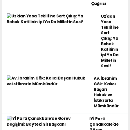
Çağrısı
Uz'dan
Yasa
Teklifine
Sert
Çıkış: Ya
Bebek
Katilinin
İpi Ya Da
Milletin
Sesi!
Av. İbrahim
Gök: Kalıcı
Başarı
Hukuk ve
İstikrarla
Mümkündür
İYİ Parti
Çanakkale'de
Görev