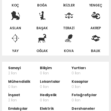
KOÇ
BOĞA
İKİZLER
YENGEÇ
ASLAN
BAŞAK
TERAZİ
AKREP
YAY
OĞLAK
KOVA
BALIK
Sanayi
Bilişim
Yurtları
2 İlan
0 İlan
0 İlan
Mühendislik
Lokantalar
Kasaplar
0 İlan
0 İlan
0 İlan
İnşaat
Hediyelik
Fotoğrafçılar
2 İlan
0 İlan
0 İlan
Emlakçılar
Elektrik
Dershaneler