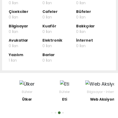
0 İlan
0 İlan
0 İlan
Çicekciler
Cafeler
Büfeler
0 İlan
0 İlan
0 İlan
Bilgisayar
Kuaför
Balıkçılar
0 İlan
0 İlan
0 İlan
Avukatlar
Elektronik
İnternet
0 İlan
0 İlan
0 İlan
Yazılım
Barlar
1 İlan
0 İlan
Büfeler
Büfeler
Bilgisayar - İnternet
Ülker
Eti
Web Aksiyon