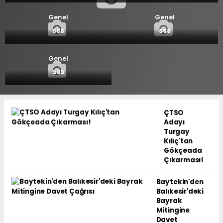
Genel
Genel
sss
sss
Genel
sss
ÇTSO
Adayı
Turgay
Kılıç'tan
Gökçeada
Çıkarması!
Baytekin'den
Balıkesir'deki
Bayrak
Mitingine
Davet