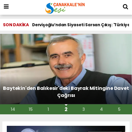
SON DAKİKA
Dervişoğlu’ndan Siyaseti Sarsan Çıkış: 'Türkiye
Baytekin'den Balıkesir'deki Bayrak Mitingine Davet
Çağrısı
2
14
15
1
3
4
5