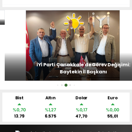
İYİ Parti Çanakkale'de Görev Değişimi:
Baytekin İl Başkanı
Bist
Altın
Dolar
Euro
%0,70
%1,27
%0,17
%0,00
13.79
6.575
47,70
55,01