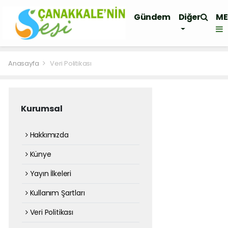
Gündem
Diğer
M
Dünya
Ekonomi
Siyaset
Anasayfa
Veri Politikası
Sağlık
Spor
Resmi
İlan
Kurumsal
Asayiş
Hakkımızda
Künye
Yayın İlkeleri
Kullanım Şartları
Veri Politikası