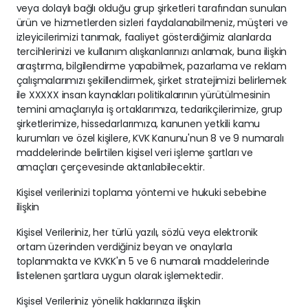
veya dolaylı bağlı olduğu grup şirketleri tarafından sunulan
ürün ve hizmetlerden sizleri faydalanabilmeniz, müşteri ve
izleyicilerimizi tanımak, faaliyet gösterdiğimiz alanlarda
tercihlerinizi ve kullanım alışkanlarınızı anlamak, buna ilişkin
araştırma, bilgilendirme yapabilmek, pazarlama ve reklam
çalışmalarımızı şekillendirmek, şirket stratejimizi belirlemek
ile XXXXX insan kaynakları politikalarının yürütülmesinin
temini amaçlarıyla iş ortaklarımıza, tedarikçilerimize, grup
şirketlerimize, hissedarlarımıza, kanunen yetkili kamu
kurumları ve özel kişilere, KVK Kanunu'nun 8 ve 9 numaralı
maddelerinde belirtilen kişisel veri işleme şartları ve
amaçları çerçevesinde aktarılabilecektir.
Kişisel verilerinizi toplama yöntemi ve hukuki sebebine
ilişkin
Kişisel Verileriniz, her türlü yazılı, sözlü veya elektronik
ortam üzerinden verdiğiniz beyan ve onaylarla
toplanmakta ve KVKK'ın 5 ve 6 numaralı maddelerinde
listelenen şartlara uygun olarak işlemektedir.
Kişisel Verileriniz yönelik haklarınıza ilişkin