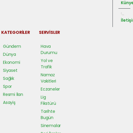
Küny
İletiş
KATEGORİLER
SERVİSLER
Gündem
Hava
Durumu
Dünya
Yol ve
Ekonomi
Trafik
Siyaset
Namaz
Sağlık
Vakitleri
Spor
Eczaneler
Resmi İlan
Lig
Asayiş
Fikstürü
Tarihte
Bugün
Sinemalar