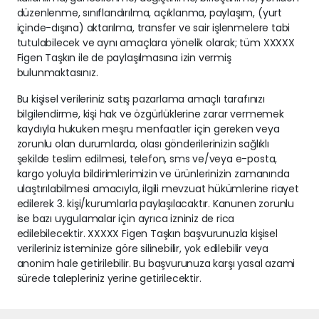
düzenlenme, sınıflandırılma, açıklanma, paylaşım, (yurt
içinde-dışına) aktarılma, transfer ve sair işlenmelere tabi
tutulabilecek ve aynı amaçlara yönelik olarak; tüm XXXXX
Figen Taşkın ile de paylaşılmasına izin vermiş
bulunmaktasınız.
Bu kişisel verileriniz satış pazarlama amaçlı tarafınızı
bilgilendirme, kişi hak ve özgürlüklerine zarar vermemek
kaydıyla hukuken meşru menfaatler için gereken veya
zorunlu olan durumlarda, olası gönderilerinizin sağlıklı
şekilde teslim edilmesi, telefon, sms ve/veya e-posta,
kargo yoluyla bildirimlerimizin ve ürünlerinizin zamanında
ulaştırılabilmesi amacıyla, ilgili mevzuat hükümlerine riayet
edilerek 3. kişi/kurumlarla paylaşılacaktır. Kanunen zorunlu
ise bazı uygulamalar için ayrıca izniniz de rica
edilebilecektir. XXXXX Figen Taşkın başvurunuzla kişisel
verileriniz isteminize göre silinebilir, yok edilebilir veya
anonim hale getirilebilir. Bu başvurunuza karşı yasal azami
sürede talepleriniz yerine getirilecektir.