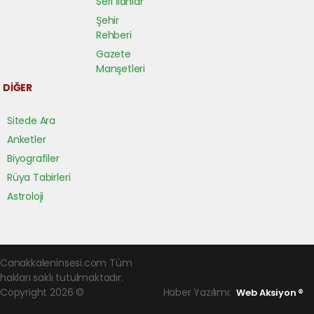
Seri İlanlar
Şehir
Rehberi
Gazete
Manşetleri
DİĞER
Sitede Ara
Anketler
Biyografiler
Rüya Tabirleri
Astroloji
Canakkaleninsesi.com Tüm
hakları saklı tutulmaktadır.
Copyright 2026 ©
haber yazılımı
Haber Yazılımı:
Web Aksiyon ®
haber paketi
haber scripti