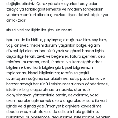
değiştirebilirsiniz. Çerez yönetim ayarları tarayıcıdan
tarayıcıya farklılık göstermekte ve modern tarayıcıların
yardım menüleri altında çerezlere ilişkin detaylı bilgiler yer
almaktadır.
Kişisel verilere ilişkin iletişim izin metni
İşbu metin ile birlikte, paylaşmış olduğunuz isim, soy isim,
yaş, cinsiyet, medeni durum, yaşanılan bölge, eğitim
düzeyi, ilgi alanları, her türlü yazılı ve görsel basına ilişkin
alışkanlığı-tercih, zevk ve beğeniler, fatura içerikleri, cep
telefonu numarası, mail, IP adresi ve ikametgâh adres
bilgileri ile kredi kartı bilgileri gibi kişisel bilgilerinizin
toplanması; kişisel bilgilerinizin; tarafınıza çeşitli
avantajların sağlanıp sunulabilmesi, satış, pazarlama ve
benzer amaçlı her türlü iletişim mesajlarının gönderilmesi,
istatiksel bilgi oluşturulması amacıyla; otomatik
olan/olmayan yöntemlerle temin, devralınma, yasal
azami süreler aşılmamak üzere öngörülecek süre ile yurt
içinde ve dışında yazılı/manyetik arşivlere kaydedilme,
depolanma, muhafaza, elde edilebilir hale getirilme,
kullanılma, güncellenme, değiştirilme, birleştirilme, yeniden