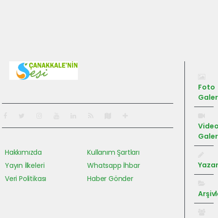
Pro-0.018
Foto
Galer
Vide
Galer
Hakkımızda
Kullanım Şartları
Yazar
Yayın İlkeleri
Whatsapp İhbar
Veri Politikası
Haber Gönder
Arşivl