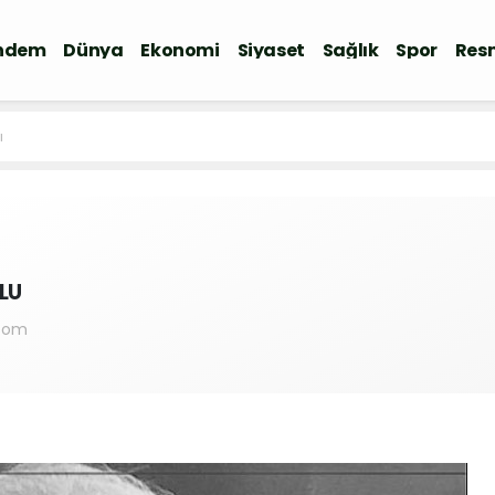
ndem
Dünya
Ekonomi
Siyaset
Sağlık
Spor
Resm
ı
LU
.com