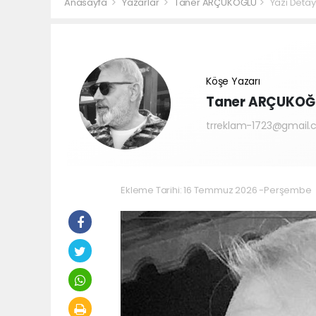
Anasayfa
Yazarlar
Taner ARÇUKOĞLU
Yazı Detay
Köşe Yazarı
Taner ARÇUKOĞ
trreklam-1723@gmail
Ekleme Tarihi: 16 Temmuz 2026 -Perşembe