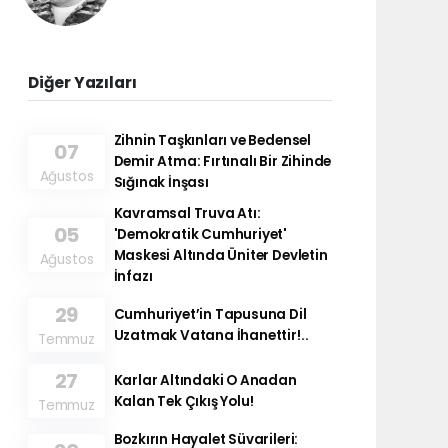
Diğer Yazıları
Zihnin Taşkınları ve Bedensel
07
Demir Atma: Fırtınalı Bir Zihinde
Ağustos
Sığınak İnşası
Kavramsal Truva Atı:
05
'Demokratik Cumhuriyet'
Maskesi Altında Üniter Devletin
Ağustos
İnfazı
29
Cumhuriyet’in Tapusuna Dil
Uzatmak Vatana İhanettir!..
Temmuz
27
Karlar Altındaki O Anadan
Kalan Tek Çıkış Yolu!
Temmuz
Bozkırın Hayalet Süvarileri: