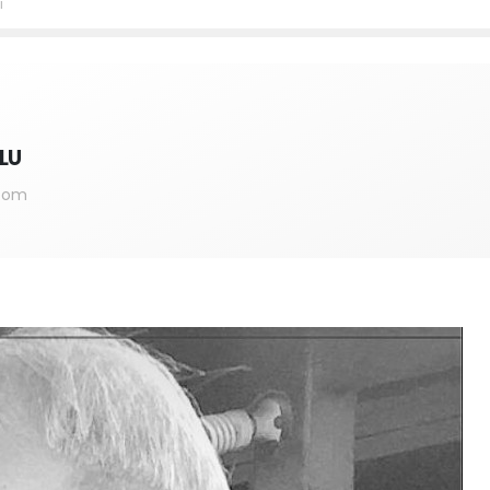
ı
LU
.com