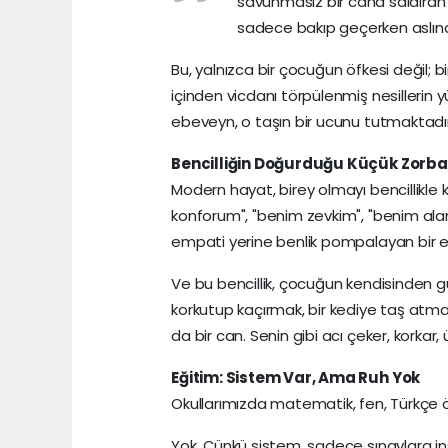
savunmasız bir cana saldıran
sadece bakıp geçerken aslınd
Bu, yalnızca bir çocuğun öfkesi değil; b
içinden vicdanı törpülenmiş nesillerin 
ebeveyn, o taşın bir ucunu tutmaktadır
Bencilliğin Doğurduğu Küçük Zorba
Modern hayat, birey olmayı bencillikle k
konforum", "benim zevkim", "benim alan
empati yerine benlik pompalayan bir eğ
Ve bu bencillik, çocuğun kendisinden g
korkutup kaçırmak, bir kediye taş at
da bir can. Senin gibi acı çeker, korkar
Eğitim: Sistem Var, Ama Ruh Yok
Okullarımızda matematik, fen, Türkçe ö
Yok. Çünkü sistem, sadece sınavlara in