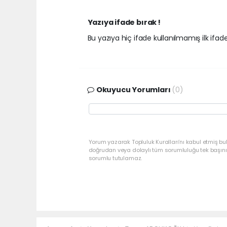
Yazıya ifade bırak !
Bu yazıya hiç ifade kullanılmamış ilk ifadey
Okuyucu Yorumları
(0)
Yorum yazarak Topluluk Kuralları’nı kabul etmiş bu
doğrudan veya dolaylı tüm sorumluluğu tek başınız
sorumlu tutulamaz.