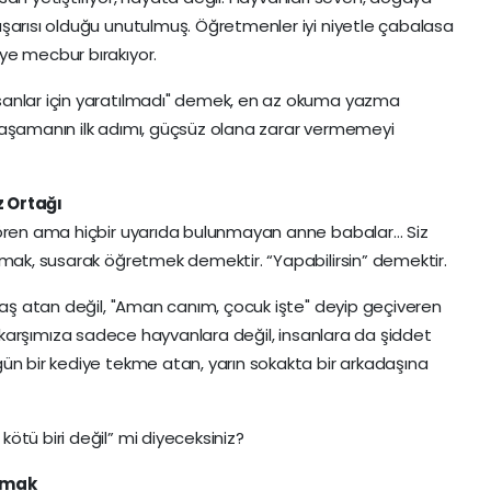
şarısı olduğu unutulmuş. Öğretmenler iyi niyetle çabalasa
ye mecbur bırakıyor.
sanlar için yaratılmadı" demek, en az okuma yazma
yaşamanın ilk adımı, güçsüz olana zarar vermemeyi
z Ortağı
gören ama hiçbir uyarıda bulunmayan anne babalar… Siz
lmak, susarak öğretmek demektir. “Yapabilirsin” demektir.
 Taş atan değil, "Aman canım, çocuk işte" deyip geçiveren
eride karşımıza sadece hayvanlara değil, insanlara da şiddet
ün bir kediye tekme atan, yarın sokakta bir arkadaşına
ötü biri değil” mi diyeceksiniz?
amak