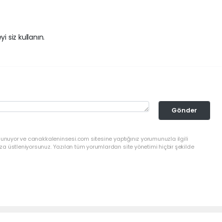
i siz kullanın.
Gönder
lunuyor ve canakkaleninsesi.com sitesine yaptığınız yorumunuzla ilgili
a üstleniyorsunuz. Yazılan tüm yorumlardan site yönetimi hiçbir şekilde