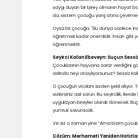
saygı duyan bir birey olmanın hayat ba
da, sistem çocuğu yarış atına çevirme
Oysa bir çocuğa, "Bu dünya sadece in
öğretmek kadar önemlidir. İnsan gibi 
öğrenmektir.
Seyirci Kalan Ebeveyn: Suçun Sessi
Çocuklarının hayvana zarar verdiğini 
aslında neyi onaylıyorsunuz? Sessiz ka
O çocuğun vicdanı sizden şekil alıyor.
sizlersiniz asıl sorun. Bu seyircilik, il
uygulayan bireyler olarak dönecek. Bug
yumruk savuracak.
Ve siz o zaman yine “Ama bizim çocuk k
Çözüm: Merhameti Yeniden Hatırl