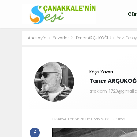
Gü
Anasayfa
Yazarlar
Taner ARÇUKOĞLU
Yazı Detay
Köşe Yazarı
Taner ARÇUKOĞ
trreklam-1723@gmail
Ekleme Tarihi: 20 Haziran 2025 -Cuma