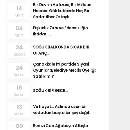
Bir Devrin Hafızası, Bir Milletin
14
Hocası: Gök kubbede Hoş Bir
Mart
Sada: İlber Ortaylı
04
Pişkinlik Zırhı ve Edepsizliğin
İktidarı....
Mart
24
SOĞUK BALKONDA SICAK BİR
UTANÇ...
Şubat
Çanakkale İYİ partide Siyasi
24
Oyunlar ;Belediye Meclis Üyeliği:
Şubat
Satılık mı?
16
SOĞUK BİR GECE...
Şubat
13
Ve hayat… Aslında uzun bir
vedadan başka bir şey değil.
Şubat
09
Remzi Can Ağabeyin Alkışla