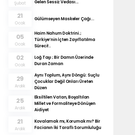
Gelen Sessiz Vedası...
Şubat
21
Gülümseyen Maskeler Çağı...
Ocak
Haim Nahum Doktrini.;
05
Türkiye’nin İçten Zayıflatılma
Ocak
Süreci!..
02
Loğ Taşı ; Bir Damın Üzerinde
Duran Zaman
Ocak
Aynı Toplum, Aynı Döngü: Suçlu
29
Çocuklar Değil Onları Üreten
Aralık
Düzen
Eksiltilen Vatan, Boşaltılan
25
Millet ve Formaliteye Dönüşen
Aralık
Aidiyet
21
Kovalamak mı, Korumak mı? Bir
Facianın İki Taraflı Sorumluluğu
Aralık