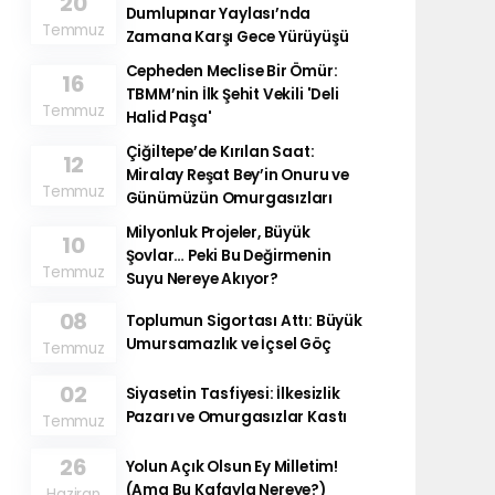
20
Dumlupınar Yaylası’nda
Temmuz
Zamana Karşı Gece Yürüyüşü
Cepheden Meclise Bir Ömür:
16
TBMM’nin İlk Şehit Vekili 'Deli
Temmuz
Halid Paşa'
Çiğiltepe’de Kırılan Saat:
12
Miralay Reşat Bey’in Onuru ve
Temmuz
Günümüzün Omurgasızları
Milyonluk Projeler, Büyük
10
Şovlar… Peki Bu Değirmenin
Temmuz
Suyu Nereye Akıyor?
08
Toplumun Sigortası Attı: Büyük
Umursamazlık ve İçsel Göç
Temmuz
02
Siyasetin Tasfiyesi: İlkesizlik
Pazarı ve Omurgasızlar Kastı
Temmuz
26
​Yolun Açık Olsun Ey Milletim!
(Ama Bu Kafayla Nereye?)
Haziran