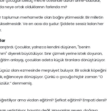
 bir çocuğun birkaç metre ötesinde duran anne-babalar,
a neye ortak olduklarının farkında mı?
ir toplumun merhametle olan bağını yitirmesidir. Bir milletin
yükselmesidir. Ve en acısı da şudur: Şiddete sessiz kalan her
.
lar
arıştırdı. Çocuklar, yalnızca kendini düşünen, "benim
ım" diyerek büyütülüyor. Sınır çizmek yerine istek doyuran,
itim anlayışı, çocukları adeta küçük tiranlara dönüştürüyor.
üçsüz olanı ezmesinde meşruiyet buluyor. Bir sokak köpeğini
mak, eğlenceye dönüşüyor. Çünkü o çocuğa hiçbir zaman “O
, üzülür.” denmemiş.
ğretiliyor ama vicdan eğitimi? Şefkat eğitimi? Empati dersi?
san yetiştiriyor, hayata değil. Hayvanları seven, doğaya