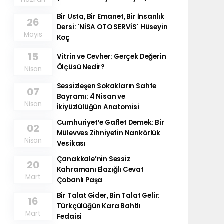
Bir Usta, Bir Emanet, Bir İnsanlık
26
Dersi: 'NİSA OTO SERVİS' Hüseyin
Mayıs
Koç
15
Vitrin ve Cevher: Gerçek Değerin
Ölçüsü Nedir?
Nisan
Sessizleşen Sokakların Sahte
07
Bayramı: 4 Nisan ve
Nisan
İkiyüzlülüğün Anatomisi
Cumhuriyet’e Gaflet Demek: Bir
02
Mülevves Zihniyetin Nankörlük
Nisan
Vesikası
Çanakkale’nin Sessiz
20
Kahramanı Elazığlı Cevat
Mart
Çobanlı Paşa
Bir Talat Gider, Bin Talat Gelir:
16
Türkçülüğün Kara Bahtlı
Mart
Fedaisi