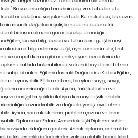
ve mevkiyle değer kazanmaz. Tahsil cehaleti alır amma
alır." Bu söz, insanlığın temelinin bilgi ve statüden öte
bir karakter olduğunu vurgulamaktadır. Bu makalede, bu sözün
itimin insanlık değerlerini geliştirmede ne kadar etkili
emli bir insan olmanın garantisi olup olmadığını
 Eğitim, bireyin bilgi, beceri ve tutumlarını geliştirmeyi
e akademik bilgi edinmeyi değil, aynı zamanda eleştirel
ma ve empati kurma gibi önemli yaşam becerilerini de
i topluma katkıda bulunabilecek ve kendi hayatlarını tatmin
 sahip kılmaktır. Eğitimin İnsanlık Değerlerine Katkısı Eğitim,
bir rol oynayabilir. Eğitim sistemi, bireylere saygı, sevgi,
lerin önemini öğretebilir. Ayrıca, farklı kültürlere ve
ı ve barışçıl bir şekilde iletişim kurmayı teşvik edebilir.
farkındalığını kazandırabilir ve doğru ile yanlışı ayırt etme
olabilir. Ayrıca, sorumluluk alma, problem çözme ve karar
yabilir. Diploma ve Erdem Arasındaki İlişki Diploma sahibi
irli bir seviyede olduğunu gösterir. Ancak diploma, erdemli bir
 bir kişi, insanlık değerlerinden yoksun olabilir, bencil, kibirli