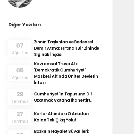
Diğer Yazıları
Zihnin Taşkınları ve Bedensel
07
Demir Atma: Fırtınalı Bir Zihinde
Ağustos
Sığınak İnşası
Kavramsal Truva Atı:
05
'Demokratik Cumhuriyet'
Maskesi Altında Üniter Devletin
Ağustos
İnfazı
29
Cumhuriyet’in Tapusuna Dil
Uzatmak Vatana İhanettir!..
Temmuz
27
Karlar Altındaki O Anadan
Kalan Tek Çıkış Yolu!
Temmuz
Bozkırın Hayalet Süvarileri: