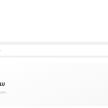
ı
LU
.com