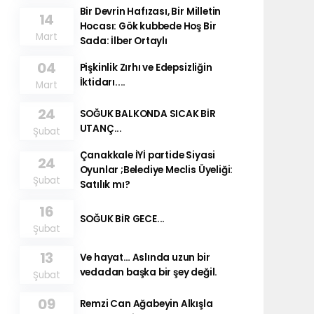
Bir Devrin Hafızası, Bir Milletin
14
Hocası: Gök kubbede Hoş Bir
Mart
Sada: İlber Ortaylı
04
Pişkinlik Zırhı ve Edepsizliğin
İktidarı....
Mart
24
SOĞUK BALKONDA SICAK BİR
UTANÇ...
Şubat
Çanakkale İYİ partide Siyasi
24
Oyunlar ;Belediye Meclis Üyeliği:
Şubat
Satılık mı?
16
SOĞUK BİR GECE...
Şubat
13
Ve hayat… Aslında uzun bir
vedadan başka bir şey değil.
Şubat
09
Remzi Can Ağabeyin Alkışla