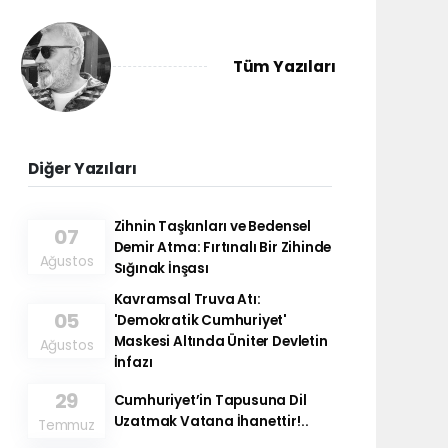
Tüm Yazıları
Diğer Yazıları
Zihnin Taşkınları ve Bedensel
07
Demir Atma: Fırtınalı Bir Zihinde
Ağustos
Sığınak İnşası
Kavramsal Truva Atı:
05
'Demokratik Cumhuriyet'
Maskesi Altında Üniter Devletin
Ağustos
İnfazı
29
Cumhuriyet’in Tapusuna Dil
Uzatmak Vatana İhanettir!..
Temmuz