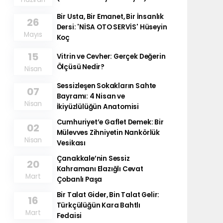
Bir Usta, Bir Emanet, Bir İnsanlık
26
Dersi: 'NİSA OTO SERVİS' Hüseyin
Mayıs
Koç
15
Vitrin ve Cevher: Gerçek Değerin
Ölçüsü Nedir?
Nisan
Sessizleşen Sokakların Sahte
07
Bayramı: 4 Nisan ve
Nisan
İkiyüzlülüğün Anatomisi
Cumhuriyet’e Gaflet Demek: Bir
02
Mülevves Zihniyetin Nankörlük
Nisan
Vesikası
Çanakkale’nin Sessiz
20
Kahramanı Elazığlı Cevat
Mart
Çobanlı Paşa
Bir Talat Gider, Bin Talat Gelir:
16
Türkçülüğün Kara Bahtlı
Mart
Fedaisi