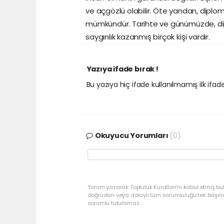
ve açgözlü olabilir. Öte yandan, diplo
mümkündür. Tarihte ve günümüzde, dip
saygınlık kazanmış birçok kişi vardır.
Yazıya ifade bırak !
Bu yazıya hiç ifade kullanılmamış ilk ifadey
Okuyucu Yorumları
(0)
Yorum yazarak Topluluk Kuralları’nı kabul etmiş bu
doğrudan veya dolaylı tüm sorumluluğu tek başınız
sorumlu tutulamaz.