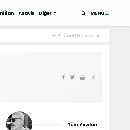
MENÜ
i İlan
Asayiş
Diğer
Bu yazı 927+ kez okundu.
Tüm Yazıları