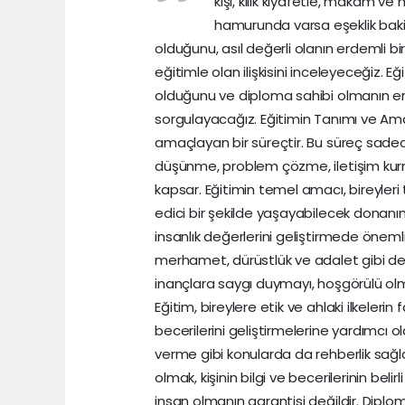
kişi, kılık kıyafetle, makam 
hamurunda varsa eşeklik baki k
olduğunu, asıl değerli olanın erdemli 
eğitimle olan ilişkisini inceleyeceğiz. Eğ
olduğunu ve diploma sahibi olmanın erd
sorgulayacağız. Eğitimin Tanımı ve Amacı
amaçlayan bir süreçtir. Bu süreç sadec
düşünme, problem çözme, iletişim kur
kapsar. Eğitimin temel amacı, bireyler
edici bir şekilde yaşayabilecek donanıma
insanlık değerlerini geliştirmede önemli 
merhamet, dürüstlük ve adalet gibi değer
inançlara saygı duymayı, hoşgörülü olmay
Eğitim, bireylere etik ve ahlaki ilkelerin 
becerilerini geliştirmelerine yardımcı 
verme gibi konularda da rehberlik sağla
olmak, kişinin bilgi ve becerilerinin bel
insan olmanın garantisi değildir. Diplomalı