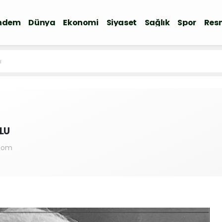
ndem
Dünya
Ekonomi
Siyaset
Sağlık
Spor
Resm
ı
LU
.com