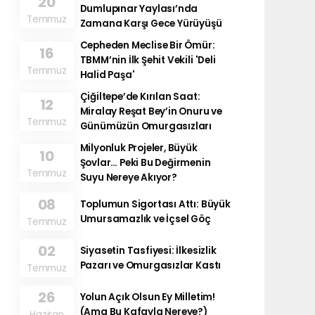
20
Dumlupınar Yaylası’nda
Temmuz
Zamana Karşı Gece Yürüyüşü
Cepheden Meclise Bir Ömür:
16
TBMM’nin İlk Şehit Vekili 'Deli
Temmuz
Halid Paşa'
Çiğiltepe’de Kırılan Saat:
12
Miralay Reşat Bey’in Onuru ve
Temmuz
Günümüzün Omurgasızları
Milyonluk Projeler, Büyük
10
Şovlar… Peki Bu Değirmenin
Temmuz
Suyu Nereye Akıyor?
08
Toplumun Sigortası Attı: Büyük
Umursamazlık ve İçsel Göç
Temmuz
02
Siyasetin Tasfiyesi: İlkesizlik
Pazarı ve Omurgasızlar Kastı
Temmuz
26
​Yolun Açık Olsun Ey Milletim!
(Ama Bu Kafayla Nereye?)
Haziran