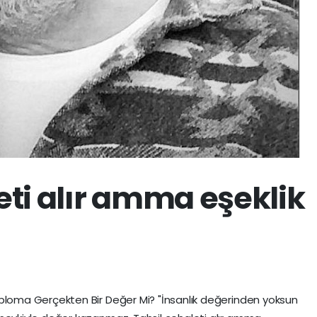
leti alır amma eşeklik
 Diploma Gerçekten Bir Değer Mi? "İnsanlık değerinden yoksun