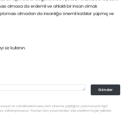
ması olmasa da erdemli ve ahlaklı bir insan olmak
loması olmadan da insanlığa önemli katkılar yapmış ve
i siz kullanın.
Gönder
lunuyor ve canakkaleninsesi.com sitesine yaptığınız yorumunuzla ilgili
a üstleniyorsunuz. Yazılan tüm yorumlardan site yönetimi hiçbir şekilde