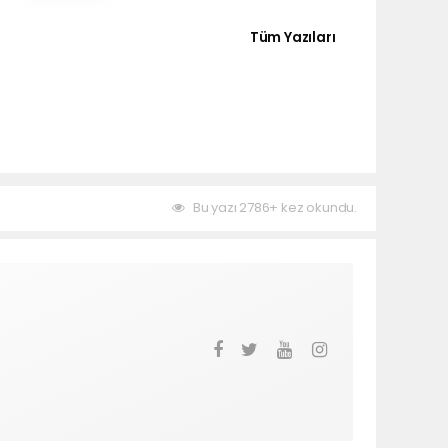
Tüm Yazıları
Bu yazı 2786+ kez okundu.