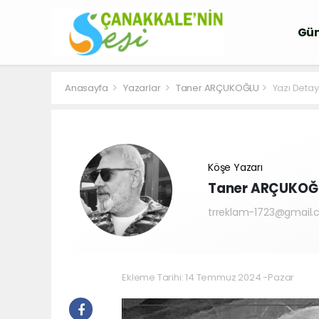
Gü
Anasayfa
Yazarlar
Taner ARÇUKOĞLU
Yazı Detay
Köşe Yazarı
Taner ARÇUKOĞ
trreklam-1723@gmail
Ekleme Tarihi: 14 Temmuz 2024 -Pazar