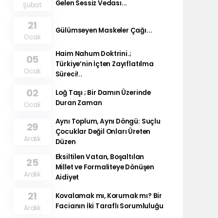
Gelen Sessiz Vedası...
Şubat
21
Gülümseyen Maskeler Çağı...
Ocak
Haim Nahum Doktrini.;
05
Türkiye’nin İçten Zayıflatılma
Ocak
Süreci!..
02
Loğ Taşı ; Bir Damın Üzerinde
Duran Zaman
Ocak
Aynı Toplum, Aynı Döngü: Suçlu
29
Çocuklar Değil Onları Üreten
Aralık
Düzen
Eksiltilen Vatan, Boşaltılan
25
Millet ve Formaliteye Dönüşen
Aralık
Aidiyet
21
Kovalamak mı, Korumak mı? Bir
Facianın İki Taraflı Sorumluluğu
Aralık