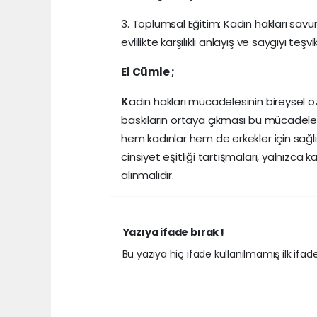
3. Toplumsal Eğitim: Kadın hakları savun
evlilikte karşılıklı anlayış ve saygıyı te
El Cümle ;
K
adın hakları mücadelesinin bireysel özgü
baskıların ortaya çıkması bu mücadelenin ru
hem kadınlar hem de erkekler için sağlık
cinsiyet eşitliği tartışmaları, yalnızca k
alınmalıdır.
Yazıya ifade bırak !
Bu yazıya hiç ifade kullanılmamış ilk ifadey