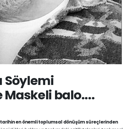
ı Söylemi
Maskeli balo....
 tarihin en önemli toplumsal dönüşüm süreçlerinden