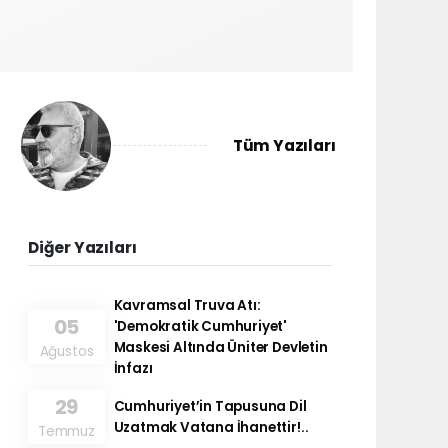
Tüm Yazıları
Diğer Yazıları
Kavramsal Truva Atı:
05
'Demokratik Cumhuriyet'
Maskesi Altında Üniter Devletin
Ağustos
İnfazı
29
Cumhuriyet’in Tapusuna Dil
Uzatmak Vatana İhanettir!..
Temmuz