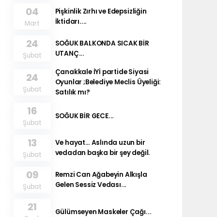
04
Pişkinlik Zırhı ve Edepsizliğin
İktidarı....
Mart
24
SOĞUK BALKONDA SICAK BİR
UTANÇ...
Şubat
Çanakkale İYİ partide Siyasi
24
Oyunlar ;Belediye Meclis Üyeliği:
Şubat
Satılık mı?
16
SOĞUK BİR GECE...
Şubat
13
Ve hayat… Aslında uzun bir
vedadan başka bir şey değil.
Şubat
09
Remzi Can Ağabeyin Alkışla
Gelen Sessiz Vedası...
Şubat
21
Gülümseyen Maskeler Çağı...