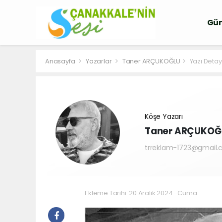
Gü
Anasayfa
Yazarlar
Taner ARÇUKOĞLU
Yazı Detay
Köşe Yazarı
Taner ARÇUKOĞ
trreklam-1723@gmail
Ekleme Tarihi: 20 Aralık 2024 -Cuma