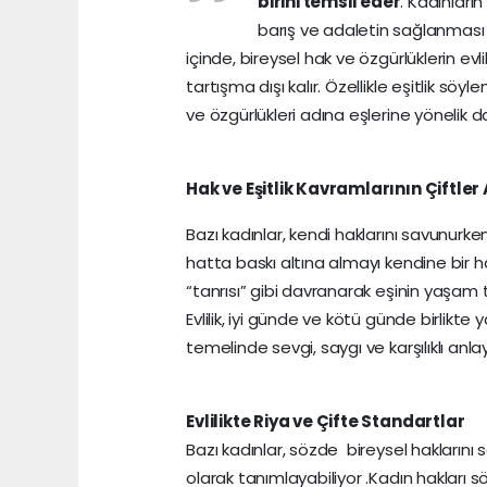
birini temsil eder
. Kadınların
barış ve adaletin sağlanması
içinde, bireysel hak ve özgürlüklerin evlil
tartışma dışı kalır. Özellikle eşitlik söyl
ve özgürlükleri adına eşlerine yönelik d
Hak ve Eşitlik Kavramlarının Çiftle
Bazı kadınlar, kendi haklarını savunurk
hatta baskı altına almayı kendine bir 
“tanrısı” gibi davranarak eşinin yaşam 
Evlilik, iyi günde ve kötü günde birlik
temelinde sevgi, saygı ve karşılıklı anlayı
Evlilikte Riya ve Çifte Standartlar
Bazı kadınlar, sözde bireysel haklarını 
olarak tanımlayabiliyor .Kadın hakları s