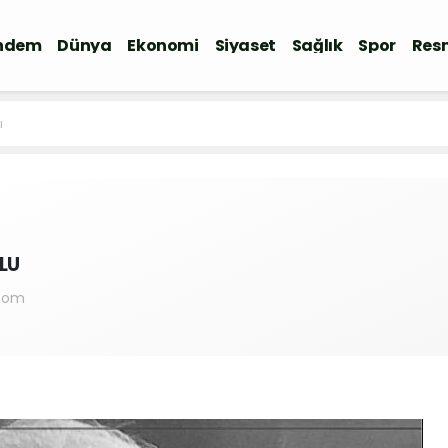
ndem
Dünya
Ekonomi
Siyaset
Sağlık
Spor
Resm
ı
LU
.com