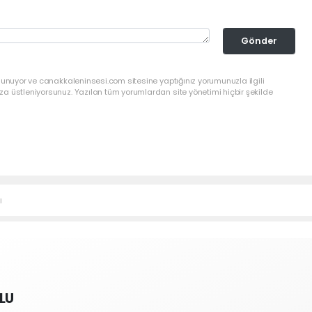
Gönder
lunuyor ve canakkaleninsesi.com sitesine yaptığınız yorumunuzla ilgili
a üstleniyorsunuz. Yazılan tüm yorumlardan site yönetimi hiçbir şekilde
ı
LU