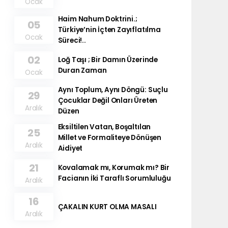
Ocak
Haim Nahum Doktrini.;
05
Türkiye’nin İçten Zayıflatılma
Ocak
Süreci!..
02
Loğ Taşı ; Bir Damın Üzerinde
Duran Zaman
Ocak
Aynı Toplum, Aynı Döngü: Suçlu
29
Çocuklar Değil Onları Üreten
Aralık
Düzen
Eksiltilen Vatan, Boşaltılan
25
Millet ve Formaliteye Dönüşen
Aralık
Aidiyet
21
Kovalamak mı, Korumak mı? Bir
Facianın İki Taraflı Sorumluluğu
Aralık
16
ÇAKALIN KURT OLMA MASALI
Aralık