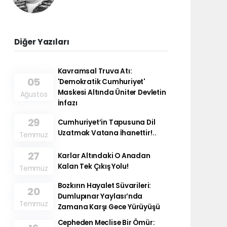
Diğer Yazıları
Kavramsal Truva Atı:
05
'Demokratik Cumhuriyet'
Maskesi Altında Üniter Devletin
Ağustos
İnfazı
29
Cumhuriyet’in Tapusuna Dil
Uzatmak Vatana İhanettir!..
Temmuz
27
Karlar Altındaki O Anadan
Kalan Tek Çıkış Yolu!
Temmuz
Bozkırın Hayalet Süvarileri:
20
Dumlupınar Yaylası’nda
Temmuz
Zamana Karşı Gece Yürüyüşü
Cepheden Meclise Bir Ömür: