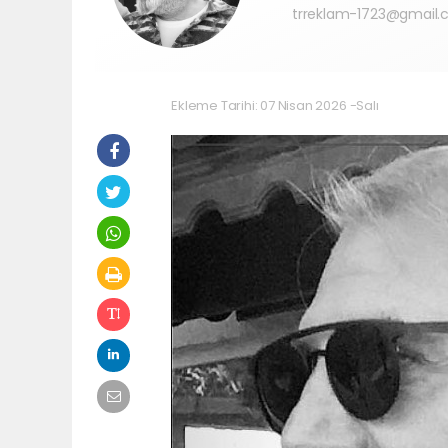
trreklam-1723@gmail
Ekleme Tarihi: 07 Nisan 2026 -Salı