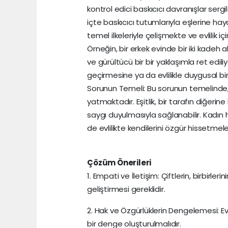
kontrol edici baskıcıcı davranışlar serg
içte baskıcıcı tutumlarıyla eşlerine ha
temel ilkeleriyle çelişmekte ve evlilik i
Örneğin, bir erkek evinde bir iki kadeh 
ve gürültücü bir bir yaklaşımla ret edili
geçirmesine ya da evlilikle duygusal b
Sorunun Temeli: Bu sorunun temelinde,
yatmaktadır. Eşitlik, bir tarafın diğerin
saygı duyulmasıyla sağlanabilir. Kadın 
de evlilikte kendilerini özgür hissetmele
Çözüm Önerileri
1. Empati ve İletişim: Çiftlerin, birbirler
geliştirmesi gereklidir.
2. Hak ve Özgürlüklerin Dengelemesi: Evlil
bir denge oluşturulmalıdır.