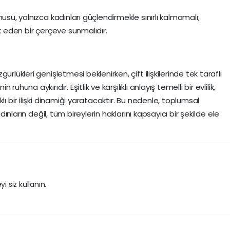
usu, yalnızca kadınları güçlendirmekle sınırlı kalmamalı;
şvik eden bir çerçeve sunmalıdır.
rlükleri genişletmesi beklenirken, çift ilişkilerinde tek taraflı
huna aykırıdır. Eşitlik ve karşılıklı anlayış temelli bir evlilik,
lı bir ilişki dinamiği yaratacaktır. Bu nedenle, toplumsal
adınların değil, tüm bireylerin haklarını kapsayıcı bir şekilde ele
i siz kullanın.