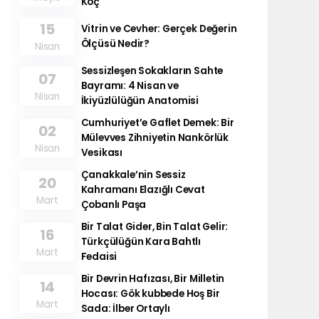
Koç
15
Vitrin ve Cevher: Gerçek Değerin
Ölçüsü Nedir?
Nisan
Sessizleşen Sokakların Sahte
07
Bayramı: 4 Nisan ve
Nisan
İkiyüzlülüğün Anatomisi
Cumhuriyet’e Gaflet Demek: Bir
02
Mülevves Zihniyetin Nankörlük
Nisan
Vesikası
Çanakkale’nin Sessiz
20
Kahramanı Elazığlı Cevat
Mart
Çobanlı Paşa
Bir Talat Gider, Bin Talat Gelir:
16
Türkçülüğün Kara Bahtlı
Mart
Fedaisi
Bir Devrin Hafızası, Bir Milletin
14
Hocası: Gök kubbede Hoş Bir
Mart
Sada: İlber Ortaylı