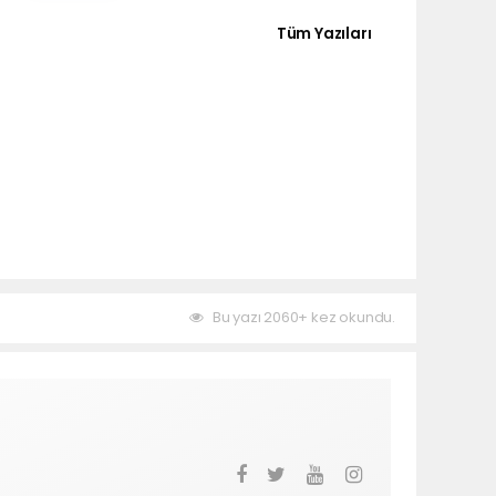
Tüm Yazıları
Bu yazı 2060+ kez okundu.