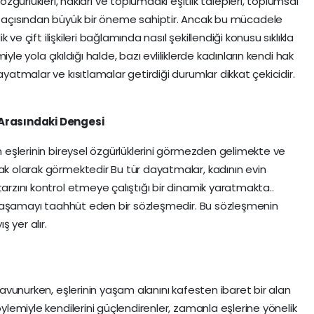
 özgürlükleri, hakları ve toplumdaki eşitlik talepleri, toplumsal
 açısından büyük bir öneme sahiptir. Ancak bu mücadele
ik ve çift ilişkileri bağlamında nasıl şekillendiği konusu sıklıkla
emiyle yola çıkıldığı halde, bazı evliliklerde kadınların kendi hak
ayatmalar ve kısıtlamalar getirdiği durumlar dikkat çekicidir.
r Arasındaki Dengesi
en eşlerinin bireysel özgürlüklerini görmezden gelimekte ve
hak olarak görmektedir Bu tür dayatmalar, kadının evin
tarzını kontrol etmeye çalıştığı bir dinamik yaratmakta..
te yaşamayı taahhüt eden bir sözleşmedir. Bu sözleşmenin
ş yer alır.
savunurken, eşlerinin yaşam alanını kafesten ibaret bir alan
öylemiyle kendilerini güçlendirenler, zamanla eşlerine yönelik