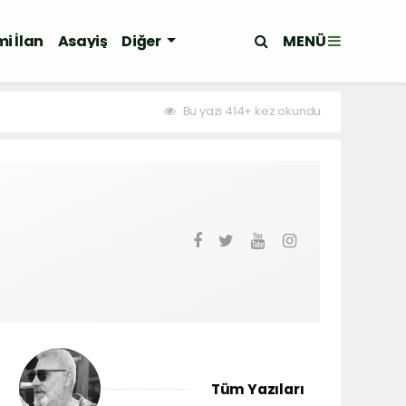
MENÜ
i İlan
Asayiş
Diğer
Bu yazı 414+ kez okundu.
Tüm Yazıları