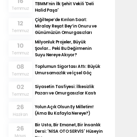
16
TBMM’nin İlk Şehit Vekili 'Deli
Temmuz
Halid Paşa'
Çiğiltepe’de Kırılan Saat:
12
Miralay Reşat Bey’in Onuru ve
Temmuz
Günümüzün Omurgasızları
Milyonluk Projeler, Büyük
10
Şovlar… Peki Bu Değirmenin
Temmuz
Suyu Nereye Akıyor?
08
Toplumun Sigortası Attı: Büyük
Umursamazlık ve İçsel Göç
Temmuz
02
Siyasetin Tasfiyesi: İlkesizlik
Pazarı ve Omurgasızlar Kastı
Temmuz
26
​Yolun Açık Olsun Ey Milletim!
(Ama Bu Kafayla Nereye?)
Haziran
Bir Usta, Bir Emanet, Bir İnsanlık
26
Dersi: 'NİSA OTO SERVİS' Hüseyin
Mayıs