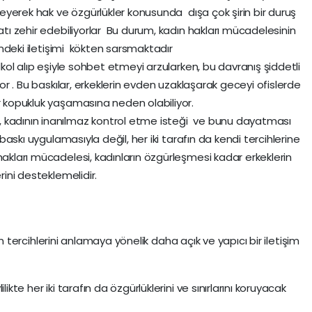
ileyerek hak ve özgürlükler konusunda dışa çok şirin bir duruş
yatı zehir edebiliyorlar Bu durum, kadın hakları mücadelesinin
çindeki iletişimi kökten sarsmaktadır
alkol alıp eşiyle sohbet etmeyi arzularken, bu davranış şiddetli
yor . Bu baskılar, erkeklerin evden uzaklaşarak geceyi ofislerde
ir kopukluk yaşamasına neden olabiliyor.
 kadının inanılmaz kontrol etme isteği ve bunu dayatması
e baskı uygulamasıyla değil, her iki tarafın da kendi tercihlerine
hakları mücadelesi, kadınların özgürleşmesi kadar erkeklerin
rini desteklemelidir.
inin tercihlerini anlamaya yönelik daha açık ve yapıcı bir iletişim
ikte her iki tarafın da özgürlüklerini ve sınırlarını koruyacak