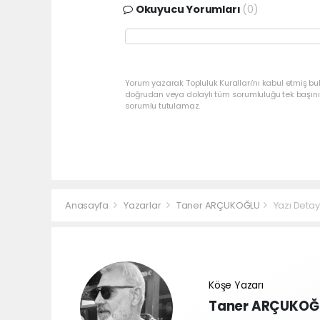
Okuyucu Yorumları
(0)
Yorum yazarak Topluluk Kuralları’nı kabul etmiş bu
doğrudan veya dolaylı tüm sorumluluğu tek başınız
sorumlu tutulamaz.
Anasayfa
Yazarlar
Taner ARÇUKOĞLU
Yazı Detay
Köşe Yazarı
Taner ARÇUKOĞ