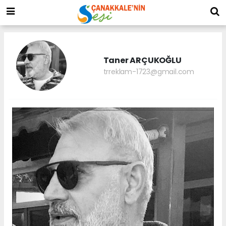
Taner ARÇUKOĞLU
trreklam-1723@gmail.com