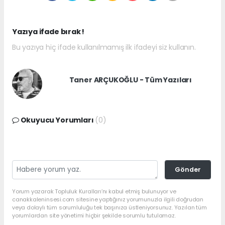
Yazıya ifade bırak !
Bu yazıya hiç ifade kullanılmamış ilk ifadeyi siz kullanın.
Taner ARÇUKOĞLU - Tüm Yazıları
Okuyucu Yorumları
(0)
Gönder
Yorum yazarak Topluluk Kuralları’nı kabul etmiş bulunuyor ve
canakkaleninsesi.com sitesine yaptığınız yorumunuzla ilgili doğrudan
veya dolaylı tüm sorumluluğu tek başınıza üstleniyorsunuz. Yazılan tüm
yorumlardan site yönetimi hiçbir şekilde sorumlu tutulamaz.