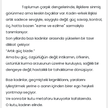
Toplumun çarpık dengelerinde, ilişkilere sinmiş
görünmez ama keskin bıçaklar var. Kadın-erkek ilişkisi
artık sadece sevgiyle, saygıyla değil; güç savaşı, kontrol,
öç, hatta bazen "ezme ve ezilme" sarmalıyla
tanımlanıyor.
Son yıllarda bazı kadınlar arasında yükselen bir tavır
dikkat çekiyor:
“Artık güç bizde.”
Ama bu güç, özgürlüğün değil; intikamın, öfkenin,
üstünlük kurma arzusunun üzerine kuruluysa, sağlıklı bir
dengeye değil; hastalıklı bir tahakküme dönüşüyor.
Bazı kadınlar, geçmişteki kırgınlıklarını, yaralarını
iyileştirmek yerine o acının içinden birer ego heykeli
yontmayı seçiyor.
Ve sonra bir kutu metaforu kuruyorlar kafalarında.
O kutu, kadının elinde.