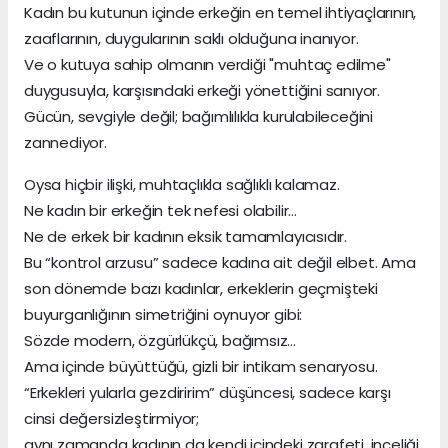
Kadın bu kutunun içinde erkeğin en temel ihtiyaçlarının,
zaaflarının, duygularının saklı olduğuna inanıyor.
Ve o kutuya sahip olmanın verdiği "muhtaç edilme"
duygusuyla, karşısındaki erkeği yönettiğini sanıyor.
Gücün, sevgiyle değil; bağımlılıkla kurulabileceğini
zannediyor.
Oysa hiçbir ilişki, muhtaçlıkla sağlıklı kalamaz.
Ne kadın bir erkeğin tek nefesi olabilir…
Ne de erkek bir kadının eksik tamamlayıcısıdır.
Bu “kontrol arzusu” sadece kadına ait değil elbet. Ama
son dönemde bazı kadınlar, erkeklerin geçmişteki
buyurganlığının simetriğini oynuyor gibi:
Sözde modern, özgürlükçü, bağımsız…
Ama içinde büyüttüğü, gizli bir intikam senaryosu.
“Erkekleri yularla gezdiririm” düşüncesi, sadece karşı
cinsi değersizleştirmiyor;
aynı zamanda kadının da kendi içindeki zarafeti, inceliği,