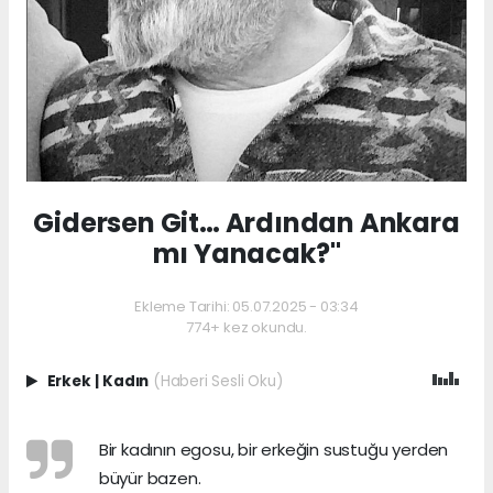
Gidersen Git… Ardından Ankara
mı Yanacak?"
Ekleme Tarihi: 05.07.2025 - 03:34
774+ kez okundu.
Erkek
|
Kadın
(Haberi Sesli Oku)
Bir kadının egosu, bir erkeğin sustuğu yerden
büyür bazen.