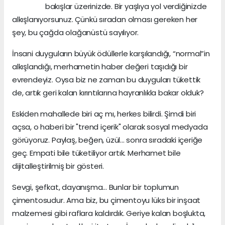
bakışlar üzerinizde. Bir yaşlıya yol verdiğinizde
alkışlanıyorsunuz. Çünkü sıradan olması gereken her
şey, bu çağda olağanüstü sayılıyor.
İnsani duyguların büyük ödüllerle karşılandığı, “normal”in
alkışlandığı, merhametin haber değeri taşıdığı bir
evrendeyiz. Oysa biz ne zaman bu duyguları tükettik
de, artık geri kalan kırıntılarına hayranlıkla bakar olduk?
Eskiden mahallede biri aç mı, herkes bilirdi. Şimdi biri
açsa, o haberi bir "trend içerik" olarak sosyal medyada
görüyoruz. Paylaş, beğen, üzül... sonra sıradaki içeriğe
geç. Empati bile tüketiliyor artık. Merhamet bile
dijitalleştirilmiş bir gösteri.
Sevgi, şefkat, dayanışma... Bunlar bir toplumun
çimentosudur. Ama biz, bu çimentoyu lüks bir inşaat
malzemesi gibi raflara kaldırdık. Geriye kalan boşlukta,