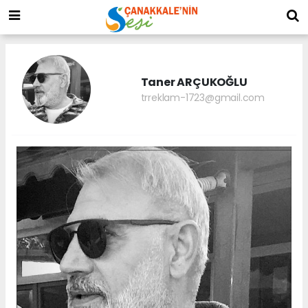
Taner ARÇUKOĞLU
trreklam-1723@gmail.com