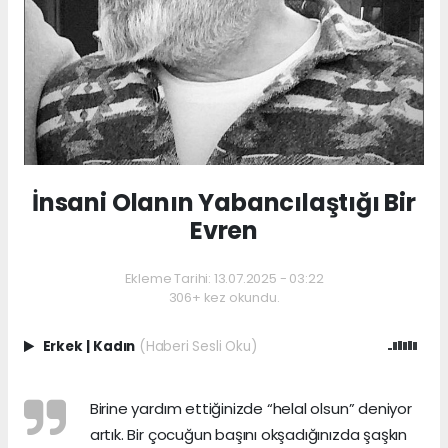
İnsani Olanın Yabancılaştığı Bir
Evren
Ekleme Tarihi: 13.07.2025 - 03:22
306+ kez okundu.
Erkek
|
Kadın
(Haberi Sesli Oku)
Birine yardım ettiğinizde “helal olsun” deniyor
artık. Bir çocuğun başını okşadığınızda şaşkın