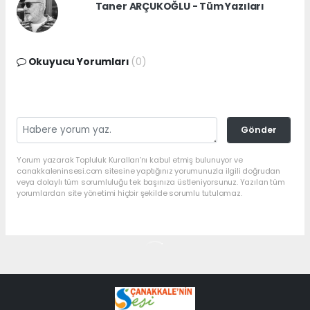
Taner ARÇUKOĞLU - Tüm Yazıları
Okuyucu Yorumları
(0)
Gönder
Yorum yazarak Topluluk Kuralları’nı kabul etmiş bulunuyor ve
canakkaleninsesi.com sitesine yaptığınız yorumunuzla ilgili doğrudan
veya dolaylı tüm sorumluluğu tek başınıza üstleniyorsunuz. Yazılan tüm
yorumlardan site yönetimi hiçbir şekilde sorumlu tutulamaz.