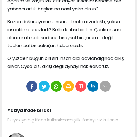
egoizm ve kayıtsızlık cirit atıyor. İnsanlar kendine bile
yabancı artık, başkasına nasıl yakın olsun?
Bazen düşünüyorum: İnsan olmak mı zorlaştı, yoksa
insanlık mı ucuzladı? Belki de ikisi birden. Çünkü insani
olanı unutmak, sadece bireysel bir çürüme değil;
toplumsal bir çöküşün habercisidir.
O yüzden bugün biri sırf insan gibi davrandığında alkış
alıyor. Oysa biz, alkışı değil aynayı hak ediyoruz.
Yazıya ifade bırak !
Bu yazıya hiç ifade kullanılmamış ilk ifadeyi siz kullanın.