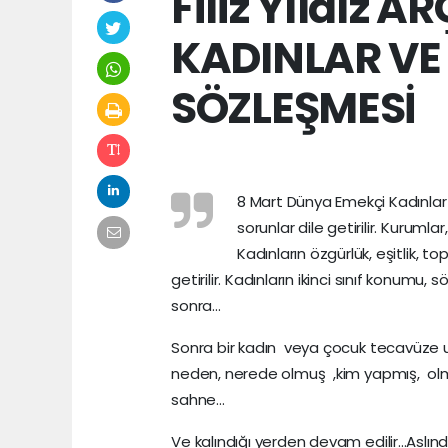
Filiz Yıldız 
KADINLAR VE
SÖZLEŞMESİ
8 Mart Dünya Emekçi Kadınlar G
sorunlar dile getirilir. Kurumlar,
Kadınların özgürlük, eşitlik, t
getirilir. Kadınların ikinci sınıf konumu
sonra...
Sonra bir kadın veya çocuk tecavüze uğ
neden, nerede olmuş ,kim yapmış, olm
sahne…
Ve kalındığı yerden devam edilir...Aslın