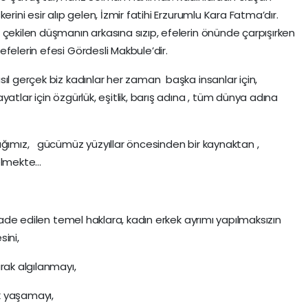
erini esir alıp gelen, İzmir fatihi Erzurumlu Kara Fatma’dır.
 çekilen düşmanın arkasına sızıp, efelerin önünde çarpışırken
felerin efesi Gördesli Makbule’dir.
ıl gerçek biz kadınlar her zaman başka insanlar için,
atlar için özgürlük, eşitlik, barış adına , tüm dünya adına
ağımız, gücümüz yüzyıllar öncesinden bir kaynaktan ,
gelmekte…
ifade edilen temel haklara, kadın erkek ayrımı yapılmaksızın
ini,
rak algılanmayı,
k yaşamayı,