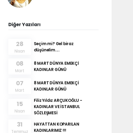
Diğer Yazıları
28
Seçim mi? Gel biraz
düşünelim....
Nisan
08
8 MART DÜNYA EMEKÇİ
KADINLAR GÜNÜ
Mart
07
8 MART DÜNYA EMEKÇİ
KADINLAR GÜNÜ
Mart
Filiz Yıldız ARÇUKOĞLU -
15
KADINLAR VE İSTANBUL
Nisan
SÖZLEŞMESİ
31
HAYATTAN KOPARILAN
KADINLARIMIZ !!!
Temmuz