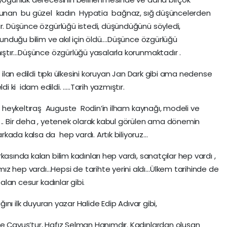
avunan bu güzel kadın Hypatia bağnaz, sığ düşüncelerden
ir. Düşünce özgürlüğü istedi, düşündüğünü söyledi,
avunduğu bilim ve akıl için öldü….Düşünce özgürlüğü
mıştır…Düşünce özgürlüğü yasalarla korunmaktadır .
z ilan edildi tıpkı ülkesini koruyan Jan Dark gibi ama nedense
ki idam edildi. …..Tarih yazmıştır.
lü heykeltıraş Auguste Rodin’in ilham kaynağı, modeli ve
 .. Bir deha , yetenek olarak kabul görülen ama dönemin
kada kalsa da hep vardı. Artık biliyoruz…
asında kalan bilim kadınları hep vardı, sanatçılar hep vardı ,
ız hep vardı…Hepsi de tarihte yerini aldı…Ülkem tarihinde de
 alan cesur kadınlar gibi.
ığını ilk duyuran yazar Halide Edip Adıvar gibi,
e Çavuş’tur, Hafız Selman Hanımdır. Kadınlardan oluşan