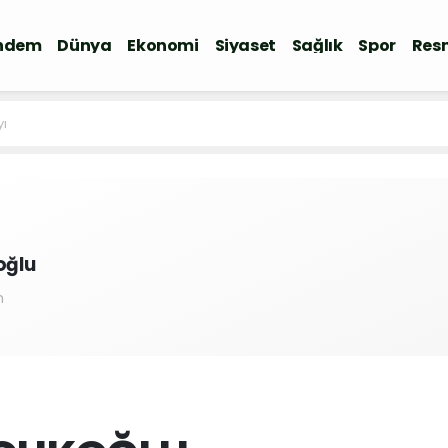
ndem
Dünya
Ekonomi
Siyaset
Sağlık
Spor
Resm
yı
koğlu
m