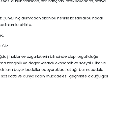
er siyasi düşüncesinden, her inançtan, etnik kökenden, sosyal
uz Çünkü, hiç durmadan akan bu nehirle kazanıldı bu haklar
nları ile birlikte.
ik…
EĞİZ…
ş haklar ve özgürlüklerin bilincinde olup, örgütlülüğe
ma zenginlik ve değer katarak ekonomik ve sosyal, Bilim ve
adınların büyük bedeller ödeyerek başlattığı bu mücadele
, söz kattı ve dünya kadın mücadelesi geçmişte olduğu gibi