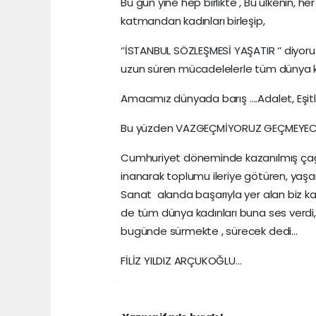
Bu gün yine hep birlikte , Bu ülkenin, h
katmandan kadınları birleşip,
‘’İSTANBUL SÖZLEŞMESİ YAŞATIR ‘’ diyor
uzun süren mücadelelerle tüm dünya kadı
Amacımız dünyada barış ….Adalet, Eşitl
Bu yüzden VAZGEÇMİYORUZ GEÇMEYEC
Cumhuriyet döneminde kazanılmış çağda
inanarak toplumu ileriye götüren, yaşa
Sanat alanda başarıyla yer alan biz k
de tüm dünya kadınları buna ses verdi
bugünde sürmekte , sürecek dedi…
FİLİZ YILDIZ ARÇUKOĞLU…