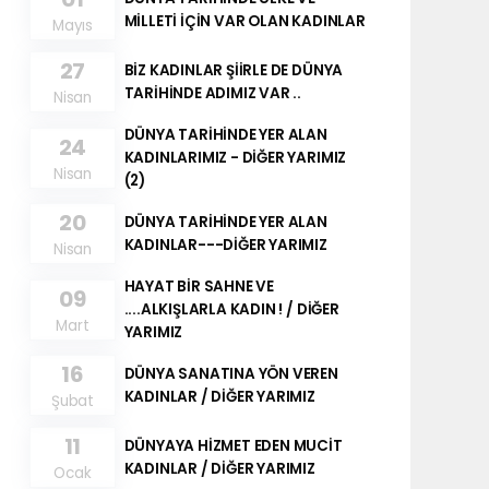
MİLLETİ İÇİN VAR OLAN KADINLAR
Mayıs
27
BİZ KADINLAR ŞİİRLE DE DÜNYA
TARİHİNDE ADIMIZ VAR ..
Nisan
DÜNYA TARİHİNDE YER ALAN
24
KADINLARIMIZ - DİĞER YARIMIZ
Nisan
(2)
20
DÜNYA TARİHİNDE YER ALAN
KADINLAR---DİĞER YARIMIZ
Nisan
HAYAT BİR SAHNE VE
09
....ALKIŞLARLA KADIN ! / DİĞER
Mart
YARIMIZ
16
DÜNYA SANATINA YÖN VEREN
KADINLAR / DİĞER YARIMIZ
Şubat
11
DÜNYAYA HİZMET EDEN MUCİT
KADINLAR / DİĞER YARIMIZ
Ocak