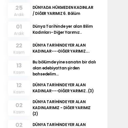
25
DÜNYADA HÜKMEDEN KADINLAR
/ DİĞER YARIMIZ 6. Bölüm
Aralık
01
Dünya Tarihinde yer alan Bilim
Kadınları- Diğer Yarımız..
Aralık
22
DÜNYA TARİHİNDE YER ALAN
KADINLAR---DİĞER YARIMIZ….
Kasım
Bu bölümde yine sanatın bir dalı
13
olan edebiyattan şirden
Kasım
bahsedelim…
12
DÜNYA TARİHİNDE YER ALAN
KADINLAR---DİĞER YARIMIZ..(3)
Kasım
DÜNYA TARİHİNDE YER ALAN
02
KADINLARIMIZ - DİĞER YARIMIZ
Kasım
(2)
02
DÜNYA TARİHİNDE YER ALAN