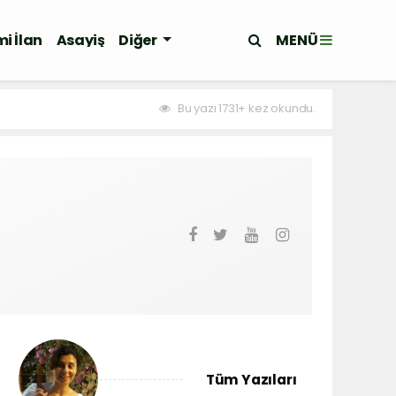
MENÜ
i İlan
Asayiş
Diğer
Bu yazı 1731+ kez okundu.
Tüm Yazıları