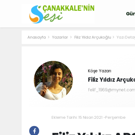
Gü
Anasayfa
Yazarlar
Filiz Yıldız Arçukoğlu
Yazı Deta
Köşe Yazarı
Filiz Yıldız Arçu
felif_1969@mynet.co
Ekleme Tarihi: 15 Nisan 2021 -Perşembe