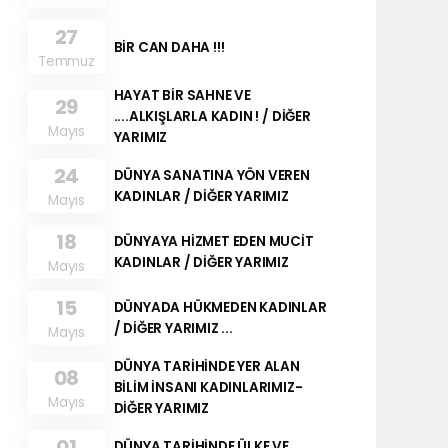
27
BİR CAN DAHA !!!
Temmuz
HAYAT BİR SAHNE VE
29
....ALKIŞLARLA KADIN ! / DİĞER
Mayıs
YARIMIZ
24
DÜNYA SANATINA YÖN VEREN
KADINLAR / DİĞER YARIMIZ
Mayıs
18
DÜNYAYA HİZMET EDEN MUCİT
KADINLAR / DİĞER YARIMIZ
Mayıs
15
DÜNYADA HÜKMEDEN KADINLAR
/ DİĞER YARIMIZ ...
Mayıs
DÜNYA TARİHİNDE YER ALAN
08
BİLİM İNSANI KADINLARIMIZ-
Mayıs
DİĞER YARIMIZ
01
DÜNYA TARİHİNDE ÜLKE VE