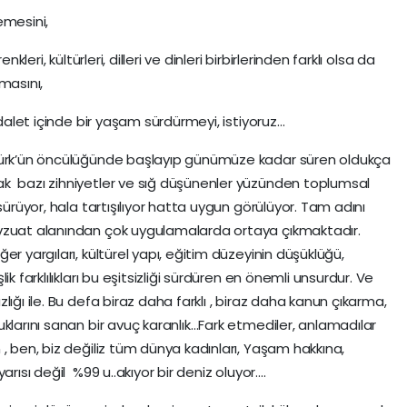
emesini,
kleri, kültürleri, dilleri ve dinleri birbirlerinden farklı olsa da
masını,
adalet içinde bir yaşam sürdürmeyi, istiyoruz…
türk’ün öncülüğünde başlayıp günümüze kadar süren oldukça
k bazı zihniyetler ve sığ düşünenler yüzünden toplumsal
sürüyor, hala tartışılıyor hatta uygun görülüyor. Tam adını
evzuat alanından çok uygulamalarda ortaya çıkmaktadır.
r yargıları, kültürel yapı, eğitim düzeyinin düşüklüğü,
k farklılıkları bu eşitsizliği sürdüren en önemli unsurdur. Ve
ığı ile. Bu defa biraz daha farklı , biraz daha kanun çıkarma,
klarını sanan bir avuç karanlık…Fark etmediler, anlamadılar
, ben, biz değiliz tüm dünya kadınları, Yaşam hakkına,
arısı değil %99 u..akıyor bir deniz oluyor….