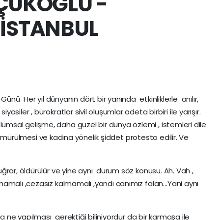
ARÇUKOĞLU -
 İSTANBUL
ünü Her yıl dünyanın dört bir yanında etkinliklerle anılır,
 siyasiler , bürokratlar sivil oluşumlar adeta birbiri ile yarışır.
oplumsal gelişme, daha güzel bir dünya özlemi , istemleri dile
, sömürülmesi ve kadına yönelik şiddet protesto edilir. Ve
rar, öldürülür ve yine aynı durum söz konusu. Ah. Vah ,
amalı ,cezasız kalmamalı ,yandı canımız falan…Yani aynı
da ne yapılması gerektiği biliniyordur da bir karmaşa ile