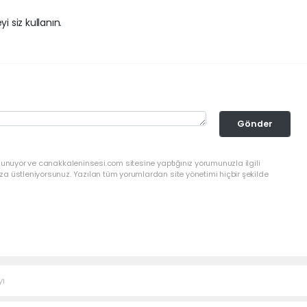
i siz kullanın.
Gönder
lunuyor ve canakkaleninsesi.com sitesine yaptığınız yorumunuzla ilgili
a üstleniyorsunuz. Yazılan tüm yorumlardan site yönetimi hiçbir şekilde
yı