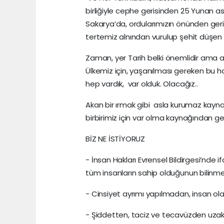
birliğiyle cephe gerisinden 25 Yunan ask
Sakarya’da, ordularımızın önünden geri
tertemiz alnından vurulup şehit düşen e
Zaman, yer Tarih belki önemlidir ama as
Ülkemiz için, yaşanılması gereken bu hay
hep vardık, var olduk. Olacağız..
Akan bir ırmak gibi asla kurumaz kayn
birbirimiz için var olma kaynağından 
BİZ NE İSTİYORUZ
- İnsan Hakları Evrensel Bildirgesi’nde 
tüm insanların sahip olduğunun bilinmes
- Cinsiyet ayrımı yapılmadan, insan ola
- Şiddetten, taciz ve tecavüzden uza