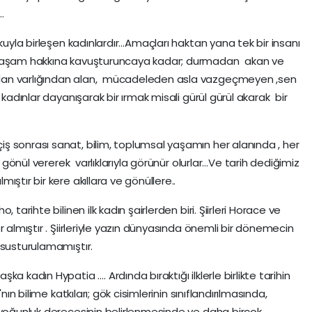
…
şkuyla birleşen kadınlardır…Amaçları haktan yana tek bir insanı
 yaşam hakkına kavuşturuncaya kadar; durmadan akan ve
dan varlığından alan, mücadeleden asla vazgeçmeyen ,sen
 kadınlar dayanışarak bir ırmak misali gürül gürül akarak bir
 sonrası sanat, bilim, toplumsal yaşamın her alanında , her
 gönül vererek varlıklarıyla görünür olurlar…Ve tarih dediğimiz
ştır bir kere akıllara ve gönüllere..
 tarihte bilinen ilk kadın şairlerden biri. Şiirleri Horace ve
 almıştır . Şiirleriyle yazın dünyasında önemli bir dönemecin
 susturulamamıştır.
a kadın Hypatia …. Ardında bıraktığı ilklerle birlikte tarihin
nın bilime katkıları; gök cisimlerinin sınıflandırılmasında,
 yoğunluk derecesinin belirlenmesinde ve daha birçok