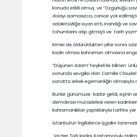
konuda etkili olmuş ve ‘’Özgürlüğü s
dolayı acımasızca, canice yok edilmişt
adaletsizliğe isyan etti, inandığı ve s
tohumlarını atıp gitmişti ve tarih yaz
Kimisi de öldürüldükten yıllar sonra azi
kadın olması kahraman olmasına engeldi 
‘’Düşünen Adam’ heykeli ile bilinen ün
sonunda sevgilisi olan Camille Claudel
sanatta erkek egemenliğin olmasıyla ar
Bunlar günümüze kadar geldi, eşinin ark
demokrasi mücadelesi veren kadınlarım
kahramanlıkları yaptıklarıyla tarihte yer
İstanbul’un İngilizlerce işgalini tanımad
Ve Her Türk kadını, Kastamonulu Halim