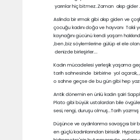
yarınlar hiç bitmez..Zaman akıp gider 
Aslinda bir ırmak gibi akıp giden ve ço
çocuğu kadını doğa ve hayvanı Takii
kaynağını gücünü kendi yaşam hakkın
,ben ,biz söylemlerine gülüp el ele olan
denizde birleşirler….
Kadın mücadelesi yerleşik yaşama geçiş
tarih sahnesinde birbirine yol açarak, ,
o sahne geçse de bu gün gibi hep yazılmı
Antik dönemin en ünlü kadın şairi Sappho,
Plato gibi büyük ustalardan bile övgüler
sesi, rengi, duruşu olmuş…Tarih yazmış
Düşünce ve aydınlanma savaşçısı bir başk
en güçlü kadınlarından birisidir. Hypatia'
hidrometre'nin bulunmasında, sıvıların