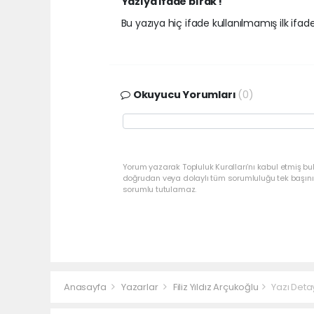
Yazıya ifade bırak !
Bu yazıya hiç ifade kullanılmamış ilk ifadey
Okuyucu Yorumları
(0)
Yorum yazarak Topluluk Kuralları’nı kabul etmiş bu
doğrudan veya dolaylı tüm sorumluluğu tek başınız
sorumlu tutulamaz.
Anasayfa
Yazarlar
Filiz Yıldız Arçukoğlu
Yazı Deta