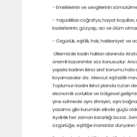
- Emeklerinin ve sevgilerinin sömürülm
- Yaşadıkları coğrafya, hayat koşulları, ren
kaderlerinin; gözyaşı, acı ve ölüm olma
- Özgürlük, eşitlik, hak, hakkaniyet ve 
Ülkemizde kadın hakları alanında Ata
önemli kazanımlar söz konusudur. Anca
yapıda kadının ikinci sınıf konumu hala 
koyamasalar da . Mevcut eşitsizlik m
Toplumun kadını ikinci planda tutan değe
ekonomik zorluklar ve bölgesel gelişmişli
yine sahnede aynı zihniyet, aynı bağnazl
yasama gibi kurumları elinde güçlü oldu
Aydınlık her zaman karanlığı bozar…Sen 
özgürlüğe, eşitliğe inananlar dünyanın y