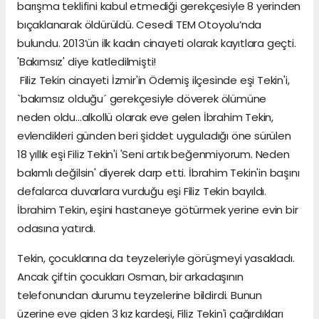
barışma teklifini kabul etmediği gerekçesiyle 8 yerinden
bıçaklanarak öldürüldü. Cesedi TEM Otoyolu’nda
bulundu. 2013’ün ilk kadın cinayeti olarak kayıtlara geçti.
'Bakımsız' diye katledilmişti!
Filiz Tekin cinayeti İzmir'in Ödemiş ilçesinde eşi Tekin'i,
`bakımsız olduğu´ gerekçesiyle döverek ölümüne
neden oldu...alkollü olarak eve gelen İbrahim Tekin,
evlendikleri günden beri şiddet uyguladığı öne sürülen
18 yıllık eşi Filiz Tekin'i 'Seni artık beğenmiyorum. Neden
bakımlı değilsin' diyerek darp etti. İbrahim Tekin'in başını
defalarca duvarlara vurduğu eşi Filiz Tekin bayıldı.
İbrahim Tekin, eşini hastaneye götürmek yerine evin bir
odasına yatırdı.
Tekin, çocuklarına da teyzeleriyle görüşmeyi yasakladı.
Ancak çiftin çocukları Osman, bir arkadaşının
telefonundan durumu teyzelerine bildirdi. Bunun
üzerine eve giden 3 kız kardeşi, Filiz Tekin'i çağırdıkları