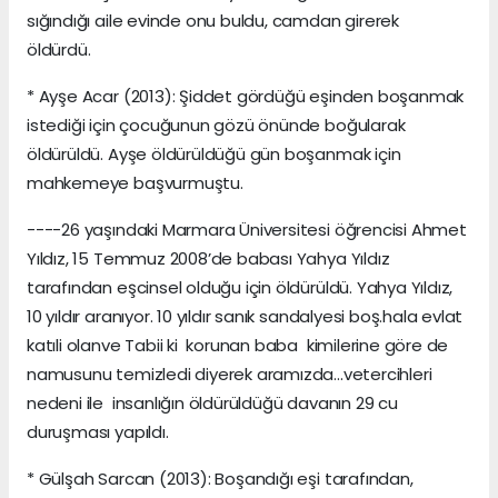
sığındığı aile evinde onu buldu, camdan girerek
öldürdü.
* Ayşe Acar (2013): Şiddet gördüğü eşinden boşanmak
istediği için çocuğunun gözü önünde boğularak
öldürüldü. Ayşe öldürüldüğü gün boşanmak için
mahkemeye başvurmuştu.
----26 yaşındaki Marmara Üniversitesi öğrencisi Ahmet
Yıldız, 15 Temmuz 2008’de babası Yahya Yıldız
tarafından eşcinsel olduğu için öldürüldü. Yahya Yıldız,
10 yıldır aranıyor. 10 yıldır sanık sandalyesi boş.hala evlat
katıli olanve Tabii ki korunan baba kimilerine göre de
namusunu temizledi diyerek aramızda...vetercihleri
nedeni ile insanlığın öldürüldüğü davanın 29 cu
duruşması yapıldı.
* Gülşah Sarcan (2013): Boşandığı eşi tarafından,