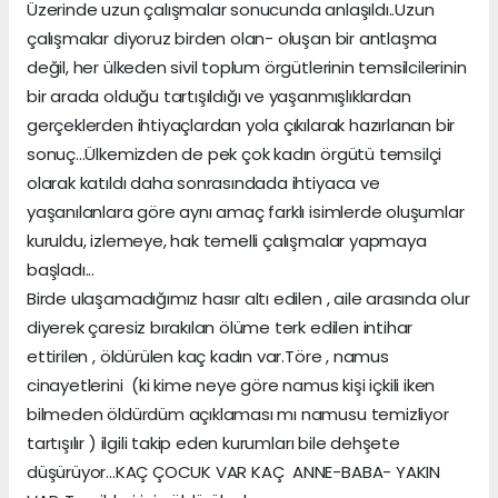
Üzerinde uzun çalışmalar sonucunda anlaşıldı..Uzun
çalışmalar diyoruz birden olan- oluşan bir antlaşma
değil, her ülkeden sivil toplum örgütlerinin temsilcilerinin
bir arada olduğu tartışıldığı ve yaşanmışlıklardan
gerçeklerden ihtiyaçlardan yola çıkılarak hazırlanan bir
sonuç...Ülkemizden de pek çok kadın örgütü temsilçi
olarak katıldı daha sonrasındada ihtiyaca ve
yaşanılanlara göre aynı amaç farklı isimlerde oluşumlar
kuruldu, izlemeye, hak temelli çalışmalar yapmaya
başladı...
Birde ulaşamadığımız hasır altı edilen , aile arasında olur
diyerek çaresiz bırakılan ölüme terk edilen intihar
ettirilen , öldürülen kaç kadın var.Töre , namus
cinayetlerini (ki kime neye göre namus kişi içkili iken
bilmeden öldürdüm açıklaması mı namusu temizliyor
tartışılır ) ilgili takip eden kurumları bile dehşete
düşürüyor...KAÇ ÇOCUK VAR KAÇ ANNE-BABA- YAKIN