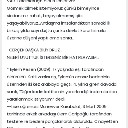
VAR..Tercihleri için öldürülenler var.
Görmek bilmek istemiyoruz çünkü bilmeyince
vicdanımız rahat, birşey olmamış gibi
yaşayabiliyoruz..Antlaşma imzalandıktan sonraki ilk
birkaç yılda sayı düştü çünkü devlet kararlı ısrarla
üzerine düşeni yaptı ama sonra...
GERÇEK BAŞKA BİLİYORUZ ...
NELERİ UNUTTUK İSTERSENİZ BİR HATIRLAYALIM...
* Eylem Pesen (2009): 17 yaşında eşi tarafından
öldürüldü. Katil zanlısı eş, Eylem’in cansız bedeninin
üzerinden iki kez arabayla geçti. 4. yılına giren davada
sanık, “Diğer kadın katillerinin yararlandığı indirimlerden
yararlanmak istiyorum” dedi.
--Lise öğrencisi Münevver Karabulut, 3 Mart 2009
tarihinde erkek arkadaşı Cem Garipoğlu tarafından
testere ile bedeni parçalanarak öldürüldü. Cinayetten