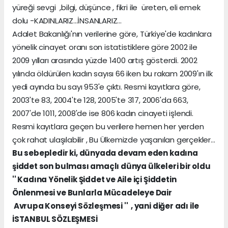
yüreği sevgi ,bilgi, düşünce , fikri ile üreten, eli emek
dolu -KADINLARIZ...İNSANLARIZ...
Adalet Bakanlığı'nın verilerine göre, Türkiye'de kadınlara
yönelik cinayet oranı son istatistiklere göre 2002 ile
2009 yılları arasında yüzde 1400 artış gösterdi. 2002
yılında öldürülen kadın sayısı 66 iken bu rakam 2009'ın ilk
yedi ayında bu sayı 953'e çıktı. Resmi kayıtlara göre,
2003'te 83, 2004'te 128, 2005'te 317, 2006'da 663,
2007'de 1011, 2008'de ise 806 kadın cinayeti işlendi.
Resmi kayıtlara geçen bu verilere hemen her yerden
çok rahat ulaşılabilir , Bu Ülkemizde yaşanılan gerçekler...
Bu sebepledir ki, dünyada devam eden kadına
şiddet son bulması amaçlı dünya ülkeleri bir oldu
'' Kadına Yönelik Şiddet ve Aile içi Şiddetin
Önlenmesi ve Bunlarla Mücadeleye Dair
Avrupa Konseyi Sözleşmesi '' , yani diğer adı ile
İSTANBUL SÖZLEŞMESİ