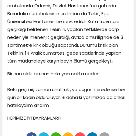
ambulansla Ödemiş Devlet Hastanesi'ne götürdü.
Buradaki müdahalesinin ardından da Tekin, Ege
Üniversitesi Hastanesi'ne sevk edildi. Kafa travması
geçirdiği belirlenen Tekin'in, yapılan tetkiklerde darp
nedeniyle menenjit geçirdiği, ayrıca omuriliğinde de 3
santimetre kırık olduğu saptandı. Durumu kritik olan
Tekin'in, 14 Aralık cumartesi gece saatlerinde yapılan
tüm müdahaleye karşın beyin ölümü gerçekleşti.
Bir can öldü bin can hala yanmakta neden....
Belki geçmiş zaman unuttuk , ya bugün nerede ise her
gün bir kadın öldürülüyor..Bi daha ki yazımızda da onları
hatırlayalım analım...
HEPİMİZE İYİ BAYRAMLAR!!!