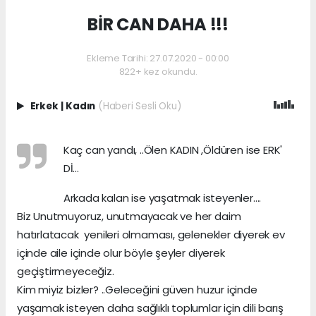
BİR CAN DAHA !!!
Ekleme Tarihi: 27.07.2020 - 00:00
822+ kez okundu.
Erkek
|
Kadın
(Haberi Sesli Oku)
Kaç can yandı, ..Ölen KADIN ,Öldüren ise ERK'
Dİ...
Arkada kalan ise yaşatmak isteyenler....
Biz Unutmuyoruz, unutmayacak ve her daim
hatırlatacak yenileri olmaması, gelenekler diyerek ev
içinde aile içinde olur böyle şeyler diyerek
geçiştirmeyeceğiz.
Kim miyiz bizler? ..Geleceğini güven huzur içinde
yaşamak isteyen daha sağlıklı toplumlar için dili barış