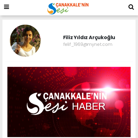
Filiz Yıldız Arçukoğlu
felif_1969@mynet.com