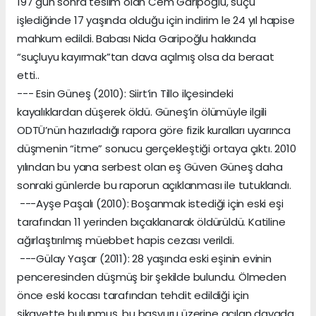
197 gün sonra teslim olan Cem Garipoğlu, suçu
işlediğinde 17 yaşında olduğu için indirim le 24 yıl hapise
mahkum edildi. Babası Nida Garipoğlu hakkında
“suçluyu kayırmak”tan dava açılmış olsa da beraat
etti..
--- Esin Güneş (2010): Siirt’in Tillo ilçesindeki
kayalıklardan düşerek öldü. Güneş’in ölümüyle ilgili
ODTÜ’nün hazırladığı rapora göre fizik kuralları uyarınca
düşmenin “itme” sonucu gerçekleştiği ortaya çıktı. 2010
yılından bu yana serbest olan eş Güven Güneş daha
sonraki günlerde bu raporun açıklanması ile tutuklandı.
---Ayşe Paşalı (2010): Boşanmak istediği için eski eşi
tarafından 11 yerinden bıçaklanarak öldürüldü. Katiline
ağırlaştırılmış müebbet hapis cezası verildi.
---Gülay Yaşar (2011): 28 yaşında eski eşinin evinin
penceresinden düşmüş bir şekilde bulundu. Ölmeden
önce eski kocası tarafından tehdit edildiği için
şikayette bulunmuş, bu başvuru üzerine açılan davada