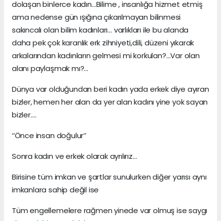
dolaşan binlerce kadın…Bilime , insanlığa hizmet etmiş
ama nedense gün ışığına çıkarılmayan bilinmesi
sakıncalı olan bilim kadınları… varlıkları ile bu alanda
daha pek çok karanlık erk zihniyeti,dili, düzeni yıkarak
arkalarından kadınların gelmesi mi korkulan?…Var olan
alanı paylaşmak mı?...
Dünya var olduğundan beri kadın yada erkek diye ayıran
bizler, hemen her alan da yer alan kadını yine yok sayan
bizler….
‘’Önce insan doğulur’’
Sonra kadın ve erkek olarak ayrılırız…
Birisine tüm imkan ve şartlar sunulurken diğer yarısı aynı
imkanlara sahip değil ise
Tüm engellemelere rağmen yinede var olmuş ise saygı