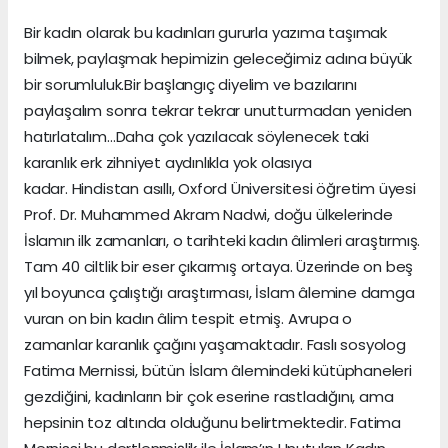
Bir kadın olarak bu kadınları gururla yazıma taşımak
bilmek, paylaşmak hepimizin geleceğimiz adına büyük
bir sorumluluk.Bir başlangıç diyelim ve bazılarını
paylaşalım sonra tekrar tekrar unutturmadan yeniden
hatırlatalım…Daha çok yazılacak söylenecek taki
karanlık erk zihniyet aydınlıkla yok olasıya
kadar. Hindistan asıllı, Oxford Üniversitesi öğretim üyesi
Prof. Dr. Muhammed Akram Nadwi, doğu ülkelerinde
İslamın ilk zamanları, o tarihteki kadın âlimleri araştırmış.
Tam 40 ciltlik bir eser çıkarmış ortaya. Üzerinde on beş
yıl boyunca çalıştığı araştırması, İslam âlemine damga
vuran on bin kadın âlim tespit etmiş. Avrupa o
zamanlar karanlık çağını yaşamaktadır. Faslı sosyolog
Fatima Mernissi, bütün İslam âlemindeki kütüphaneleri
gezdiğini, kadınların bir çok eserine rastladığını, ama
hepsinin toz altında olduğunu belirtmektedir. Fatima