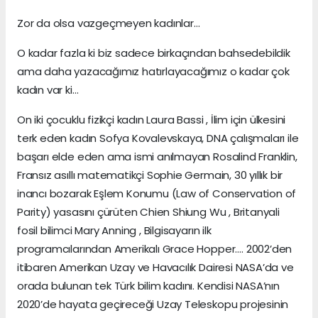
Zor da olsa vazgeçmeyen kadınlar…
O kadar fazla ki biz sadece birkaçından bahsedebildik
ama daha yazacağımız hatırlayacağımız o kadar çok
kadın var ki…
On iki çocuklu fizikçi kadın Laura Bassi , İlim için ülkesini
terk eden kadın Sofya Kovalevskaya, DNA çalışmaları ile
başarı elde eden ama ismi anılmayan Rosalind Franklin,
Fransız asıllı matematikçi Sophie Germain, 30 yıllık bir
inancı bozarak Eşlem Konumu (Law of Conservation of
Parity) yasasını çürüten Chien Shiung Wu , Britanyali
fosil bilimci Mary Anning , Bilgisayarın ilk
programcılarından Amerikalı Grace Hopper…. 2002’den
itibaren Amerikan Uzay ve Havacılık Dairesi NASA’da ve
orada bulunan tek Türk bilim kadını. Kendisi NASA’nın
2020’de hayata geçireceği Uzay Teleskopu projesinin