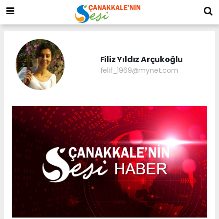
Filiz Yıldız Arçukoğlu
felif_1969@mynet.com