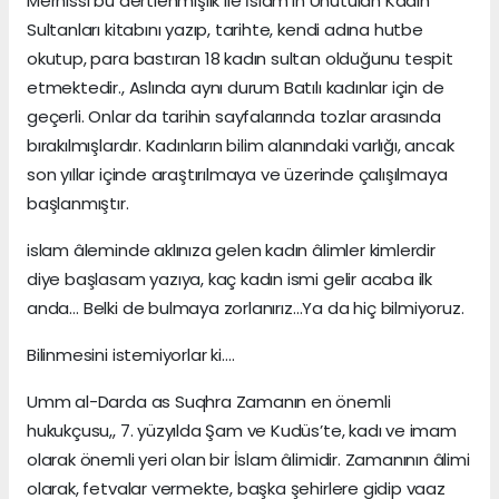
Mernissi bu dertlenmişlik ile İslam’ın Unutulan Kadın
Sultanları kitabını yazıp, tarihte, kendi adına hutbe
okutup, para bastıran 18 kadın sultan olduğunu tespit
etmektedir., Aslında aynı durum Batılı kadınlar için de
geçerli. Onlar da tarihin sayfalarında tozlar arasında
bırakılmışlardır. Kadınların bilim alanındaki varlığı, ancak
son yıllar içinde araştırılmaya ve üzerinde çalışılmaya
başlanmıştır.
islam âleminde aklınıza gelen kadın âlimler kimlerdir
diye başlasam yazıya, kaç kadın ismi gelir acaba ilk
anda… Belki de bulmaya zorlanırız…Ya da hiç bilmiyoruz.
Bilinmesini istemiyorlar ki….
Umm al-Darda as Suqhra Zamanın en önemli
hukukçusu,, 7. yüzyılda Şam ve Kudüs’te, kadı ve imam
olarak önemli yeri olan bir İslam âlimidir. Zamanının âlimi
olarak, fetvalar vermekte, başka şehirlere gidip vaaz