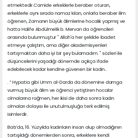
etmektedir.Camide erkeklerle beraber oturan,
erkeklerle aynı sırada namaz kılan, onlarla beraber ilim
öğrenen, Zamanın büyük âlimlerine hocalık yapmış ve
hatta Halife Abdülmelik b. Mervan da öğrencileri
arasında bulunmuştur " Allah'a her şekilde ibadet
etmeye çalıştım, ama diğer akademisyenleri
tartışmaktan daha iyi bir şey bulamadım. " sözleri ile
düşüncelerini yaşadığı dönemde açıkça ifade
edebilecek kadar kendine güvenen bir kadın..
. ‘’ Hypatia gibi Umm al-Darda da dönemine damga
vurmuş büyük âlim ve öğrenci yetiştiren hocalar
olmalarına rağmen, her ikisi de daha sonra kadın
olmaları dolayısı ile unutulmuşluğa terk edilmiş
isimlerdir.
Batı’da, 16. Yüzyılda kadınların insan olup olmadığının
tartışıldığı dönemlerden sonra, erkeklere kendi