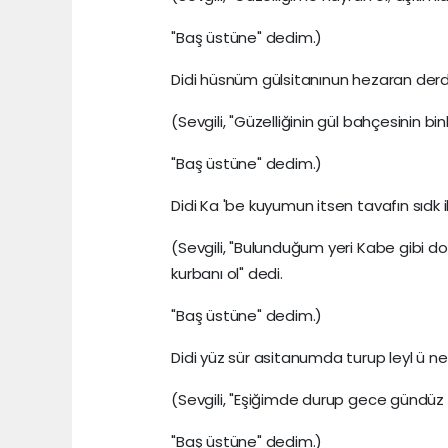
"Baş üstüne" dedim.)
Didi hüsnüm gülsitanınun hezaran derd 
(Sevgili, "Güzelliğinin gül bahçesinin b
"Baş üstüne" dedim.)
Didi Ka 'be kuyumun itsen tavafın sıdk 
(Sevgili, "Bulunduğum yeri Kabe gibi 
kurbanı ol" dedi.
"Baş üstüne" dedim.)
Didi yüz sür asitanumda turup leyl ü 
(Sevgili, "Eşiğimde durup gece gündüz yü
"Baş üstüne" dedim.)