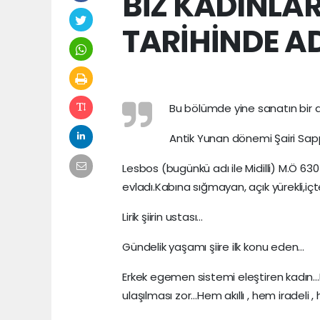
BİZ KADINLAR
TARİHİNDE AD
Bu bölümde yine sanatın bir 
Antik Yunan dönemi Şairi Sap
Lesbos (bugünkü adı ile Midilli) M.Ö 630
evladı.Kabına sığmayan, açık yürekli,içt
Lirik şiirin ustası…
Gündelik yaşamı şiire ilk konu eden…
Erkek egemen sistemi eleştiren kadın…K
ulaşılması zor…Hem akıllı , hem iradeli ,