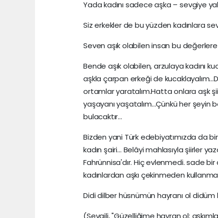
Yada kadını sadece aşka – sevgiye ya
Siz erkekler de bu yüzden kadınlara sev
Seven aşık olabilen insan bu değerler
Bende aşık olabilen, arzulaya kadını 
aşkla çarpan erkeği de kucaklayalım…Duy
ortamlar yaratalım.Hatta onlara aşk şiir
yaşayanı yaşatalım…Çünkü her şeyin b
bulacaktır…
Bizden yani Türk edebiyatımızda da bi
kadın şairi… Belâyi mahlasıyla şiirler ya
Fahrünnisa'dır. Hiç evlenmedi. sade bir d
kadınlardan aşkı çekinmeden kullanmasıy
Didi dilber hüsnümün hayranı ol didüm
(Sevgili, "Güzelliğime hayran ol; aşkım