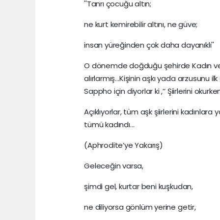
''Tanrı çocuğu altın;
ne kurt kemirebilir altını, ne güve;
insan yüreğinden çok daha dayanıklı''
O dönemde doğduğu şehirde Kadın veya
alırlarmış…Kişinin aşkı yada arzusunu il
Sappho için diyorlar ki ,’’ Şiirlerini oku
Açıklıyorlar, tüm aşk şiirlerini kadınlara
tümü kadındı…
(Aphrodite’ye Yakarış)
Geleceğin varsa,
şimdi gel, kurtar beni kuşkudan,
ne diliyorsa gönlüm yerine getir,