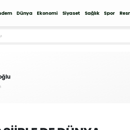
ndem
Dünya
Ekonomi
Siyaset
Sağlık
Spor
Resm
yı
koğlu
m