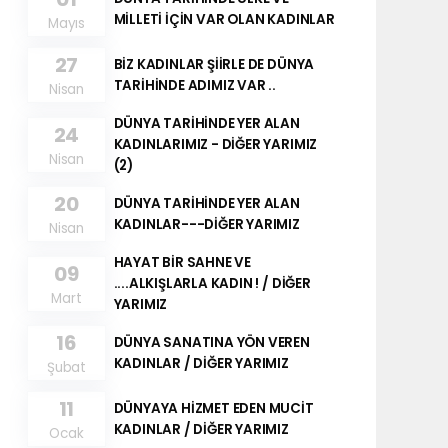
MİLLETİ İÇİN VAR OLAN KADINLAR
Mayıs
27
BİZ KADINLAR ŞİİRLE DE DÜNYA
TARİHİNDE ADIMIZ VAR ..
Nisan
DÜNYA TARİHİNDE YER ALAN
24
KADINLARIMIZ - DİĞER YARIMIZ
Nisan
(2)
20
DÜNYA TARİHİNDE YER ALAN
KADINLAR---DİĞER YARIMIZ
Nisan
HAYAT BİR SAHNE VE
09
....ALKIŞLARLA KADIN ! / DİĞER
Mart
YARIMIZ
16
DÜNYA SANATINA YÖN VEREN
KADINLAR / DİĞER YARIMIZ
Şubat
11
DÜNYAYA HİZMET EDEN MUCİT
KADINLAR / DİĞER YARIMIZ
Ocak