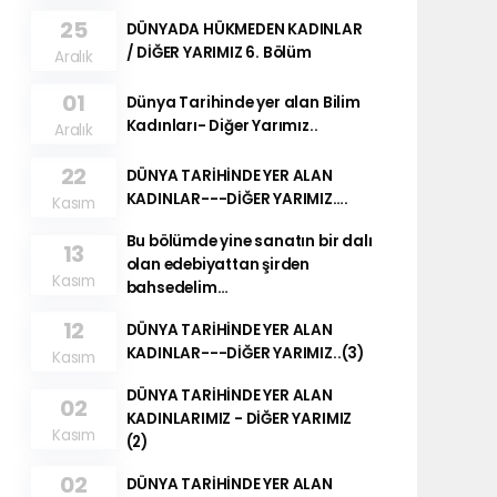
25
DÜNYADA HÜKMEDEN KADINLAR
/ DİĞER YARIMIZ 6. Bölüm
Aralık
01
Dünya Tarihinde yer alan Bilim
Kadınları- Diğer Yarımız..
Aralık
22
DÜNYA TARİHİNDE YER ALAN
KADINLAR---DİĞER YARIMIZ….
Kasım
Bu bölümde yine sanatın bir dalı
13
olan edebiyattan şirden
Kasım
bahsedelim…
12
DÜNYA TARİHİNDE YER ALAN
KADINLAR---DİĞER YARIMIZ..(3)
Kasım
DÜNYA TARİHİNDE YER ALAN
02
KADINLARIMIZ - DİĞER YARIMIZ
Kasım
(2)
02
DÜNYA TARİHİNDE YER ALAN