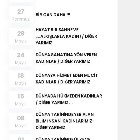
27
BİR CAN DAHA !!!
Temmuz
HAYAT BİR SAHNE VE
29
....ALKIŞLARLA KADIN ! / DİĞER
Mayıs
YARIMIZ
24
DÜNYA SANATINA YÖN VEREN
KADINLAR / DİĞER YARIMIZ
Mayıs
18
DÜNYAYA HİZMET EDEN MUCİT
KADINLAR / DİĞER YARIMIZ
Mayıs
15
DÜNYADA HÜKMEDEN KADINLAR
/ DİĞER YARIMIZ ...
Mayıs
DÜNYA TARİHİNDE YER ALAN
08
BİLİM İNSANI KADINLARIMIZ-
Mayıs
DİĞER YARIMIZ
01
DÜNYA TARİHİNDE ÜLKE VE