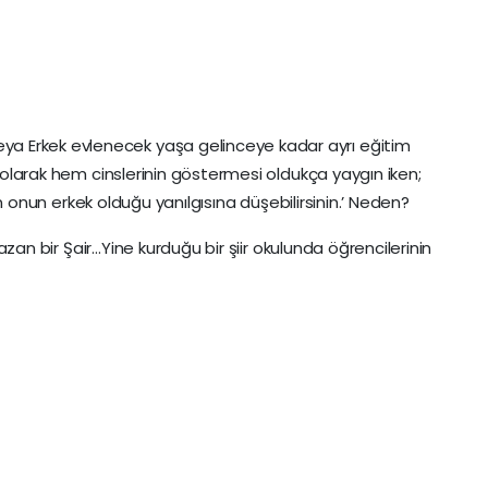
 Erkek evlenecek yaşa gelinceye kadar ayrı eğitim
k olarak hem cinslerinin göstermesi oldukça yaygın iken;
rken onun erkek olduğu yanılgısına düşebilirsinin.’ Neden?
 yazan bir Şair…Yine kurduğu bir şiir okulunda öğrencilerinin