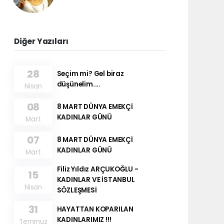
Diğer Yazıları
28
Seçim mi? Gel biraz
düşünelim....
Nisan
08
8 MART DÜNYA EMEKÇİ
KADINLAR GÜNÜ
Mart
07
8 MART DÜNYA EMEKÇİ
KADINLAR GÜNÜ
Mart
Filiz Yıldız ARÇUKOĞLU -
15
KADINLAR VE İSTANBUL
Nisan
SÖZLEŞMESİ
31
HAYATTAN KOPARILAN
KADINLARIMIZ !!!
Temmuz