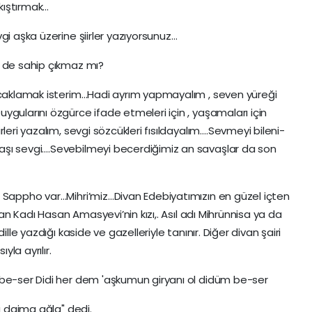
kıştırmak…
gi aşka üzerine şiirler yazıyorsunuz…
e de sahip çıkmaz mı?
kucaklamak isterim…Hadi ayrım yapmayalım , seven yüreği
gularını özgürce ifade etmeleri için , yaşamaları için
leri yazalım, sevgi sözcükleri fısıldayalım….Sevmeyi bileni-
aşı sevgi….Sevebilmeyi becerdiğimiz an savaşlar da son
r Sappho var…Mihri’miz…Divan Edebiyatımızın en güzel içten
zan Kadı Hasan Amasyevi’nin kızı,. Asıl adı Mihrünnisa ya da
ille yazdığı kaside ve gazelleriyle tanınır. Diğer divan şairi
la ayrılır.
 be-ser Didi her dem 'aşkumun giryanı ol didüm be-ser
la daima ağla" dedi.