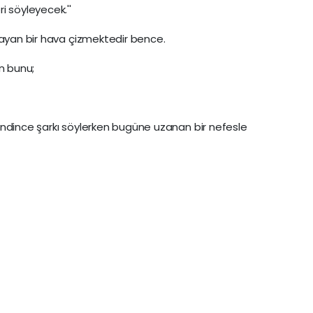
i söyleyecek.''
mayan bir hava çizmektedir bence.
n bunu;
; kendince şarkı söylerken bugüne uzanan bir nefesle