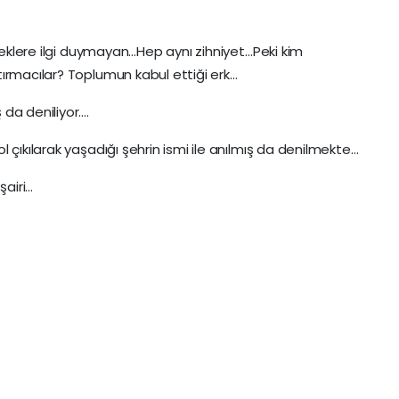
rkeklere ilgi duymayan…Hep aynı zihniyet…Peki kim
ırmacılar? Toplumun kabul ettiği erk…
da deniliyor….
 çıkılarak yaşadığı şehrin ismi ile anılmış da denilmekte…
airi…