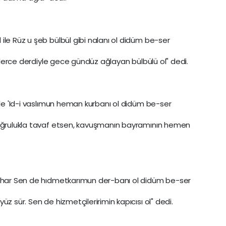
ile Rüz u şeb bülbül gibi nalanı ol didüm be-ser
inlerce derdiyle gece gündüz ağlayan bülbülü ol" dedi.
ile 'Id-i vaslımun heman kurbanı ol didüm be-ser
doğrulukla tavaf etsen, kavuşmanın bayramının hemen
nehar Sen de hıdmetkarımun der-banı ol didüm be-ser
z sür. Sen de hizmetçileririmin kapıcısı ol" dedi.