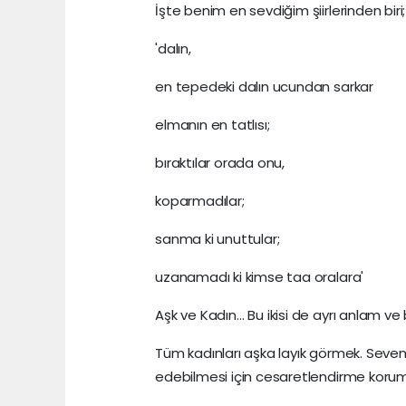
İşte benim en sevdiğim şiirlerinden biri;
'dalın,
en tepedeki dalın ucundan sarkar
elmanın en tatlısı;
bıraktılar orada onu,
koparmadılar;
sanma ki unuttular;
uzanamadı ki kimse taa oralara'
Aşk ve Kadın… Bu ikisi de ayrı anlam ve b
Tüm kadınları aşka layık görmek. Seven
edebilmesi için cesaretlendirme koruma