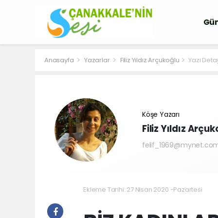
Gü
Anasayfa
Yazarlar
Filiz Yıldız Arçukoğlu
Yazı Deta
Köşe Yazarı
Filiz Yıldız Arçu
felif_1969@mynet.co
Ekleme Tarihi: 27 Nisan 2020 -Pazartesi