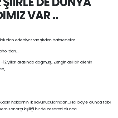
 ŞİİRLE DE DÜNYA
IMIZ VAR ..
dalı olan edebiyattan şirden bahsedelim….
pho ‘dan….
 –12 yılları arasında doğmuş…Zengin asil bir ailenin
en,…
adın haklarının ilk savunucularından….Hal böyle olunca tabii
 hem sanatçı kişiliği bir de cesareti olunca…