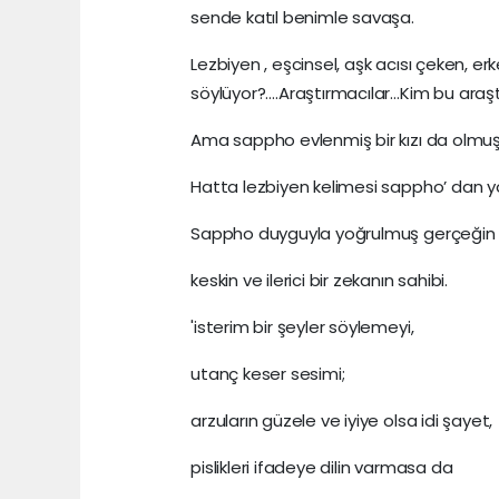
sende katıl benimle savaşa.
Lezbiyen , eşcinsel, aşk acısı çeken, e
söylüyor?….Araştırmacılar…Kim bu araşt
Ama sappho evlenmiş bir kızı da olmuş 
Hatta lezbiyen kelimesi sappho’ dan yol
Sappho duyguyla yoğrulmuş gerçeğin ş
keskin ve ilerici bir zekanın sahibi.
'isterim bir şeyler söylemeyi,
utanç keser sesimi;
arzuların güzele ve iyiye olsa idi şayet,
pislikleri ifadeye dilin varmasa da