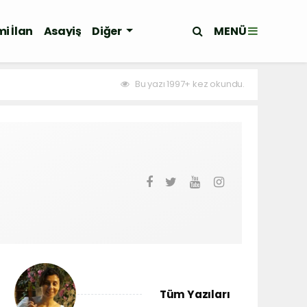
MENÜ
i İlan
Asayiş
Diğer
Bu yazı 1997+ kez okundu.
Tüm Yazıları