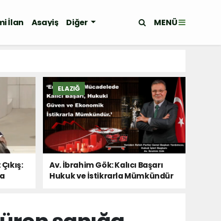
MENÜ
i İlan
Asayiş
Diğer
ELAZIĞ
 Çıkış:
Av. İbrahim Gök: Kalıcı Başarı
Da
Hukuk ve İstikrarla Mümkündür