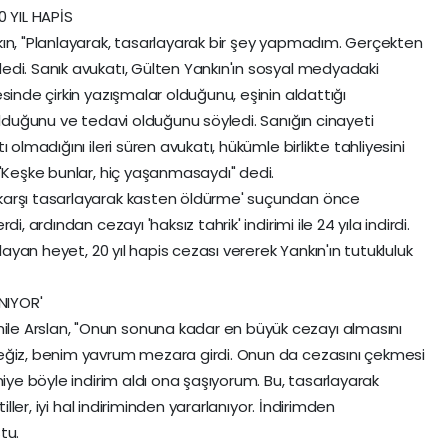
20 YIL HAPİS
ın, "Planlayarak, tasarlayarak bir şey yapmadım. Gerçekten
di. Sanık avukatı, Gülten Yankın'ın sosyal medyadaki
sinde çirkin yazışmalar olduğunu, eşinin aldattığı
ulduğunu ve tedavi olduğunu söyledi. Sanığın cinayeti
olmadığını ileri süren avukatı, hükümle birlikte tahliyesini
 "Keşke bunlar, hiç yaşanmasaydı" dedi.
karşı tasarlayarak kasten öldürme' suçundan önce
, ardından cezayı 'haksız tahrik' indirimi ile 24 yıla indirdi.
ulayan heyet, 20 yıl hapis cezası vererek Yankın'ın tutukluluk
NIYOR'
le Arslan, "Onun sonuna kadar en büyük cezayı almasını
eğiz, benim yavrum mezara girdi. Onun da cezasını çekmesi
niye böyle indirim aldı ona şaşıyorum. Bu, tasarlayarak
iller, iyi hal indiriminden yararlanıyor. İndirimden
tu.