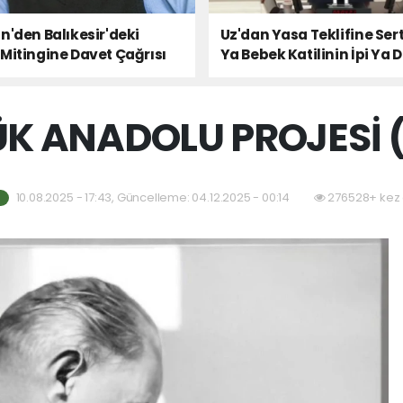
n'den Balıkesir'deki
Uz'dan Yasa Teklifine Sert
Mitingine Davet Çağrısı
Ya Bebek Katilinin İpi Ya 
Milletin Sesi!
K ANADOLU PROJESİ 
10.08.2025 - 17:43, Güncelleme: 04.12.2025 - 00:14
276528+ kez 