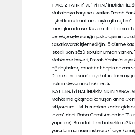
'HAKSIZ TAHRİK' VE 'İYİ HAL' İNDİRİMİ İLE 
Mütalaaya karşı söz verilen Emrah Yank
eşimi korkutmak amacıyla gitmiştim" de
mesajlarında ise 'Kuzum' ifadesinin öte
gerekçesiyle sanığın psikolojisinin boz
tasarlayarak işlemediğini, öldürme kastı 
istedi. Son sözü sorulan Emrah Yankın,
Mahkeme heyeti, Emrah Yankın'a 'eşe 
ağırlaştırılmış müebbet hapis cezası verdi
Daha sonra sanığa 'iyi hal' indirimi uyg
halinin devamına hükmetti.
'KATİLLER, İYİ HAL İNDİRİMİNDEN YARARLA
​Mahkeme çıkışında konuşan anne Cemi
istiyordum. Üst kurumlara kadar gidec
lazım" dedi. Baba Cemil Arslan ise "Bu 
yapılan iş. Bu adalet mi haksızlık mı? Kat
yararlanmamasını istiyoruz" diye konuş