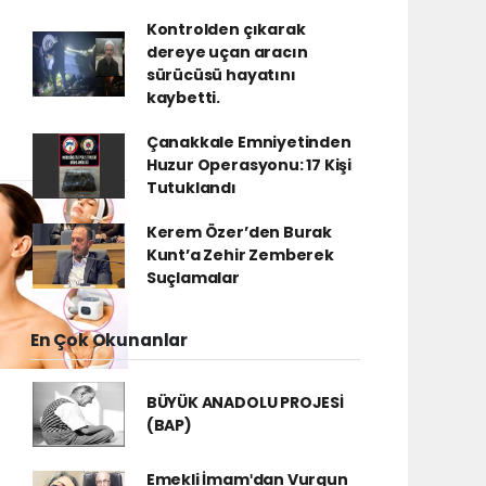
Kontrolden çıkarak
dereye uçan aracın
sürücüsü hayatını
kaybetti.
Çanakkale Emniyetinden
Huzur Operasyonu: 17 Kişi
Tutuklandı
Kerem Özer’den Burak
Kunt’a Zehir Zemberek
Suçlamalar
En Çok Okunanlar
BÜYÜK ANADOLU PROJESİ
(BAP)
Emekli İmamʹdan Vurgun