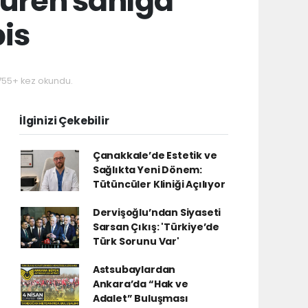
üren sanığa
pis
55+ kez okundu.
İlginizi Çekebilir
Çanakkale’de Estetik ve
Sağlıkta Yeni Dönem:
Tütüncüler Kliniği Açılıyor
Dervişoğlu’ndan Siyaseti
Sarsan Çıkış: 'Türkiye’de
Türk Sorunu Var'
Astsubaylardan
Ankara’da “Hak ve
Adalet” Buluşması