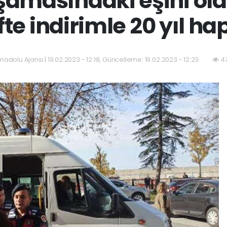
amasındaki eşini öld
fte indirimle 20 yıl ha
nadolu Ajansı | 19.02.2023 - 12:18, Güncelleme: 19.02.2023 - 12:23
47