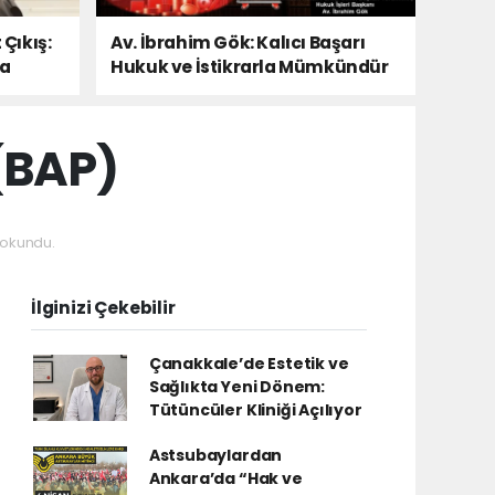
 Çıkış:
Av. İbrahim Gök: Kalıcı Başarı
Da
Hukuk ve İstikrarla Mümkündür
(BAP)
okundu.
İlginizi Çekebilir
Çanakkale’de Estetik ve
Sağlıkta Yeni Dönem:
Tütüncüler Kliniği Açılıyor
Astsubaylardan
Ankara’da “Hak ve