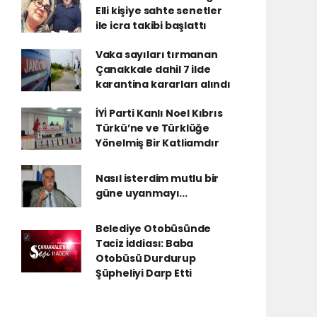
Elli kişiye sahte senetler
ile icra takibi başlattı
Vaka sayıları tırmanan
Çanakkale dahil 7 ilde
karantina kararları alındı
İYİ Parti Kanlı Noel Kıbrıs
Türkü’ne ve Türklüğe
Yönelmiş Bir Katliamdır
Nasıl isterdim mutlu bir
güne uyanmayı...
Belediye Otobüsünde
Taciz İddiası: Baba
Otobüsü Durdurup
Şüpheliyi Darp Etti