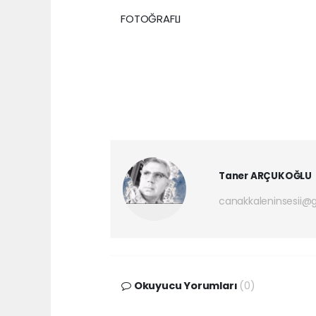
FOTOĞRAFLI
Taner ARÇUKOĞLU
canakkaleninsesii@
Okuyucu Yorumları
(0)