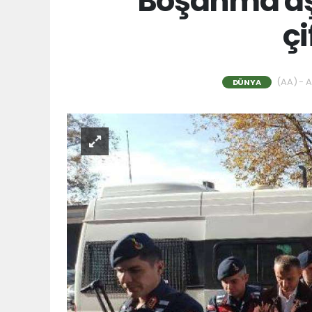
Boşanma aş
çi
(AA) - A
DÜNYA