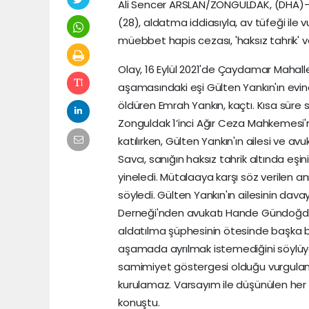
Ali Sencer ARSLAN/ZONGULDAK, (DHA)-
(28), aldatma iddiasıyla, av tüfeği ile 
müebbet hapis cezası, 'haksız tahrik' ve 'iy
Olay, 16 Eylül 2021'de Çaydamar Maha
aşamasındaki eşi Gülten Yankın'ın evine
öldüren Emrah Yankın, kaçtı. Kısa süre s
Zonguldak 1’inci Ağır Ceza Mahkemesi'
katılırken, Gülten Yankın'ın ailesi ve av
Savcı, sanığın haksız tahrik altında eş
yineledi. Mütalaaya karşı söz verilen an
söyledi. Gülten Yankın'ın ailesinin dav
Derneği'nden avukatı Hande Gündoğdu, h
aldatılma şüphesinin ötesinde başka bi
aşamada ayrılmak istemediğini söylüyo
samimiyet göstergesi olduğu vurgulan
kurulamaz. Varsayım ile düşünülen her şe
konuştu.