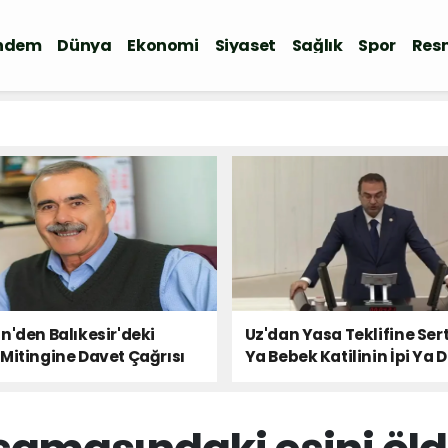
ndem
Dünya
Ekonomi
Siyaset
Sağlık
Spor
Resm
n'den Balıkesir'deki
Uz'dan Yasa Teklifine Sert
Mitingine Davet Çağrısı
Ya Bebek Katilinin İpi Ya 
Milletin Sesi!