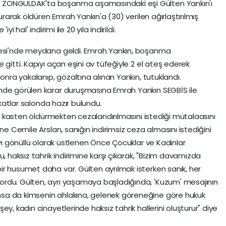
 ZONGULDAK'ta boşanma aşamasındaki eşi Gülten Yankın'ı
vurarak öldüren Emrah Yankın'a (30) verilen ağırlaştırılmış
i hal' indirimi ile 20 yıla indirildi.
llesi'nde meydana geldi. Emrah Yankın, boşanma
 gitti. Kapıyı açan eşini av tüfeğiyle 2 el ateş ederek
onra yakalanıp, gözaltına alınan Yankın, tutuklandı.
nde görülen karar duruşmasına Emrah Yankın SEGBİS ile
ukatlar salonda hazır bulundu.
ini kasten öldürmekten cezalandırılmasını istediği mütalaasını
ne Cemile Arslan, sanığın indirimsiz ceza almasını istediğini
ayı gönüllü olarak üstlenen Önce Çocuklar ve Kadınlar
aksız tahrik indirimine karşı çıkarak, "Bizim davamızda
r husumet daha var. Gülten ayrılmak isterken sanık, her
rdu. Gülten, ayrı yaşamaya başladığında, 'Kuzum' mesajının
sa da kimsenin ahlakına, gelenek göreneğine göre hukuk
y, kadın cinayetlerinde haksız tahrik hallerini oluşturur" diye