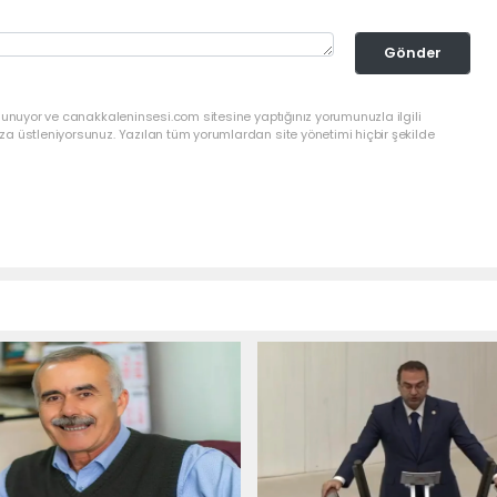
Gönder
lunuyor ve canakkaleninsesi.com sitesine yaptığınız yorumunuzla ilgili
a üstleniyorsunuz. Yazılan tüm yorumlardan site yönetimi hiçbir şekilde