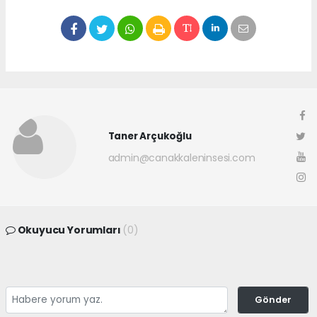
Taner Arçukoğlu
admin@canakkaleninsesi.com
Okuyucu Yorumları
(0)
Gönder