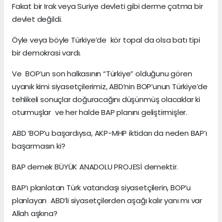
Fakat bir Irak veya Suriye devleti gibi derme çatma bir
devlet değildi.
Öyle veya böyle Türkiye’de kör topal da olsa batı tipi
bir demokrasi vardı.
Ve BOP’un son halkasının “Türkiye” olduğunu gören
uyanık kimi siyasetçilerimiz, ABD’nin BOP’unun Türkiye’de
tehlikeli sonuçlar doğuracağını düşünmüş olacaklar ki
oturmuşlar ve her halde BAP planını geliştirmişler.
ABD ‘BOP’u başardıysa, AKP-MHP iktidarı da neden BAP’ı
başarmasın ki?
BAP demek BÜYÜK ANADOLU PROJESİ demektir.
BAP’ı planlatan Türk vatandaşı siyasetçilerin, BOP’u
planlayan ABD’li siyasetçilerden aşağı kalır yanı mı var
Allah aşkına?