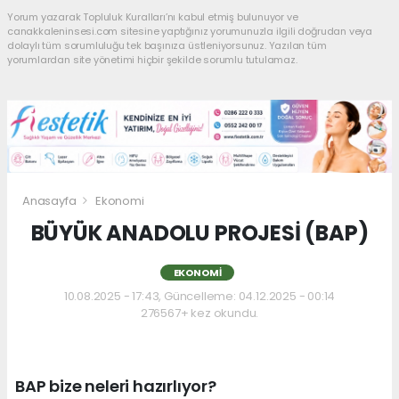
Yorum yazarak Topluluk Kuralları’nı kabul etmiş bulunuyor ve
canakkaleninsesi.com sitesine yaptığınız yorumunuzla ilgili doğrudan veya
dolaylı tüm sorumluluğu tek başınıza üstleniyorsunuz. Yazılan tüm
yorumlardan site yönetimi hiçbir şekilde sorumlu tutulamaz.
Anasayfa
Ekonomi
BÜYÜK ANADOLU PROJESİ (BAP)
EKONOMI
10.08.2025 - 17:43, Güncelleme: 04.12.2025 - 00:14
276567+ kez okundu.
BAP bize neleri hazırlıyor?