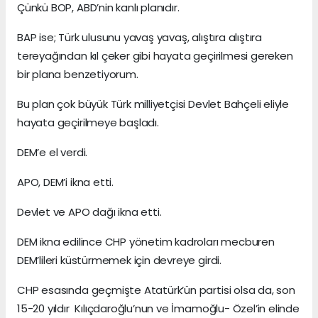
Çünkü BOP, ABD’nin kanlı planıdır.
BAP ise; Türk ulusunu yavaş yavaş, alıştıra alıştıra
tereyağından kıl çeker gibi hayata geçirilmesi gereken
bir plana benzetiyorum.
Bu plan çok büyük Türk milliyetçisi Devlet Bahçeli eliyle
hayata geçirilmeye başladı.
DEM’e el verdi.
APO, DEM’i ikna etti.
Devlet ve APO dağı ikna etti.
DEM ikna edilince CHP yönetim kadroları mecburen
DEM’lileri küstürmemek için devreye girdi.
CHP esasında geçmişte Atatürk’ün partisi olsa da, son
15-20 yıldır Kılıçdaroğlu’nun ve İmamoğlu- Özel’in elinde