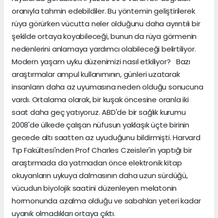
oranıyla tahmin edebildiler. Bu yöntemin geliştirilerek
rüya görürken vücutta neler olduğunu daha ayrıntılı bir
şekilde ortaya koyabileceği, bunun da rüya görmenin
nedenlerini anlamaya yardımcı olabileceği belirtiliyor.
Modern yaşam uyku düzenimizi nasıl etkiliyor? Bazı
araştırmalar ampul kullanımının, günleri uzatarak
insanların daha az uyumasına neden olduğu sonucuna
vardı. Ortalama olarak, bir kuşak öncesine oranla iki
saat daha geç yatıyoruz. ABD'de bir sağlık kurumu
2008'de ülkede çalışan nüfusun yaklaşık üçte birinin
gecede altı saatten az uyuduğunu bildirmişti. Harvard
Tıp Fakültesi'nden Prof Charles Czeisler'in yaptığı bir
araştırmada da yatmadan önce elektronik kitap
okuyanların uykuya dalmasının daha uzun sürdüğü,
vücudun biyolojik saatini düzenleyen melatonin
hormonunda azalma olduğu ve sabahları yeteri kadar
uyanık olmadıkları ortaya çıktı.