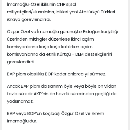
İmamoğlu-Özel ikilisinin CHP’si;sol
milliyetçileri/ulusalcıları, laikleri yani Atatürkçü Türkleri
iknaya görevlendirildi.
Özgür Özel ve İmamoğlu görünüşte Erdoğan karşıtlığı
üzerinden mitingler düzenlese ikinci açılım
komisyonlarına koşa koşa katılırken açılım
komisyonlarına da etnik Kürtçü - DEM destekçilerini
görevlendirdi.
BAP planı olasılıkla BOP kadar onlarca yıl sürmez.
Ancak BAP planı da sanırım öyle veya böyle on yıldan
fazla süredir AKP’nin ön hazırlık sürecinden geçtiği de
yadsınamaz.
BAP veya BOP’un koç başı Özgür Özel ve Ekrem
İmamoğlu’dur.