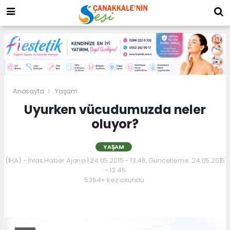
Anasayfa
Yaşam
Uyurken vücudumuzda neler
oluyor?
YAŞAM
(İHA) - İhlas Haber Ajansı | 24.05.2015 - 13:46, Güncelleme: 24.05.2015
- 13:46
5364+ kez okundu.