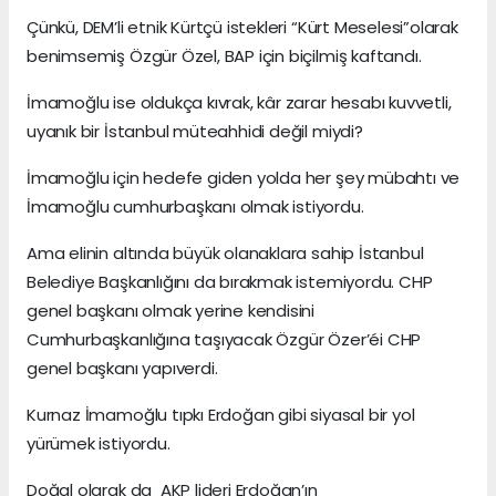
Çünkü, DEM’li etnik Kürtçü istekleri “Kürt Meselesi”olarak
benimsemiş Özgür Özel, BAP için biçilmiş kaftandı.
İmamoğlu ise oldukça kıvrak, kâr zarar hesabı kuvvetli,
uyanık bir İstanbul müteahhidi değil miydi?
İmamoğlu için hedefe giden yolda her şey mübahtı ve
İmamoğlu cumhurbaşkanı olmak istiyordu.
Ama elinin altında büyük olanaklara sahip İstanbul
Belediye Başkanlığını da bırakmak istemiyordu. CHP
genel başkanı olmak yerine kendisini
Cumhurbaşkanlığına taşıyacak Özgür Özer’éi CHP
genel başkanı yapıverdi.
Kurnaz İmamoğlu tıpkı Erdoğan gibi siyasal bir yol
yürümek istiyordu.
Doğal olarak da AKP lideri Erdoğan’ın