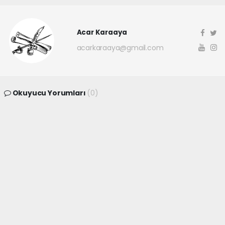
Acar Karaaya
acarkaraaya@gmail.com
Okuyucu Yorumları
(0)
Gönder
Yorum yazarak Topluluk Kuralları’nı kabul etmiş bulunuyor ve
canakkaleninsesi.com sitesine yaptığınız yorumunuzla ilgili doğrudan veya
dolaylı tüm sorumluluğu tek başınıza üstleniyorsunuz. Yazılan tüm
yorumlardan site yönetimi hiçbir şekilde sorumlu tutulamaz.