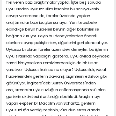
fikir veren bazı araştırmalar yapıldı. İşte beş soruda
uyku: Neden uyuruz? Bilim insanları bu soruya kesin
cevap veremese de, fareler üzerinde yapılan
araştırmalar bazı ipuçları sunuyor. Yeni tecrübeler
edindikçe beyin hücreleri beynin diğer bölümleri ile
bağlantı kuruyor. Beyin bu deneyimlerden önemli
olanlarını ayırıp pekiştirirken, diğerlerini geri plana atıyor.
Uykusuz bırakılan fareler üzerindeki deneyler, bu işlemin
uyku sırasında yapıldığını gösterdi. Uyku ayrıca beyindeki
zararlı kimyasalların temizlenmesi için de bir fırsat
yaratıyor. Uykusuz kalınca ne oluyor? Uykusuzluk, vücut
hücrelerindeki genlerin davranış biçimlerini etkiliyor gibi
görünüyor. İngiltere'deki Surrey Üniversitesi'nden
araştırmacılar uykusuzluğun enflamasyonda rolü olan
genlerin aktivitesini arttırdığını belirledi. Araştırmayı
yapan ekipten Dr Malcolm von Schantz, genlerin
uykusuzluğa verdiği tepkinin, vücudun stres altında