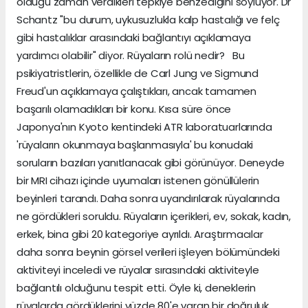
olduğu zaman verdikleri tepkiye benzediğini söylüyor. Dr
Schantz "bu durum, uykusuzlukla kalp hastalığı ve felç
gibi hastalıklar arasındaki bağlantıyı açıklamaya
yardımcı olabilir" diyor. Rüyaların rolü nedir? Bu
psikiyatristlerin, özellikle de Carl Jung ve Sigmund
Freud'un açıklamaya çalıştıkları, ancak tamamen
başarılı olamadıkları bir konu. Kısa süre önce
Japonya'nın Kyoto kentindeki ATR laboratuarlarında
'rüyaların okunmaya başlanmasıyla' bu konudaki
soruların bazıları yanıtlanacak gibi görünüyor. Deneyde
bir MRI cihazı içinde uyumaları istenen gönüllülerin
beyinleri tarandı. Daha sonra uyandırılarak rüyalarında
ne gördükleri soruldu. Rüyaların içerikleri, ev, sokak, kadın,
erkek, bina gibi 20 kategoriye ayrıldı. Araştırmacılar
daha sonra beynin görsel verileri işleyen bölümündeki
aktiviteyi inceledi ve rüyalar sırasındaki aktiviteyle
bağlantılı olduğunu tespit etti. Öyle ki, deneklerin
rüyalarda gördüklerini yüzde 80'e varan bir doğruluk