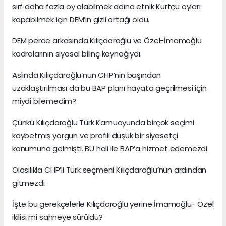
sırf daha fazla oy alabilmek adına etnik Kürtçü oyları
kapabilmek için DEM’in gizli ortağı oldu.
DEM perde arkasında Kılıçdaroğlu ve Özel-İmamoğlu
kadrolarının siyasal bilinç kaynağıydı.
Aslında Kılıçdaroğlu’nun CHP’nin başından
uzaklaştırılması da bu BAP planı hayata geçrilmesi için
miydi bilemedim?
Çünkü Kılıçdaroğlu Türk Kamuoyunda birçok seçimi
kaybetmiş yorgun ve profili düşük bir siyasetçi
konumuna gelmişti. BU hali ile BAP’a hizmet edemezdi.
Olasılıkla CHP’li Türk seçmeni Kılıçdaroğlu’nun ardından
gitmezdi.
İşte bu gerekçelerle Kılıçdaroğlu yerine İmamoğlu- Özel
ikilisi mi sahneye sürüldü?