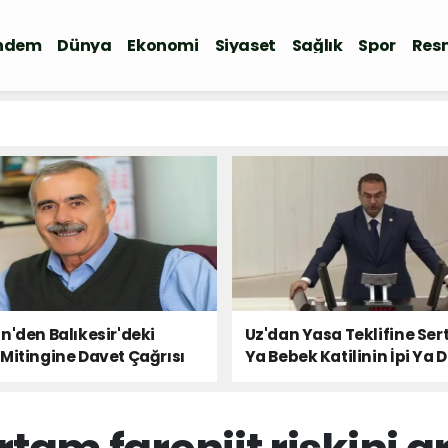
ndem
Dünya
Ekonomi
Siyaset
Sağlık
Spor
Resm
n'den Balıkesir'deki
Uz'dan Yasa Teklifine Sert
Mitingine Davet Çağrısı
Ya Bebek Katilinin İpi Ya 
Milletin Sesi!