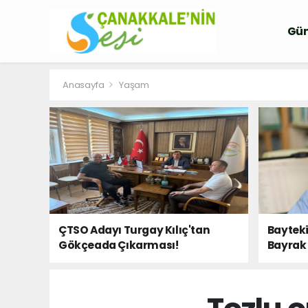
Gü
Anasayfa
Yaşam
ÇTSO Adayı Turgay Kılıç'tan
Bayteki
Gökçeada Çıkarması!
Bayrak 