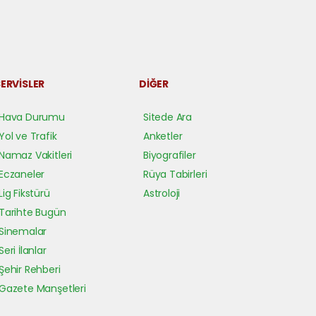
ERVİSLER
DİĞER
Hava Durumu
Sitede Ara
Yol ve Trafik
Anketler
Namaz Vakitleri
Biyografiler
Eczaneler
Rüya Tabirleri
Lig Fikstürü
Astroloji
Tarihte Bugün
Sinemalar
Seri İlanlar
Şehir Rehberi
Gazete Manşetleri