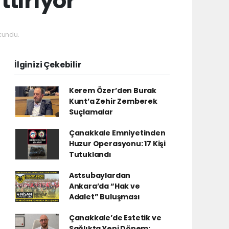
ttırıyor
kundu.
İlginizi Çekebilir
Kerem Özer’den Burak
Kunt’a Zehir Zemberek
Suçlamalar
Çanakkale Emniyetinden
Huzur Operasyonu: 17 Kişi
Tutuklandı
Astsubaylardan
Ankara’da “Hak ve
Adalet” Buluşması
Çanakkale’de Estetik ve
Sağlıkta Yeni Dönem: