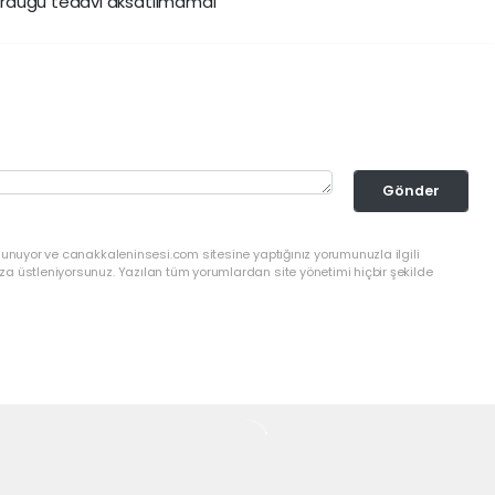
ördüğü tedavi aksatılmamal
Gönder
lunuyor ve canakkaleninsesi.com sitesine yaptığınız yorumunuzla ilgili
a üstleniyorsunuz. Yazılan tüm yorumlardan site yönetimi hiçbir şekilde