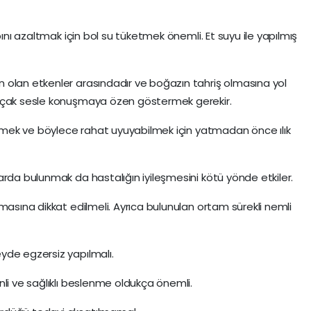
bını azaltmak için bol su tüketmek önemli. Et suyu ile yapılmış
 olan etkenler arasındadır ve boğazın tahriş olmasına yol
alçak sesle konuşmaya özen göstermek gerekir.
letmek ve böylece rahat uyuyabilmek için yatmadan önce ılık
arda bulunmak da hastalığın iyileşmesini kötü yönde etkiler.
masına dikkat edilmeli. Ayrıca bulunulan ortam sürekli nemli
yde egzersiz yapılmalı.
nli ve sağlıklı beslenme oldukça önemli.