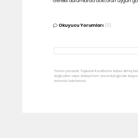
Gerekli durumlarda doktorun uygun g
Okuyucu Yorumları
(0)
Yorum yazarak Topluluk Kuralları’nı kabul etmiş bu
doğrudan veya dolaylı tüm sorumluluğu tek başınız
sorumlu tutulamaz.