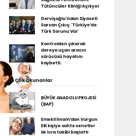
Tütüncüler Kliniği Açılıyor
Dervişoğlu’ndan Siyaseti
Sarsan Çıkış: 'Türkiye’de
Türk Sorunu Var'
Kontrolden çıkarak
dereye uçan aracın
sürücüsü hayatını
kaybetti.
En Çok Okunanlar
BÜYÜK ANADOLU PROJESİ
(BAP)
Emekli İmamʹdan Vurgun
Elli kişiye sahte senetler
ile icra takibi başlattı