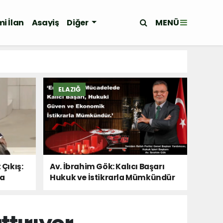
MENÜ
i İlan
Asayiş
Diğer
ELAZIĞ
 Çıkış:
Av. İbrahim Gök: Kalıcı Başarı
Da
Hukuk ve İstikrarla Mümkündür