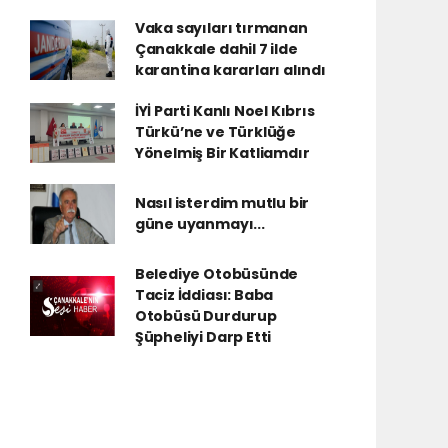
Vaka sayıları tırmanan
Çanakkale dahil 7 ilde
karantina kararları alındı
İYİ Parti Kanlı Noel Kıbrıs
Türkü’ne ve Türklüğe
Yönelmiş Bir Katliamdır
Nasıl isterdim mutlu bir
güne uyanmayı...
Belediye Otobüsünde
Taciz İddiası: Baba
Otobüsü Durdurup
Şüpheliyi Darp Etti