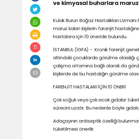
ve kimyasal buharlara maruz k
Kulak Burun Boğaz Hastalıkları Uzmanı P
maruz kalan kişilerin faranjit hastalığı
hastalara için 10 öneride bulundu.
İSTANBUL (İGFA) - Kronik farenjit genel
altındaki çocuklarda görülme olasılığı 
çalışma ortamına bağlı olarak da görül
kişilerde de bu hastalığın görülme olası
FARENJİT HASTALARI İÇİN 10 ÖNERİ
Çok soğuk veya çok sıcak gıdalar tüke
sürecini uzatır. Bu nedenle böyle gıdala
Adaçayının antiseptik özelliği bulunm
tüketilmesi önerilir.