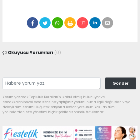
Okuyucu Yorumları
(0)
Gönder
Yorum yazarak Topluluk Kuralları’nı kabul etmiş bulunuyor ve
canakkaleninsesi.com sitesine yaptığınız yorumunuzla ilgili doğrudan veya
dolaylı tüm sorumluluğu tek başınıza üstleniyorsunuz. Yazılan tüm
yorumlardan site yönetimi hiçbir şekilde sorumlu tutulamaz.