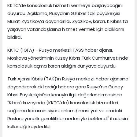
KKTC’de konsolosluk hizmeti vermeye başlayacağını
duyurdu. Açıklama, Rusya’nın G.Kıbrıs’taki büyükelçisi
Murat Zyazikov’a dayandırıldı. Zyazikov, kararı, K.Kıbrıs’ta
yaşayan vatandaşlarına hizmet vermek için aldıklarını
bildirdi.
KKTC (İGFA) - Rusya merkezli TASS haber ajansı,
Moskova yönetiminin Kuzey Kıbrıs Türk Cumhuriyeti'nde
konsolosluk açma kararı aldığını dünyaya duyurdu.
Türk Ajansı Kıbrıs (TAK)'ın Rusya merkezli haber ajansına
dayandırarak aktardığı habere göre Rusya'nın Güney
Kıbrıs Büyükelçisi'nin konuyla ilgili değerlendirmesinde
"Kıbrıs'ı kuzeyinde (KKTC'de) konsolosluk hizmetleri
sağlama kararının siyasi anlamı/iması yok ve oradaki
Ruslara yönelik gereklilikler nedeniyle belirlendi" ifadesini
kullandığı kaydedildi.