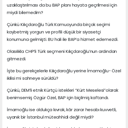
uzaklaştırılması da bu BAP planı hayata geçrilmesi için
miydi bilemedim?
Çünkü Kılıçdaroğlu Türk Kamuoyunda birçok seçimi
kaybetmiş yorgun ve profili düşük bir siyasetçi
konumuna gelmişti. BU hali ile BAP’a hizmet edemezdi.
Olasılıkla CHP’li Türk seçmeni Kılıçdaroğlu’nun ardından
gitmezdi.
İşte bu gerekçelerle Kılıçdaroğlu yerine İmamoğlu- Özel
ikilisi mi sahneye sürüldü?
Çünkü, DEM’li etnik Kürtçü istekleri “Kürt Meselesi”olarak
benimsemiş Özgür Özel, BAP için biçilmiş kaftandı.
İmamoğlu ise oldukça kıvrak, kâr zarar hesabı kuvvetli,
uyanık bir İstanbul müteahhidi değil miydi?