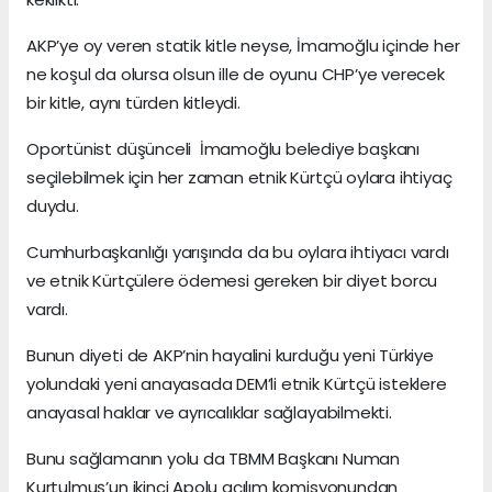
AKP’ye oy veren statik kitle neyse, İmamoğlu içinde her
ne koşul da olursa olsun ille de oyunu CHP’ye verecek
bir kitle, aynı türden kitleydi.
Oportünist düşünceli İmamoğlu belediye başkanı
seçilebilmek için her zaman etnik Kürtçü oylara ihtiyaç
duydu.
Cumhurbaşkanlığı yarışında da bu oylara ihtiyacı vardı
ve etnik Kürtçülere ödemesi gereken bir diyet borcu
vardı.
Bunun diyeti de AKP’nin hayalini kurduğu yeni Türkiye
yolundaki yeni anayasada DEM’li etnik Kürtçü isteklere
anayasal haklar ve ayrıcalıklar sağlayabilmekti.
Bunu sağlamanın yolu da TBMM Başkanı Numan
Kurtulmuş’un ikinci Apolu açılım komisyonundan