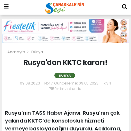
Anasayfa
Dünya
Rusya'dan KKTC kararı!
DÜNYA
09.08.2023 - 14:47, Güncelleme: 09.08.2023 - 17:34
7159+ kez okundu.
Rusya’nın TASS Haber Ajansı, Rusya’nın çok
yakında KKTC’de konsolosluk hizmeti
vermeye başlayacağını duyurdu. Açıklama,