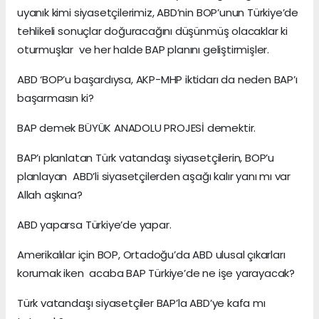
uyanık kimi siyasetçilerimiz, ABD’nin BOP’unun Türkiye’de
tehlikeli sonuçlar doğuracağını düşünmüş olacaklar ki
oturmuşlar ve her halde BAP planını geliştirmişler.
ABD ‘BOP’u başardıysa, AKP-MHP iktidarı da neden BAP’ı
başarmasın ki?
BAP demek BÜYÜK ANADOLU PROJESİ demektir.
BAP’ı planlatan Türk vatandaşı siyasetçilerin, BOP’u
planlayan ABD’li siyasetçilerden aşağı kalır yanı mı var
Allah aşkına?
ABD yaparsa Türkiye’de yapar.
Amerikalılar için BOP, Ortadoğu’da ABD ulusal çıkarları
korumak iken acaba BAP Türkiye’de ne işe yarayacak?
Türk vatandaşı siyasetçiler BAP’la ABD’ye kafa mı