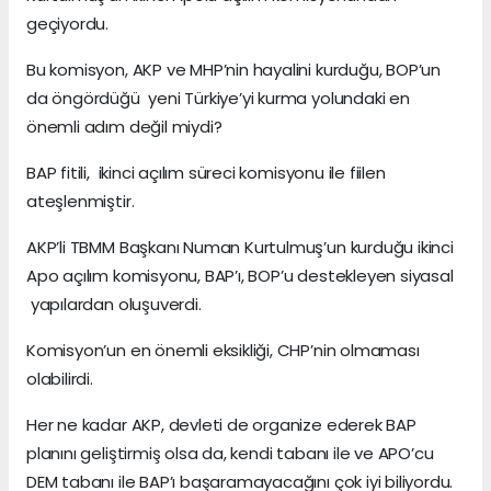
geçiyordu.
Bu komisyon, AKP ve MHP’nin hayalini kurduğu, BOP’un
da öngördüğü yeni Türkiye’yi kurma yolundaki en
önemli adım değil miydi?
BAP fitili, ikinci açılım süreci komisyonu ile fiilen
ateşlenmiştir.
AKP’li TBMM Başkanı Numan Kurtulmuş’un kurduğu ikinci
Apo açılım komisyonu, BAP’ı, BOP’u destekleyen siyasal
yapılardan oluşuverdi.
Komisyon’un en önemli eksikliği, CHP’nin olmaması
olabilirdi.
Her ne kadar AKP, devleti de organize ederek BAP
planını geliştirmiş olsa da, kendi tabanı ile ve APO’cu
DEM tabanı ile BAP’ı başaramayacağını çok iyi biliyordu.