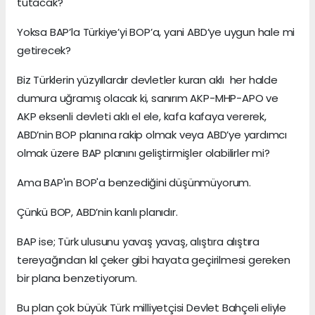
tutacak?
Yoksa BAP’la Türkiye’yi BOP’a, yani ABD’ye uygun hale mi
getirecek?
Biz Türklerin yüzyıllardır devletler kuran aklı her halde
dumura uğramış olacak ki, sanırım AKP-MHP-APO ve
AKP eksenli devleti aklı el ele, kafa kafaya vererek,
ABD’nin BOP planına rakip olmak veya ABD’ye yardımcı
olmak üzere BAP planını geliştirmişler olabilirler mi?
Ama BAP'ın BOP'a benzediğini düşünmüyorum.
Çünkü BOP, ABD’nin kanlı planıdır.
BAP ise; Türk ulusunu yavaş yavaş, alıştıra alıştıra
tereyağından kıl çeker gibi hayata geçirilmesi gereken
bir plana benzetiyorum.
Bu plan çok büyük Türk milliyetçisi Devlet Bahçeli eliyle