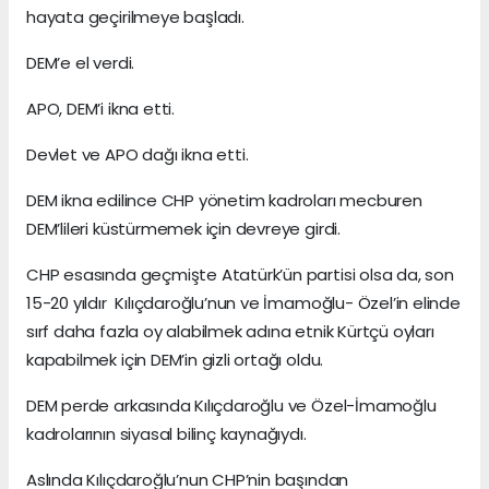
hayata geçirilmeye başladı.
DEM’e el verdi.
APO, DEM’i ikna etti.
Devlet ve APO dağı ikna etti.
DEM ikna edilince CHP yönetim kadroları mecburen
DEM’lileri küstürmemek için devreye girdi.
CHP esasında geçmişte Atatürk’ün partisi olsa da, son
15-20 yıldır Kılıçdaroğlu’nun ve İmamoğlu- Özel’in elinde
sırf daha fazla oy alabilmek adına etnik Kürtçü oyları
kapabilmek için DEM’in gizli ortağı oldu.
DEM perde arkasında Kılıçdaroğlu ve Özel-İmamoğlu
kadrolarının siyasal bilinç kaynağıydı.
Aslında Kılıçdaroğlu’nun CHP’nin başından