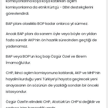
komisyonlarına koşa koşa katılırken açılım
komisyonlarına da etnik Kürtçü - DEM destekçilerini
görevlendirdi.
BAP planı olasılıkla BOP kadar onlarca yıl sürmez.
Ancak BAP planı da sanırım öyle veya böyle on yıldan
fazla süredir AKP’nin ön hazırlık sürecinden geçtiği de
yadsınamaz.
BAP veya BOP’un koç başı Özgür Özel ve Ekrem
İmamoğlu’dur.
CHP, ikinci açılım komisyonuna katılarak, AKP ve MHP’nin
hayalini kurduğu yeni Türkiye’yi hayata geçirecek yeni
anayasanın ön sözünün de yazıldığı sondan bir önceki
istasyondur.
Özgür Özel’in elindeki CHP, Atatürk’ün CHP’si değildir ve
sadece isim benzerliği vardır.