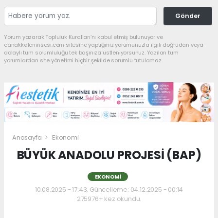
Gönder
Yorum yazarak Topluluk Kuralları’nı kabul etmiş bulunuyor ve
canakkaleninsesi.com sitesine yaptığınız yorumunuzla ilgili doğrudan veya
dolaylı tüm sorumluluğu tek başınıza üstleniyorsunuz. Yazılan tüm
yorumlardan site yönetimi hiçbir şekilde sorumlu tutulamaz.
Anasayfa
Ekonomi
BÜYÜK ANADOLU PROJESİ (BAP)
EKONOMI
10.08.2025 - 17:43, Güncelleme: 04.12.2025 - 00:14
275976+ kez okundu.