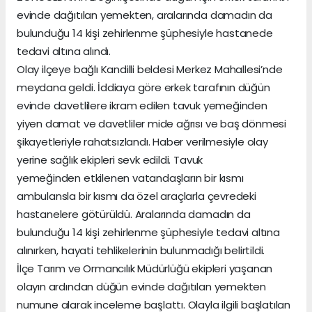
evinde dağıtılan yemekten, aralarında damadın da
bulunduğu 14 kişi zehirlenme şüphesiyle hastanede
tedavi altına alındı.
Olay ilçeye bağlı Kandilli beldesi Merkez Mahallesi’nde
meydana geldi. İddiaya göre erkek tarafının düğün
evinde davetlilere ikram edilen tavuk yemeğinden
yiyen damat ve davetliler mide ağrısı ve baş dönmesi
şikayetleriyle rahatsızlandı. Haber verilmesiyle olay
yerine sağlık ekipleri sevk edildi. Tavuk
yemeğinden etkilenen vatandaşların bir kısmı
ambulansla bir kısmı da özel araçlarla çevredeki
hastanelere götürüldü. Aralarında damadın da
bulunduğu 14 kişi zehirlenme şüphesiyle tedavi altına
alınırken, hayati tehlikelerinin bulunmadığı belirtildi.
İlçe Tarım ve Ormancılık Müdürlüğü ekipleri yaşanan
olayın ardından düğün evinde dağıtılan yemekten
numune alarak inceleme başlattı. Olayla ilgili başlatılan