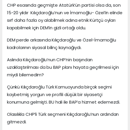
CHP esasında geçmişte Atatürk’ün partisi olsa da, son
15-20 yıldır Kılıçdaroğlu’nun ve İmamoğlu- Özel’in elinde
sırf daha fazla oy alabilmek adına etnik Kürtçü oyları
kapabilmek için DEM’in gizli ortağı oldu.
DEM perde arkasında Kılıçdaroğlu ve Özel-İmamoğlu
kadrolarının siyasal bilinç kaynağıydı.
Aslında Kılıçdaroğlu’nun CHP’nin başından
uzaklaştırılması da bu BAP planı hayata geçrilmesi için
miydi bilemedim?
Çünkü Kılıçdaroğlu Türk Kamuoyunda birçok seçimi
kaybetmiş yorgun ve profili düşük bir siyasetçi
konumuna gelmişti. BU hali ile BAP’a hizmet edemezdi.
Olasılıkla CHP’li Türk seçmeni Kılıçdaroğlu’nun ardından
gitmezdi.