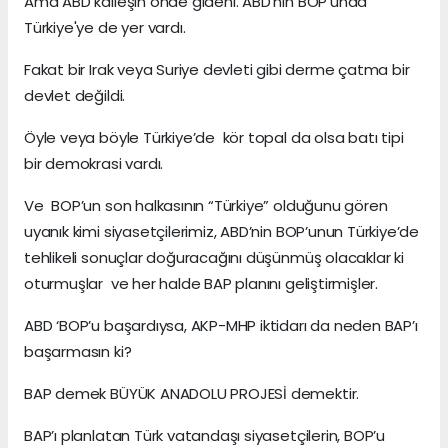
Ama ABD kalleşin önde gideni. ABD'nin BOP’unda
Türkiye'ye de yer vardı.
Fakat bir Irak veya Suriye devleti gibi derme çatma bir
devlet değildi.
Öyle veya böyle Türkiye’de kör topal da olsa batı tipi
bir demokrasi vardı.
Ve BOP’un son halkasının “Türkiye” olduğunu gören
uyanık kimi siyasetçilerimiz, ABD’nin BOP’unun Türkiye’de
tehlikeli sonuçlar doğuracağını düşünmüş olacaklar ki
oturmuşlar ve her halde BAP planını geliştirmişler.
ABD ‘BOP’u başardıysa, AKP-MHP iktidarı da neden BAP’ı
başarmasın ki?
BAP demek BÜYÜK ANADOLU PROJESİ demektir.
BAP’ı planlatan Türk vatandaşı siyasetçilerin, BOP’u