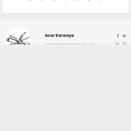
Acar Karaaya
acarkaraaya@gmail.com
Okuyucu Yorumları
(0)
Gönder
Yorum yazarak Topluluk Kuralları’nı kabul etmiş bulunuyor ve
canakkaleninsesi.com sitesine yaptığınız yorumunuzla ilgili doğrudan veya
dolaylı tüm sorumluluğu tek başınıza üstleniyorsunuz. Yazılan tüm
yorumlardan site yönetimi hiçbir şekilde sorumlu tutulamaz.