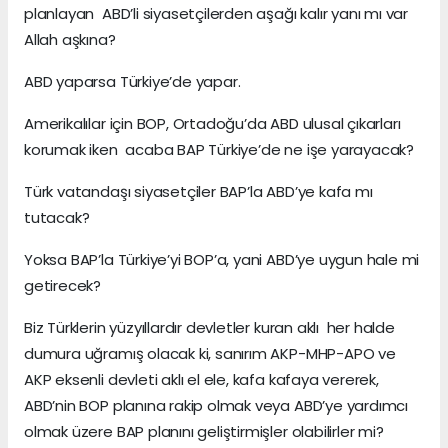
planlayan ABD’li siyasetçilerden aşağı kalır yanı mı var
Allah aşkına?
ABD yaparsa Türkiye’de yapar.
Amerikalılar için BOP, Ortadoğu’da ABD ulusal çıkarları
korumak iken acaba BAP Türkiye’de ne işe yarayacak?
Türk vatandaşı siyasetçiler BAP’la ABD’ye kafa mı
tutacak?
Yoksa BAP’la Türkiye’yi BOP’a, yani ABD’ye uygun hale mi
getirecek?
Biz Türklerin yüzyıllardır devletler kuran aklı her halde
dumura uğramış olacak ki, sanırım AKP-MHP-APO ve
AKP eksenli devleti aklı el ele, kafa kafaya vererek,
ABD’nin BOP planına rakip olmak veya ABD’ye yardımcı
olmak üzere BAP planını geliştirmişler olabilirler mi?