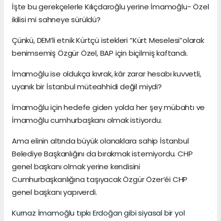
İşte bu gerekçelerle Kılıçdaroğlu yerine İmamoğlu- Özel
ikilisi mi sahneye sürüldü?
Çünkü, DEM’li etnik Kürtçü istekleri “Kürt Meselesi”olarak
benimsemiş Özgür Özel, BAP için biçilmiş kaftandı.
İmamoğlu ise oldukça kıvrak, kâr zarar hesabı kuvvetli,
uyanık bir İstanbul müteahhidi değil miydi?
İmamoğlu için hedefe giden yolda her şey mübahtı ve
İmamoğlu cumhurbaşkanı olmak istiyordu.
Ama elinin altında büyük olanaklara sahip İstanbul
Belediye Başkanlığını da bırakmak istemiyordu. CHP
genel başkanı olmak yerine kendisini
Cumhurbaşkanlığına taşıyacak Özgür Özer’éi CHP
genel başkanı yapıverdi.
Kurnaz İmamoğlu tıpkı Erdoğan gibi siyasal bir yol