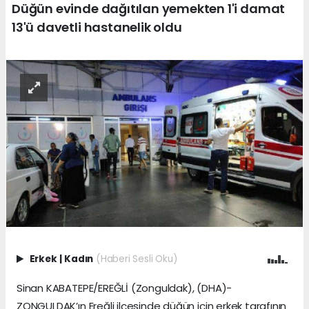
Düğün evinde dağıtılan yemekten 1'i damat
13'ü davetli hastanelik oldu
Erkek
|
Kadın
(Haberi Sesli Oku)
Sinan KABATEPE/EREĞLİ (Zonguldak), (DHA)-
ZONGULDAK’ın Ereğli ilçesinde düğün için erkek tarafının