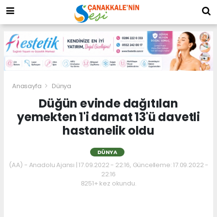
Anasayfa
Dünya
Düğün evinde dağıtılan
yemekten 1'i damat 13'ü davetli
hastanelik oldu
DÜNYA
(AA) - Anadolu Ajansı | 17.09.2022 - 22:16, Güncelleme: 17.09.2022 -
22:16
8251+ kez okundu.