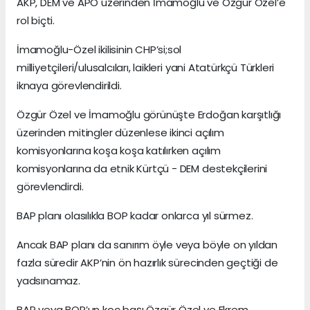
AKP, DEM ve APO üzerinden İmamoğlu ve Özgür Özel’e
rol biçti.
İmamoğlu-Özel ikilisinin CHP’si;sol
milliyetçileri/ulusalcıları, laikleri yani Atatürkçü Türkleri
iknaya görevlendirildi.
Özgür Özel ve İmamoğlu görünüşte Erdoğan karşıtlığı
üzerinden mitingler düzenlese ikinci açılım
komisyonlarına koşa koşa katılırken açılım
komisyonlarına da etnik Kürtçü - DEM destekçilerini
görevlendirdi.
BAP planı olasılıkla BOP kadar onlarca yıl sürmez.
Ancak BAP planı da sanırım öyle veya böyle on yıldan
fazla süredir AKP’nin ön hazırlık sürecinden geçtiği de
yadsınamaz.
BAP veya BOP’un koç başı Özgür Özel ve Ekrem