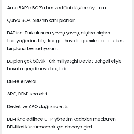
Ama BAP'ın BOP'a benzediğini düşünmüyorum.
Çünkü BOP, ABD’nin kanlı planıdır.
BAP ise; Türk ulusunu yavaş yavaş, alıştıra alıştıra
tereyağından kıl çeker gibi hayata geçirilmesi gereken
bir plana benzetiyorum.
Bu plan çok büyük Türk milliyetçisi Devlet Bahçeli eliyle
hayata geçirilmeye başladı.
DEM’e el verdi.
APO, DEM’i ikna etti.
Devlet ve APO dağı ikna etti.
DEM ikna edilince CHP yönetim kadroları mecburen
DEM’lileri küstürmemek için devreye girdi.