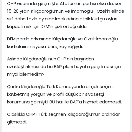
CHP esasında geçmişte Atatürk’ün partisi olsa da, son
15-20 yıldır Kılıçdaroğlu’nun ve İmamoğlu- Özel’in elinde
sırf daha fazla oy alabilmek adına etnik Kürtçü oyları
kapabilmek için DEM’in gizli ortağı oldu.
DEM perde arkasında Kılıçdaroğlu ve Özel-İmamoğlu
kadrolarının siyasal bilinç kaynağıydı.
Aslında Kılıçdaroğlu’nun CHP’nin başından
uzaklaştırılması da bu BAP planı hayata geçrilmesi için
miydi bilemedim?
Çünkü Kılıçdaroğlu Türk Kamuoyunda birçok seçimi
kaybetmiş yorgun ve profili düşük bir siyasetçi
konumuna gelmişti. BU hali ile BAP’a hizmet edemezdi.
Olasılıkla CHP’li Türk seçmeni Kılıçdaroğlu’nun ardından
gitmezdi.