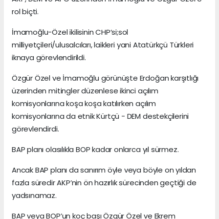
rol biçti.
İmamoğlu-Özel ikilisinin CHP’si;sol
milliyetçileri/ulusalcıları, laikleri yani Atatürkçü Türkleri
iknaya görevlendirildi.
Özgür Özel ve İmamoğlu görünüşte Erdoğan karşıtlığı
üzerinden mitingler düzenlese ikinci açılım
komisyonlarına koşa koşa katılırken açılım
komisyonlarına da etnik Kürtçü - DEM destekçilerini
görevlendirdi.
BAP planı olasılıkla BOP kadar onlarca yıl sürmez.
Ancak BAP planı da sanırım öyle veya böyle on yıldan
fazla süredir AKP’nin ön hazırlık sürecinden geçtiği de
yadsınamaz.
BAP veya BOP’un koç başı Özgür Özel ve Ekrem