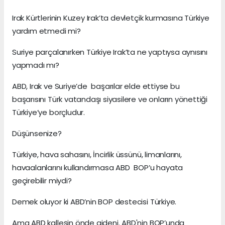
Irak Kürtlerinin Kuzey Irak’ta devletçik kurmasına Türkiye
yardım etmedi mi?
Suriye parçalanırken Türkiye Irak’ta ne yaptıysa aynısını
yapmadı mı?
ABD, Irak ve Suriye’de başarılar elde ettiyse bu
başarısını Türk vatandaşı siyasilere ve onların yönettiği
Türkiye’ye borçludur.
Düşünsenize?
Türkiye, hava sahasını, İncirlik üssünü, limanlarını,
havaalanlarını kullandırmasa ABD BOP’u hayata
geçirebilir miydi?
Demek oluyor ki ABD’nin BOP destecisi Türkiye.
Ama ABD kalleşin önde gideni. ABD'nin BOP’unda