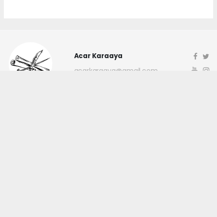
Acar Karaaya
acarkaraaya@gmail.com
Okuyucu Yorumları
(0)
Gönder
Yorum yazarak Topluluk Kuralları’nı kabul etmiş bulunuyor ve
canakkaleninsesi.com sitesine yaptığınız yorumunuzla ilgili doğrudan veya
dolaylı tüm sorumluluğu tek başınıza üstleniyorsunuz. Yazılan tüm
yorumlardan site yönetimi hiçbir şekilde sorumlu tutulamaz.