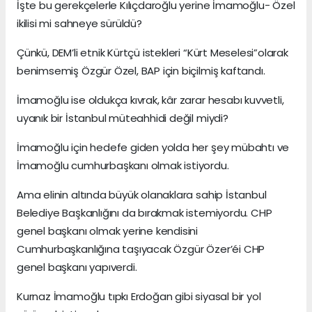
İşte bu gerekçelerle Kılıçdaroğlu yerine İmamoğlu- Özel
ikilisi mi sahneye sürüldü?
Çünkü, DEM’li etnik Kürtçü istekleri “Kürt Meselesi”olarak
benimsemiş Özgür Özel, BAP için biçilmiş kaftandı.
İmamoğlu ise oldukça kıvrak, kâr zarar hesabı kuvvetli,
uyanık bir İstanbul müteahhidi değil miydi?
İmamoğlu için hedefe giden yolda her şey mübahtı ve
İmamoğlu cumhurbaşkanı olmak istiyordu.
Ama elinin altında büyük olanaklara sahip İstanbul
Belediye Başkanlığını da bırakmak istemiyordu. CHP
genel başkanı olmak yerine kendisini
Cumhurbaşkanlığına taşıyacak Özgür Özer’éi CHP
genel başkanı yapıverdi.
Kurnaz İmamoğlu tıpkı Erdoğan gibi siyasal bir yol