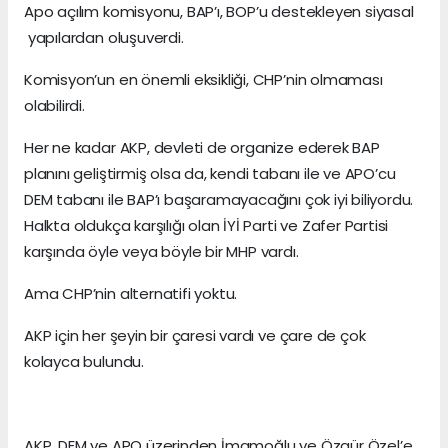
Apo açılım komisyonu, BAP’ı, BOP’u destekleyen siyasal
yapılardan oluşuverdi.
Komisyon’un en önemli eksikliği, CHP’nin olmaması
olabilirdi.
Her ne kadar AKP, devleti de organize ederek BAP
planını geliştirmiş olsa da, kendi tabanı ile ve APO’cu
DEM tabanı ile BAP’ı başaramayacağını çok iyi biliyordu.
Halkta oldukça karşılığı olan İYİ Parti ve Zafer Partisi
karşında öyle veya böyle bir MHP vardı.
Ama CHP’nin alternatifi yoktu.
AKP için her şeyin bir çaresi vardı ve çare de çok
kolayca bulundu.
AKP, DEM ve APO üzerinden İmamoğlu ve Özgür Özel’e