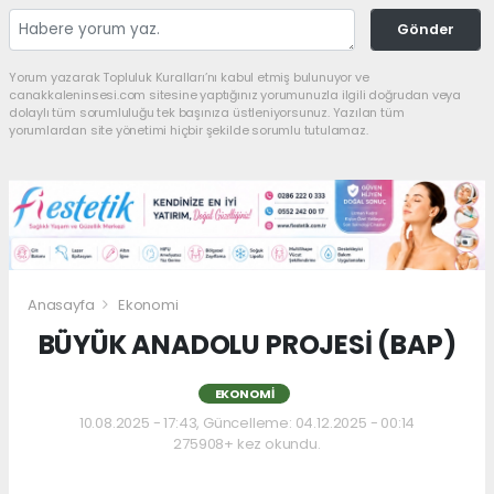
Gönder
Yorum yazarak Topluluk Kuralları’nı kabul etmiş bulunuyor ve
canakkaleninsesi.com sitesine yaptığınız yorumunuzla ilgili doğrudan veya
dolaylı tüm sorumluluğu tek başınıza üstleniyorsunuz. Yazılan tüm
yorumlardan site yönetimi hiçbir şekilde sorumlu tutulamaz.
Anasayfa
Ekonomi
BÜYÜK ANADOLU PROJESİ (BAP)
EKONOMI
10.08.2025 - 17:43, Güncelleme: 04.12.2025 - 00:14
275908+ kez okundu.