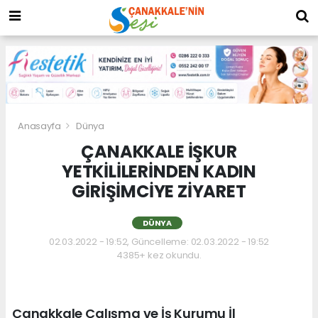
Anasayfa
Dünya
ÇANAKKALE İŞKUR
YETKİLİLERİNDEN KADIN
GİRİŞİMCİYE ZİYARET
DÜNYA
02.03.2022 - 19:52, Güncelleme: 02.03.2022 - 19:52
4385+ kez okundu.
Çanakkale Çalışma ve İş Kurumu İl