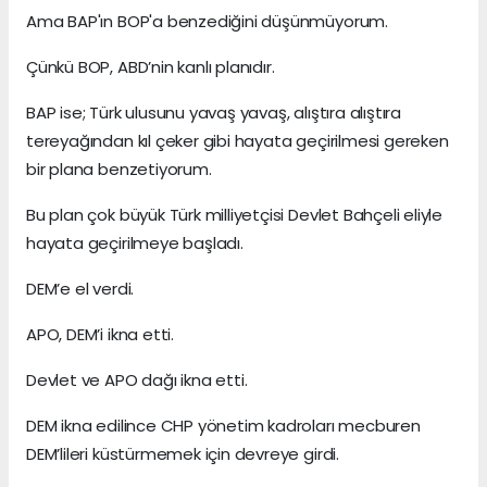
Ama BAP'ın BOP'a benzediğini düşünmüyorum.
Çünkü BOP, ABD’nin kanlı planıdır.
BAP ise; Türk ulusunu yavaş yavaş, alıştıra alıştıra
tereyağından kıl çeker gibi hayata geçirilmesi gereken
bir plana benzetiyorum.
Bu plan çok büyük Türk milliyetçisi Devlet Bahçeli eliyle
hayata geçirilmeye başladı.
DEM’e el verdi.
APO, DEM’i ikna etti.
Devlet ve APO dağı ikna etti.
DEM ikna edilince CHP yönetim kadroları mecburen
DEM’lileri küstürmemek için devreye girdi.