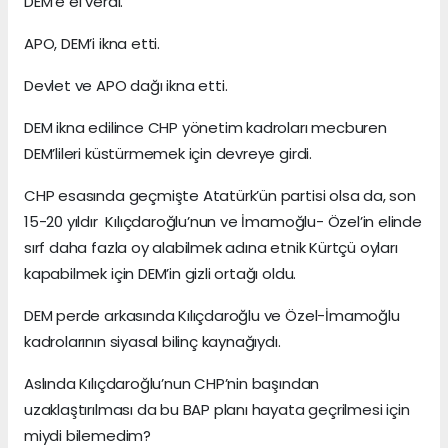
DEM’e el verdi.
APO, DEM’i ikna etti.
Devlet ve APO dağı ikna etti.
DEM ikna edilince CHP yönetim kadroları mecburen
DEM’lileri küstürmemek için devreye girdi.
CHP esasında geçmişte Atatürk’ün partisi olsa da, son
15-20 yıldır Kılıçdaroğlu’nun ve İmamoğlu- Özel’in elinde
sırf daha fazla oy alabilmek adına etnik Kürtçü oyları
kapabilmek için DEM’in gizli ortağı oldu.
DEM perde arkasında Kılıçdaroğlu ve Özel-İmamoğlu
kadrolarının siyasal bilinç kaynağıydı.
Aslında Kılıçdaroğlu’nun CHP’nin başından
uzaklaştırılması da bu BAP planı hayata geçrilmesi için
miydi bilemedim?