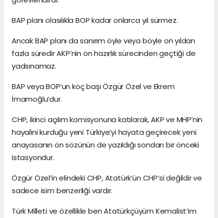
BAP planı olasılıkla BOP kadar onlarca yıl sürmez.
Ancak BAP planı da sanırım öyle veya böyle on yıldan
fazla süredir AKP’nin ön hazırlık sürecinden geçtiği de
yadsınamaz.
BAP veya BOP’un koç başı Özgür Özel ve Ekrem
İmamoğlu’dur.
CHP, ikinci açılım komisyonuna katılarak, AKP ve MHP’nin
hayalini kurduğu yeni Türkiye’yi hayata geçirecek yeni
anayasanın ön sözünün de yazıldığı sondan bir önceki
istasyondur.
Özgür Özel’in elindeki CHP, Atatürk’ün CHP’si değildir ve
sadece isim benzerliği vardır.
Türk Milleti ve özellikle ben Atatürkçüyüm Kemalist’im