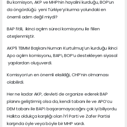
Bu komisyon, AKP ve MHP’nin hayalini kurduğu, BOP’un
da öngördüğü yeni Türkiye’yi kurma yolundaki en
önemli adım değil miydi?
BAP fitili, ikinci açılım süreci komisyonu ile fiilen
ateşlenmiştir.
AKP’li TBMM Başkanı Numan Kurtulmuş’un kurduğu ikinci
Apo açılım komisyonu, BAP’ı, BOP’u destekleyen siyasal
yapılardan oluşuverdi.
Komisyon’un en önemli eksikliği, CHP’nin olmaması
olabilirdi.
Her ne kadar AKP, devleti de organize ederek BAP
planını geliştirmiş olsa da, kendi tabanı ile ve APO’cu
DEM tabanı ile BAP’ı başaramayacağını çok iyi biliyordu.
Halkta oldukça karşılığı olan İYİ Parti ve Zafer Partisi
karşında öyle veya böyle bir MHP vardı.