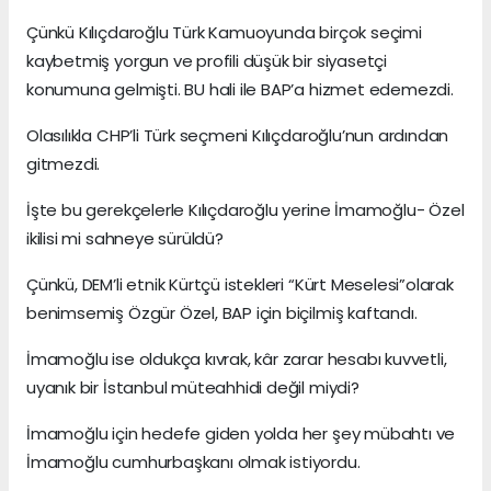
Çünkü Kılıçdaroğlu Türk Kamuoyunda birçok seçimi
kaybetmiş yorgun ve profili düşük bir siyasetçi
konumuna gelmişti. BU hali ile BAP’a hizmet edemezdi.
Olasılıkla CHP’li Türk seçmeni Kılıçdaroğlu’nun ardından
gitmezdi.
İşte bu gerekçelerle Kılıçdaroğlu yerine İmamoğlu- Özel
ikilisi mi sahneye sürüldü?
Çünkü, DEM’li etnik Kürtçü istekleri “Kürt Meselesi”olarak
benimsemiş Özgür Özel, BAP için biçilmiş kaftandı.
İmamoğlu ise oldukça kıvrak, kâr zarar hesabı kuvvetli,
uyanık bir İstanbul müteahhidi değil miydi?
İmamoğlu için hedefe giden yolda her şey mübahtı ve
İmamoğlu cumhurbaşkanı olmak istiyordu.