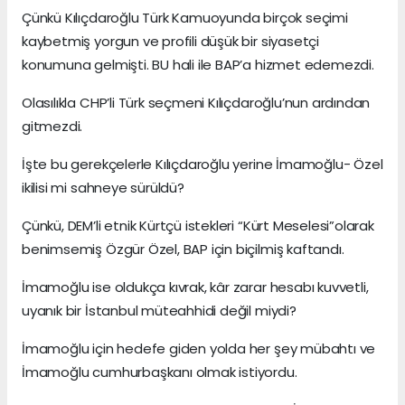
Çünkü Kılıçdaroğlu Türk Kamuoyunda birçok seçimi
kaybetmiş yorgun ve profili düşük bir siyasetçi
konumuna gelmişti. BU hali ile BAP’a hizmet edemezdi.
Olasılıkla CHP’li Türk seçmeni Kılıçdaroğlu’nun ardından
gitmezdi.
İşte bu gerekçelerle Kılıçdaroğlu yerine İmamoğlu- Özel
ikilisi mi sahneye sürüldü?
Çünkü, DEM’li etnik Kürtçü istekleri “Kürt Meselesi”olarak
benimsemiş Özgür Özel, BAP için biçilmiş kaftandı.
İmamoğlu ise oldukça kıvrak, kâr zarar hesabı kuvvetli,
uyanık bir İstanbul müteahhidi değil miydi?
İmamoğlu için hedefe giden yolda her şey mübahtı ve
İmamoğlu cumhurbaşkanı olmak istiyordu.