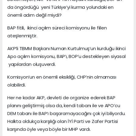
da öngördüğü yeni Türkiye’yi kurma yolundaki en
önemli adım değil miydi?
BAP fitili, ikinci açılım süreci komisyonu ile fiilen
ateşlenmiştir.
AKP’li TBMM Başkanı Numan Kurtulmuş’un kurduğu ikinci
Apo açılım komisyonu, BAP’ı, BOP’u destekleyen siyasal
yapılardan oluşuverdi.
Komisyon’un en önemli eksikliği, CHP’nin olmaması
olabilirdi.
Her ne kadar AKP, devleti de organize ederek BAP
planını geliştirmiş olsa da, kendi tabanı ile ve APO’cu
DEM tabanı ile BAP’ı başaramayacağını çok iyi biliyordu.
Halkta oldukça karşılığı olan İYİ Parti ve Zafer Partisi
karşında öyle veya böyle bir MHP vardı.