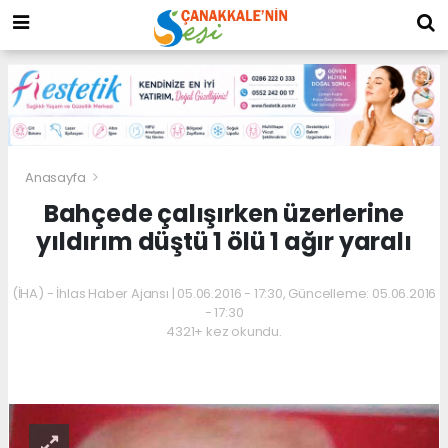
Anasayfa
Bahçede çalışırken üzerlerine
yıldırım düştü 1 ölü 1 ağır yaralı
(İHA) - İhlas Haber Ajansı | 05.06.2016 - 17:30, Güncelleme: 05.06.2016
- 17:30
4321+ kez okundu.