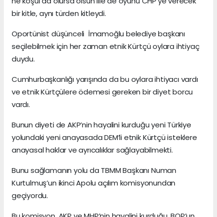
ne koşul da olursa olsun ille de oyunu CHP’ye verecek
bir kitle, aynı türden kitleydi.
Oportünist düşünceli İmamoğlu belediye başkanı
seçilebilmek için her zaman etnik Kürtçü oylara ihtiyaç
duydu.
Cumhurbaşkanlığı yarışında da bu oylara ihtiyacı vardı
ve etnik Kürtçülere ödemesi gereken bir diyet borcu
vardı.
Bunun diyeti de AKP’nin hayalini kurduğu yeni Türkiye
yolundaki yeni anayasada DEM’li etnik Kürtçü isteklere
anayasal haklar ve ayrıcalıklar sağlayabilmekti.
Bunu sağlamanın yolu da TBMM Başkanı Numan
Kurtulmuş’un ikinci Apolu açılım komisyonundan
geçiyordu.
Bu komisyon, AKP ve MHP’nin hayalini kurduğu, BOP’un