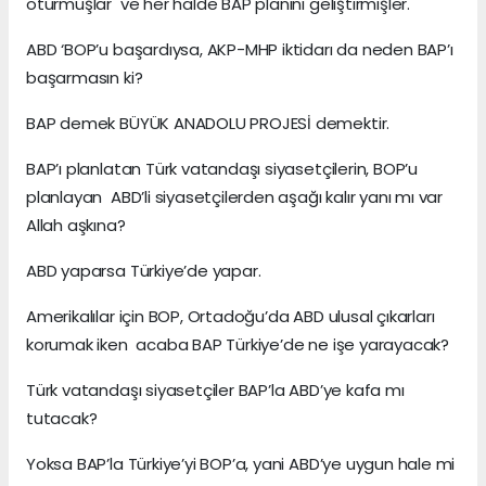
oturmuşlar ve her halde BAP planını geliştirmişler.
ABD ‘BOP’u başardıysa, AKP-MHP iktidarı da neden BAP’ı
başarmasın ki?
BAP demek BÜYÜK ANADOLU PROJESİ demektir.
BAP’ı planlatan Türk vatandaşı siyasetçilerin, BOP’u
planlayan ABD’li siyasetçilerden aşağı kalır yanı mı var
Allah aşkına?
ABD yaparsa Türkiye’de yapar.
Amerikalılar için BOP, Ortadoğu’da ABD ulusal çıkarları
korumak iken acaba BAP Türkiye’de ne işe yarayacak?
Türk vatandaşı siyasetçiler BAP’la ABD’ye kafa mı
tutacak?
Yoksa BAP’la Türkiye’yi BOP’a, yani ABD’ye uygun hale mi