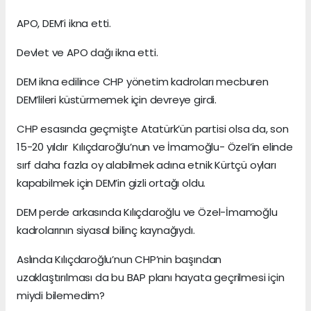
APO, DEM’i ikna etti.
Devlet ve APO dağı ikna etti.
DEM ikna edilince CHP yönetim kadroları mecburen
DEM’lileri küstürmemek için devreye girdi.
CHP esasında geçmişte Atatürk’ün partisi olsa da, son
15-20 yıldır Kılıçdaroğlu’nun ve İmamoğlu- Özel’in elinde
sırf daha fazla oy alabilmek adına etnik Kürtçü oyları
kapabilmek için DEM’in gizli ortağı oldu.
DEM perde arkasında Kılıçdaroğlu ve Özel-İmamoğlu
kadrolarının siyasal bilinç kaynağıydı.
Aslında Kılıçdaroğlu’nun CHP’nin başından
uzaklaştırılması da bu BAP planı hayata geçrilmesi için
miydi bilemedim?