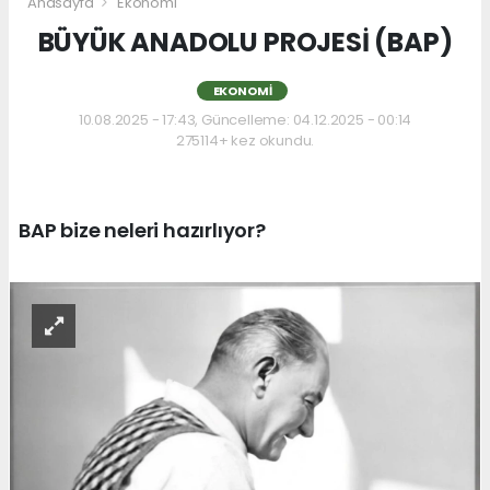
Anasayfa
Ekonomi
BÜYÜK ANADOLU PROJESİ (BAP)
EKONOMI
10.08.2025 - 17:43, Güncelleme: 04.12.2025 - 00:14
275114+ kez okundu.
BAP bize neleri hazırlıyor?