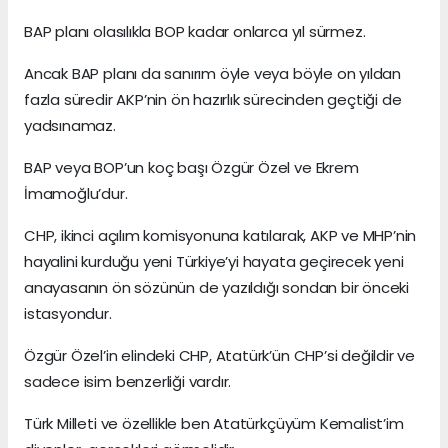
BAP planı olasılıkla BOP kadar onlarca yıl sürmez.
Ancak BAP planı da sanırım öyle veya böyle on yıldan
fazla süredir AKP’nin ön hazırlık sürecinden geçtiği de
yadsınamaz.
BAP veya BOP’un koç başı Özgür Özel ve Ekrem
İmamoğlu’dur.
CHP, ikinci açılım komisyonuna katılarak, AKP ve MHP’nin
hayalini kurduğu yeni Türkiye’yi hayata geçirecek yeni
anayasanın ön sözünün de yazıldığı sondan bir önceki
istasyondur.
Özgür Özel’in elindeki CHP, Atatürk’ün CHP’si değildir ve
sadece isim benzerliği vardır.
Türk Milleti ve özellikle ben Atatürkçüyüm Kemalist’im