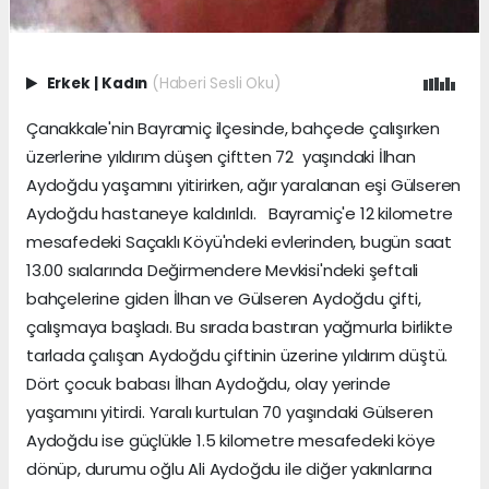
Erkek
|
Kadın
(Haberi Sesli Oku)
Çanakkale'nin Bayramiç ilçesinde, bahçede çalışırken
üzerlerine yıldırım düşen çiftten 72 yaşındaki İlhan
Aydoğdu yaşamını yitirirken, ağır yaralanan eşi Gülseren
Aydoğdu hastaneye kaldırıldı. Bayramiç'e 12 kilometre
mesafedeki Saçaklı Köyü'ndeki evlerinden, bugün saat
13.00 sıalarında Değirmendere Mevkisi'ndeki şeftali
bahçelerine giden İlhan ve Gülseren Aydoğdu çifti,
çalışmaya başladı. Bu sırada bastıran yağmurla birlikte
tarlada çalışan Aydoğdu çiftinin üzerine yıldırım düştü.
Dört çocuk babası İlhan Aydoğdu, olay yerinde
yaşamını yitirdi. Yaralı kurtulan 70 yaşındaki Gülseren
Aydoğdu ise güçlükle 1.5 kilometre mesafedeki köye
dönüp, durumu oğlu Ali Aydoğdu ile diğer yakınlarına