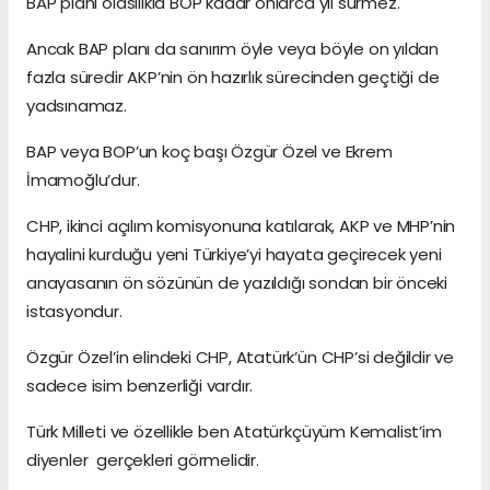
BAP planı olasılıkla BOP kadar onlarca yıl sürmez.
Ancak BAP planı da sanırım öyle veya böyle on yıldan
fazla süredir AKP’nin ön hazırlık sürecinden geçtiği de
yadsınamaz.
BAP veya BOP’un koç başı Özgür Özel ve Ekrem
İmamoğlu’dur.
CHP, ikinci açılım komisyonuna katılarak, AKP ve MHP’nin
hayalini kurduğu yeni Türkiye’yi hayata geçirecek yeni
anayasanın ön sözünün de yazıldığı sondan bir önceki
istasyondur.
Özgür Özel’in elindeki CHP, Atatürk’ün CHP’si değildir ve
sadece isim benzerliği vardır.
Türk Milleti ve özellikle ben Atatürkçüyüm Kemalist’im
diyenler gerçekleri görmelidir.