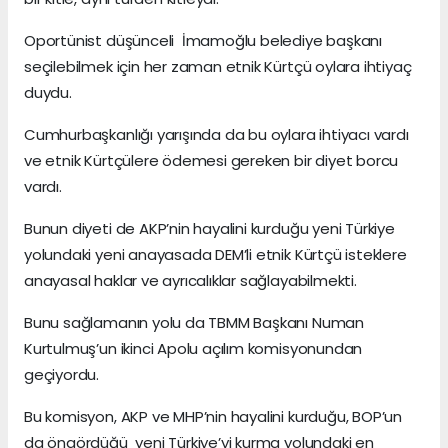
Oportünist düşünceli İmamoğlu belediye başkanı
seçilebilmek için her zaman etnik Kürtçü oylara ihtiyaç
duydu.
Cumhurbaşkanlığı yarışında da bu oylara ihtiyacı vardı
ve etnik Kürtçülere ödemesi gereken bir diyet borcu
vardı.
Bunun diyeti de AKP’nin hayalini kurduğu yeni Türkiye
yolundaki yeni anayasada DEM’li etnik Kürtçü isteklere
anayasal haklar ve ayrıcalıklar sağlayabilmekti.
Bunu sağlamanın yolu da TBMM Başkanı Numan
Kurtulmuş’un ikinci Apolu açılım komisyonundan
geçiyordu.
Bu komisyon, AKP ve MHP’nin hayalini kurduğu, BOP’un
da öngördüğü yeni Türkiye’yi kurma yolundaki en