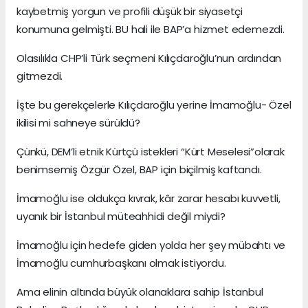
kaybetmiş yorgun ve profili düşük bir siyasetçi
konumuna gelmişti. BU hali ile BAP’a hizmet edemezdi.
Olasılıkla CHP’li Türk seçmeni Kılıçdaroğlu’nun ardından
gitmezdi.
İşte bu gerekçelerle Kılıçdaroğlu yerine İmamoğlu- Özel
ikilisi mi sahneye sürüldü?
Çünkü, DEM’li etnik Kürtçü istekleri “Kürt Meselesi”olarak
benimsemiş Özgür Özel, BAP için biçilmiş kaftandı.
İmamoğlu ise oldukça kıvrak, kâr zarar hesabı kuvvetli,
uyanık bir İstanbul müteahhidi değil miydi?
İmamoğlu için hedefe giden yolda her şey mübahtı ve
İmamoğlu cumhurbaşkanı olmak istiyordu.
Ama elinin altında büyük olanaklara sahip İstanbul