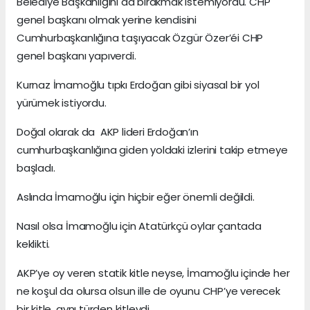
Belediye Başkanlığını da bırakmak istemiyordu. CHP
genel başkanı olmak yerine kendisini
Cumhurbaşkanlığına taşıyacak Özgür Özer’éi CHP
genel başkanı yapıverdi.
Kurnaz İmamoğlu tıpkı Erdoğan gibi siyasal bir yol
yürümek istiyordu.
Doğal olarak da AKP lideri Erdoğan’ın
cumhurbaşkanlığına giden yoldaki izlerini takip etmeye
başladı.
Aslında İmamoğlu için hiçbir eğer önemli değildi.
Nasıl olsa İmamoğlu için Atatürkçü oylar çantada
keklikti.
AKP’ye oy veren statik kitle neyse, İmamoğlu içinde her
ne koşul da olursa olsun ille de oyunu CHP’ye verecek
bir kitle, aynı türden kitleydi.