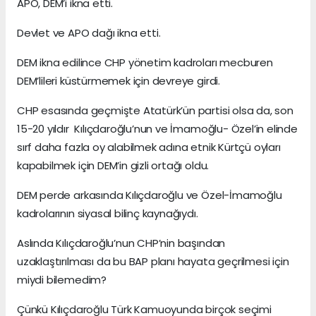
APO, DEM’i ikna etti.
Devlet ve APO dağı ikna etti.
DEM ikna edilince CHP yönetim kadroları mecburen
DEM’lileri küstürmemek için devreye girdi.
CHP esasında geçmişte Atatürk’ün partisi olsa da, son
15-20 yıldır Kılıçdaroğlu’nun ve İmamoğlu- Özel’in elinde
sırf daha fazla oy alabilmek adına etnik Kürtçü oyları
kapabilmek için DEM’in gizli ortağı oldu.
DEM perde arkasında Kılıçdaroğlu ve Özel-İmamoğlu
kadrolarının siyasal bilinç kaynağıydı.
Aslında Kılıçdaroğlu’nun CHP’nin başından
uzaklaştırılması da bu BAP planı hayata geçrilmesi için
miydi bilemedim?
Çünkü Kılıçdaroğlu Türk Kamuoyunda birçok seçimi