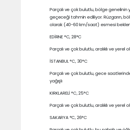
Parçalı ve çok bulutlu, bölge genelini
geçeceği tahmin ediliyor. Rüzgarın, b
olarak (40-60 km/saat) esmesi beklen
EDİRNE °C, 28°C
Parçalı ve çok bulutlu, aralıklı ve yer
İSTANBUL °C, 30°C
Parçalı ve çok bulutlu, gece saatleri
yağışlı
KIRKLARELİ °C, 25°C
Parçalı ve çok bulutlu, aralıklı ve yer
SAKARYA °C, 26°C
Parçalı ve çok bulutlu, bu sabah ve öğ