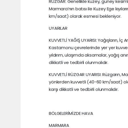
RÜZGAR: Genellikle kuzey, güney kesiml
Marmara’nın batısı ile Kuzey Ege kıyıl
km/saat) olarak esmesi bekleniyor.
UYARILAR
KUVVETLİ YAĞIŞ UYARISI: Yağışların, İç 
Kastamonu çevrelerinde yer yer kuvvetl
yıldırım, ulaşımda aksamalar, yağış anın
dikkatli ve tedbirli olunmalıdır.
KUVVETLİ RÜZGAR UYARISI: Rüzgarın, Mar
yönlerden kuvvetli (40-60 km/saat) o
karşı dikkatli ve tedbirli olunmalıdır.
BÖLGELERİMİZDE HAVA
MARMARA