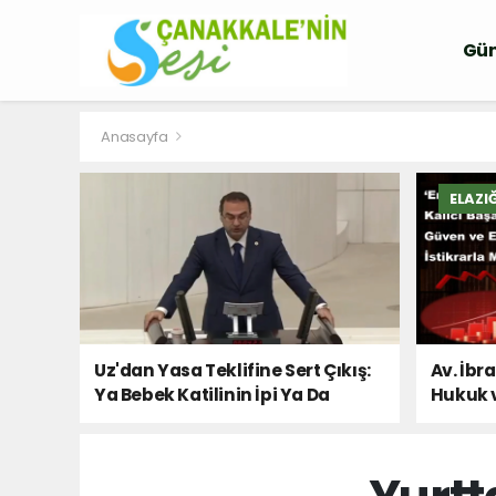
Gü
Anasayfa
ELAZI
Uz'dan Yasa Teklifine Sert Çıkış:
Av. İbr
Ya Bebek Katilinin İpi Ya Da
Hukuk 
Milletin Sesi!