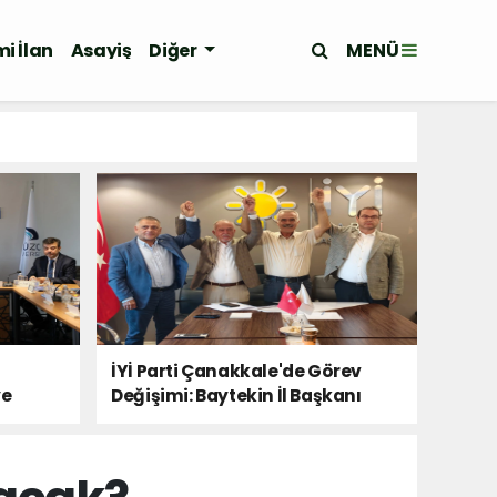
MENÜ
i İlan
Asayiş
Diğer
İYİ Parti Çanakkale'de Görev
ye
Değişimi: Baytekin İl Başkanı