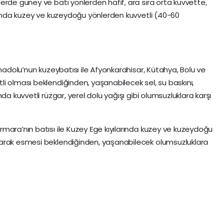
erde güney ve batı yönlerden hafif, ara sıra orta kuvvette,
arında kuzey ve kuzeydoğu yönlerden kuvvetli (40-60
Anadolu’nun kuzeybatısı ile Afyonkarahisar, Kütahya, Bolu ve
i olması beklendiğinden, yaşanabilecek sel, su baskını,
da kuvvetli rüzgar, yerel dolu yağışı gibi olumsuzluklara karşı
mara’nın batısı ile Kuzey Ege kıyılarında kuzey ve kuzeydoğu
larak esmesi beklendiğinden, yaşanabilecek olumsuzluklara