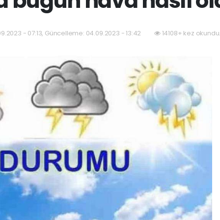
a bugün hava nasıl o
09.2023 - 07:13, Güncelleme: 04.09.2023 - 13:42
14108+ kez okundu