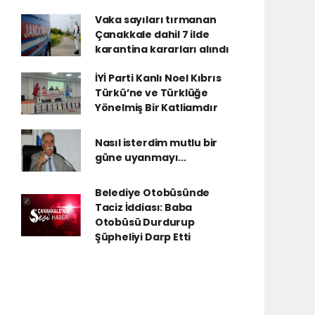
Vaka sayıları tırmanan
Çanakkale dahil 7 ilde
karantina kararları alındı
İYİ Parti Kanlı Noel Kıbrıs
Türkü’ne ve Türklüğe
Yönelmiş Bir Katliamdır
Nasıl isterdim mutlu bir
güne uyanmayı...
Belediye Otobüsünde
Taciz İddiası: Baba
Otobüsü Durdurup
Şüpheliyi Darp Etti