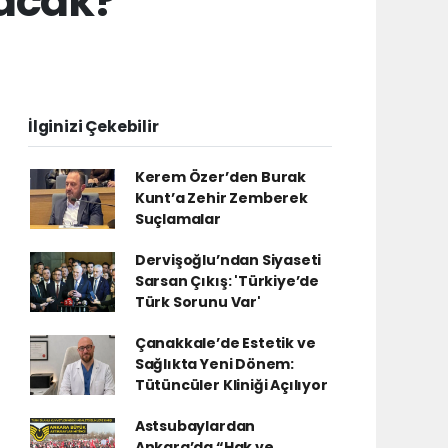
lacak?
.
İlginizi Çekebilir
Kerem Özer’den Burak
Kunt’a Zehir Zemberek
Suçlamalar
Dervişoğlu’ndan Siyaseti
Sarsan Çıkış: 'Türkiye’de
Türk Sorunu Var'
Çanakkale’de Estetik ve
Sağlıkta Yeni Dönem:
Tütüncüler Kliniği Açılıyor
Astsubaylardan
Ankara’da “Hak ve