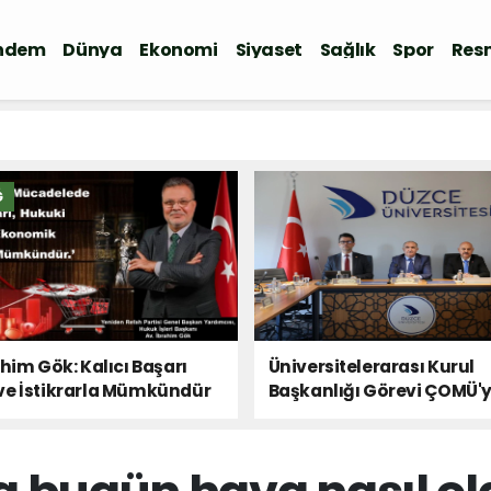
ndem
Dünya
Ekonomi
Siyaset
Sağlık
Spor
Resm
Ğ
ahim Gök: Kalıcı Başarı
Üniversitelerarası Kurul
ve İstikrarla Mümkündür
Başkanlığı Görevi ÇOMÜ'
Devredildi