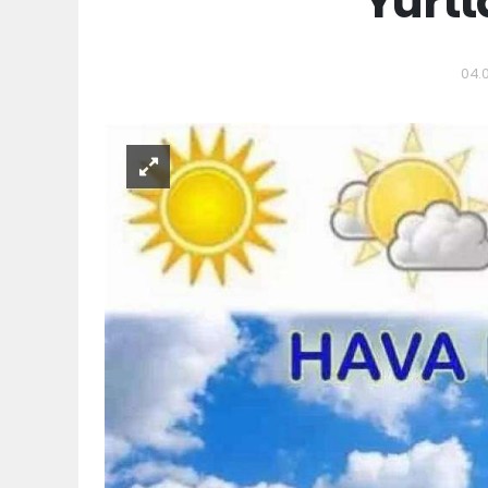
Yurtt
04.