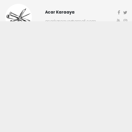
Acar Karaaya
acarkaraaya@gmail.com
Okuyucu Yorumları
(0)
Gönder
Yorum yazarak Topluluk Kuralları’nı kabul etmiş bulunuyor ve
canakkaleninsesi.com sitesine yaptığınız yorumunuzla ilgili doğrudan veya
dolaylı tüm sorumluluğu tek başınıza üstleniyorsunuz. Yazılan tüm
yorumlardan site yönetimi hiçbir şekilde sorumlu tutulamaz.
haber paketi
haber scripti
haber yazılımı