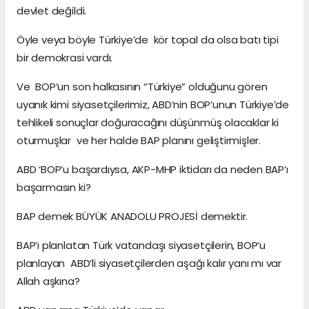
devlet değildi.
Öyle veya böyle Türkiye’de kör topal da olsa batı tipi
bir demokrasi vardı.
Ve BOP’un son halkasının “Türkiye” olduğunu gören
uyanık kimi siyasetçilerimiz, ABD’nin BOP’unun Türkiye’de
tehlikeli sonuçlar doğuracağını düşünmüş olacaklar ki
oturmuşlar ve her halde BAP planını geliştirmişler.
ABD ‘BOP’u başardıysa, AKP-MHP iktidarı da neden BAP’ı
başarmasın ki?
BAP demek BÜYÜK ANADOLU PROJESİ demektir.
BAP’ı planlatan Türk vatandaşı siyasetçilerin, BOP’u
planlayan ABD’li siyasetçilerden aşağı kalır yanı mı var
Allah aşkına?