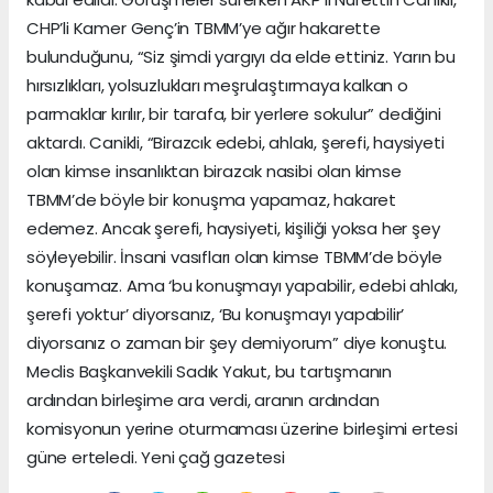
CHP’li Kamer Genç’in TBMM’ye ağır hakarette
bulunduğunu, “Siz şimdi yargıyı da elde ettiniz. Yarın bu
hırsızlıkları, yolsuzlukları meşrulaştırmaya kalkan o
parmaklar kırılır, bir tarafa, bir yerlere sokulur” dediğini
aktardı. Canikli, “Birazcık edebi, ahlakı, şerefi, haysiyeti
olan kimse insanlıktan birazcık nasibi olan kimse
TBMM’de böyle bir konuşma yapamaz, hakaret
edemez. Ancak şerefi, haysiyeti, kişiliği yoksa her şey
söyleyebilir. İnsani vasıfları olan kimse TBMM’de böyle
konuşamaz. Ama ‘bu konuşmayı yapabilir, edebi ahlakı,
şerefi yoktur’ diyorsanız, ‘Bu konuşmayı yapabilir’
diyorsanız o zaman bir şey demiyorum” diye konuştu.
Meclis Başkanvekili Sadık Yakut, bu tartışmanın
ardından birleşime ara verdi, aranın ardından
komisyonun yerine oturmaması üzerine birleşimi ertesi
güne erteledi. Yeni çağ gazetesi