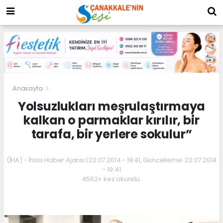
Anasayfa
Yolsuzlukları meşrulaştırmaya
kalkan o parmaklar kırılır, bir
tarafa, bir yerlere sokulur”
(İHA) - İhlas Haber Ajansı | 22.07.2014 - 19:41, Güncelleme: 22.07.2014
- 19:41
4562+ kez okundu.