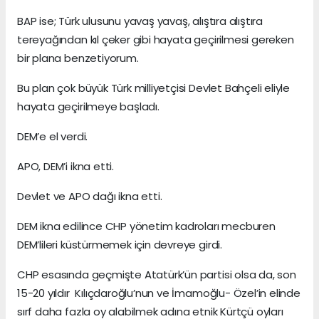
BAP ise; Türk ulusunu yavaş yavaş, alıştıra alıştıra
tereyağından kıl çeker gibi hayata geçirilmesi gereken
bir plana benzetiyorum.
Bu plan çok büyük Türk milliyetçisi Devlet Bahçeli eliyle
hayata geçirilmeye başladı.
DEM’e el verdi.
APO, DEM’i ikna etti.
Devlet ve APO dağı ikna etti.
DEM ikna edilince CHP yönetim kadroları mecburen
DEM’lileri küstürmemek için devreye girdi.
CHP esasında geçmişte Atatürk’ün partisi olsa da, son
15-20 yıldır Kılıçdaroğlu’nun ve İmamoğlu- Özel’in elinde
sırf daha fazla oy alabilmek adına etnik Kürtçü oyları