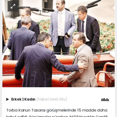
Erkek
|
Kadın
(Haberi Sesli Oku)
Torba Kanun Tasarısı görüşmelerinde 15 madde daha
kabul edildi. Görüşmeler sürerken AKP’li Nurettin Canikli,