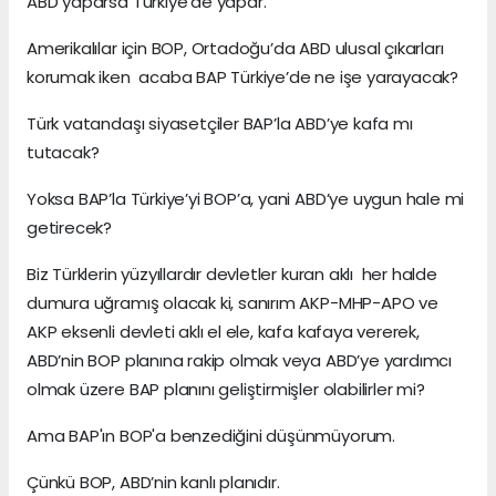
ABD yaparsa Türkiye’de yapar.
Amerikalılar için BOP, Ortadoğu’da ABD ulusal çıkarları
korumak iken acaba BAP Türkiye’de ne işe yarayacak?
Türk vatandaşı siyasetçiler BAP’la ABD’ye kafa mı
tutacak?
Yoksa BAP’la Türkiye’yi BOP’a, yani ABD’ye uygun hale mi
getirecek?
Biz Türklerin yüzyıllardır devletler kuran aklı her halde
dumura uğramış olacak ki, sanırım AKP-MHP-APO ve
AKP eksenli devleti aklı el ele, kafa kafaya vererek,
ABD’nin BOP planına rakip olmak veya ABD’ye yardımcı
olmak üzere BAP planını geliştirmişler olabilirler mi?
Ama BAP'ın BOP'a benzediğini düşünmüyorum.
Çünkü BOP, ABD’nin kanlı planıdır.