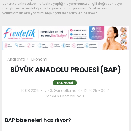
canakkaleninsesi.com sitesine yaptığınız yorumunuzla ilgili doğrudan veya
dolaylı tüm sorumluluğu tek başınıza üstleniyorsunuz. Yazılan tüm
yorumlardan site yönetimi hiçbir şekilde sorumlu tutulamaz.
Anasayfa
Ekonomi
BÜYÜK ANADOLU PROJESİ (BAP)
EKONOMI
10.08.2025 - 17:43, Güncelleme: 04.12.2025 - 00:14
276146+ kez okundu.
BAP bize neleri hazırlıyor?