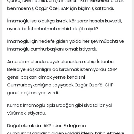
Çünkü, DEM’li etnik Kürtçü istekleri “Kürt Meselesi”olarak
benimsemiş Özgür Özel, BAP için biçilmiş kaftandı.
İmamoğlu ise oldukça kıvrak, kâr zarar hesabı kuvvetli,
uyanık bir İstanbul müteahhidi değil miydi?
İmamoğlu için hedefe giden yolda her şey mübahtı ve
İmamoğlu cumhurbaşkanı olmak istiyordu.
Ama elinin altında büyük olanaklara sahip İstanbul
Belediye Başkanlığını da bırakmak istemiyordu. CHP
genel başkanı olmak yerine kendisini
Cumhurbaşkanlığına taşıyacak Özgür Özer’éi CHP
genel başkanı yapıverdi.
Kurnaz İmamoğlu tıpkı Erdoğan gibi siyasal bir yol
yürümek istiyordu.
Doğal olarak da AKP lideri Erdoğan’ın
cumhurbaşkanlığına giden yoldaki izlerini takip etmeye