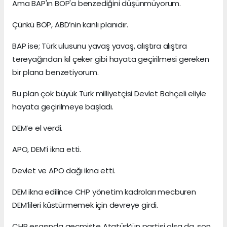
Ama BAP'ın BOP'a benzediğini düşünmüyorum.
Çünkü BOP, ABD’nin kanlı planıdır.
BAP ise; Türk ulusunu yavaş yavaş, alıştıra alıştıra
tereyağından kıl çeker gibi hayata geçirilmesi gereken
bir plana benzetiyorum.
Bu plan çok büyük Türk milliyetçisi Devlet Bahçeli eliyle
hayata geçirilmeye başladı.
DEM’e el verdi.
APO, DEM’i ikna etti.
Devlet ve APO dağı ikna etti.
DEM ikna edilince CHP yönetim kadroları mecburen
DEM’lileri küstürmemek için devreye girdi.
CHP esasında geçmişte Atatürk’ün partisi olsa da, son