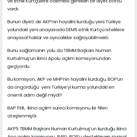
ve etnik Kürtçülere ödemesi gereken bir diyet borcu
vardı.
Bunun diyeti de AKP’nin hayalini kurduğu yeni Türkiye
yolundaki yeni anayasada DEM’li etnik Kürtçü isteklere
anayasal haklar ve ayrıcalıklar sağlayabilmekti.
Bunu sağlamanın yolu da TBMM Başkanı Numan
Kurtulmuş’un ikinci Apolu açılım komisyonundan
geçiyordu.
Bu komisyon, AKP ve MHP’nin hayalini kurduğu, BOP’un
da öngördüğü yeni Türkiye’yi kurma yolundaki en
önemli adım değil miydi?
BAP fitili, ikinci açılım süreci komisyonu ile fiilen
ateşlenmiştir.
AKP’li TBMM Başkanı Numan Kurtulmuş’un kurduğu ikinci
Apo açılım komisyonu, BAP’ı, BOP’u destekleyen siyasal