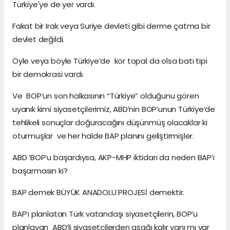
Türkiye'ye de yer vardı.
Fakat bir Irak veya Suriye devleti gibi derme çatma bir
devlet değildi.
Öyle veya böyle Türkiye’de kör topal da olsa batı tipi
bir demokrasi vardı.
Ve BOP’un son halkasının “Türkiye” olduğunu gören
uyanık kimi siyasetçilerimiz, ABD’nin BOP’unun Türkiye’de
tehlikeli sonuçlar doğuracağını düşünmüş olacaklar ki
oturmuşlar ve her halde BAP planını geliştirmişler.
ABD ‘BOP’u başardıysa, AKP-MHP iktidarı da neden BAP’ı
başarmasın ki?
BAP demek BÜYÜK ANADOLU PROJESİ demektir.
BAP’ı planlatan Türk vatandaşı siyasetçilerin, BOP’u
planlayan ABD’li siyasetçilerden aşağı kalır yanı mı var