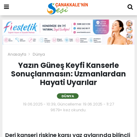
Anasayfa
Dünya
Yazın Güneş Keyfi Kanserle
Sonuçlanmasın: Uzmanlardan
Hayati Uyarılar
DÜNYA
19.06.2025 - 10:39, Güncelleme: 19.06.2025 - 11:27
9679+ kez okundu.
Deri kanseri riskine karşı yaz aylarında bilinçli