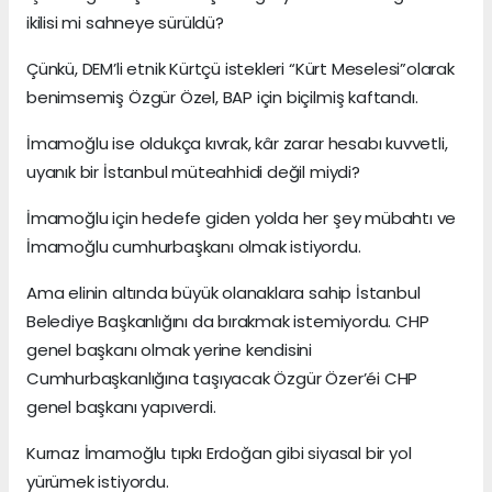
ikilisi mi sahneye sürüldü?
Çünkü, DEM’li etnik Kürtçü istekleri “Kürt Meselesi”olarak
benimsemiş Özgür Özel, BAP için biçilmiş kaftandı.
İmamoğlu ise oldukça kıvrak, kâr zarar hesabı kuvvetli,
uyanık bir İstanbul müteahhidi değil miydi?
İmamoğlu için hedefe giden yolda her şey mübahtı ve
İmamoğlu cumhurbaşkanı olmak istiyordu.
Ama elinin altında büyük olanaklara sahip İstanbul
Belediye Başkanlığını da bırakmak istemiyordu. CHP
genel başkanı olmak yerine kendisini
Cumhurbaşkanlığına taşıyacak Özgür Özer’éi CHP
genel başkanı yapıverdi.
Kurnaz İmamoğlu tıpkı Erdoğan gibi siyasal bir yol
yürümek istiyordu.