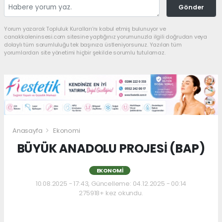
Gönder
Yorum yazarak Topluluk Kuralları’nı kabul etmiş bulunuyor ve
canakkaleninsesi.com sitesine yaptığınız yorumunuzla ilgili doğrudan veya
dolaylı tüm sorumluluğu tek başınıza üstleniyorsunuz. Yazılan tüm
yorumlardan site yönetimi hiçbir şekilde sorumlu tutulamaz.
Anasayfa
Ekonomi
BÜYÜK ANADOLU PROJESİ (BAP)
EKONOMI
10.08.2025 - 17:43, Güncelleme: 04.12.2025 - 00:14
275918+ kez okundu.