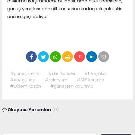
etkilerine karşı alınacak bu basit ama etkili tedbirlerle,
güneş yanıklarından cilt kanserine kadar pek çok riskin
önüne geçilebiliyor.
#güneş kremi
#deri kanseri
#UV ışınları
#yaz güneşi
#solaryum
#SPF koruma
#Didem Kazan
#güneşten korunma
Okuyucu Yorumları
(0)