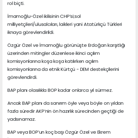
rol biçti.
İmamoğlu-Özel ikilisinin CHP’si;sol
milliyetçileri/ulusalcıları, laikleri yani Atatürkçü Türkleri
iknaya görevlendirildi.
Özgür Özel ve İmamoğlu görünüşte Erdoğan karşıtlığı
üzerinden mitingler düzenlese ikinci açılım
komisyonlarına koşa koşa katılırken açılım
komisyonlarına da etnik Kürtçü - DEM destekçilerini
görevlendirdi.
BAP planı olasılıkla BOP kadar onlarca yıl sürmez.
Ancak BAP planı da sanırım öyle veya böyle on yıldan
fazla süredir AKP’nin ön hazırlık sürecinden geçtiği de
yadsınamaz.
BAP veya BOP’un koç başı Özgür Özel ve Ekrem