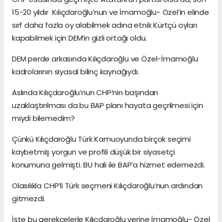
15-20 yıldır Kılıçdaroğlu’nun ve İmamoğlu- Özel’in elinde
sırf daha fazla oy alabilmek adına etnik Kürtçü oyları
kapabilmek için DEM’in gizli ortağı oldu.
DEM perde arkasında Kılıçdaroğlu ve Özel-İmamoğlu
kadrolarının siyasal bilinç kaynağıydı.
Aslında Kılıçdaroğlu’nun CHP’nin başından
uzaklaştırılması da bu BAP planı hayata geçrilmesi için
miydi bilemedim?
Çünkü Kılıçdaroğlu Türk Kamuoyunda birçok seçimi
kaybetmiş yorgun ve profili düşük bir siyasetçi
konumuna gelmişti. BU hali ile BAP’a hizmet edemezdi.
Olasılıkla CHP’li Türk seçmeni Kılıçdaroğlu’nun ardından
gitmezdi.
İşte bu gerekçelerle Kılıçdaroğlu yerine İmamoğlu- Özel