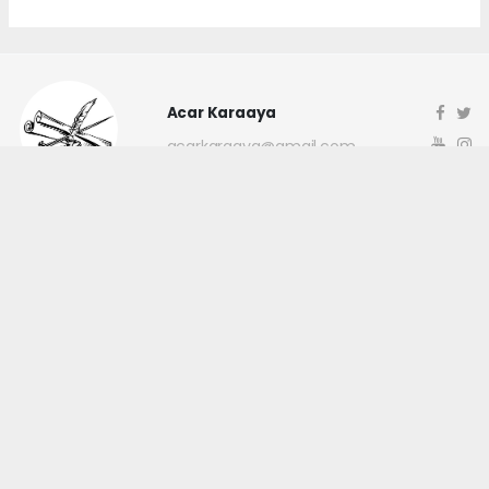
Acar Karaaya
acarkaraaya@gmail.com
Okuyucu Yorumları
(0)
Gönder
Yorum yazarak Topluluk Kuralları’nı kabul etmiş bulunuyor ve
canakkaleninsesi.com sitesine yaptığınız yorumunuzla ilgili doğrudan veya
dolaylı tüm sorumluluğu tek başınıza üstleniyorsunuz. Yazılan tüm
yorumlardan site yönetimi hiçbir şekilde sorumlu tutulamaz.