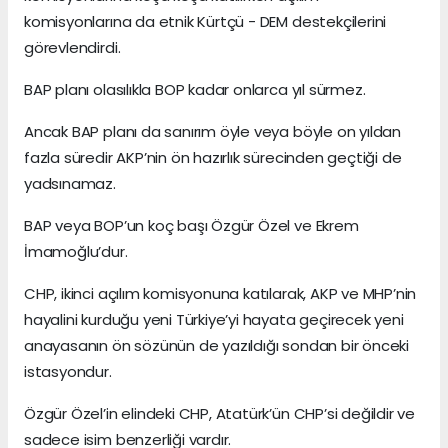
komisyonlarına da etnik Kürtçü - DEM destekçilerini
görevlendirdi.
BAP planı olasılıkla BOP kadar onlarca yıl sürmez.
Ancak BAP planı da sanırım öyle veya böyle on yıldan
fazla süredir AKP’nin ön hazırlık sürecinden geçtiği de
yadsınamaz.
BAP veya BOP’un koç başı Özgür Özel ve Ekrem
İmamoğlu’dur.
CHP, ikinci açılım komisyonuna katılarak, AKP ve MHP’nin
hayalini kurduğu yeni Türkiye’yi hayata geçirecek yeni
anayasanın ön sözünün de yazıldığı sondan bir önceki
istasyondur.
Özgür Özel’in elindeki CHP, Atatürk’ün CHP’si değildir ve
sadece isim benzerliği vardır.