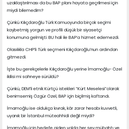
uzaklaştırılması da bu BAP planı hayata geçrilmesi için
miydi bilemedim?
Çünkü Kılıçdaroğlu Türk Kamuoyunda birçok seçimi
kaybetmiş yorgun ve profili düşük bir siyasetçi
konumuna gelmişti. BU hali ile BAP’a hizmet edemezdi.
Olasılıkla CHP’li Türk seçmeni Kılıçdaroğlu’nun ardından
gitmezdi.
İşte bu gerekçelerle Kılıçdaroğlu yerine İmamoğlu- Özel
ikilisi mi sahneye sürüldü?
Çünkü, DEM’li etnik Kürtçü istekleri “Kürt Meselesi”olarak
benimsemiş Özgür Özel, BAP için biçilmiş kaftandı.
İmamoğlu ise oldukça kıvrak, kâr zarar hesabı kuvvetli,
uyanık bir İstanbul müteahhidi değil miydi?
İmamoğlu için hedefe giden yolda her şey mübahtı ve