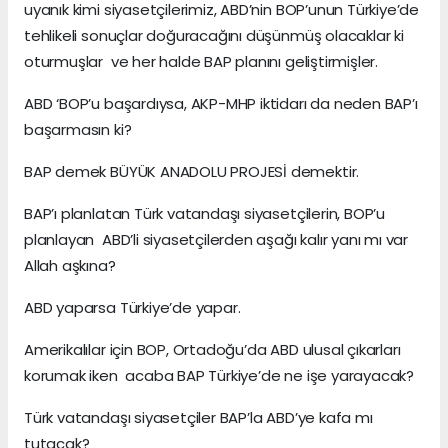
uyanık kimi siyasetçilerimiz, ABD’nin BOP’unun Türkiye’de
tehlikeli sonuçlar doğuracağını düşünmüş olacaklar ki
oturmuşlar ve her halde BAP planını geliştirmişler.
ABD ‘BOP’u başardıysa, AKP-MHP iktidarı da neden BAP’ı
başarmasın ki?
BAP demek BÜYÜK ANADOLU PROJESİ demektir.
BAP’ı planlatan Türk vatandaşı siyasetçilerin, BOP’u
planlayan ABD’li siyasetçilerden aşağı kalır yanı mı var
Allah aşkına?
ABD yaparsa Türkiye’de yapar.
Amerikalılar için BOP, Ortadoğu’da ABD ulusal çıkarları
korumak iken acaba BAP Türkiye’de ne işe yarayacak?
Türk vatandaşı siyasetçiler BAP’la ABD’ye kafa mı
tutacak?