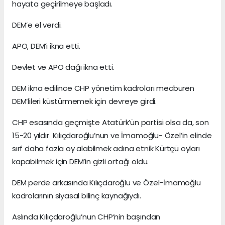
hayata geçirilmeye başladı.
DEM’e el verdi.
APO, DEM’i ikna etti.
Devlet ve APO dağı ikna etti.
DEM ikna edilince CHP yönetim kadroları mecburen
DEM’lileri küstürmemek için devreye girdi.
CHP esasında geçmişte Atatürk’ün partisi olsa da, son
15-20 yıldır Kılıçdaroğlu’nun ve İmamoğlu- Özel’in elinde
sırf daha fazla oy alabilmek adına etnik Kürtçü oyları
kapabilmek için DEM’in gizli ortağı oldu.
DEM perde arkasında Kılıçdaroğlu ve Özel-İmamoğlu
kadrolarının siyasal bilinç kaynağıydı.
Aslında Kılıçdaroğlu’nun CHP’nin başından