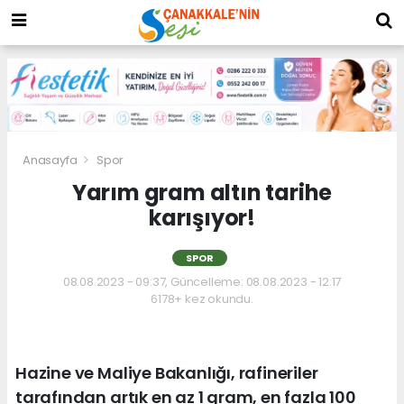
Anasayfa
Spor
Yarım gram altın tarihe
karışıyor!
SPOR
08.08.2023 - 09:37, Güncelleme: 08.08.2023 - 12:17
6178+ kez okundu.
Hazine ve Maliye Bakanlığı, rafineriler
tarafından artık en az 1 gram, en fazla 100