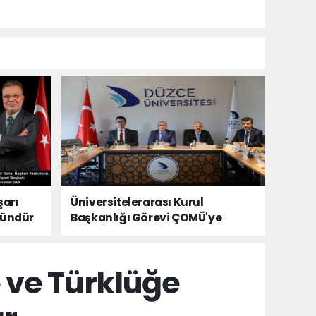
şarı
Üniversitelerarası Kurul
kündür
Başkanlığı Görevi ÇOMÜ'ye
Devredildi
e ve Türklüğe