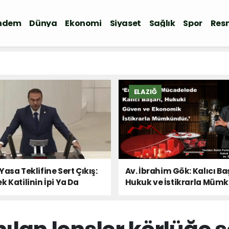
ndem
Dünya
Ekonomi
Siyaset
Sağlık
Spor
Resm
ELAZIĞ
Yasa Teklifine Sert Çıkış:
Av. İbrahim Gök: Kalıcı Ba
k Katilinin İpi Ya Da
Hukuk ve İstikrarla Müm
 Sesi!