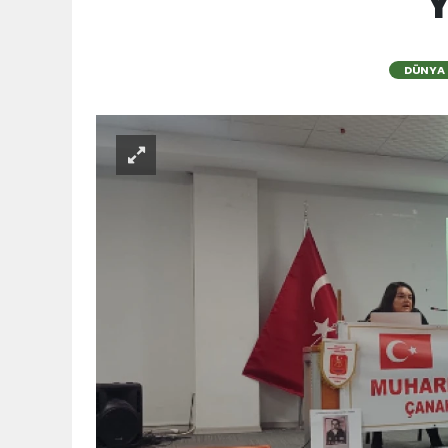
Y
DÜNYA