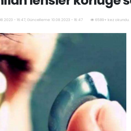
nılan lensler körlüğe s
08.2023 - 16:47, Güncelleme: 10.08.2023 - 16:47
6589+ kez okundu.