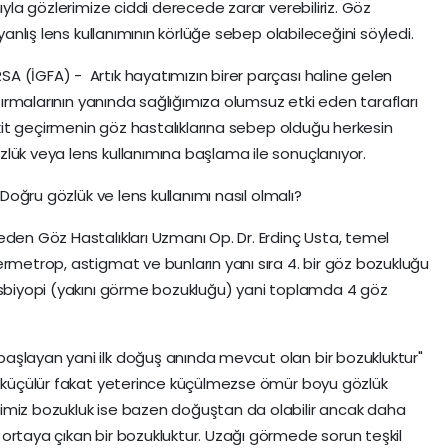
ıyla gözlerimize ciddi derecede zarar verebiliriz. Göz
 yanlış lens kullanımının körlüğe sebep olabileceğini söyledi.
 (İGFA) - Artık hayatımızın birer parçası haline gelen
ştırmalarının yanında sağlığımıza olumsuz etki eden tarafları
vakit geçirmenin göz hastalıklarına sebep olduğu herkesin
lük veya lens kullanımına başlama ile sonuçlanıyor.
 Doğru gözlük ve lens kullanımı nasıl olmalı?
eden Göz Hastalıkları Uzmanı Op. Dr. Erdinç Usta, temel
ermetrop, astigmat ve bunların yanı sıra 4. bir göz bozukluğu
resbiyopi (yakını görme bozukluğu) yani toplamda 4 göz
aşlayan yani ilk doğuş anında mevcut olan bir bozukluktur"
ar küçülür fakat yeterince küçülmezse ömür boyu gözlük
imiz bozukluk ise bazen doğuştan da olabilir ancak daha
ortaya çıkan bir bozukluktur. Uzağı görmede sorun teşkil