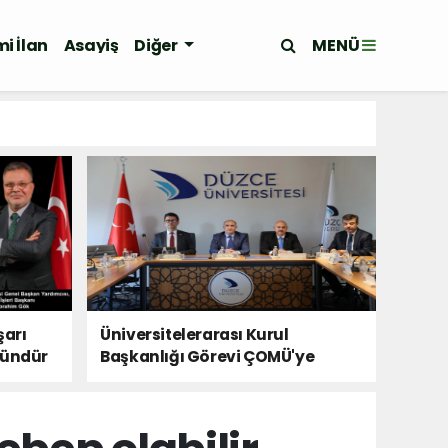
MENÜ
i İlan
Asayiş
Diğer
şarı
Üniversitelerarası Kurul
kündür
Başkanlığı Görevi ÇOMÜ'ye
Devredildi