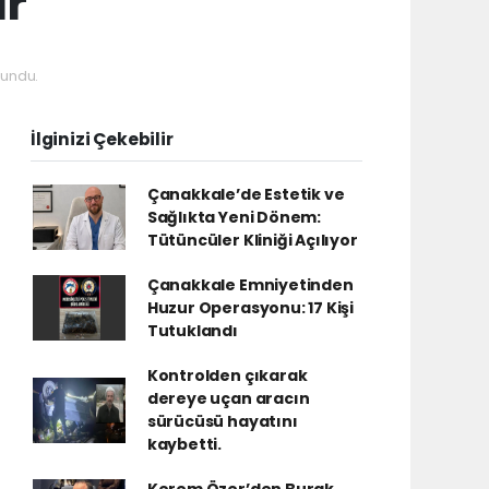
ır
undu.
İlginizi Çekebilir
Çanakkale’de Estetik ve
Sağlıkta Yeni Dönem:
Tütüncüler Kliniği Açılıyor
Çanakkale Emniyetinden
Huzur Operasyonu: 17 Kişi
Tutuklandı
Kontrolden çıkarak
dereye uçan aracın
sürücüsü hayatını
kaybetti.
Kerem Özer’den Burak