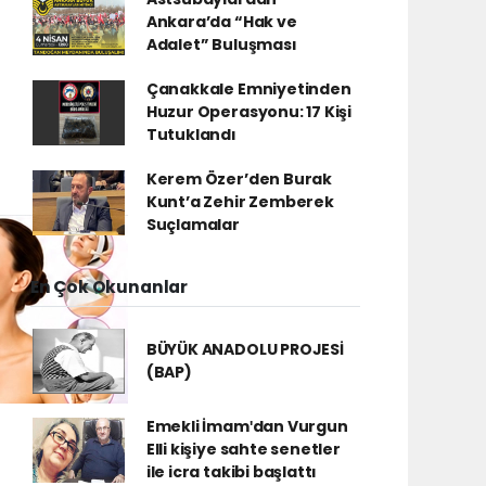
Ankara’da “Hak ve
Adalet” Buluşması
Çanakkale Emniyetinden
Huzur Operasyonu: 17 Kişi
Tutuklandı
Kerem Özer’den Burak
Kunt’a Zehir Zemberek
Suçlamalar
En Çok Okunanlar
BÜYÜK ANADOLU PROJESİ
(BAP)
Emekli İmamʹdan Vurgun
Elli kişiye sahte senetler
ile icra takibi başlattı