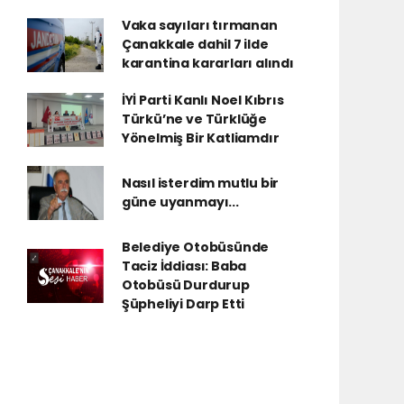
Vaka sayıları tırmanan
Çanakkale dahil 7 ilde
karantina kararları alındı
İYİ Parti Kanlı Noel Kıbrıs
Türkü’ne ve Türklüğe
Yönelmiş Bir Katliamdır
Nasıl isterdim mutlu bir
güne uyanmayı...
Belediye Otobüsünde
Taciz İddiası: Baba
Otobüsü Durdurup
Şüpheliyi Darp Etti