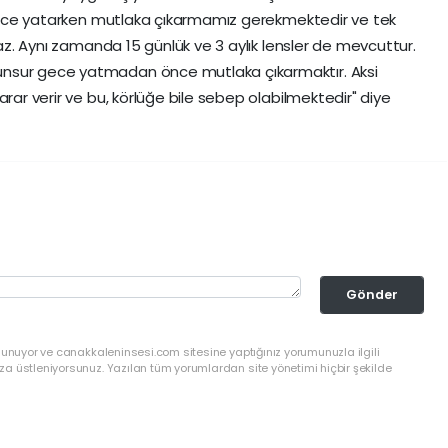
i gece yatarken mutlaka çıkarmamız gerekmektedir ve tek
amaz. Aynı zamanda 15 günlük ve 3 aylık lensler de mevcuttur.
unsur gece yatmadan önce mutlaka çıkarmaktır. Aksi
arar verir ve bu, körlüğe bile sebep olabilmektedir" diye
Gönder
lunuyor ve canakkaleninsesi.com sitesine yaptığınız yorumunuzla ilgili
a üstleniyorsunuz. Yazılan tüm yorumlardan site yönetimi hiçbir şekilde