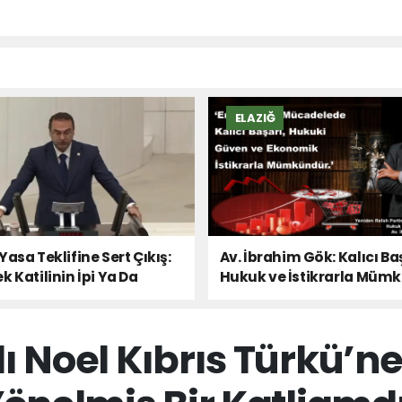
ELAZIĞ
Yasa Teklifine Sert Çıkış:
Av. İbrahim Gök: Kalıcı Ba
k Katilinin İpi Ya Da
Hukuk ve İstikrarla Müm
 Sesi!
nlı Noel Kıbrıs Türkü’n