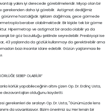
vantajı yakını iyi derecede görebilmeleridir. Miyop olan bir
 gerekenden daha iyi görebilir. Astigmat dediğimiz
bi görünme hastalığıdır. Işıkların dağılması, gece görmede
ermetropla beraber olabilmektedir. Bir kişide tek bir görme
tur. Hipermetrop ve astigmat bir arada olabilir ya da
arışık bir göz bozukluğu şeklinde seyredebilir. Presbiyopi ise
ar, 43 yaşlarında da gözlük kullanmayı da gerektirebilir ama
madan bazı insanlar idare edebilir. Gözün yaşlanması ile
u.
 KÖRLÜĞE SEBEP OLABİLİR”
la körlük yapabileceğinin altını çizen Op. Dr. Erdinç Usta,
ve dezavantajları olduğunu kaydetti.
mesi gerekenleri de sıralayn Op. Dr. Usta, "Günümüzde lens
anımı da yaygınlaşıyor. Bizim önerimiz şu: Her lensin bir