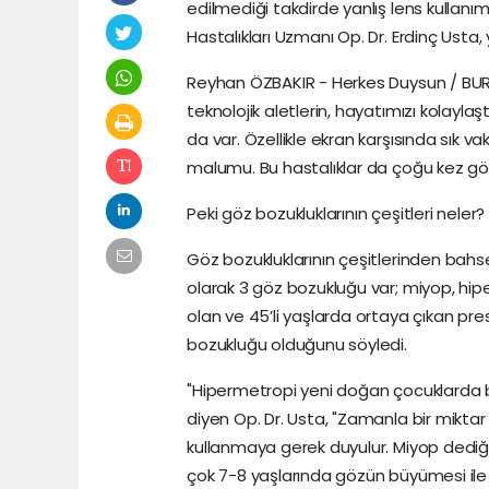
edilmediği takdirde yanlış lens kullanım
Hastalıkları Uzmanı Op. Dr. Erdinç Usta,
Reyhan ÖZBAKIR - Herkes Duysun / BURSA
teknolojik aletlerin, hayatımızı kolayla
da var. Özellikle ekran karşısında sık 
malumu. Bu hastalıklar da çoğu kez göz
Peki göz bozukluklarının çeşitleri neler?
Göz bozukluklarının çeşitlerinden bahs
olarak 3 göz bozukluğu var; miyop, hip
olan ve 45’li yaşlarda ortaya çıkan p
bozukluğu olduğunu söyledi.
"Hipermetropi yeni doğan çocuklarda b
diyen Op. Dr. Usta, "Zamanla bir mikt
kullanmaya gerek duyulur. Miyop dediğ
çok 7-8 yaşlarında gözün büyümesi ile 