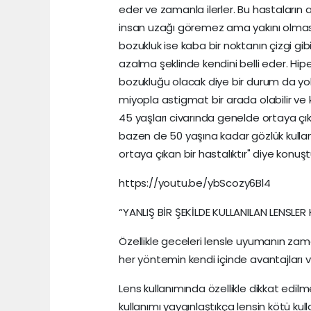
eder ve zamanla ilerler. Bu hastaların a
insan uzağı göremez ama yakını olması
bozukluk ise kaba bir noktanın çizgi gi
azalma şeklinde kendini belli eder. Hip
bozukluğu olacak diye bir durum da yok
miyopla astigmat bir arada olabilir ve k
45 yaşları civarında genelde ortaya çık
bazen de 50 yaşına kadar gözlük kullan
ortaya çıkan bir hastalıktır" diye konuşt
https://youtu.be/ybScozy6Bl4
“YANLIŞ BİR ŞEKİLDE KULLANILAN LENSLER
Özellikle geceleri lensle uyumanın zaman
her yöntemin kendi içinde avantajları 
Lens kullanımında özellikle dikkat edil
kullanımı yaygınlaştıkça lensin kötü kull