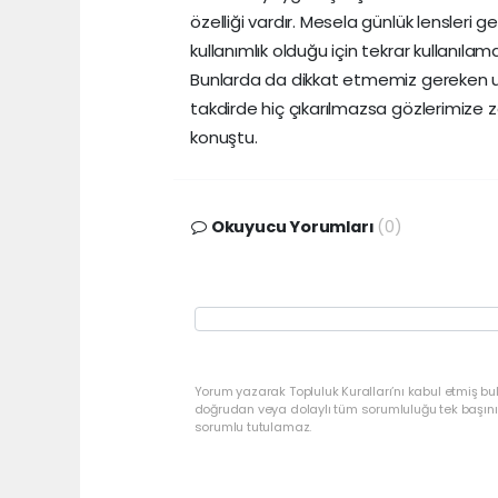
özelliği vardır. Mesela günlük lensler
kullanımlık olduğu için tekrar kullanıl
Bunlarda da dikkat etmemiz gereken 
takdirde hiç çıkarılmazsa gözlerimize z
konuştu.
Okuyucu Yorumları
(0)
Yorum yazarak Topluluk Kuralları’nı kabul etmiş bu
doğrudan veya dolaylı tüm sorumluluğu tek başınız
sorumlu tutulamaz.