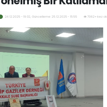
önelmiş Bir Katliamd
24.12.2025 - 19:02, Güncelleme: 25.12.2025 - 15:55
7062+ kez ok