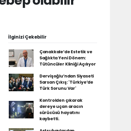
ebep olabilir
İlginizi Çekebilir
Çanakkale’de Estetik ve
Sağlıkta Yeni Dönem:
Tütüncüler Kliniği Açılıyor
Dervişoğlu’ndan Siyaseti
Sarsan Çıkış: 'Türkiye’de
Türk Sorunu Var'
Kontrolden çıkarak
dereye uçan aracın
sürücüsü hayatını
kaybetti.
Astsubaylardan