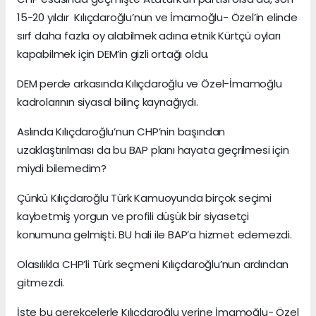
15-20 yıldır Kılıçdaroğlu’nun ve İmamoğlu- Özel’in elinde
sırf daha fazla oy alabilmek adına etnik Kürtçü oyları
kapabilmek için DEM’in gizli ortağı oldu.
DEM perde arkasında Kılıçdaroğlu ve Özel-İmamoğlu
kadrolarının siyasal bilinç kaynağıydı.
Aslında Kılıçdaroğlu’nun CHP’nin başından
uzaklaştırılması da bu BAP planı hayata geçrilmesi için
miydi bilemedim?
Çünkü Kılıçdaroğlu Türk Kamuoyunda birçok seçimi
kaybetmiş yorgun ve profili düşük bir siyasetçi
konumuna gelmişti. BU hali ile BAP’a hizmet edemezdi.
Olasılıkla CHP’li Türk seçmeni Kılıçdaroğlu’nun ardından
gitmezdi.
İşte bu gerekçelerle Kılıçdaroğlu yerine İmamoğlu- Özel