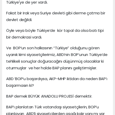
Türkiye'ye de yer vardı.
Fakat bir Irak veya Suriye devleti gibi derme çatma bir
devlet değildi.
Öyle veya böyle Türkiye’de kör topal da olsa batı tipi
bir demokrasi vardı.
Ve BOP’un son halkasının “Türkiye” olduğunu gören
uyanık kimi siyasetçilerimiz, ABD’nin BOP’unun Türkiye’de
tehlikeli sonuçlar doğuracağını düşünmüş olacaklar ki
oturmuşlar ve her halde BAP planını geliştirmişler.
ABD ‘BOP’u başardıysa, AKP-MHP iktidarı da neden BAP’ı
başarmasın ki?
BAP demek BÜYÜK ANADOLU PROJESİ demektir.
BAP’ı planlatan Türk vatandaşı siyasetçilerin, BOP’u
planlayan ABD’li siyasetçilerden aşağı kalır yanı mı var