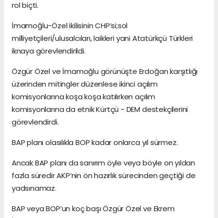
rol biçti.
İmamoğlu-Özel ikilisinin CHP’si;sol
milliyetçileri/ulusalcıları, laikleri yani Atatürkçü Türkleri
iknaya görevlendirildi.
Özgür Özel ve İmamoğlu görünüşte Erdoğan karşıtlığı
üzerinden mitingler düzenlese ikinci açılım
komisyonlarına koşa koşa katılırken açılım
komisyonlarına da etnik Kürtçü - DEM destekçilerini
görevlendirdi.
BAP planı olasılıkla BOP kadar onlarca yıl sürmez.
Ancak BAP planı da sanırım öyle veya böyle on yıldan
fazla süredir AKP’nin ön hazırlık sürecinden geçtiği de
yadsınamaz.
BAP veya BOP’un koç başı Özgür Özel ve Ekrem