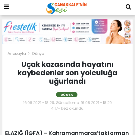
Anasayfa
Dünya
Uçak kazasında hayatını
kaybedenler son yolculuğa
uğurlandı
DÜNYA
16.08.2021 - 18:29, Güncelleme: 16.08.2021 - 18:29
4117+ kez okundu.
ELAZIĞ (İGFA) – Kahramanmaraş’taki orman