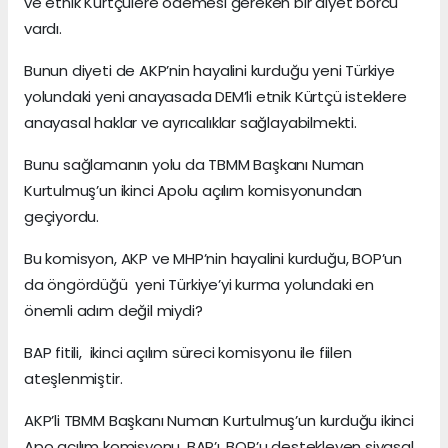
ve etnik Kürtçülere ödemesi gereken bir diyet borcu
vardı.
Bunun diyeti de AKP’nin hayalini kurduğu yeni Türkiye
yolundaki yeni anayasada DEM’li etnik Kürtçü isteklere
anayasal haklar ve ayrıcalıklar sağlayabilmekti.
Bunu sağlamanın yolu da TBMM Başkanı Numan
Kurtulmuş’un ikinci Apolu açılım komisyonundan
geçiyordu.
Bu komisyon, AKP ve MHP’nin hayalini kurduğu, BOP’un
da öngördüğü yeni Türkiye’yi kurma yolundaki en
önemli adım değil miydi?
BAP fitili, ikinci açılım süreci komisyonu ile fiilen
ateşlenmiştir.
AKP’li TBMM Başkanı Numan Kurtulmuş’un kurduğu ikinci
Apo açılım komisyonu, BAP’ı, BOP’u destekleyen siyasal