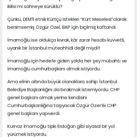
ikilisi mi sahneye sürüldü?
Çünkü, DEM’li etnik Kürtçü istekleri “Kürt Meselesi”olarak
benimsemiş Özgür Özel, BAP için biçilmiş kaftandı.
İmamoğlu ise oldukça kıvrak, kâr zarar hesabı kuvvetli,
uyanık bir İstanbul müteahhidi değil miydi?
İmamoğlu için hedefe giden yolda her şey mübahtı ve
İmamoğlu cumhurbaşkanı olmak istiyordu.
Ama elinin altında büyük olanaklara sahip İstanbul
Belediye Başkanlığını da bırakmak istemiyordu. CHP
genel başkanı olmak yerine kendisini
Cumhurbaşkanlığına taşıyacak Özgür Özer’éi CHP
genel başkanı yapıverdi.
Kurnaz İmamoğlu tıpkı Erdoğan gibi siyasal bir yol
yürümek istiyordu.