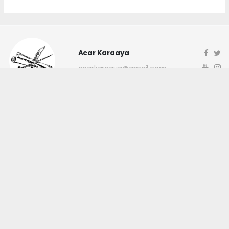
Acar Karaaya
acarkaraaya@gmail.com
Okuyucu Yorumları
(0)
Gönder
Yorum yazarak Topluluk Kuralları’nı kabul etmiş bulunuyor ve
canakkaleninsesi.com sitesine yaptığınız yorumunuzla ilgili doğrudan veya
dolaylı tüm sorumluluğu tek başınıza üstleniyorsunuz. Yazılan tüm
yorumlardan site yönetimi hiçbir şekilde sorumlu tutulamaz.