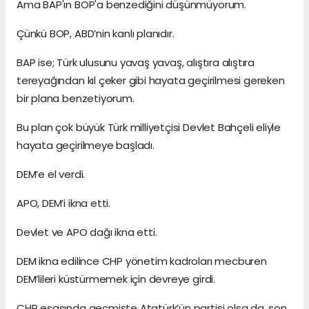
Ama BAP'ın BOP'a benzediğini düşünmüyorum.
Çünkü BOP, ABD’nin kanlı planıdır.
BAP ise; Türk ulusunu yavaş yavaş, alıştıra alıştıra
tereyağından kıl çeker gibi hayata geçirilmesi gereken
bir plana benzetiyorum.
Bu plan çok büyük Türk milliyetçisi Devlet Bahçeli eliyle
hayata geçirilmeye başladı.
DEM’e el verdi.
APO, DEM’i ikna etti.
Devlet ve APO dağı ikna etti.
DEM ikna edilince CHP yönetim kadroları mecburen
DEM’lileri küstürmemek için devreye girdi.
CHP esasında geçmişte Atatürk’ün partisi olsa da, son