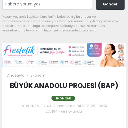
Gönder
Yorum yazarak Topluluk Kuralları’nı kabul etmiş bulunuyor ve
canakkaleninsesi.com sitesine yaptığınız yorumunuzla ilgili doğrudan veya
dolaylı tüm sorumluluğu tek başınıza üstleniyorsunuz. Yazılan tüm
yorumlardan site yönetimi hiçbir şekilde sorumlu tutulamaz.
Anasayfa
Ekonomi
BÜYÜK ANADOLU PROJESİ (BAP)
EKONOMI
10.08.2025 - 17:43, Güncelleme: 04.12.2025 - 00:14
275164+ kez okundu.