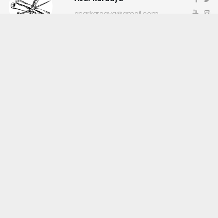
acarkaraaya@gmail.com
Okuyucu Yorumları
(0)
Gönder
Yorum yazarak Topluluk Kuralları’nı kabul etmiş bulunuyor ve
canakkaleninsesi.com sitesine yaptığınız yorumunuzla ilgili doğrudan veya
dolaylı tüm sorumluluğu tek başınıza üstleniyorsunuz. Yazılan tüm
yorumlardan site yönetimi hiçbir şekilde sorumlu tutulamaz.
haber paketi
haber scripti
haber yazılımı
Tüm hakları saklı tutulmaktadır.Copyright 2026©
Haber Yazılımı: