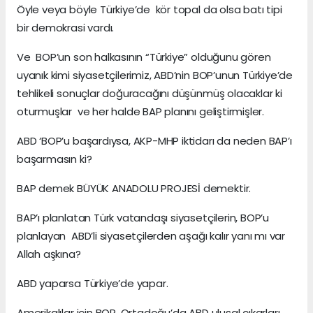
Öyle veya böyle Türkiye’de kör topal da olsa batı tipi
bir demokrasi vardı.
Ve BOP’un son halkasının “Türkiye” olduğunu gören
uyanık kimi siyasetçilerimiz, ABD’nin BOP’unun Türkiye’de
tehlikeli sonuçlar doğuracağını düşünmüş olacaklar ki
oturmuşlar ve her halde BAP planını geliştirmişler.
ABD ‘BOP’u başardıysa, AKP-MHP iktidarı da neden BAP’ı
başarmasın ki?
BAP demek BÜYÜK ANADOLU PROJESİ demektir.
BAP’ı planlatan Türk vatandaşı siyasetçilerin, BOP’u
planlayan ABD’li siyasetçilerden aşağı kalır yanı mı var
Allah aşkına?
ABD yaparsa Türkiye’de yapar.
Amerikalılar için BOP, Ortadoğu’da ABD ulusal çıkarları