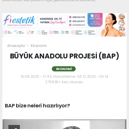
yorumlardan site yönetimi hiçbir şekilde sorumlu tutulamaz.
Anasayfa
Ekonomi
BÜYÜK ANADOLU PROJESİ (BAP)
EKONOMI
10.08.2025 - 17:43, Güncelleme: 04.12.2025 - 00:14
275935+ kez okundu.
BAP bize neleri hazırlıyor?