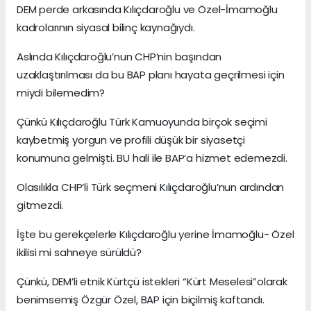
DEM perde arkasında Kılıçdaroğlu ve Özel-İmamoğlu
kadrolarının siyasal bilinç kaynağıydı.
Aslında Kılıçdaroğlu’nun CHP’nin başından
uzaklaştırılması da bu BAP planı hayata geçrilmesi için
miydi bilemedim?
Çünkü Kılıçdaroğlu Türk Kamuoyunda birçok seçimi
kaybetmiş yorgun ve profili düşük bir siyasetçi
konumuna gelmişti. BU hali ile BAP’a hizmet edemezdi.
Olasılıkla CHP’li Türk seçmeni Kılıçdaroğlu’nun ardından
gitmezdi.
İşte bu gerekçelerle Kılıçdaroğlu yerine İmamoğlu- Özel
ikilisi mi sahneye sürüldü?
Çünkü, DEM’li etnik Kürtçü istekleri “Kürt Meselesi”olarak
benimsemiş Özgür Özel, BAP için biçilmiş kaftandı.