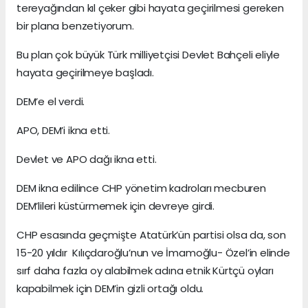
tereyağından kıl çeker gibi hayata geçirilmesi gereken
bir plana benzetiyorum.
Bu plan çok büyük Türk milliyetçisi Devlet Bahçeli eliyle
hayata geçirilmeye başladı.
DEM’e el verdi.
APO, DEM’i ikna etti.
Devlet ve APO dağı ikna etti.
DEM ikna edilince CHP yönetim kadroları mecburen
DEM’lileri küstürmemek için devreye girdi.
CHP esasında geçmişte Atatürk’ün partisi olsa da, son
15-20 yıldır Kılıçdaroğlu’nun ve İmamoğlu- Özel’in elinde
sırf daha fazla oy alabilmek adına etnik Kürtçü oyları
kapabilmek için DEM’in gizli ortağı oldu.