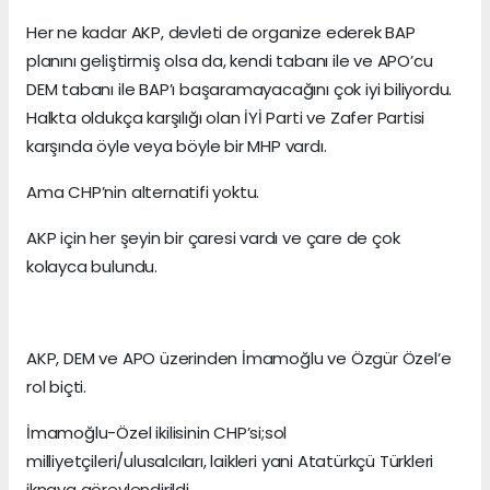
Her ne kadar AKP, devleti de organize ederek BAP
planını geliştirmiş olsa da, kendi tabanı ile ve APO’cu
DEM tabanı ile BAP’ı başaramayacağını çok iyi biliyordu.
Halkta oldukça karşılığı olan İYİ Parti ve Zafer Partisi
karşında öyle veya böyle bir MHP vardı.
Ama CHP’nin alternatifi yoktu.
AKP için her şeyin bir çaresi vardı ve çare de çok
kolayca bulundu.
AKP, DEM ve APO üzerinden İmamoğlu ve Özgür Özel’e
rol biçti.
İmamoğlu-Özel ikilisinin CHP’si;sol
milliyetçileri/ulusalcıları, laikleri yani Atatürkçü Türkleri
iknaya görevlendirildi.