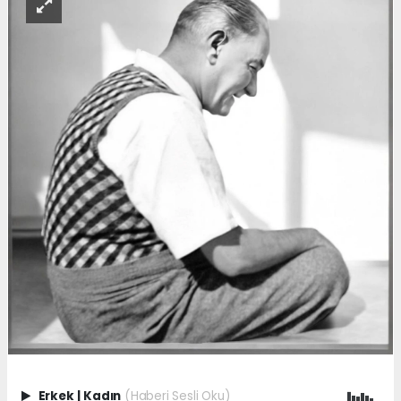
Erkek
|
Kadın
(Haberi Sesli Oku)