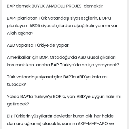
BAP demek BÜYÜK ANADOLU PROJESİ demektir.
BAP’ı planlatan Türk vatandaşı siyasetçilerin, BOP’u
planlayan ABD’li siyasetçilerden aşağı kalır yanı mı var
Allah aşkına?
ABD yaparsa Türkiye’de yapar.
Amerikalılar için BOP, Ortadoğu’da ABD ulusal çıkarları
korumak iken acaba BAP Türkiye’de ne işe yarayacak?
Türk vatandaşı siyasetçiler BAP’la ABD’ye kafa mı
tutacak?
Yoksa BAP’la Türkiye’yi BOP’a, yani ABD’ye uygun hale mi
getirecek?
Biz Türklerin yüzyıllardır devletler kuran aklı her halde
dumura uğramış olacak ki, sanırım AKP-MHP-APO ve