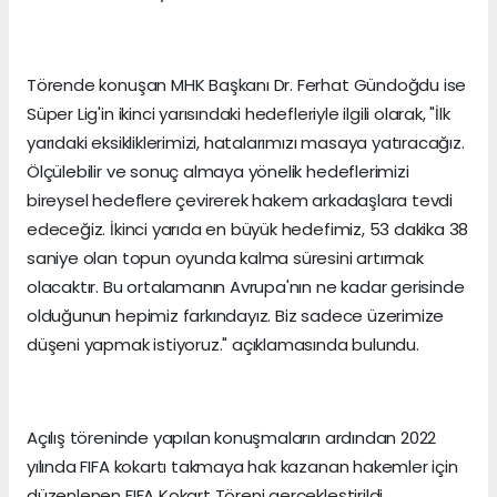
Törende konuşan MHK Başkanı Dr. Ferhat Gündoğdu ise
Süper Lig'in ikinci yarısındaki hedefleriyle ilgili olarak, "İlk
yarıdaki eksikliklerimizi, hatalarımızı masaya yatıracağız.
Ölçülebilir ve sonuç almaya yönelik hedeflerimizi
bireysel hedeflere çevirerek hakem arkadaşlara tevdi
edeceğiz. İkinci yarıda en büyük hedefimiz, 53 dakika 38
saniye olan topun oyunda kalma süresini artırmak
olacaktır. Bu ortalamanın Avrupa'nın ne kadar gerisinde
olduğunun hepimiz farkındayız. Biz sadece üzerimize
düşeni yapmak istiyoruz." açıklamasında bulundu.
Açılış töreninde yapılan konuşmaların ardından 2022
yılında FIFA kokartı takmaya hak kazanan hakemler için
düzenlenen FIFA Kokart Töreni gerçekleştirildi.