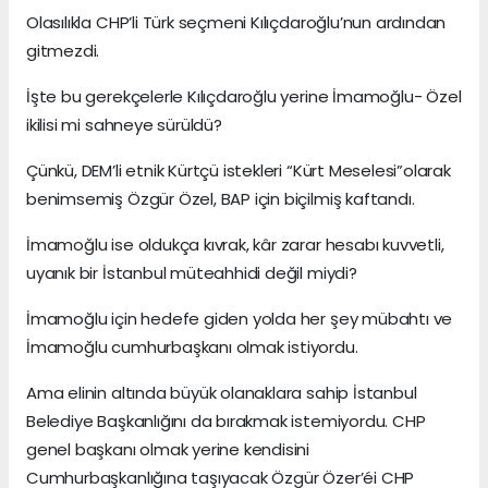
Olasılıkla CHP’li Türk seçmeni Kılıçdaroğlu’nun ardından
gitmezdi.
İşte bu gerekçelerle Kılıçdaroğlu yerine İmamoğlu- Özel
ikilisi mi sahneye sürüldü?
Çünkü, DEM’li etnik Kürtçü istekleri “Kürt Meselesi”olarak
benimsemiş Özgür Özel, BAP için biçilmiş kaftandı.
İmamoğlu ise oldukça kıvrak, kâr zarar hesabı kuvvetli,
uyanık bir İstanbul müteahhidi değil miydi?
İmamoğlu için hedefe giden yolda her şey mübahtı ve
İmamoğlu cumhurbaşkanı olmak istiyordu.
Ama elinin altında büyük olanaklara sahip İstanbul
Belediye Başkanlığını da bırakmak istemiyordu. CHP
genel başkanı olmak yerine kendisini
Cumhurbaşkanlığına taşıyacak Özgür Özer’éi CHP