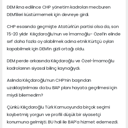
DEM ikna edilince CHP yönetim kadroları mecburen
DEM’lileri küstürmemek için devreye girdi.
CHP esasında geçmişte Atatürk’ün partisi olsa da, son
15-20 yıldır Kılıçdaroğlu’nun ve İmamoğlu- Özel’in elinde
sırf daha fazla oy alabilmek adına etnik Kürtçü oyları
kapabilmek için DEM’in gizli ortağı oldu.
DEM perde arkasında Kılıçdaroğlu ve Özel-İmamoğlu
kadrolarının siyasal bilinç kaynağıydı.
Aslında Kılıçdaroğlu’nun CHP’nin başından
uzaklaştırılması da bu BAP planı hayata geçrilmesi için
miydi bilemedim?
Çünkü Kılıçdaroğlu Türk Kamuoyunda birçok seçimi
kaybetmiş yorgun ve profili düşük bir siyasetçi
konumuna gelmişti. BU hali ile BAP’a hizmet edemezdi.