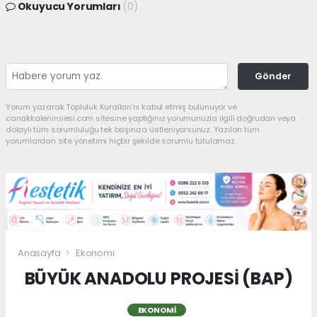
Okuyucu Yorumları
(0)
Gönder
Yorum yazarak Topluluk Kuralları’nı kabul etmiş bulunuyor ve
canakkaleninsesi.com sitesine yaptığınız yorumunuzla ilgili doğrudan veya
dolaylı tüm sorumluluğu tek başınıza üstleniyorsunuz. Yazılan tüm
yorumlardan site yönetimi hiçbir şekilde sorumlu tutulamaz.
Anasayfa
Ekonomi
BÜYÜK ANADOLU PROJESİ (BAP)
EKONOMI