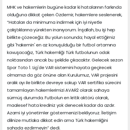
MHK ve hakemlerin bugüne kadar ki hatalarının farkında
olduğuna dikkat çeken Özdemir, hakemlere seslenerek,
“Hataları da minimuma indirmek için iyi niyetle
çalıştıklarına yürekten inanıyorum. İnşallah, bu işi hep
birlikte çözeceğiz. Bu yolun sonunda; hayal ettiğimiz
gibi 'hakemin' en az konuşulduğu bir futbol ortamına
kavuşacağız, Türk hakemliği Türk futbolunun odak
noktasından ancak bu şekilde çıkacaktır. Gelecek sezon
Spor Toto 1. Lig'de VAR sistemini hayata geçirecek
olmamızı da göz önüne alan Kurulumuz, VAR projesini
aralık ayı ile birlikte devreye sokup VAR sertifika sürecini
tamamlayan hakemlerimizi AVAR2 olarak sahaya
sürmüş durumda. Futbolun en kritik aktörü olarak,
maalesef hata krediniz yok denecek kadar da azdır.
Azami iyi yönetimler göstermenizi bekliyoruz. İletişim
dilinize mutlaka dikkat edin ama Türk hakemliğini
sahada ezdirmeyin” dedi.