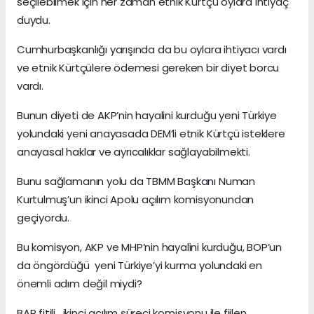
seçilebilmek için her zaman etnik Kürtçü oylara ihtiyaç
duydu.
Cumhurbaşkanlığı yarışında da bu oylara ihtiyacı vardı
ve etnik Kürtçülere ödemesi gereken bir diyet borcu
vardı.
Bunun diyeti de AKP’nin hayalini kurduğu yeni Türkiye
yolundaki yeni anayasada DEM’li etnik Kürtçü isteklere
anayasal haklar ve ayrıcalıklar sağlayabilmekti.
Bunu sağlamanın yolu da TBMM Başkanı Numan
Kurtulmuş’un ikinci Apolu açılım komisyonundan
geçiyordu.
Bu komisyon, AKP ve MHP’nin hayalini kurduğu, BOP’un
da öngördüğü yeni Türkiye’yi kurma yolundaki en
önemli adım değil miydi?
BAP fitili, ikinci açılım süreci komisyonu ile fiilen