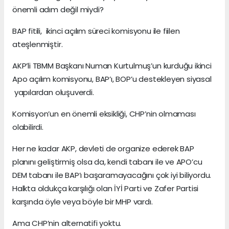
önemli adım değil miydi?
BAP fitili, ikinci açılım süreci komisyonu ile fiilen
ateşlenmiştir.
AKP’li TBMM Başkanı Numan Kurtulmuş’un kurduğu ikinci
Apo açılım komisyonu, BAP’ı, BOP’u destekleyen siyasal
yapılardan oluşuverdi.
Komisyon’un en önemli eksikliği, CHP’nin olmaması
olabilirdi.
Her ne kadar AKP, devleti de organize ederek BAP
planını geliştirmiş olsa da, kendi tabanı ile ve APO’cu
DEM tabanı ile BAP’ı başaramayacağını çok iyi biliyordu.
Halkta oldukça karşılığı olan İYİ Parti ve Zafer Partisi
karşında öyle veya böyle bir MHP vardı.
Ama CHP’nin alternatifi yoktu.