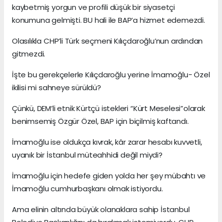
kaybetmiş yorgun ve profili düşük bir siyasetçi
konumuna gelmişti. BU hali ile BAP’a hizmet edemezdi.
Olasılıkla CHP’li Türk seçmeni Kılıçdaroğlu’nun ardından
gitmezdi.
İşte bu gerekçelerle Kılıçdaroğlu yerine İmamoğlu- Özel
ikilisi mi sahneye sürüldü?
Çünkü, DEM’li etnik Kürtçü istekleri “Kürt Meselesi”olarak
benimsemiş Özgür Özel, BAP için biçilmiş kaftandı.
İmamoğlu ise oldukça kıvrak, kâr zarar hesabı kuvvetli,
uyanık bir İstanbul müteahhidi değil miydi?
İmamoğlu için hedefe giden yolda her şey mübahtı ve
İmamoğlu cumhurbaşkanı olmak istiyordu.
Ama elinin altında büyük olanaklara sahip İstanbul