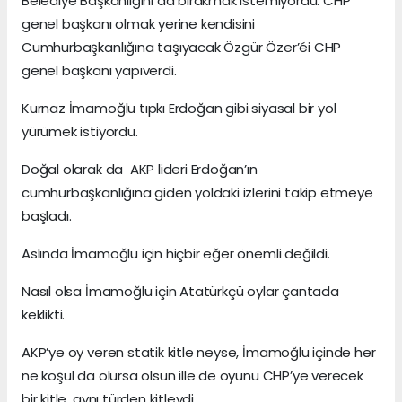
Belediye Başkanlığını da bırakmak istemiyordu. CHP
genel başkanı olmak yerine kendisini
Cumhurbaşkanlığına taşıyacak Özgür Özer’éi CHP
genel başkanı yapıverdi.
Kurnaz İmamoğlu tıpkı Erdoğan gibi siyasal bir yol
yürümek istiyordu.
Doğal olarak da AKP lideri Erdoğan’ın
cumhurbaşkanlığına giden yoldaki izlerini takip etmeye
başladı.
Aslında İmamoğlu için hiçbir eğer önemli değildi.
Nasıl olsa İmamoğlu için Atatürkçü oylar çantada
keklikti.
AKP’ye oy veren statik kitle neyse, İmamoğlu içinde her
ne koşul da olursa olsun ille de oyunu CHP’ye verecek
bir kitle, aynı türden kitleydi.