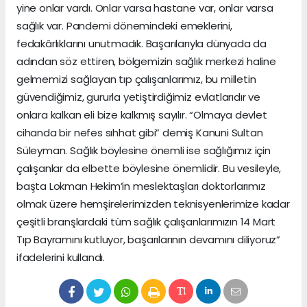
yine onlar vardı. Onlar varsa hastane var, onlar varsa
sağlık var. Pandemi dönemindeki emeklerini,
fedakârlıklarını unutmadık. Başarılarıyla dünyada da
adından söz ettiren, bölgemizin sağlık merkezi haline
gelmemizi sağlayan tıp çalışanlarımız, bu milletin
güvendiğimiz, gururla yetiştirdiğimiz evlatlarıdır ve
onlara kalkan eli bize kalkmış sayılır. “Olmaya devlet
cihanda bir nefes sıhhat gibi” demiş Kanuni Sultan
Süleyman. Sağlık böylesine önemli ise sağlığımız için
çalışanlar da elbette böylesine önemlidir. Bu vesileyle,
başta Lokman Hekim’in meslektaşları doktorlarımız
olmak üzere hemşirelerimizden teknisyenlerimize kadar
çeşitli branşlardaki tüm sağlık çalışanlarımızın 14 Mart
Tıp Bayramını kutluyor, başarılarının devamını diliyoruz”
ifadelerini kullandı.