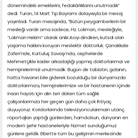
dönemindeki emeklerini, fedakârlıklarını unutmadık”
dedi. Turan, 14 Mart Tıp Bayramı dolayısıyla bir mesaj
yayınladı. Turan mesajında, “Bütün peygamberlerin bir
mesleği vardır ama sadece, Hz. Lokman, mesleğiyle,
“Lokman Hekim” olarak anılır.Acıyı dindiren, kutsal olan
yaşama hakkını koruyan meslektir doktorluk. Çanakkale
Zaferi’nde, Kurtuluş Savaşı’nda, cephelerde
Mehmetçikle kader arkadaşlığı yapmış doktorlarımızı ve
hemşirelerimizi unutmadık. Bugün de tabiatın, gıdanın,
hatta havanın bile giderek bozulduğu bir dünyamızda
doktorlarımıza, hemşirelerimize ve bir hastanenin içinde
insan hayatı için alın teri döken tüm sağlık
çalışanlarımıza her geçen gün daha çok ihtiyaç
duyuyoruz. Koridorlarında televizyoncularımızın utanç
röportajları yaptığı günlerden, hamdolsun, dünyanın en
modern şehir hastaneleriyle hizmet sunduğumuz
günlere geldik. Elbette tüm bu gelişimin merkezinde