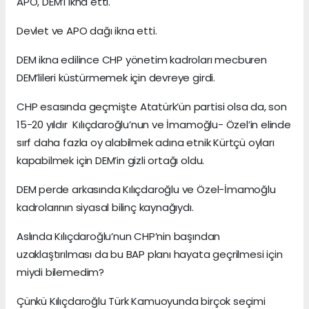
APO, DEM’i ikna etti.
Devlet ve APO dağı ikna etti.
DEM ikna edilince CHP yönetim kadroları mecburen
DEM’lileri küstürmemek için devreye girdi.
CHP esasında geçmişte Atatürk’ün partisi olsa da, son
15-20 yıldır Kılıçdaroğlu’nun ve İmamoğlu- Özel’in elinde
sırf daha fazla oy alabilmek adına etnik Kürtçü oyları
kapabilmek için DEM’in gizli ortağı oldu.
DEM perde arkasında Kılıçdaroğlu ve Özel-İmamoğlu
kadrolarının siyasal bilinç kaynağıydı.
Aslında Kılıçdaroğlu’nun CHP’nin başından
uzaklaştırılması da bu BAP planı hayata geçrilmesi için
miydi bilemedim?
Çünkü Kılıçdaroğlu Türk Kamuoyunda birçok seçimi