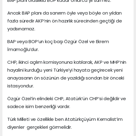
BAP planı olasılıkla BOP kadar onlarca yıl sürmez.
Ancak BAP planı da sanırım öyle veya böyle on yıldan
fazla süredir AKP’nin ön hazırlık sürecinden geçtiği de
yadsınamaz.
BAP veya BOP’un koç başı Özgür Özel ve Ekrem
İmamoğlu’dur.
CHP, ikinci açılım komisyonuna katılarak, AKP ve MHP’nin
hayalini kurduğu yeni Türkiye’yi hayata geçirecek yeni
anayasanın ön sözünün de yazıldığı sondan bir önceki
istasyondur.
Özgür Özel’in elindeki CHP, Atatürk’ün CHP’si değildir ve
sadece isim benzerliği vardır.
Türk Milleti ve özellikle ben Atatürkçüyüm Kemalist’im
diyenler gerçekleri görmelidir.