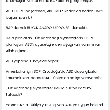
oturmuşlar ve her halde BAP planını geliştirmişler.
ABD ‘BOP’u başardıysa, AKP-MHP iktidarı da neden BAP’ı
başarmasın ki?
BAP demek BÜYÜK ANADOLU PROJESİ demektir.
BAP’ı planlatan Türk vatandaşı siyasetçilerin, BOP’u
planlayan ABD’li siyasetçilerden aşağı kalır yanı mı var
Allah aşkına?
ABD yaparsa Türkiye’de yapar.
Amerikalılar için BOP, Ortadoğu’da ABD ulusal çıkarları
korumak iken acaba BAP Türkiye’de ne işe yarayacak?
Türk vatandaşı siyasetçiler BAP’la ABD’ye kafa mı
tutacak?
Yoksa BAP’la Türkiye’yi BOP’a, yani ABD’ye uygun hale mi