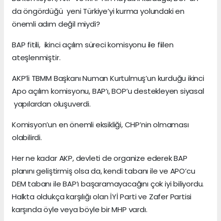
da öngördüğü yeni Türkiye’yi kurma yolundaki en
önemli adım değil miydi?
BAP fitili, ikinci açılım süreci komisyonu ile fiilen
ateşlenmiştir.
AKP’li TBMM Başkanı Numan Kurtulmuş’un kurduğu ikinci
Apo açılım komisyonu, BAP’ı, BOP’u destekleyen siyasal
yapılardan oluşuverdi.
Komisyon’un en önemli eksikliği, CHP’nin olmaması
olabilirdi.
Her ne kadar AKP, devleti de organize ederek BAP
planını geliştirmiş olsa da, kendi tabanı ile ve APO’cu
DEM tabanı ile BAP’ı başaramayacağını çok iyi biliyordu.
Halkta oldukça karşılığı olan İYİ Parti ve Zafer Partisi
karşında öyle veya böyle bir MHP vardı.