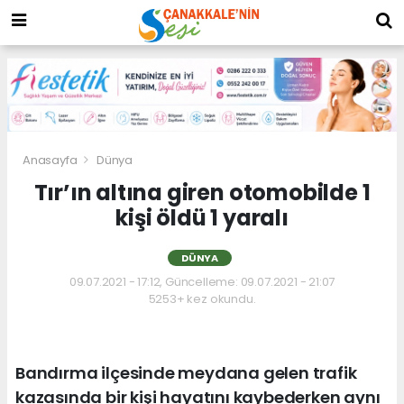
Anasayfa
Dünya
Tır’ın altına giren otomobilde 1
kişi öldü 1 yaralı
DÜNYA
09.07.2021 - 17:12, Güncelleme: 09.07.2021 - 21:07
5253+ kez okundu.
Bandırma ilçesinde meydana gelen trafik
kazasında bir kişi hayatını kaybederken aynı