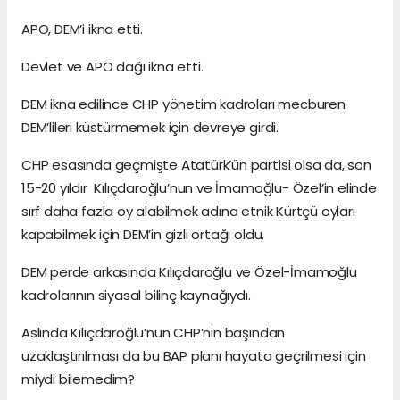
APO, DEM’i ikna etti.
Devlet ve APO dağı ikna etti.
DEM ikna edilince CHP yönetim kadroları mecburen
DEM’lileri küstürmemek için devreye girdi.
CHP esasında geçmişte Atatürk’ün partisi olsa da, son
15-20 yıldır Kılıçdaroğlu’nun ve İmamoğlu- Özel’in elinde
sırf daha fazla oy alabilmek adına etnik Kürtçü oyları
kapabilmek için DEM’in gizli ortağı oldu.
DEM perde arkasında Kılıçdaroğlu ve Özel-İmamoğlu
kadrolarının siyasal bilinç kaynağıydı.
Aslında Kılıçdaroğlu’nun CHP’nin başından
uzaklaştırılması da bu BAP planı hayata geçrilmesi için
miydi bilemedim?