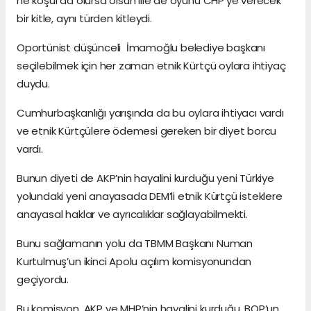
ne koşul da olursa olsun ille de oyunu CHP’ye verecek
bir kitle, aynı türden kitleydi.
Oportünist düşünceli İmamoğlu belediye başkanı
seçilebilmek için her zaman etnik Kürtçü oylara ihtiyaç
duydu.
Cumhurbaşkanlığı yarışında da bu oylara ihtiyacı vardı
ve etnik Kürtçülere ödemesi gereken bir diyet borcu
vardı.
Bunun diyeti de AKP’nin hayalini kurduğu yeni Türkiye
yolundaki yeni anayasada DEM’li etnik Kürtçü isteklere
anayasal haklar ve ayrıcalıklar sağlayabilmekti.
Bunu sağlamanın yolu da TBMM Başkanı Numan
Kurtulmuş’un ikinci Apolu açılım komisyonundan
geçiyordu.
Bu komisyon, AKP ve MHP’nin hayalini kurduğu, BOP’un