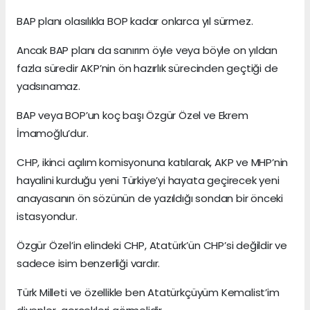
BAP planı olasılıkla BOP kadar onlarca yıl sürmez.
Ancak BAP planı da sanırım öyle veya böyle on yıldan
fazla süredir AKP’nin ön hazırlık sürecinden geçtiği de
yadsınamaz.
BAP veya BOP’un koç başı Özgür Özel ve Ekrem
İmamoğlu’dur.
CHP, ikinci açılım komisyonuna katılarak, AKP ve MHP’nin
hayalini kurduğu yeni Türkiye’yi hayata geçirecek yeni
anayasanın ön sözünün de yazıldığı sondan bir önceki
istasyondur.
Özgür Özel’in elindeki CHP, Atatürk’ün CHP’si değildir ve
sadece isim benzerliği vardır.
Türk Milleti ve özellikle ben Atatürkçüyüm Kemalist’im