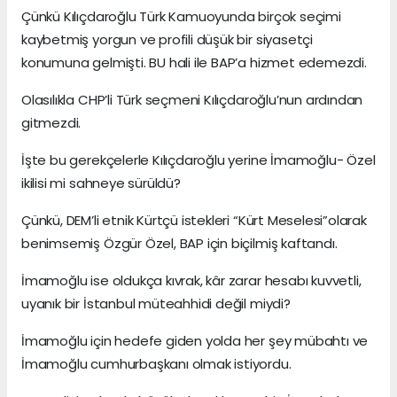
Çünkü Kılıçdaroğlu Türk Kamuoyunda birçok seçimi
kaybetmiş yorgun ve profili düşük bir siyasetçi
konumuna gelmişti. BU hali ile BAP’a hizmet edemezdi.
Olasılıkla CHP’li Türk seçmeni Kılıçdaroğlu’nun ardından
gitmezdi.
İşte bu gerekçelerle Kılıçdaroğlu yerine İmamoğlu- Özel
ikilisi mi sahneye sürüldü?
Çünkü, DEM’li etnik Kürtçü istekleri “Kürt Meselesi”olarak
benimsemiş Özgür Özel, BAP için biçilmiş kaftandı.
İmamoğlu ise oldukça kıvrak, kâr zarar hesabı kuvvetli,
uyanık bir İstanbul müteahhidi değil miydi?
İmamoğlu için hedefe giden yolda her şey mübahtı ve
İmamoğlu cumhurbaşkanı olmak istiyordu.