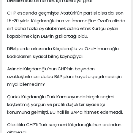
DEM’lileri küstürmemek için devreye girdi.
CHP esasında geçmişte Atatürk’ün partisi olsa da, son
15-20 yıldır Kılıçdaroğlu’nun ve İmamoğlu- Özel’in elinde
sırf daha fazla oy alabilmek adına etnik Kürtçü oyları
kapabilmek için DEM’in gizli ortağı oldu.
DEM perde arkasında Kılıçdaroğlu ve Özel-İmamoğlu
kadrolarının siyasal bilinç kaynağıydı.
Aslında Kılıçdaroğlu’nun CHP’nin başından
uzaklaştırılması da bu BAP planı hayata geçrilmesi için
miydi bilemedim?
Çünkü Kılıçdaroğlu Türk Kamuoyunda birçok seçimi
kaybetmiş yorgun ve profili düşük bir siyasetçi
konumuna gelmişti. BU hali ile BAP’a hizmet edemezdi.
Olasılıkla CHP’li Türk seçmeni Kılıçdaroğlu’nun ardından
gitmezdi.