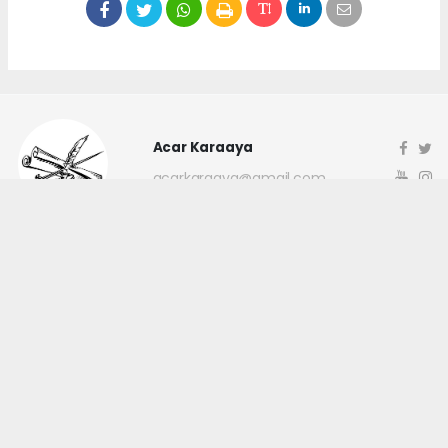
Acar Karaaya
acarkaraaya@gmail.com
Okuyucu Yorumları
(0)
Gönder
Yorum yazarak Topluluk Kuralları’nı kabul etmiş bulunuyor ve
canakkaleninsesi.com sitesine yaptığınız yorumunuzla ilgili doğrudan veya
dolaylı tüm sorumluluğu tek başınıza üstleniyorsunuz. Yazılan tüm
yorumlardan site yönetimi hiçbir şekilde sorumlu tutulamaz.