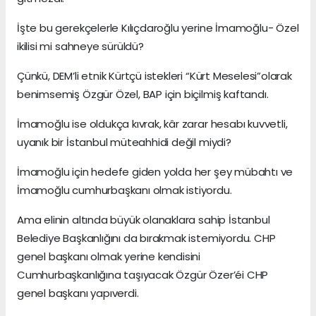
İşte bu gerekçelerle Kılıçdaroğlu yerine İmamoğlu- Özel
ikilisi mi sahneye sürüldü?
Çünkü, DEM’li etnik Kürtçü istekleri “Kürt Meselesi”olarak
benimsemiş Özgür Özel, BAP için biçilmiş kaftandı.
İmamoğlu ise oldukça kıvrak, kâr zarar hesabı kuvvetli,
uyanık bir İstanbul müteahhidi değil miydi?
İmamoğlu için hedefe giden yolda her şey mübahtı ve
İmamoğlu cumhurbaşkanı olmak istiyordu.
Ama elinin altında büyük olanaklara sahip İstanbul
Belediye Başkanlığını da bırakmak istemiyordu. CHP
genel başkanı olmak yerine kendisini
Cumhurbaşkanlığına taşıyacak Özgür Özer’éi CHP
genel başkanı yapıverdi.