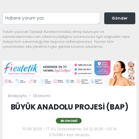
Gönder
Yorum yazarak Topluluk Kuralları’nı kabul etmiş bulunuyor ve
canakkaleninsesi.com sitesine yaptığınız yorumunuzla ilgili doğrudan veya
dolaylı tüm sorumluluğu tek başınıza üstleniyorsunuz. Yazılan tüm
yorumlardan site yönetimi hiçbir şekilde sorumlu tutulamaz.
Anasayfa
Ekonomi
BÜYÜK ANADOLU PROJESİ (BAP)
EKONOMI
10.08.2025 - 17:43, Güncelleme: 04.12.2025 - 00:14
276089+ kez okundu.