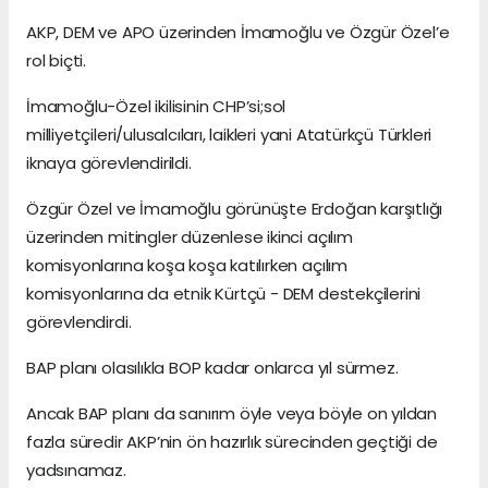
AKP, DEM ve APO üzerinden İmamoğlu ve Özgür Özel’e
rol biçti.
İmamoğlu-Özel ikilisinin CHP’si;sol
milliyetçileri/ulusalcıları, laikleri yani Atatürkçü Türkleri
iknaya görevlendirildi.
Özgür Özel ve İmamoğlu görünüşte Erdoğan karşıtlığı
üzerinden mitingler düzenlese ikinci açılım
komisyonlarına koşa koşa katılırken açılım
komisyonlarına da etnik Kürtçü - DEM destekçilerini
görevlendirdi.
BAP planı olasılıkla BOP kadar onlarca yıl sürmez.
Ancak BAP planı da sanırım öyle veya böyle on yıldan
fazla süredir AKP’nin ön hazırlık sürecinden geçtiği de
yadsınamaz.