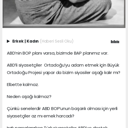
Erkek
|
Kadın
(Haberi Sesli Oku)
ABD’nin BOP planı varsa, bizimde BAP planımız var.
ABD’li siyasetçiler Ortadoğu’yu adam etmek için Büyük
Ortadoğu Projesi yapar da bizim siyasiler aşağı kalır mı?
Elbette kalmaz.
Neden aşağı kalmaz?
Çünkü senelerdir ABD BOP’unun başarılı olması için yerli
siyasetçiler az mı emek harcadı?
Irak parçalanırken Türk siyasetçiler ABD’ye destek