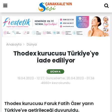
Anasayfa
Dünya
Thodex kurucusu Türkiye'ye
iade ediliyor
DÜNYA
19.04.2023 - 12:27, Güncelleme: 20.04.2023 - 01:34
4660+ kez okundu.
Thodex kurucusu Faruk Fatih Özer yarın
Türkiye'ye getirileceği duyuruldu.