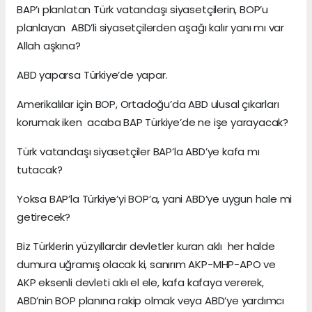
BAP’ı planlatan Türk vatandaşı siyasetçilerin, BOP’u
planlayan ABD’li siyasetçilerden aşağı kalır yanı mı var
Allah aşkına?
ABD yaparsa Türkiye’de yapar.
Amerikalılar için BOP, Ortadoğu’da ABD ulusal çıkarları
korumak iken acaba BAP Türkiye’de ne işe yarayacak?
Türk vatandaşı siyasetçiler BAP’la ABD’ye kafa mı
tutacak?
Yoksa BAP’la Türkiye’yi BOP’a, yani ABD’ye uygun hale mi
getirecek?
Biz Türklerin yüzyıllardır devletler kuran aklı her halde
dumura uğramış olacak ki, sanırım AKP-MHP-APO ve
AKP eksenli devleti aklı el ele, kafa kafaya vererek,
ABD’nin BOP planına rakip olmak veya ABD’ye yardımcı