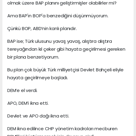
olmak üzere BAP planını geliştirmişler olabilirler mi?
Ama BAP'ın BOP'a benzediğini düşünmüyorum.
Çünkü BOP, ABD’nin kanlı planıdır.
BAP ise; Türk ulusunu yavaş yavaş, alıştıra alıştıra
tereyağından kıl çeker gibi hayata geçirilmesi gereken
bir plana benzetiyorum.
Bu plan çok büyük Türk milliyetçisi Devlet Bahçeli eliyle
hayata geçirilmeye başladı.
DEM’e el verdi.
APO, DEM’i ikna etti.
Devlet ve APO dağı ikna etti.
DEM ikna edilince CHP yönetim kadroları mecburen