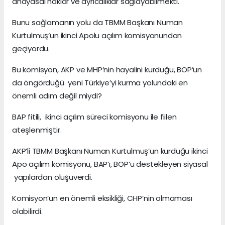
anayasal haklar ve ayrıcalıklar sağlayabilmekti.
Bunu sağlamanın yolu da TBMM Başkanı Numan
Kurtulmuş’un ikinci Apolu açılım komisyonundan
geçiyordu.
Bu komisyon, AKP ve MHP’nin hayalini kurduğu, BOP’un
da öngördüğü yeni Türkiye’yi kurma yolundaki en
önemli adım değil miydi?
BAP fitili, ikinci açılım süreci komisyonu ile fiilen
ateşlenmiştir.
AKP’li TBMM Başkanı Numan Kurtulmuş’un kurduğu ikinci
Apo açılım komisyonu, BAP’ı, BOP’u destekleyen siyasal
yapılardan oluşuverdi.
Komisyon’un en önemli eksikliği, CHP’nin olmaması
olabilirdi.