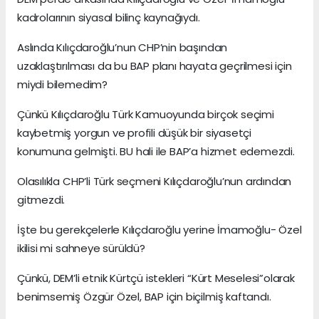
kadrolarının siyasal bilinç kaynağıydı.
Aslında Kılıçdaroğlu’nun CHP’nin başından
uzaklaştırılması da bu BAP planı hayata geçrilmesi için
miydi bilemedim?
Çünkü Kılıçdaroğlu Türk Kamuoyunda birçok seçimi
kaybetmiş yorgun ve profili düşük bir siyasetçi
konumuna gelmişti. BU hali ile BAP’a hizmet edemezdi.
Olasılıkla CHP’li Türk seçmeni Kılıçdaroğlu’nun ardından
gitmezdi.
İşte bu gerekçelerle Kılıçdaroğlu yerine İmamoğlu- Özel
ikilisi mi sahneye sürüldü?
Çünkü, DEM’li etnik Kürtçü istekleri “Kürt Meselesi”olarak
benimsemiş Özgür Özel, BAP için biçilmiş kaftandı.