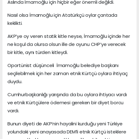
Aslında İmamoğlu için hiçbir eğer önemli değildi.
Nasıl olsa İmamoğlu için Atatürkçü oylar çantada
keklikti.
AKP’ye oy veren statik kitle neyse, İmamoğlu içinde her
ne koşul da olursa olsun ille de oyunu CHP’ye verecek
bir kitle, aynı türden kitleydi.
Oportünist düşünceli İmamoğlu belediye başkanı
seçilebilmek için her zaman etnik Kürtçü oylara ihtiyaç
duydu.
Cumhurbaşkanlığı yarışında da bu oylara ihtiyacı vardı
ve etnik Kürtçülere ödemesi gereken bir diyet borcu
vardı.
Bunun diyeti de AKP’nin hayalini kurduğu yeni Türkiye
yolundaki yeni anayasada DEM’li etnik Kürtçü isteklere