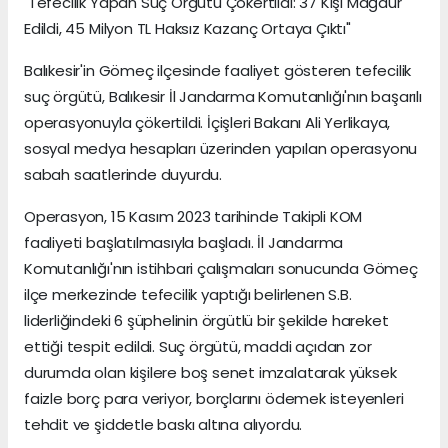
Tefecilik Yapan Suç Örgütü Çökertildi: 37 Kişi Mağdur
Edildi, 45 Milyon TL Haksız Kazanç Ortaya Çıktı"
Balıkesir'in Gömeç ilçesinde faaliyet gösteren tefecilik
suç örgütü, Balıkesir İl Jandarma Komutanlığı'nın başarılı
operasyonuyla çökertildi. İçişleri Bakanı Ali Yerlikaya,
sosyal medya hesapları üzerinden yapılan operasyonu
sabah saatlerinde duyurdu.
Operasyon, 15 Kasım 2023 tarihinde Takipli KOM
faaliyeti başlatılmasıyla başladı. İl Jandarma
Komutanlığı'nın istihbari çalışmaları sonucunda Gömeç
ilçe merkezinde tefecilik yaptığı belirlenen S.B.
liderliğindeki 6 şüphelinin örgütlü bir şekilde hareket
ettiği tespit edildi. Suç örgütü, maddi açıdan zor
durumda olan kişilere boş senet imzalatarak yüksek
faizle borç para veriyor, borçlarını ödemek isteyenleri
tehdit ve şiddetle baskı altına alıyordu.