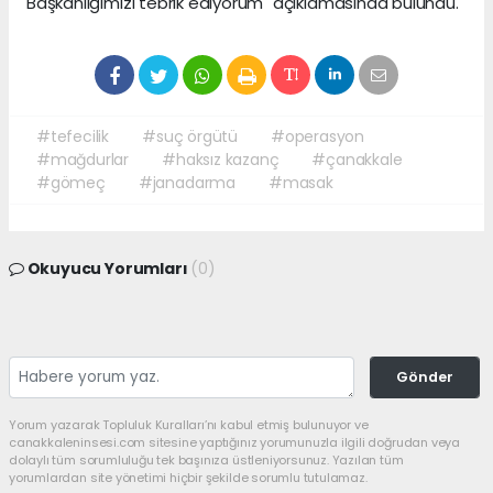
Başkanlığımızı tebrik ediyorum" açıklamasında bulundu.
#tefecilik
#suç örgütü
#operasyon
#mağdurlar
#haksız kazanç
#çanakkale
#gömeç
#janadarma
#masak
Okuyucu Yorumları
(0)
Gönder
Yorum yazarak Topluluk Kuralları’nı kabul etmiş bulunuyor ve
canakkaleninsesi.com sitesine yaptığınız yorumunuzla ilgili doğrudan veya
dolaylı tüm sorumluluğu tek başınıza üstleniyorsunuz. Yazılan tüm
yorumlardan site yönetimi hiçbir şekilde sorumlu tutulamaz.