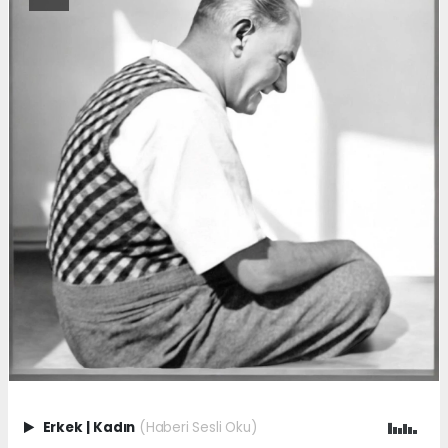
Erkek
|
Kadın
(Haberi Sesli Oku)