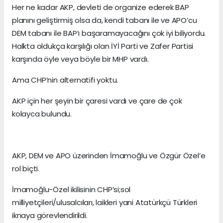
Her ne kadar AKP, devleti de organize ederek BAP
planını geliştirmiş olsa da, kendi tabanı ile ve APO’cu
DEM tabanı ile BAP’ı başaramayacağını çok iyi biliyordu.
Halkta oldukça karşılığı olan İYİ Parti ve Zafer Partisi
karşında öyle veya böyle bir MHP vardı.
Ama CHP’nin alternatifi yoktu.
AKP için her şeyin bir çaresi vardı ve çare de çok
kolayca bulundu.
AKP, DEM ve APO üzerinden İmamoğlu ve Özgür Özel’e
rol biçti.
İmamoğlu-Özel ikilisinin CHP’si;sol
milliyetçileri/ulusalcıları, laikleri yani Atatürkçü Türkleri
iknaya görevlendirildi.