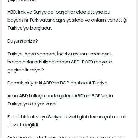
ABD, Irak ve Suriye’de başarılar elde ettiyse bu
başarısını Türk vatandaşı siyasilere ve onların yönettiği
Türkiye’ye borçludur.
Düşünsenize?
Türkiye, hava sahasını, İncirlik üssünü, limanlarını,
havaalanlarını kullandırmasa ABD BOP’u hayata
geçirebilir miydi?
Demek oluyor ki ABD’nin BOP destecisi Türkiye.
Ama ABD kalleşin önde gideni. ABD'nin BOP’unda
Türkiye'ye de yer vardı.
Fakat bir Irak veya Suriye devleti gibi derme çatma bir
devlet değildi.
Öyle veya böyle Türkiye’de kör topal da olsa batı tipi