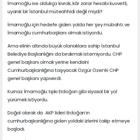
İmamoğlu ise oldukça kıvrak, kâr zarar hesabı kuvvetli,
uyanık bir İstanbul müteahhidi değil miydi?
İmamoğlu için hedefe giden yolda her şey mübahtı ve
İmamoğlu cumhurbaşkanı olmak istiyordu.
Ama elinin altında büyük olanaklara sahip İstanbul
Belediye Başkanlığını da bırakmak istemiyordu. CHP
genel başkanı olmak yerine kendisini
Cumhurbaşkanlığına taşıyacak Özgür Özer’éi CHP
genel başkanı yapıverdi.
Kurnaz İmamoğlu tıpkı Erdoğan gibi siyasal bir yol
yürümek istiyordu.
Doğal olarak da AKP lideri Erdoğan’ın
cumhurbaşkanlığına giden yoldaki izlerini takip etmeye
başladı.