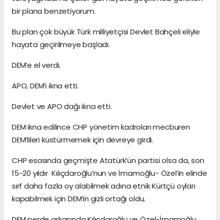
bir plana benzetiyorum.
Bu plan çok büyük Türk milliyetçisi Devlet Bahçeli eliyle
hayata geçirilmeye başladı.
DEM’e el verdi.
APO, DEM’i ikna etti.
Devlet ve APO dağı ikna etti.
DEM ikna edilince CHP yönetim kadroları mecburen
DEM’lileri küstürmemek için devreye girdi.
CHP esasında geçmişte Atatürk’ün partisi olsa da, son
15-20 yıldır Kılıçdaroğlu’nun ve İmamoğlu- Özel’in elinde
sırf daha fazla oy alabilmek adına etnik Kürtçü oyları
kapabilmek için DEM’in gizli ortağı oldu.
DEM perde arkasında Kılıçdaroğlu ve Özel-İmamoğlu