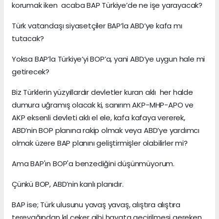
korumak iken acaba BAP Türkiye’de ne işe yarayacak?
Türk vatandaşı siyasetçiler BAP’la ABD’ye kafa mı
tutacak?
Yoksa BAP’la Türkiye’yi BOP’a, yani ABD’ye uygun hale mi
getirecek?
Biz Türklerin yüzyıllardır devletler kuran aklı her halde
dumura uğramış olacak ki, sanırım AKP-MHP-APO ve
AKP eksenli devleti aklı el ele, kafa kafaya vererek,
ABD’nin BOP planına rakip olmak veya ABD’ye yardımcı
olmak üzere BAP planını geliştirmişler olabilirler mi?
Ama BAP'ın BOP'a benzediğini düşünmüyorum.
Çünkü BOP, ABD’nin kanlı planıdır.
BAP ise; Türk ulusunu yavaş yavaş, alıştıra alıştıra
tereyağından kıl çeker gibi hayata geçirilmesi gereken