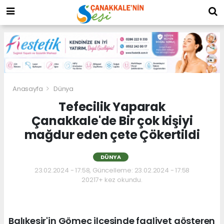
Anasayfa
Dünya
Tefecilik Yaparak
Çanakkale'de Bir çok kişiyi
mağdur eden çete Çökertildi
DÜNYA
23.02.2024 - 17:58, Güncelleme: 23.02.2024 - 17:58
20217+ kez okundu.
Balıkesir'in Gömeç ilçesinde faaliyet gösteren