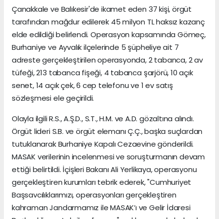
Çanakkale ve Balıkesir'de ikamet eden 37 kişi, örgüt
tarafından mağdur edilerek 45 milyon TL haksız kazanç
elde edildiği belirlendi. Operasyon kapsamında Gömeç,
Burhaniye ve Ayvalık ilçelerinde 5 şüpheliye ait 7
adreste gerçekleştirilen operasyonda, 2 tabanca, 2 av
tüfeği, 213 tabanca fişeği, 4 tabanca şarjörü, 10 açık
senet, 14 açık çek, 6 cep telefonu ve 1 ev satış
sözleşmesi ele geçirildi.
Olayla ilgili R.S., A.Ş.D., S.T., H.M. ve A.D. gözaltına alındı.
Örgüt lideri S.B. ve örgüt elemanı Ç.Ç., başka suçlardan
tutuklanarak Burhaniye Kapalı Cezaevine gönderildi.
MASAK verilerinin incelenmesi ve soruşturmanın devam
ettiği belirtildi. İçişleri Bakanı Ali Yerlikaya, operasyonu
gerçekleştiren kurumları tebrik ederek, "Cumhuriyet
Başsavcılıklarımızı, operasyonları gerçekleştiren
kahraman Jandarmamız ile MASAK’ı ve Gelir İdaresi