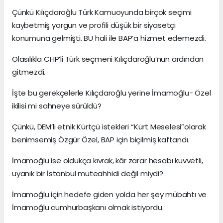
Çünkü Kılıçdaroğlu Türk Kamuoyunda birçok seçimi
kaybetmiş yorgun ve profili düşük bir siyasetçi
konumuna gelmişti. BU hali ile BAP’a hizmet edemezdi.
Olasılıkla CHP’li Türk seçmeni Kılıçdaroğlu’nun ardından
gitmezdi.
İşte bu gerekçelerle Kılıçdaroğlu yerine İmamoğlu- Özel
ikilisi mi sahneye sürüldü?
Çünkü, DEM’li etnik Kürtçü istekleri “Kürt Meselesi”olarak
benimsemiş Özgür Özel, BAP için biçilmiş kaftandı.
İmamoğlu ise oldukça kıvrak, kâr zarar hesabı kuvvetli,
uyanık bir İstanbul müteahhidi değil miydi?
İmamoğlu için hedefe giden yolda her şey mübahtı ve
İmamoğlu cumhurbaşkanı olmak istiyordu.