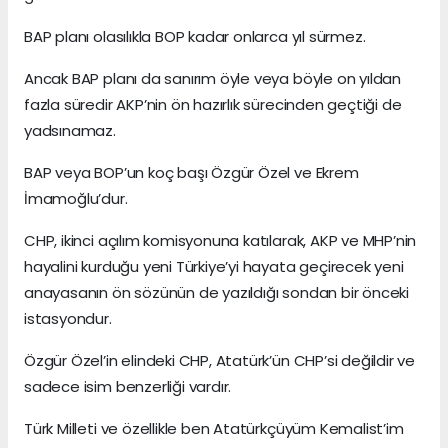
BAP planı olasılıkla BOP kadar onlarca yıl sürmez.
Ancak BAP planı da sanırım öyle veya böyle on yıldan
fazla süredir AKP’nin ön hazırlık sürecinden geçtiği de
yadsınamaz.
BAP veya BOP’un koç başı Özgür Özel ve Ekrem
İmamoğlu’dur.
CHP, ikinci açılım komisyonuna katılarak, AKP ve MHP’nin
hayalini kurduğu yeni Türkiye’yi hayata geçirecek yeni
anayasanın ön sözünün de yazıldığı sondan bir önceki
istasyondur.
Özgür Özel’in elindeki CHP, Atatürk’ün CHP’si değildir ve
sadece isim benzerliği vardır.
Türk Milleti ve özellikle ben Atatürkçüyüm Kemalist’im