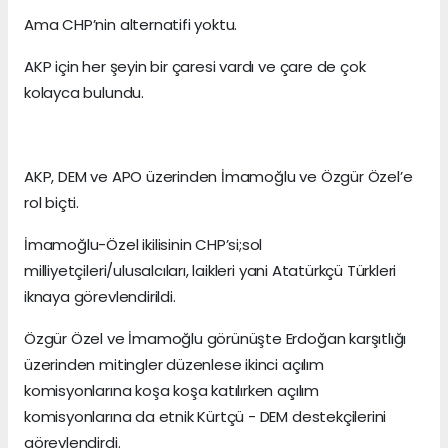
Ama CHP’nin alternatifi yoktu.
AKP için her şeyin bir çaresi vardı ve çare de çok
kolayca bulundu.
AKP, DEM ve APO üzerinden İmamoğlu ve Özgür Özel’e
rol biçti.
İmamoğlu-Özel ikilisinin CHP’si;sol
milliyetçileri/ulusalcıları, laikleri yani Atatürkçü Türkleri
iknaya görevlendirildi.
Özgür Özel ve İmamoğlu görünüşte Erdoğan karşıtlığı
üzerinden mitingler düzenlese ikinci açılım
komisyonlarına koşa koşa katılırken açılım
komisyonlarına da etnik Kürtçü - DEM destekçilerini
görevlendirdi.