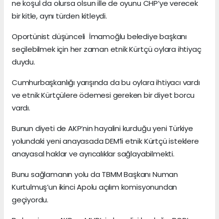
ne koşul da olursa olsun ille de oyunu CHP’ye verecek
bir kitle, aynı türden kitleydi.
Oportünist düşünceli İmamoğlu belediye başkanı
seçilebilmek için her zaman etnik Kürtçü oylara ihtiyaç
duydu.
Cumhurbaşkanlığı yarışında da bu oylara ihtiyacı vardı
ve etnik Kürtçülere ödemesi gereken bir diyet borcu
vardı.
Bunun diyeti de AKP’nin hayalini kurduğu yeni Türkiye
yolundaki yeni anayasada DEM’li etnik Kürtçü isteklere
anayasal haklar ve ayrıcalıklar sağlayabilmekti.
Bunu sağlamanın yolu da TBMM Başkanı Numan
Kurtulmuş’un ikinci Apolu açılım komisyonundan
geçiyordu.