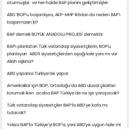
oturmuşlar ve her halde BAP planını geliştirmişler.
ABD ‘BOP’u başardıysa, AKP-MHP iktidarı da neden BAP’ı
başarmasın ki?
BAP demek BÜYÜK ANADOLU PROJESİ demektir.
BAP’ı planlatan Türk vatandaşı siyasetçilerin, BOP’u
planlayan ABD’li siyasetçilerden aşağı kalır yanı mı var
Allah aşkına?
ABD yaparsa Türkiye’de yapar.
Amerikalılar için BOP, Ortadoğu’da ABD ulusal çıkarları
korumak iken acaba BAP Türkiye’de ne işe yarayacak?
Türk vatandaşı siyasetçiler BAP’la ABD’ye kafa mı
tutacak?
Yoksa BAP’la Türkiye’yi BOP’a, yani ABD’ye uygun hale mi