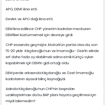
APO, DEM’i ikna etti.
Devlet ve APO dağı ikna etti.
DEM ikna edilince CHP yönetim kadroları mecburen
DEM’lileri küstürmemek için devreye girdi.
CHP esasında geçmişte Atatürk’ün partisi olsa da, son
15-20 yıldır Kılıçdaroğlu’nun ve İmamoğlu- Özel’in elinde
sırf daha fazla oy alabilmek adına etnik Kürtçü oyları
kapabilmek için DEM’in gizli ortağı oldu.
DEM perde arkasında Kılıçdaroğlu ve Özel-İmamoğlu
kadrolarının siyasal bilinç kaynağıydı.
Aslında Kılıçdaroğlu’nun CHP’nin başından
uzaklaştırılması da bu BAP planı hayata geçrilmesi için
miydi bilemedim?