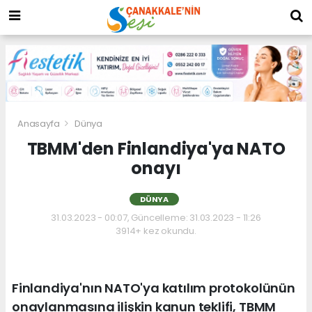
Anasayfa
Dünya
TBMM'den Finlandiya'ya NATO
onayı
DÜNYA
31.03.2023 - 00:07, Güncelleme: 31.03.2023 - 11:26
3914+ kez okundu.
Finlandiya'nın NATO'ya katılım protokolünün
onaylanmasına ilişkin kanun teklifi, TBMM