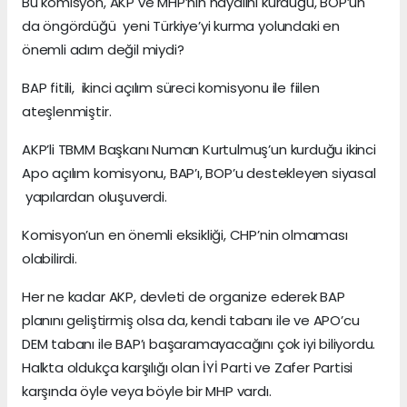
Bu komisyon, AKP ve MHP’nin hayalini kurduğu, BOP’un
da öngördüğü yeni Türkiye’yi kurma yolundaki en
önemli adım değil miydi?
BAP fitili, ikinci açılım süreci komisyonu ile fiilen
ateşlenmiştir.
AKP’li TBMM Başkanı Numan Kurtulmuş’un kurduğu ikinci
Apo açılım komisyonu, BAP’ı, BOP’u destekleyen siyasal
yapılardan oluşuverdi.
Komisyon’un en önemli eksikliği, CHP’nin olmaması
olabilirdi.
Her ne kadar AKP, devleti de organize ederek BAP
planını geliştirmiş olsa da, kendi tabanı ile ve APO’cu
DEM tabanı ile BAP’ı başaramayacağını çok iyi biliyordu.
Halkta oldukça karşılığı olan İYİ Parti ve Zafer Partisi
karşında öyle veya böyle bir MHP vardı.