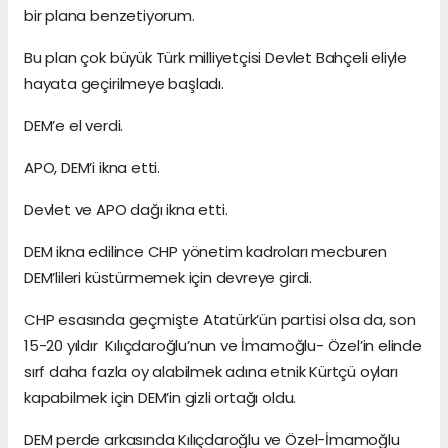
bir plana benzetiyorum.
Bu plan çok büyük Türk milliyetçisi Devlet Bahçeli eliyle
hayata geçirilmeye başladı.
DEM’e el verdi.
APO, DEM’i ikna etti.
Devlet ve APO dağı ikna etti.
DEM ikna edilince CHP yönetim kadroları mecburen
DEM’lileri küstürmemek için devreye girdi.
CHP esasında geçmişte Atatürk’ün partisi olsa da, son
15-20 yıldır Kılıçdaroğlu’nun ve İmamoğlu- Özel’in elinde
sırf daha fazla oy alabilmek adına etnik Kürtçü oyları
kapabilmek için DEM’in gizli ortağı oldu.
DEM perde arkasında Kılıçdaroğlu ve Özel-İmamoğlu