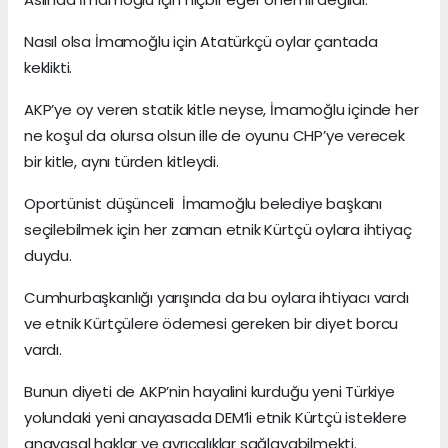
Nasıl olsa İmamoğlu için Atatürkçü oylar çantada
keklikti.
AKP’ye oy veren statik kitle neyse, İmamoğlu içinde her
ne koşul da olursa olsun ille de oyunu CHP’ye verecek
bir kitle, aynı türden kitleydi.
Oportünist düşünceli İmamoğlu belediye başkanı
seçilebilmek için her zaman etnik Kürtçü oylara ihtiyaç
duydu.
Cumhurbaşkanlığı yarışında da bu oylara ihtiyacı vardı
ve etnik Kürtçülere ödemesi gereken bir diyet borcu
vardı.
Bunun diyeti de AKP’nin hayalini kurduğu yeni Türkiye
yolundaki yeni anayasada DEM’li etnik Kürtçü isteklere
anayasal haklar ve ayrıcalıklar sağlayabilmekti.