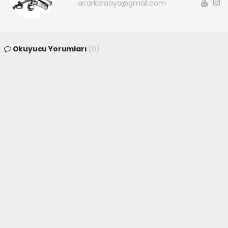
acarkaraaya@gmail.com
Okuyucu Yorumları
(0)
Gönder
Yorum yazarak Topluluk Kuralları’nı kabul etmiş bulunuyor ve
canakkaleninsesi.com sitesine yaptığınız yorumunuzla ilgili doğrudan veya
dolaylı tüm sorumluluğu tek başınıza üstleniyorsunuz. Yazılan tüm
yorumlardan site yönetimi hiçbir şekilde sorumlu tutulamaz.
haber paketi
haber scripti
haber yazılımı
Tüm hakları saklı tutulmaktadır.Copyright 2026©