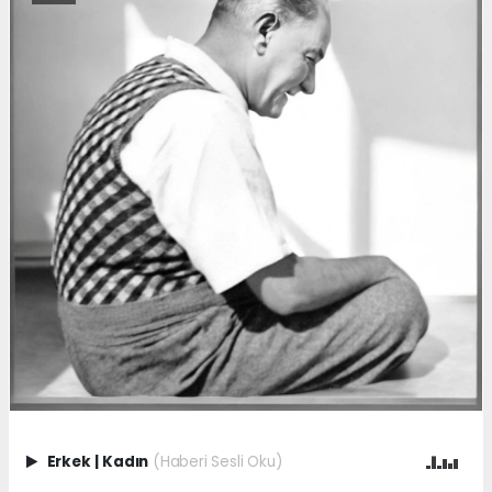
Erkek
|
Kadın
(Haberi Sesli Oku)