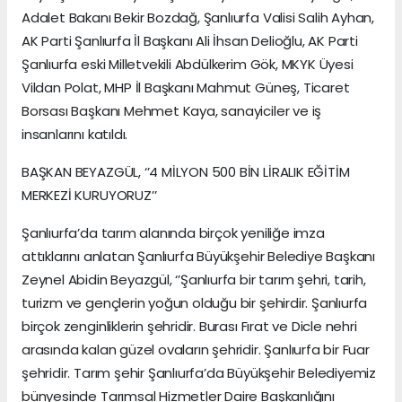
Adalet Bakanı Bekir Bozdağ, Şanlıurfa Valisi Salih Ayhan,
AK Parti Şanlıurfa İl Başkanı Ali İhsan Delioğlu, AK Parti
Şanlıurfa eski Milletvekili Abdülkerim Gök, MKYK Üyesi
Vildan Polat, MHP İl Başkanı Mahmut Güneş, Ticaret
Borsası Başkanı Mehmet Kaya, sanayiciler ve iş
insanlarını katıldı.
BAŞKAN BEYAZGÜL, ‘’4 MİLYON 500 BİN LİRALIK EĞİTİM
MERKEZİ KURUYORUZ’’
Şanlıurfa’da tarım alanında birçok yeniliğe imza
attıklarını anlatan Şanlıurfa Büyükşehir Belediye Başkanı
Zeynel Abidin Beyazgül, ‘’Şanlıurfa bir tarım şehri, tarih,
turizm ve gençlerin yoğun olduğu bir şehirdir. Şanlıurfa
birçok zenginliklerin şehridir. Burası Fırat ve Dicle nehri
arasında kalan güzel ovaların şehridir. Şanlıurfa bir Fuar
şehridir. Tarım şehir Şanlıurfa’da Büyükşehir Belediyemiz
bünyesinde Tarımsal Hizmetler Daire Başkanlığını