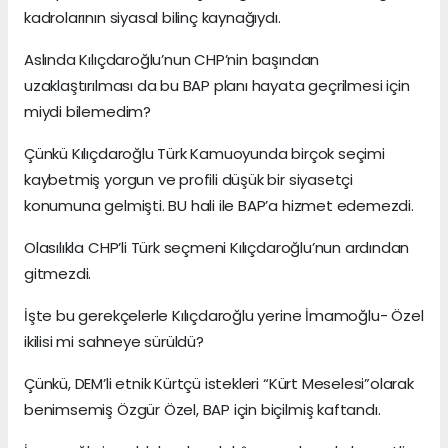
kadrolarının siyasal bilinç kaynağıydı.
Aslında Kılıçdaroğlu’nun CHP’nin başından
uzaklaştırılması da bu BAP planı hayata geçrilmesi için
miydi bilemedim?
Çünkü Kılıçdaroğlu Türk Kamuoyunda birçok seçimi
kaybetmiş yorgun ve profili düşük bir siyasetçi
konumuna gelmişti. BU hali ile BAP’a hizmet edemezdi.
Olasılıkla CHP’li Türk seçmeni Kılıçdaroğlu’nun ardından
gitmezdi.
İşte bu gerekçelerle Kılıçdaroğlu yerine İmamoğlu- Özel
ikilisi mi sahneye sürüldü?
Çünkü, DEM’li etnik Kürtçü istekleri “Kürt Meselesi”olarak
benimsemiş Özgür Özel, BAP için biçilmiş kaftandı.