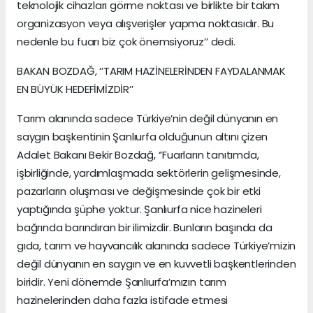
teknolojik cihazları görme noktası ve birlikte bir takım
organizasyon veya alışverişler yapma noktasıdır. Bu
nedenle bu fuarı biz çok önemsiyoruz’’ dedi.
BAKAN BOZDAĞ, ‘’TARIM HAZİNELERİNDEN FAYDALANMAK
EN BÜYÜK HEDEFİMİZDİR’’
Tarım alanında sadece Türkiye’nin değil dünyanın en
saygın başkentinin Şanlıurfa olduğunun altını çizen
Adalet Bakanı Bekir Bozdağ, ‘’Fuarların tanıtımda,
işbirliğinde, yardımlaşmada sektörlerin gelişmesinde,
pazarların oluşması ve değişmesinde çok bir etki
yaptığında şüphe yoktur. Şanlıurfa nice hazineleri
bağrında barındıran bir ilimizdir. Bunların başında da
gıda, tarım ve hayvancılık alanında sadece Türkiye’mizin
değil dünyanın en saygın ve en kuvvetli başkentlerinden
biridir. Yeni dönemde Şanlıurfa’mızın tarım
hazinelerinden daha fazla istifade etmesi