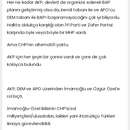
Her ne kadar AKP, devleti de organize ederek BAP
planını geliştirmiş olsa da, kendi tabanı ile ve APO’cu
DEM tabanı ile BAP’ı başaramayacağını çok iyi biliyordu.
Halkta oldukça karşılığı olan İYİ Parti ve Zafer Partisi
karşında öyle veya böyle bir MHP vardı.
Ama CHP’nin alternatifi yoktu.
AKP için her şeyin bir çaresi vardı ve çare de çok
kolayca bulundu.
AKP, DEM ve APO üzerinden İmamoğlu ve Özgür Özel’e
rol biçti.
İmamoğlu-Özel ikilisinin CHP’si;sol
milliyetçileri/ulusalcıları, laikleri yani Atatürkçü Türkleri
iknaya görevlendirildi.