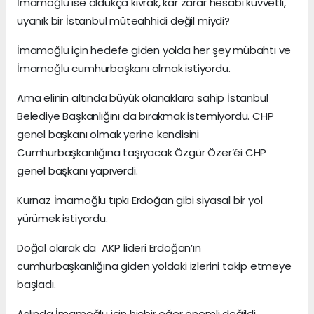
İmamoğlu ise oldukça kıvrak, kâr zarar hesabı kuvvetli,
uyanık bir İstanbul müteahhidi değil miydi?
İmamoğlu için hedefe giden yolda her şey mübahtı ve
İmamoğlu cumhurbaşkanı olmak istiyordu.
Ama elinin altında büyük olanaklara sahip İstanbul
Belediye Başkanlığını da bırakmak istemiyordu. CHP
genel başkanı olmak yerine kendisini
Cumhurbaşkanlığına taşıyacak Özgür Özer’éi CHP
genel başkanı yapıverdi.
Kurnaz İmamoğlu tıpkı Erdoğan gibi siyasal bir yol
yürümek istiyordu.
Doğal olarak da AKP lideri Erdoğan’ın
cumhurbaşkanlığına giden yoldaki izlerini takip etmeye
başladı.
Aslında İmamoğlu için hiçbir eğer önemli değildi.