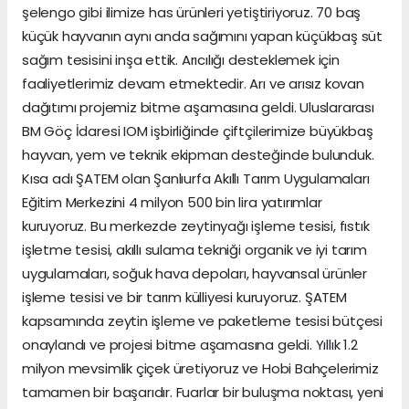
şelengo gibi ilimize has ürünleri yetiştiriyoruz. 70 baş
küçük hayvanın aynı anda sağımını yapan küçükbaş süt
sağım tesisini inşa ettik. Arıcılığı desteklemek için
faaliyetlerimiz devam etmektedir. Arı ve arısız kovan
dağıtımı projemiz bitme aşamasına geldi. Uluslararası
BM Göç İdaresi IOM işbirliğinde çiftçilerimize büyükbaş
hayvan, yem ve teknik ekipman desteğinde bulunduk.
Kısa adı ŞATEM olan Şanlıurfa Akıllı Tarım Uygulamaları
Eğitim Merkezini 4 milyon 500 bin lira yatırımlar
kuruyoruz. Bu merkezde zeytinyağı işleme tesisi, fıstık
işletme tesisi, akıllı sulama tekniği organik ve iyi tarım
uygulamaları, soğuk hava depoları, hayvansal ürünler
işleme tesisi ve bir tarım külliyesi kuruyoruz. ŞATEM
kapsamında zeytin işleme ve paketleme tesisi bütçesi
onaylandı ve projesi bitme aşamasına geldi. Yıllık 1.2
milyon mevsimlik çiçek üretiyoruz ve Hobi Bahçelerimiz
tamamen bir başarıdır. Fuarlar bir buluşma noktası, yeni