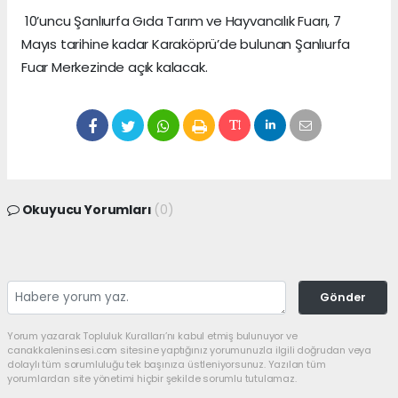
10’uncu Şanlıurfa Gıda Tarım ve Hayvancılık Fuarı, 7
Mayıs tarihine kadar Karaköprü’de bulunan Şanlıurfa
Fuar Merkezinde açık kalacak.
Okuyucu Yorumları
(0)
Gönder
Yorum yazarak Topluluk Kuralları’nı kabul etmiş bulunuyor ve
canakkaleninsesi.com sitesine yaptığınız yorumunuzla ilgili doğrudan veya
dolaylı tüm sorumluluğu tek başınıza üstleniyorsunuz. Yazılan tüm
yorumlardan site yönetimi hiçbir şekilde sorumlu tutulamaz.