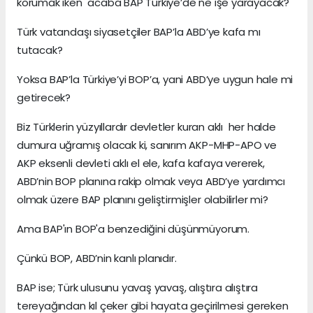
korumak iken acaba BAP Türkiye’de ne işe yarayacak?
Türk vatandaşı siyasetçiler BAP’la ABD’ye kafa mı
tutacak?
Yoksa BAP’la Türkiye’yi BOP’a, yani ABD’ye uygun hale mi
getirecek?
Biz Türklerin yüzyıllardır devletler kuran aklı her halde
dumura uğramış olacak ki, sanırım AKP-MHP-APO ve
AKP eksenli devleti aklı el ele, kafa kafaya vererek,
ABD’nin BOP planına rakip olmak veya ABD’ye yardımcı
olmak üzere BAP planını geliştirmişler olabilirler mi?
Ama BAP'ın BOP'a benzediğini düşünmüyorum.
Çünkü BOP, ABD’nin kanlı planıdır.
BAP ise; Türk ulusunu yavaş yavaş, alıştıra alıştıra
tereyağından kıl çeker gibi hayata geçirilmesi gereken