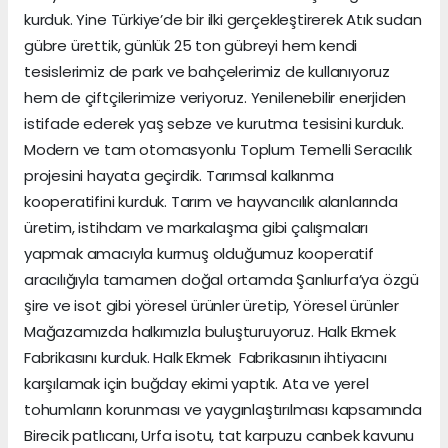
kurduk. Yine Türkiye’de bir ilki gerçekleştirerek Atık sudan
gübre ürettik, günlük 25 ton gübreyi hem kendi
tesislerimiz de park ve bahçelerimiz de kullanıyoruz
hem de çiftçilerimize veriyoruz. Yenilenebilir enerjiden
istifade ederek yaş sebze ve kurutma tesisini kurduk.
Modern ve tam otomasyonlu Toplum Temelli Seracılık
projesini hayata geçirdik. Tarımsal kalkınma
kooperatifini kurduk. Tarım ve hayvancılık alanlarında
üretim, istihdam ve markalaşma gibi çalışmaları
yapmak amacıyla kurmuş olduğumuz kooperatif
aracılığıyla tamamen doğal ortamda Şanlıurfa’ya özgü
şire ve isot gibi yöresel ürünler üretip, Yöresel ürünler
Mağazamızda halkımızla buluşturuyoruz. Halk Ekmek
Fabrikasını kurduk. Halk Ekmek Fabrikasının ihtiyacını
karşılamak için buğday ekimi yaptık. Ata ve yerel
tohumların korunması ve yaygınlaştırılması kapsamında
Birecik patlıcanı, Urfa isotu, tat karpuzu canbek kavunu