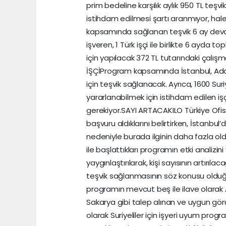
prim bedeline karşılık aylık 950 TL teşv
istihdam edilmesi şartı aranmıyor, hale
kapsamında sağlanan teşvik 6 ay devam e
işveren, 1 Türk işçi ile birlikte 6 ayda t
için yapılacak 372 TL tutarındaki çalışm
İŞÇİProgram kapsamında İstanbul, Adana
için teşvik sağlanacak. Ayrıca, 1600 Suri
yararlanabilmek için istihdam edilen işçi
gerekiyor.SAYI ARTACAKILO Türkiye Ofisi
başvuru aldıklarını belirtirken, İstanbu
nedeniyle burada ilginin daha fazla old
ile başlattıkları programın etki analizin
yaygınlaştırılarak, kişi sayısının artırıla
teşvik sağlanmasının söz konusu olduğu
programın mevcut beş ile ilave olarak A
Sakarya gibi talep alınan ve uygun görüle
olarak Suriyeliler için işyeri uyum progr