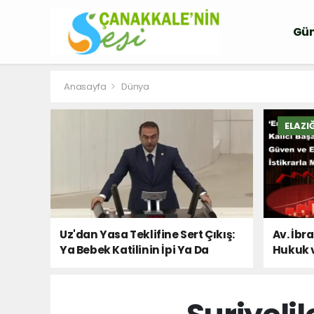
Gü
Anasayfa
Dünya
ELAZI
Uz'dan Yasa Teklifine Sert Çıkış:
Av. İbr
Ya Bebek Katilinin İpi Ya Da
Hukuk 
Milletin Sesi!