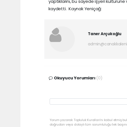
yaptıklarını, bu sayede işyeri kültürün
kaydetti. Kaynak Yeniçağ:
Taner Arçukoğlu
admin@canakkaleni
Okuyucu Yorumları
(0)
Yorum yazarak Topluluk Kuralları’nı kabul etmiş bu
doğrudan veya dolaylı tüm sorumluluğu tek başınız