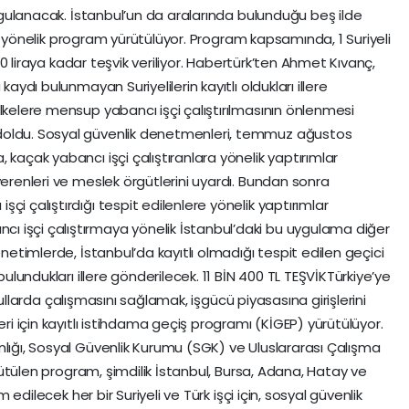
 uygulanacak. İstanbul’un da aralarında bulunduğu beş ilde
sına yönelik program yürütülüyor. Program kapsamında, 1 Suriyeli
 400 liraya kadar teşvik veriliyor. Habertürk’ten Ahmet Kıvanç,
kaydı bulunmayan Suriyelilerin kayıtlı oldukları illere
lkelere mensup yabancı işçi çalıştırılmasının önlenmesi
doldu. Sosyal güvenlik denetmenleri, temmuz ağustos
 kaçak yabancı işçi çalıştıranlara yönelik yaptırımlar
verenleri ve meslek örgütlerini uyardı. Bundan sonra
i çalıştırdığı tespit edilenlere yönelik yaptırımlar
 işçi çalıştırmaya yönelik İstanbul’daki bu uygulama diğer
enetimlerde, İstanbul’da kayıtlı olmadığı tespit edilen geçici
bulundukları illere gönderilecek. 11 BİN 400 TL TEŞVİKTürkiye’ye
 koşullarda çalışmasını sağlamak, işgücü piyasasına girişlerini
eri için kayıtlı istihdama geçiş programı (KİGEP) yürütülüyor.
nlığı, Sosyal Güvenlik Kurumu (SGK) ve Uluslararası Çalışma
yürütülen program, şimdilik İstanbul, Bursa, Adana, Hatay ve
m edilecek her bir Suriyeli ve Türk işçi için, sosyal güvenlik