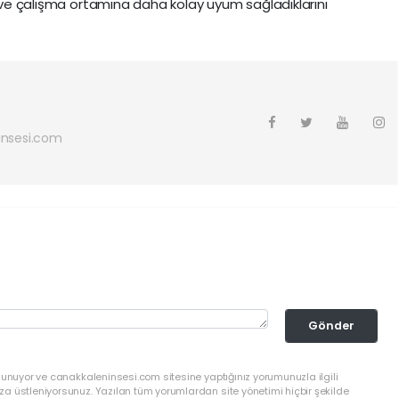
e ve çalışma ortamına daha kolay uyum sağladıklarını
nsesi.com
Gönder
lunuyor ve canakkaleninsesi.com sitesine yaptığınız yorumunuzla ilgili
a üstleniyorsunuz. Yazılan tüm yorumlardan site yönetimi hiçbir şekilde