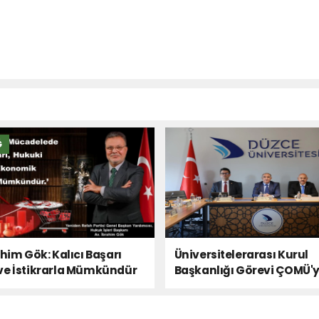
Ğ
ahim Gök: Kalıcı Başarı
Üniversitelerarası Kurul
ve İstikrarla Mümkündür
Başkanlığı Görevi ÇOMÜ'
Devredildi