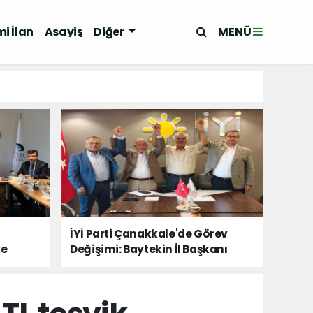
MENÜ
i İlan
Asayiş
Diğer
İYİ Parti Çanakkale'de Görev
ye
Değişimi: Baytekin İl Başkanı