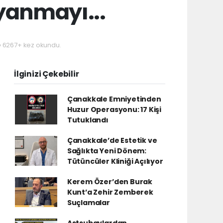
yanmayı...
6267+ kez okundu.
İlginizi Çekebilir
Çanakkale Emniyetinden
Huzur Operasyonu: 17 Kişi
Tutuklandı
Çanakkale’de Estetik ve
Sağlıkta Yeni Dönem:
Tütüncüler Kliniği Açılıyor
Kerem Özer’den Burak
Kunt’a Zehir Zemberek
Suçlamalar
Astsubaylardan