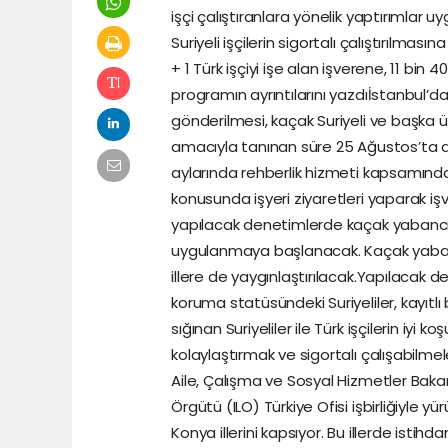
işçi çalıştıranlara yönelik yaptırımlar
Suriyeli işçilerin sigortalı çalıştırılma
+ 1 Türk işçiyi işe alan işverene, 11 bin
programın ayrıntılarını yazdıİstanbul’da 
gönderilmesi, kaçak Suriyeli ve başka ü
amacıyla tanınan süre 25 Ağustos’ta 
aylarında rehberlik hizmeti kapsamında,
konusunda işyeri ziyaretleri yaparak iş
yapılacak denetimlerde kaçak yabancı işç
uygulanmaya başlanacak. Kaçak yabancı
illere de yaygınlaştırılacak.Yapılacak d
koruma statüsündeki Suriyeliler, kayıtlı 
sığınan Suriyeliler ile Türk işçilerin iyi
kolaylaştırmak ve sigortalı çalışabilmel
Aile, Çalışma ve Sosyal Hizmetler Baka
Örgütü (ILO) Türkiye Ofisi işbirliğiyle 
Konya illerini kapsıyor. Bu illerde istihda