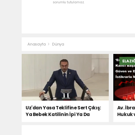
sorumlu tutulamaz.
Anasayfa
Dünya
ELAZI
Uz'dan Yasa Teklifine Sert Çıkış:
Av. İbr
Ya Bebek Katilinin İpi Ya Da
Hukuk 
Milletin Sesi!