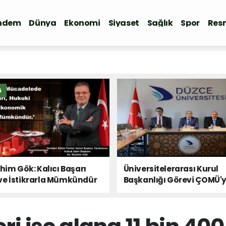
ndem
Dünya
Ekonomi
Siyaset
Sağlık
Spor
Resm
Ğ
ahim Gök: Kalıcı Başarı
Üniversitelerarası Kurul
ve İstikrarla Mümkündür
Başkanlığı Görevi ÇOMÜ'
Devredildi