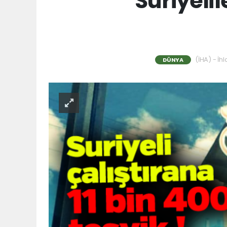
Suriyelil
(İHA) - İh
DÜNYA