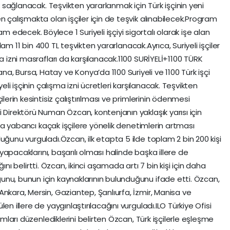
ik sağlanacak. Teşvikten yararlanmak için Türk işçinin yeni
n çalışmakta olan işçiler için de teşvik alınabilecek.Program
decek. Böylece 1 Suriyeli işçiyi sigortalı olarak işe alan
oplam 11 bin 400 TL teşvikten yararlanacak.Ayrıca, Suriyeli işçiler
a izni masrafları da karşılanacak.1100 SURİYELİ+1100 TÜRK
, Bursa, Hatay ve Konya’da 1100 Suriyeli ve 1100 Türk işçi
yeli işçinin çalışma izni ücretleri karşılanacak. Teşvikten
lerin kesintisiz çalıştırılması ve primlerinin ödenmesi
 Direktörü Numan Özcan, kontenjanın yaklaşık yarısı için
l’da yabancı kaçak işçilere yönelik denetimlerin artması
uğunu vurguladı.Özcan, ilk etapta 5 ilde toplam 2 bin 200 kişi
i yapacaklarını, başarılı olması halinde başka illere de
cağını belirtti. Özcan, ikinci aşamada artı 7 bin kişi için daha
nu, bunun için kaynaklarının bulunduğunu ifade etti. Özcan,
nkara, Mersin, Gaziantep, Şanlıurfa, İzmir, Manisa ve
n illere de yaygınlaştırılacağını vurguladı.ILO Türkiye Ofisi
amları düzenlediklerini belirten Özcan, Türk işçilerle eşleşme