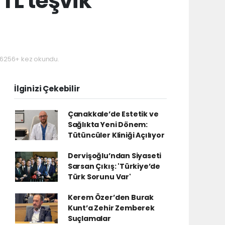
 TL teşvik
6256+ kez okundu.
İlginizi Çekebilir
Çanakkale’de Estetik ve
Sağlıkta Yeni Dönem:
Tütüncüler Kliniği Açılıyor
Dervişoğlu’ndan Siyaseti
Sarsan Çıkış: 'Türkiye’de
Türk Sorunu Var'
Kerem Özer’den Burak
Kunt’a Zehir Zemberek
Suçlamalar