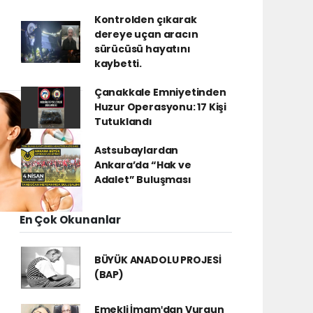
Kontrolden çıkarak
dereye uçan aracın
sürücüsü hayatını
kaybetti.
Çanakkale Emniyetinden
Huzur Operasyonu: 17 Kişi
Tutuklandı
Astsubaylardan
Ankara’da “Hak ve
Adalet” Buluşması
En Çok Okunanlar
BÜYÜK ANADOLU PROJESİ
(BAP)
Emekli İmamʹdan Vurgun