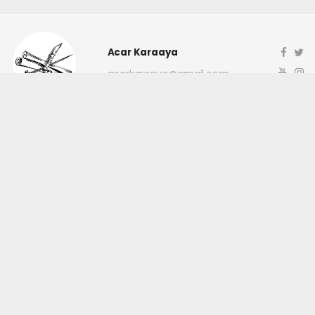
Acar Karaaya
acarkaraaya@gmail.com
Okuyucu Yorumları
(0)
Gönder
Yorum yazarak Topluluk Kuralları’nı kabul etmiş bulunuyor ve
canakkaleninsesi.com sitesine yaptığınız yorumunuzla ilgili doğrudan veya
dolaylı tüm sorumluluğu tek başınıza üstleniyorsunuz. Yazılan tüm
yorumlardan site yönetimi hiçbir şekilde sorumlu tutulamaz.