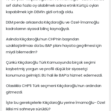
sırf daha fazla oy alabilmek adına etnik Kürtçü oyları
kapabilmek için DEM’in gizli ortağı oldu.
DEM perde arkasında Kılıçdaroğlu ve Özel-İmamoğlu
kadrolarının siyasal bilinç kaynağıydı.
Aslında Kılıçdaroğlu’nun CHP’nin başından
uzaklaştırılması da bu BAP planı hayata geçrilmesi için
miydi bilemedim?
Çünkü Kılıçdaroğlu Türk Kamuoyunda birçok seçimi
kaybetmiş yorgun ve profili düşük bir siyasetçi
konumuna gelmişti. BU hali ile BAP’a hizmet edemezdi.
Olasılıkla CHP’li Türk seçmeni Kılıçdaroğlu’nun ardından
gitmezdi.
İşte bu gerekçelerle Kılıçdaroğlu yerine İmamoğlu- Özel
ikilisi mi sahneye sürüldü?