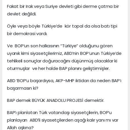
Fakat bir Irak veya Suriye devleti gibi derme çatma bir
devlet değildi.
Öyle veya böyle Türkiye’de kör topal da olsa batı tipi
bir demokrasi vardı.
Ve BOP’un son halkasının “Türkiye” olduğunu gören
uyanık kimi siyasetçilerimiz, ABD’nin BOP’unun Türkiye’de
tehlikeli sonuçlar doğuracağını düşünmüş olacaklar ki
oturmuşlar ve her halde BAP planını geliştirmişler.
ABD ‘BOP’u başardıysa, AKP-MHP iktidarı da neden BAP’ı
başarmasın ki?
BAP demek BÜYÜK ANADOLU PROJESİ demektir.
BAP’ı planlatan Türk vatandaşı siyasetçilerin, BOP’u
planlayan ABD’li siyasetçilerden aşağı kalır yanı mı var
Allah aşkına?