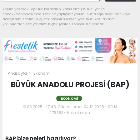
Yorum yazarak Topluluk Kuralları’nı kabul etmiş bulunuyor ve
canakkaleninsesi.com sitesine yaptığınız yorumunuzla ilgili doğrudan veya
dolaylı tüm sorumluluğu tek başınıza üstleniyorsunuz. Yazılan tüm
yorumlardan site yönetimi hiçbir şekilde sorumlu tutulamaz.
Anasayfa
Ekonomi
BÜYÜK ANADOLU PROJESİ (BAP)
EKONOMI
10.08.2025 - 17:43, Güncelleme: 04.12.2025 - 00:14
275383+ kez okundu.
BAP bize neleri hazırlıyor?