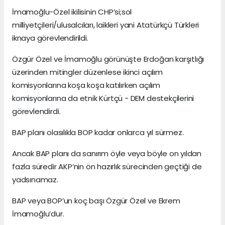
İmamoğlu-Özel ikilisinin CHP’si;sol
milliyetçileri/ulusalcıları, laikleri yani Atatürkçü Türkleri
iknaya görevlendirildi.
Özgür Özel ve İmamoğlu görünüşte Erdoğan karşıtlığı
üzerinden mitingler düzenlese ikinci açılım
komisyonlarına koşa koşa katılırken açılım
komisyonlarına da etnik Kürtçü - DEM destekçilerini
görevlendirdi.
BAP planı olasılıkla BOP kadar onlarca yıl sürmez.
Ancak BAP planı da sanırım öyle veya böyle on yıldan
fazla süredir AKP’nin ön hazırlık sürecinden geçtiği de
yadsınamaz.
BAP veya BOP’un koç başı Özgür Özel ve Ekrem
İmamoğlu’dur.