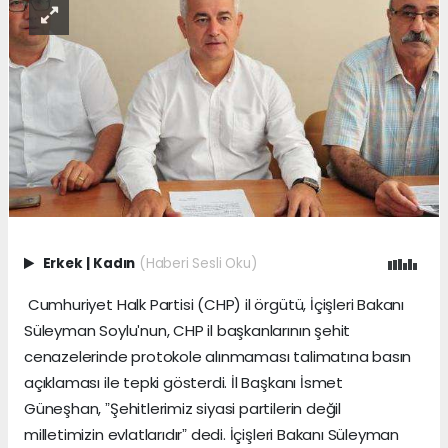
Erkek
|
Kadın
(Haberi Sesli Oku)
Cumhuriyet Halk Partisi (CHP) il örgütü, İçişleri Bakanı
Süleyman Soyluʹnun, CHP il başkanlarının şehit
cenazelerinde protokole alınmaması talimatına basın
açıklaması ile tepki gösterdi. İl Başkanı İsmet
Güneşhan, ˮŞehitlerimiz siyasi partilerin değil
milletimizin evlatlarıdırˮ dedi. İçişleri Bakanı Süleyman