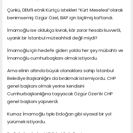
Çünkü, DEM’li etnik Kürtçü istekleri “Kürt Meselesi”olarak
benimsemiş Özgür Özel, BAP için biçilmiş kaftandı.
İmamoğlu ise oldukça kıvrak, kâr zarar hesabı kuvvetli,
uyanık bir İstanbul müteahhidi değil miydi?
İmamoğlu için hedefe giden yolda her şey mübahtı ve
İmamoğlu cumhurbaşkanı olmak istiyordu.
Ama elinin altında büyük olanaklara sahip İstanbul
Belediye Başkanlığını da bırakmak istemiyordu. CHP
genel başkanı olmak yerine kendisini
Cumhurbaşkanlığına taşıyacak Özgür Özer’éi CHP
genel başkanı yapıverdi.
Kurnaz İmamoğlu tıpkı Erdoğan gibi siyasal bir yol
yürümek istiyordu.