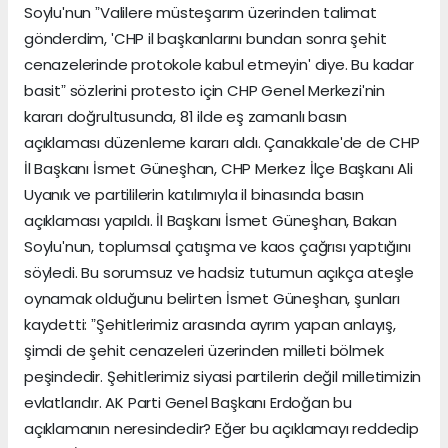
Soyluʹnun ˮValilere müsteşarım üzerinden talimat
gönderdim, ʹCHP il başkanlarını bundan sonra şehit
cenazelerinde protokole kabul etmeyinʹ diye. Bu kadar
basitˮ sözlerini protesto için CHP Genel Merkeziʹnin
kararı doğrultusunda, 81 ilde eş zamanlı basın
açıklaması düzenleme kararı aldı. Çanakkaleʹde de CHP
İl Başkanı İsmet Güneşhan, CHP Merkez İlçe Başkanı Ali
Uyanık ve partililerin katılımıyla il binasında basın
açıklaması yapıldı. İl Başkanı İsmet Güneşhan, Bakan
Soyluʹnun, toplumsal çatışma ve kaos çağrısı yaptığını
söyledi. Bu sorumsuz ve hadsiz tutumun açıkça ateşle
oynamak olduğunu belirten İsmet Güneşhan, şunları
kaydetti: ˮŞehitlerimiz arasında ayrım yapan anlayış,
şimdi de şehit cenazeleri üzerinden milleti bölmek
peşindedir. Şehitlerimiz siyasi partilerin değil milletimizin
evlatlarıdır. AK Parti Genel Başkanı Erdoğan bu
açıklamanın neresindedir? Eğer bu açıklamayı reddedip