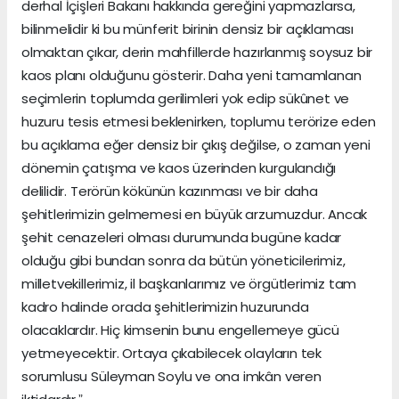
derhal İçişleri Bakanı hakkında gereğini yapmazlarsa,
bilinmelidir ki bu münferit birinin densiz bir açıklaması
olmaktan çıkar, derin mahfillerde hazırlanmış soysuz bir
kaos planı olduğunu gösterir. Daha yeni tamamlanan
seçimlerin toplumda gerilimleri yok edip sükûnet ve
huzuru tesis etmesi beklenirken, toplumu terörize eden
bu açıklama eğer densiz bir çıkış değilse, o zaman yeni
dönemin çatışma ve kaos üzerinden kurgulandığı
delilidir. Terörün kökünün kazınması ve bir daha
şehitlerimizin gelmemesi en büyük arzumuzdur. Ancak
şehit cenazeleri olması durumunda bugüne kadar
olduğu gibi bundan sonra da bütün yöneticilerimiz,
milletvekillerimiz, il başkanlarımız ve örgütlerimiz tam
kadro halinde orada şehitlerimizin huzurunda
olacaklardır. Hiç kimsenin bunu engellemeye gücü
yetmeyecektir. Ortaya çıkabilecek olayların tek
sorumlusu Süleyman Soylu ve ona imkân veren