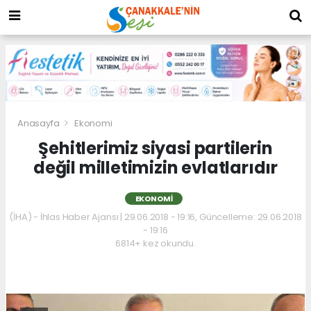
Anasayfa
Ekonomi
Şehitlerimiz siyasi partilerin
değil milletimizin evlatlarıdır
EKONOMI
(İHA) - İhlas Haber Ajansı | 29.06.2018 - 19:16, Güncelleme: 29.06.2018
- 19:16
6814+ kez okundu.