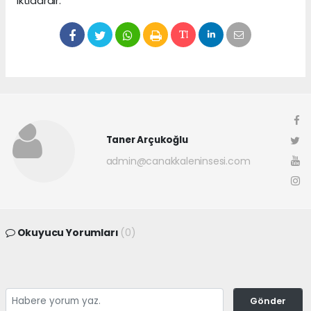
iktidardır.ˮ
Taner Arçukoğlu
admin@canakkaleninsesi.com
Okuyucu Yorumları
(0)
Gönder