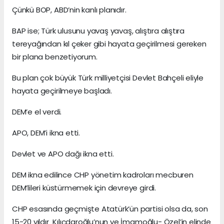
Çünkü BOP, ABD’nin kanlı planıdır.
BAP ise; Türk ulusunu yavaş yavaş, alıştıra alıştıra
tereyağından kıl çeker gibi hayata geçirilmesi gereken
bir plana benzetiyorum.
Bu plan çok büyük Türk milliyetçisi Devlet Bahçeli eliyle
hayata geçirilmeye başladı.
DEM’e el verdi.
APO, DEM’i ikna etti.
Devlet ve APO dağı ikna etti.
DEM ikna edilince CHP yönetim kadroları mecburen
DEM’lileri küstürmemek için devreye girdi.
CHP esasında geçmişte Atatürk’ün partisi olsa da, son
15-20 yıldır Kılıçdaroğlu’nun ve İmamoğlu- Özel’in elinde