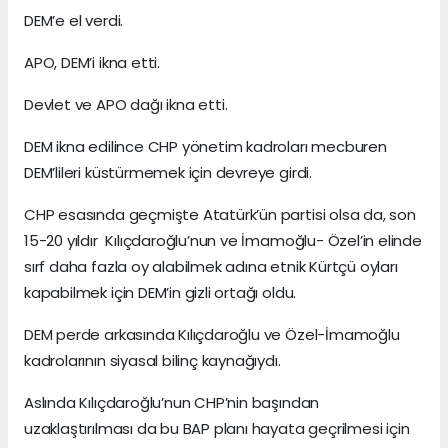
DEM’e el verdi.
APO, DEM’i ikna etti.
Devlet ve APO dağı ikna etti.
DEM ikna edilince CHP yönetim kadroları mecburen
DEM’lileri küstürmemek için devreye girdi.
CHP esasında geçmişte Atatürk’ün partisi olsa da, son
15-20 yıldır Kılıçdaroğlu’nun ve İmamoğlu- Özel’in elinde
sırf daha fazla oy alabilmek adına etnik Kürtçü oyları
kapabilmek için DEM’in gizli ortağı oldu.
DEM perde arkasında Kılıçdaroğlu ve Özel-İmamoğlu
kadrolarının siyasal bilinç kaynağıydı.
Aslında Kılıçdaroğlu’nun CHP’nin başından
uzaklaştırılması da bu BAP planı hayata geçrilmesi için