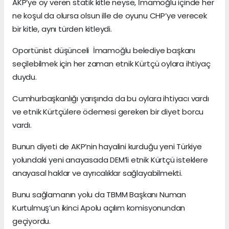
AKP’ye oy veren statik kitle neyse, İmamoğlu içinde her
ne koşul da olursa olsun ille de oyunu CHP’ye verecek
bir kitle, aynı türden kitleydi.
Oportünist düşünceli İmamoğlu belediye başkanı
seçilebilmek için her zaman etnik Kürtçü oylara ihtiyaç
duydu.
Cumhurbaşkanlığı yarışında da bu oylara ihtiyacı vardı
ve etnik Kürtçülere ödemesi gereken bir diyet borcu
vardı.
Bunun diyeti de AKP’nin hayalini kurduğu yeni Türkiye
yolundaki yeni anayasada DEM’li etnik Kürtçü isteklere
anayasal haklar ve ayrıcalıklar sağlayabilmekti.
Bunu sağlamanın yolu da TBMM Başkanı Numan
Kurtulmuş’un ikinci Apolu açılım komisyonundan
geçiyordu.