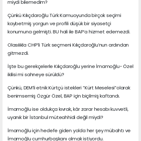
miydi bilemedim?
Çünkü Kılıçdaroğlu Türk Kamuoyunda birçok seçimi
kaybetmiş yorgun ve profili düşük bir siyasetçi
konumuna gelmişti. BU hali ile BAP’a hizmet edemezdi.
Olasılıkla CHP’li Türk seçmeni Kılıçdaroğlu’nun ardından
gitmezdi.
İşte bu gerekçelerle Kılıçdaroğlu yerine İmamoğlu- Özel
ikilisi mi sahneye sürüldü?
Çünkü, DEM’li etnik Kürtçü istekleri “Kürt Meselesi”olarak
benimsemiş Özgür Özel, BAP için biçilmiş kaftandı.
İmamoğlu ise oldukça kıvrak, kâr zarar hesabı kuvvetli,
uyanık bir İstanbul müteahhidi değil miydi?
İmamoğlu için hedefe giden yolda her şey mübahtı ve
İmamoğlu cumhurbaşkanı olmak istiyordu.