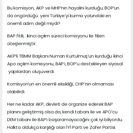
Bu komisyon, AKP ve MHP’nin hayalini kurduğu, BOP’un
da öngördüğü yeni Türkiye’yi kurma yolundaki en
önemli adım değil miydi?
BAP fitili, ikinci açılım süreci komisyonu ile fiilen
ateşlenmiştir.
AKP’li TBMM Başkanı Numan Kurtulmuş’un kurduğu ikinci
Apo açılım komisyonu, BAP’ı, BOP’u destekleyen siyasal
yapılardan oluşuverdi.
Komisyon’un en önemli eksikliği, CHP’nin olmaması
olabilirdi.
Her ne kadar AKP, devleti de organize ederek BAP
planını geliştirmiş olsa da, kendi tabanı ile ve APO’cu
DEM tabanı ile BAP’ı başaramayacağını çok iyi biliyordu.
Halkta oldukça karşılığı olan İYİ Parti ve Zafer Partisi