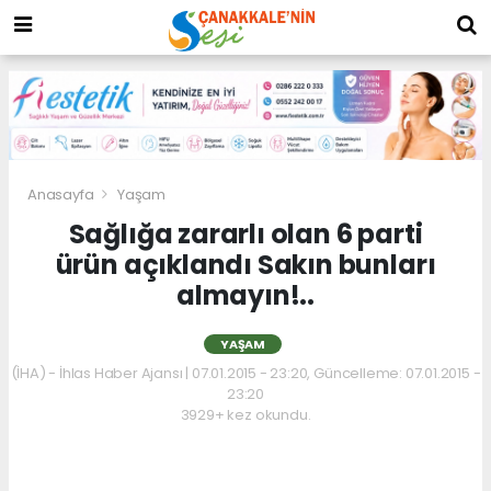
Anasayfa
Yaşam
Sağlığa zararlı olan 6 parti
ürün açıklandı Sakın bunları
almayın!..
YAŞAM
(İHA) - İhlas Haber Ajansı | 07.01.2015 - 23:20, Güncelleme: 07.01.2015 -
23:20
3929+ kez okundu.