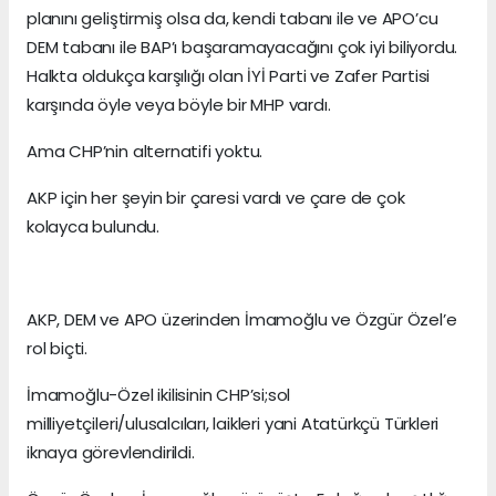
planını geliştirmiş olsa da, kendi tabanı ile ve APO’cu
DEM tabanı ile BAP’ı başaramayacağını çok iyi biliyordu.
Halkta oldukça karşılığı olan İYİ Parti ve Zafer Partisi
karşında öyle veya böyle bir MHP vardı.
Ama CHP’nin alternatifi yoktu.
AKP için her şeyin bir çaresi vardı ve çare de çok
kolayca bulundu.
AKP, DEM ve APO üzerinden İmamoğlu ve Özgür Özel’e
rol biçti.
İmamoğlu-Özel ikilisinin CHP’si;sol
milliyetçileri/ulusalcıları, laikleri yani Atatürkçü Türkleri
iknaya görevlendirildi.