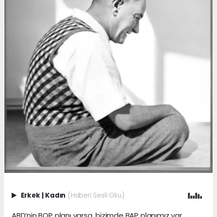
Erkek
|
Kadın
(Haberi Sesli Oku)
ABD’nin BOP planı varsa, bizimde BAP planımız var.