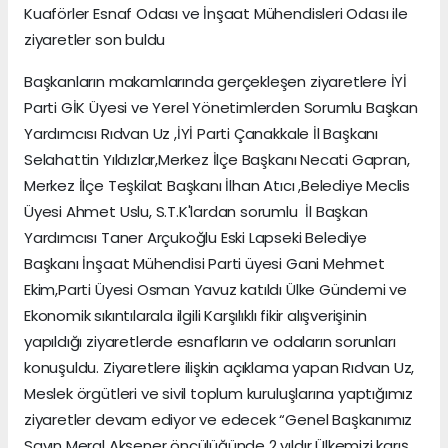
Kuaförler Esnaf Odası ve İnşaat Mühendisleri Odası ile
ziyaretler son buldu
Başkanların makamlarında gerçekleşen ziyaretlere İYİ
Parti GİK Üyesi ve Yerel Yönetimlerden Sorumlu Başkan
Yardımcısı Rıdvan Uz ,İYİ Parti Çanakkale İl Başkanı
Selahattin Yıldızlar,Merkez İlçe Başkanı Necati Gapran,
Merkez İlçe Teşkilat Başkanı İlhan Atıcı ,Belediye Meclis
Üyesi Ahmet Uslu, S.T.K'lardan sorumlu İl Başkan
Yardımcısı Taner Arçukoğlu Eski Lapseki Belediye
Başkanı İnşaat Mühendisi Parti üyesi Gani Mehmet
Ekim,Parti Üyesi Osman Yavuz katıldı Ülke Gündemi ve
Ekonomik sıkıntılarala ilgili Karşılıklı fikir alışverişinin
yapıldığı ziyaretlerde esnafların ve odaların sorunları
konuşuldu. Ziyaretlere ilişkin açıklama yapan Rıdvan Uz,
Meslek örgütleri ve sivil toplum kuruluşlarına yaptığımız
ziyaretler devam ediyor ve edecek “Genel Başkanımız
Sayın Meral Akşener öncülüğünde 2 yıldır Ülkemizi karış