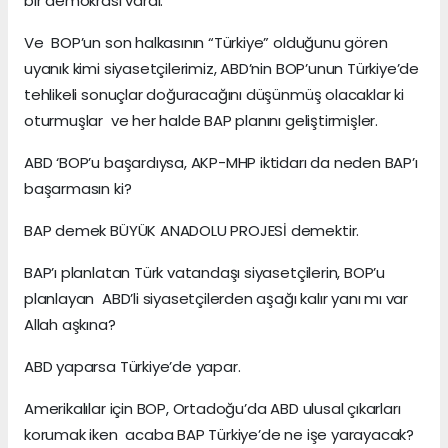
bir demokrasi vardı.
Ve BOP’un son halkasının “Türkiye” olduğunu gören
uyanık kimi siyasetçilerimiz, ABD’nin BOP’unun Türkiye’de
tehlikeli sonuçlar doğuracağını düşünmüş olacaklar ki
oturmuşlar ve her halde BAP planını geliştirmişler.
ABD ‘BOP’u başardıysa, AKP-MHP iktidarı da neden BAP’ı
başarmasın ki?
BAP demek BÜYÜK ANADOLU PROJESİ demektir.
BAP’ı planlatan Türk vatandaşı siyasetçilerin, BOP’u
planlayan ABD’li siyasetçilerden aşağı kalır yanı mı var
Allah aşkına?
ABD yaparsa Türkiye’de yapar.
Amerikalılar için BOP, Ortadoğu’da ABD ulusal çıkarları
korumak iken acaba BAP Türkiye’de ne işe yarayacak?