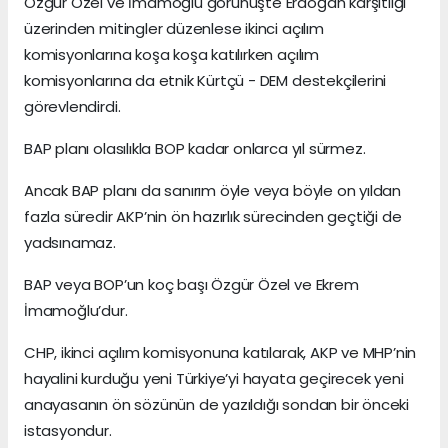
Özgür Özel ve İmamoğlu görünüşte Erdoğan karşıtlığı
üzerinden mitingler düzenlese ikinci açılım
komisyonlarına koşa koşa katılırken açılım
komisyonlarına da etnik Kürtçü - DEM destekçilerini
görevlendirdi.
BAP planı olasılıkla BOP kadar onlarca yıl sürmez.
Ancak BAP planı da sanırım öyle veya böyle on yıldan
fazla süredir AKP’nin ön hazırlık sürecinden geçtiği de
yadsınamaz.
BAP veya BOP’un koç başı Özgür Özel ve Ekrem
İmamoğlu’dur.
CHP, ikinci açılım komisyonuna katılarak, AKP ve MHP’nin
hayalini kurduğu yeni Türkiye’yi hayata geçirecek yeni
anayasanın ön sözünün de yazıldığı sondan bir önceki
istasyondur.