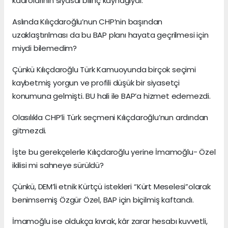
kadrolarının siyasal bilinç kaynağıydı.
Aslında Kılıçdaroğlu’nun CHP’nin başından
uzaklaştırılması da bu BAP planı hayata geçrilmesi için
miydi bilemedim?
Çünkü Kılıçdaroğlu Türk Kamuoyunda birçok seçimi
kaybetmiş yorgun ve profili düşük bir siyasetçi
konumuna gelmişti. BU hali ile BAP’a hizmet edemezdi.
Olasılıkla CHP’li Türk seçmeni Kılıçdaroğlu’nun ardından
gitmezdi.
İşte bu gerekçelerle Kılıçdaroğlu yerine İmamoğlu- Özel
ikilisi mi sahneye sürüldü?
Çünkü, DEM’li etnik Kürtçü istekleri “Kürt Meselesi”olarak
benimsemiş Özgür Özel, BAP için biçilmiş kaftandı.
İmamoğlu ise oldukça kıvrak, kâr zarar hesabı kuvvetli,