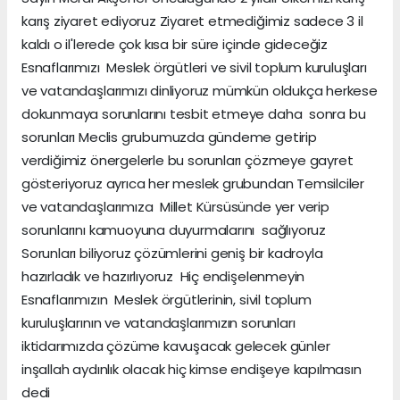
karış ziyaret ediyoruz Ziyaret etmediğimiz sadece 3 il
kaldı o il'lerede çok kısa bir süre içinde gideceğiz
Esnaflarımızı Meslek örgütleri ve sivil toplum kuruluşları
ve vatandaşlarımızı dinliyoruz mümkün oldukça herkese
dokunmaya sorunlarını tesbit etmeye daha sonra bu
sorunları Meclis grubumuzda gündeme getirip
verdiğimiz önergelerle bu sorunları çözmeye gayret
gösteriyoruz ayrıca her meslek grubundan Temsilciler
ve vatandaşlarımıza Millet Kürsüsünde yer verip
sorunlarını kamuoyuna duyurmalarını sağlıyoruz
Sorunları biliyoruz çözümlerini geniş bir kadroyla
hazırladık ve hazırlıyoruz Hiç endişelenmeyin
Esnaflarımızın Meslek örgütlerinin, sivil toplum
kuruluşlarının ve vatandaşlarımızın sorunları
iktidarımızda çözüme kavuşacak gelecek günler
inşallah aydınlık olacak hiç kimse endişeye kapılmasın
dedi