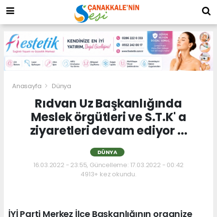
Anasayfa
Dünya
Rıdvan Uz Başkanlığında
Meslek örgütleri ve S.T.K' a
ziyaretleri devam ediyor ...
DÜNYA
16.03.2022 - 23:55, Güncelleme: 17.03.2022 - 00:42
4913+ kez okundu.
İYİ Parti Merkez İlçe Başkanlığının organize