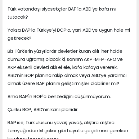
Türk vatandaşı siyasetçiler BAP’la ABD’ye kafa mı
tutacak?
Yoksa BAP’la Türkiye’yi BOP’a, yani ABD’ye uygun hale mi
getirecek?
Biz Türklerin yüzyıllardır devletler kuran aklı her halde
dumura uğramış olacak ki, sanırım AKP-MHP-APO ve
AKP eksenli devleti aklı el ele, kafa kafaya vererek,
ABD’nin BOP planına rakip olmak veya ABD’ye yardımcı
olmak üzere BAP planını geliştirmişler olabilirler mi?
Ama BAP'ın BOP'a benzediğini düşünmüyorum.
Çünkü BOP, ABD’nin kanlı planıdır.
BAP ise; Türk ulusunu yavaş yavaş, alıştıra alıştıra
tereyağından kıl çeker gibi hayata geçirilmesi gereken
bir plana benzetiyorum.