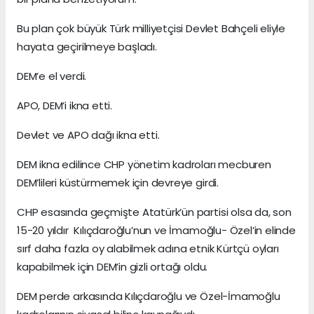
Bu plan çok büyük Türk milliyetçisi Devlet Bahçeli eliyle
hayata geçirilmeye başladı.
DEM’e el verdi.
APO, DEM’i ikna etti.
Devlet ve APO dağı ikna etti.
DEM ikna edilince CHP yönetim kadroları mecburen
DEM’lileri küstürmemek için devreye girdi.
CHP esasında geçmişte Atatürk’ün partisi olsa da, son
15-20 yıldır Kılıçdaroğlu’nun ve İmamoğlu- Özel’in elinde
sırf daha fazla oy alabilmek adına etnik Kürtçü oyları
kapabilmek için DEM’in gizli ortağı oldu.
DEM perde arkasında Kılıçdaroğlu ve Özel-İmamoğlu