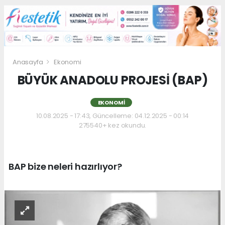
Anasayfa
Ekonomi
BÜYÜK ANADOLU PROJESİ (BAP)
EKONOMI
10.08.2025 - 17:43, Güncelleme: 04.12.2025 - 00:14
275540+ kez okundu.
BAP bize neleri hazırlıyor?