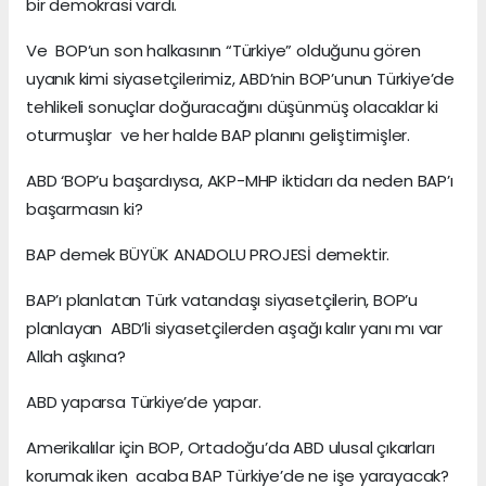
bir demokrasi vardı.
Ve BOP’un son halkasının “Türkiye” olduğunu gören
uyanık kimi siyasetçilerimiz, ABD’nin BOP’unun Türkiye’de
tehlikeli sonuçlar doğuracağını düşünmüş olacaklar ki
oturmuşlar ve her halde BAP planını geliştirmişler.
ABD ‘BOP’u başardıysa, AKP-MHP iktidarı da neden BAP’ı
başarmasın ki?
BAP demek BÜYÜK ANADOLU PROJESİ demektir.
BAP’ı planlatan Türk vatandaşı siyasetçilerin, BOP’u
planlayan ABD’li siyasetçilerden aşağı kalır yanı mı var
Allah aşkına?
ABD yaparsa Türkiye’de yapar.
Amerikalılar için BOP, Ortadoğu’da ABD ulusal çıkarları
korumak iken acaba BAP Türkiye’de ne işe yarayacak?