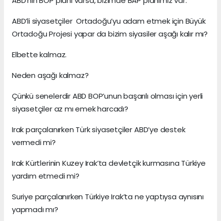
ABD’nin BOP planı varsa, bizimde BAP planımız var.
ABD’li siyasetçiler Ortadoğu’yu adam etmek için Büyük
Ortadoğu Projesi yapar da bizim siyasiler aşağı kalır mı?
Elbette kalmaz.
Neden aşağı kalmaz?
Çünkü senelerdir ABD BOP’unun başarılı olması için yerli
siyasetçiler az mı emek harcadı?
Irak parçalanırken Türk siyasetçiler ABD’ye destek
vermedi mi?
Irak Kürtlerinin Kuzey Irak’ta devletçik kurmasına Türkiye
yardım etmedi mi?
Suriye parçalanırken Türkiye Irak’ta ne yaptıysa aynısını
yapmadı mı?