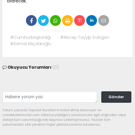
bitirecek.
#Cumhurbaşkanlığı
#Recep Tayyip Erdoğan
#Kemal Kılıçdaroğlu
Okuyucu Yorumları
(0)
Gönder
Yorum yazarak Topluluk Kuralları’nı kabul etmiş bulunuyor ve
canakkaleninsesi.com sitesine yaptığınız yorumunuzla ilgili doğrudan veya
dolaylı tüm sorumluluğu tek başınıza üstleniyorsunuz. Yazılan tüm
yorumlardan site yönetimi hiçbir şekilde sorumlu tutulamaz.