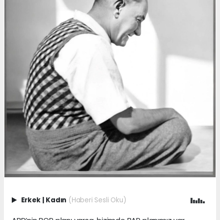
Erkek
|
Kadın
(Haberi Sesli Oku)