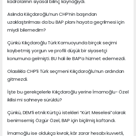
kadrolarının siyasal bilinç kaynağıydı.
Aslında Kılıçdaroğlu’nun CHP’nin başından
uzaklaştırılması da bu BAP planı hayata geçrilmesi için
miydi bilemedim?
Çünkü Kılıçdaroğlu Türk Kamuoyunda birçok seçimi
kaybetmiş yorgun ve profili düşük bir siyasetçi
konumuna gelmişti. BU hali ile BAP’a hizmet edemezdi.
Olasılıkla CHP’li Türk seçmeni Kılıçdaroğlu’nun ardından
gitmezdi.
İşte bu gerekçelerle Kılıçdaroğlu yerine İmamoğlu- Özel
ikilisi mi sahneye sürüldü?
Çünkü, DEM’li etnik Kürtçü istekleri “Kürt Meselesi”olarak
benimsemiş Özgür Özel, BAP için biçilmiş kaftandı.
İmamoğlu ise oldukça kıvrak, kâr zarar hesabı kuvvetli,