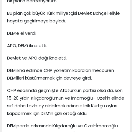
bir plana benzetiyorum.
Bu plan çok büyük Türk milliyetçisi Devlet Bahçeli eliyle
hayata geçirilmeye başladı.
DEM’e el verdi.
APO, DEM’i ikna etti.
Devlet ve APO dağı ikna etti.
DEM ikna edilince CHP yönetim kadroları mecburen
DEM’lileri küstürmemek için devreye girdi.
CHP esasında geçmişte Atatürk’ün partisi olsa da, son
15-20 yıldır Kılıçdaroğlu’nun ve İmamoğlu- Özel’in elinde
sırf daha fazla oy alabilmek adına etnik Kürtçü oyları
kapabilmek için DEM’in gizli ortağı oldu.
DEM perde arkasında Kılıçdaroğlu ve Özel-İmamoğlu