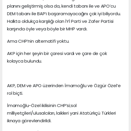
planını geliştirmiş olsa da, kendi tabanı ile ve APO’cu
DEM tabanı ile BAP’ı başaramayacağını çok iyi biliyordu.
Halkta oldukça karşılığı olan İYİ Parti ve Zafer Partisi
karşında öyle veya böyle bir MHP vardı.
Ama CHP’nin alternatifi yoktu.
AKP için her şeyin bir çaresi vardı ve çare de çok
kolayca bulundu.
AKP, DEM ve APO üzerinden İmamoğlu ve Özgür Özel’e
rol biçti.
İmamoğlu-Özel ikilisinin CHP’si;sol
milliyetçileri/ulusalcıları, laikleri yani Atatürkçü Türkleri
iknaya görevlendirildi.