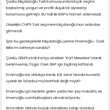
Çünkü Kılıçdaroğlu Türk Kamuoyunda birçok seçimi
kaybetmiş yorgun ve profili düşük bir siyasetçi
konumuna gelmişti. BU hali ile BAP’a hizmet edemezdi.
Olasılıkla CHP’li Türk seçmeni Kılıçdaroğlu’nun ardından
gitmezdi.
İşte bu gerekçelerle Kılıçdaroğlu yerine İmamoğlu- Özel
ikilisi mi sahneye sürüldü?
Çünkü, DEM’li etnik Kürtçü istekleri “Kürt Meselesi”olarak
benimsemiş Özgür Özel, BAP için biçilmiş kaftandı.
İmamoğlu ise oldukça kıvrak, kâr zarar hesabı kuvvetli,
uyanık bir İstanbul müteahhidi değil miydi?
İmamoğlu için hedefe giden yolda her şey mübahtı ve
İmamoğlu cumhurbaşkanı olmak istiyordu.
Ama elinin altında büyük olanaklara sahip İstanbul