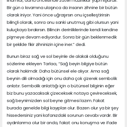
ilhamlar, daha öncesinde zaten hazırlıklar yapmışlardır.
Bir gün o kıvamına ulaşınca da insanın zihnine bir bütün
olarak iniyor. Yani önce uğraşırsın onu içselleştirirsin
bilinçli olarak, sonra onu sanki unutmuş gibi olursun yani
kuluçkaya bırakırsın. Bilincin derinliklerinde kendi kendine
pişmeye devam ediyordur. Sonra bir gün beklenmedik
bir şekilde fikir zihninizin içine iner.” dedi.
Bunun biraz sağ ve sol beyinle de alakalı olduğunu
sözlerine ekleyen Tarlacı, “Sağ beyin bilgiye bütün
olarak hakimdir. Daha bütünsel ele alıyor. Ama sağ
beynin dili olmadığı için onu daha çok çizerek sembolik
anlatır. Sembolik anlattığı için o bütünsel bilginin eğer
biz bunu yazacaksak çizeceksek notaya çevireceksek,
sağ beynimizden sol beyne gitmesi lazım. Fakat
burada genelde bilgi kayıpları olur. Bazen olur ya bir şey
hissedersiniz yani kafanızdaki sorunun cevabı vardır. Bir
aydınlanma olur bir anda, fakat onu konuşma ve ifade