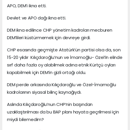
APO, DEM’i ikna etti.
Devlet ve APO dağı ikna etti.
DEM ikna edilince CHP yönetim kadroları mecburen
DEM’lileri küstürmemek için devreye girdi.
CHP esasında geçmişte Atatürk’ün partisi olsa da, son
15-20 yıldır Kılıçdaroğlu’nun ve İmamoğlu- Özel’in elinde
sırf daha fazla oy alabilmek adına etnik Kürtçü oyları
kapabilmek için DEM’in gizli ortağı oldu.
DEM perde arkasında Kılıçdaroğlu ve Özel-İmamoğlu
kadrolarının siyasal bilinç kaynağıydı.
Aslında Kılıçdaroğlu’nun CHP’nin başından
uzaklaştırılması da bu BAP planı hayata geçrilmesi için
miydi bilemedim?