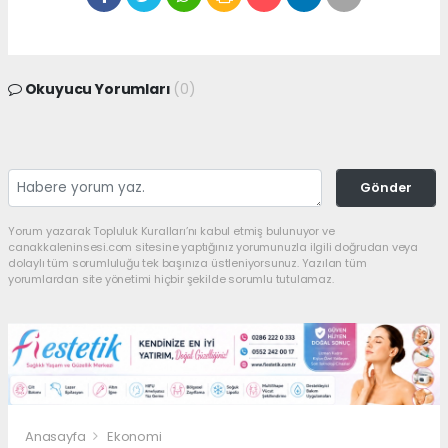
Okuyucu Yorumları
(0)
Gönder
Yorum yazarak Topluluk Kuralları’nı kabul etmiş bulunuyor ve
canakkaleninsesi.com sitesine yaptığınız yorumunuzla ilgili doğrudan veya
dolaylı tüm sorumluluğu tek başınıza üstleniyorsunuz. Yazılan tüm
yorumlardan site yönetimi hiçbir şekilde sorumlu tutulamaz.
Anasayfa
Ekonomi