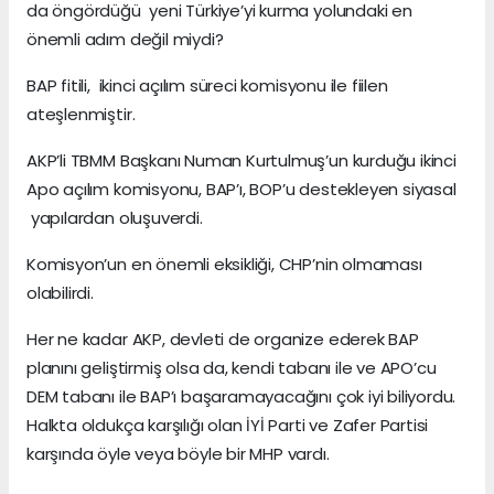
da öngördüğü yeni Türkiye’yi kurma yolundaki en
önemli adım değil miydi?
BAP fitili, ikinci açılım süreci komisyonu ile fiilen
ateşlenmiştir.
AKP’li TBMM Başkanı Numan Kurtulmuş’un kurduğu ikinci
Apo açılım komisyonu, BAP’ı, BOP’u destekleyen siyasal
yapılardan oluşuverdi.
Komisyon’un en önemli eksikliği, CHP’nin olmaması
olabilirdi.
Her ne kadar AKP, devleti de organize ederek BAP
planını geliştirmiş olsa da, kendi tabanı ile ve APO’cu
DEM tabanı ile BAP’ı başaramayacağını çok iyi biliyordu.
Halkta oldukça karşılığı olan İYİ Parti ve Zafer Partisi
karşında öyle veya böyle bir MHP vardı.