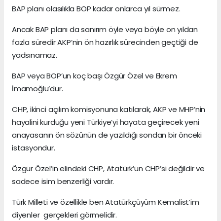
BAP planı olasılıkla BOP kadar onlarca yıl sürmez.
Ancak BAP planı da sanırım öyle veya böyle on yıldan
fazla süredir AKP’nin ön hazırlık sürecinden geçtiği de
yadsınamaz.
BAP veya BOP’un koç başı Özgür Özel ve Ekrem
İmamoğlu’dur.
CHP, ikinci açılım komisyonuna katılarak, AKP ve MHP’nin
hayalini kurduğu yeni Türkiye’yi hayata geçirecek yeni
anayasanın ön sözünün de yazıldığı sondan bir önceki
istasyondur.
Özgür Özel’in elindeki CHP, Atatürk’ün CHP’si değildir ve
sadece isim benzerliği vardır.
Türk Milleti ve özellikle ben Atatürkçüyüm Kemalist’im
diyenler gerçekleri görmelidir.