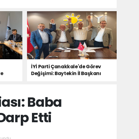
İYİ Parti Çanakkale'de Görev
ye
Değişimi: Baytekin İl Başkanı
iası: Baba
arp Etti
kundu.