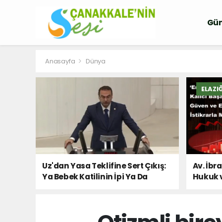
Gü
Anasayfa
Dünya
ELAZI
Uz'dan Yasa Teklifine Sert Çıkış:
Av. İbr
Ya Bebek Katilinin İpi Ya Da
Hukuk 
Milletin Sesi!