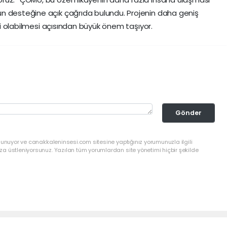
n desteğine açık çağrıda bulundu. Projenin daha geniş
esi olabilmesi açısından büyük önem taşıyor.
Gönder
lunuyor ve canakkaleninsesi.com sitesine yaptığınız yorumunuzla ilgili
a üstleniyorsunuz. Yazılan tüm yorumlardan site yönetimi hiçbir şekilde