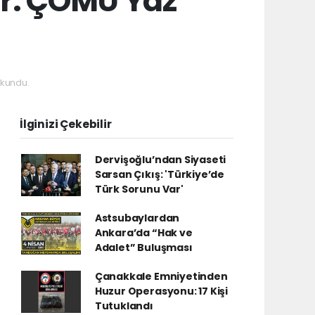
or: ÇOMÜ Yaz
kundu.
İlginizi Çekebilir
Dervişoğlu’ndan Siyaseti
Sarsan Çıkış: 'Türkiye’de
Türk Sorunu Var'
Astsubaylardan
Ankara’da “Hak ve
Adalet” Buluşması
Çanakkale Emniyetinden
Huzur Operasyonu: 17 Kişi
Tutuklandı