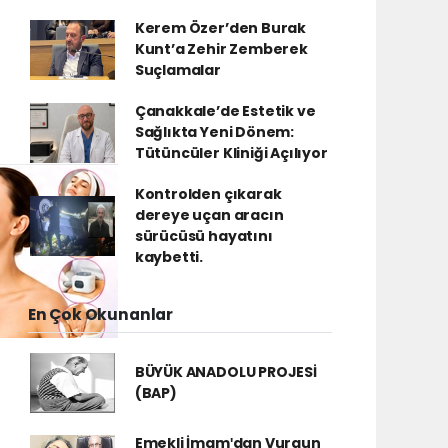
Kerem Özer’den Burak
Kunt’a Zehir Zemberek
Suçlamalar
Çanakkale’de Estetik ve
Sağlıkta Yeni Dönem:
Tütüncüler Kliniği Açılıyor
Kontrolden çıkarak
dereye uçan aracın
sürücüsü hayatını
kaybetti.
En Çok Okunanlar
BÜYÜK ANADOLU PROJESİ
(BAP)
Emekli İmamʹdan Vurgun