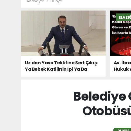
Anasayfa
Dünya
ELAZI
Uz'dan Yasa Teklifine Sert Çıkış:
Av. İbr
Ya Bebek Katilinin İpi Ya Da
Hukuk 
Milletin Sesi!
Belediye 
Otobüsü
DÜNYA