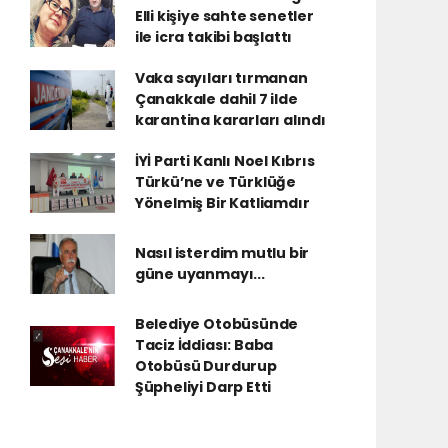
Elli kişiye sahte senetler
ile icra takibi başlattı
Vaka sayıları tırmanan
Çanakkale dahil 7 ilde
karantina kararları alındı
İYİ Parti Kanlı Noel Kıbrıs
Türkü’ne ve Türklüğe
Yönelmiş Bir Katliamdır
Nasıl isterdim mutlu bir
güne uyanmayı...
Belediye Otobüsünde
Taciz İddiası: Baba
Otobüsü Durdurup
Şüpheliyi Darp Etti