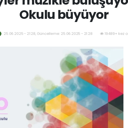
eyler müzikle buluşuy
Okulu büyüyor
25.06.2025 - 21:28, Güncelleme: 25.06.2025 - 21:28
19489+ kez o