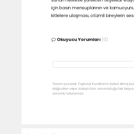
için basın mensuplarının ve kamuoyunu
kitlelere ulaşması, otizmli bireylerin s
Okuyucu Yorumları
(0)
Yorum yazarak Topluluk Kuralları’nı kabul etmiş bu
doğrudan veya dolaylı tüm sorumluluğu tek başınız
sorumlu tutulamaz.