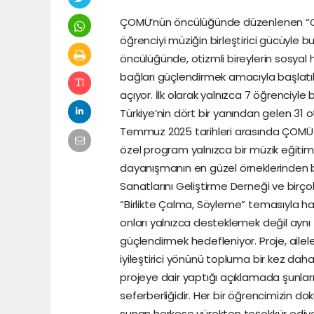
ÇOMÜ’nün öncülüğünde düzenlenen “Oti
öğrenciyi müziğin birleştirici gücüyle 
öncülüğünde, otizmli bireylerin sosyal 
bağları güçlendirmek amacıyla başlatıla
açıyor. İlk olarak yalnızca 7 öğrenciyle
Türkiye’nin dört bir yanından gelen 31 
Temmuz 2025 tarihleri arasında ÇOMÜ 
özel program yalnızca bir müzik eğitimi
dayanışmanın en güzel örneklerinden bi
Sanatlarını Geliştirme Derneği ve birçok
“Birlikte Çalma, Söyleme” temasıyla hay
onları yalnızca desteklemek değil ayn
güçlendirmek hedefleniyor. Proje, ailele
iyileştirici yönünü topluma bir kez daha
projeye dair yaptığı açıklamada şunları
seferberliğidir. Her bir öğrencimizin d
sunan herkese yürekten teşekkür ediyo