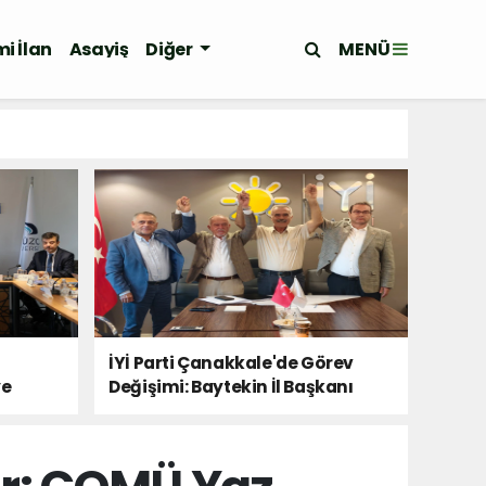
MENÜ
i İlan
Asayiş
Diğer
İYİ Parti Çanakkale'de Görev
ye
Değişimi: Baytekin İl Başkanı