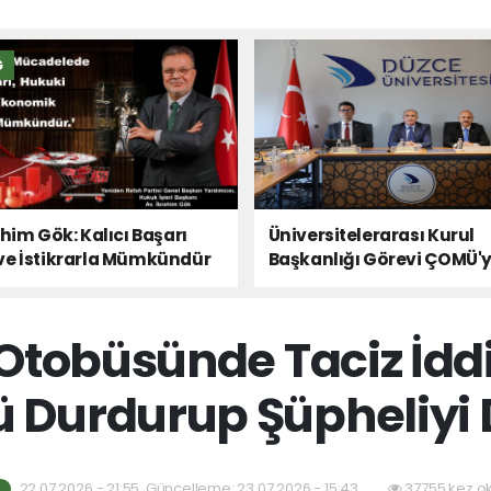
Ğ
ahim Gök: Kalıcı Başarı
Üniversitelerarası Kurul
ve İstikrarla Mümkündür
Başkanlığı Görevi ÇOMÜ'
Devredildi
Otobüsünde Taciz İdd
 Durdurup Şüpheliyi D
22.07.2026 - 21:55, Güncelleme: 23.07.2026 - 15:43
37755 kez o