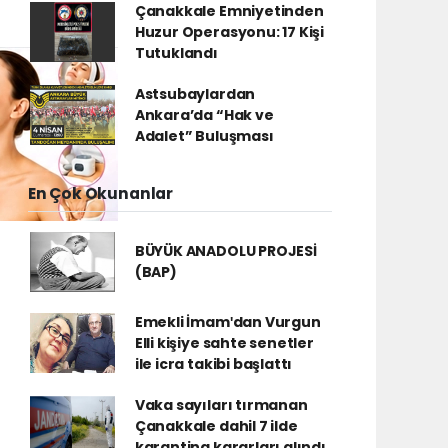
Çanakkale Emniyetinden
Huzur Operasyonu: 17 Kişi
Tutuklandı
Astsubaylardan
Ankara’da “Hak ve
Adalet” Buluşması
En Çok Okunanlar
BÜYÜK ANADOLU PROJESİ
(BAP)
Emekli İmamʹdan Vurgun
Elli kişiye sahte senetler
ile icra takibi başlattı
Vaka sayıları tırmanan
Çanakkale dahil 7 ilde
karantina kararları alındı