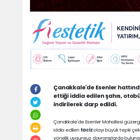
Çanakkale'de Esenler hattınd
ettiği iddia edilen şahıs, o
indirilerek darp edildi.
Çanakkale'de Esenler Mahallesi güzer
iddia edilen
taciz
olayı büyük tepki çe
yönelik uygunsuz davranışlarda bulunan