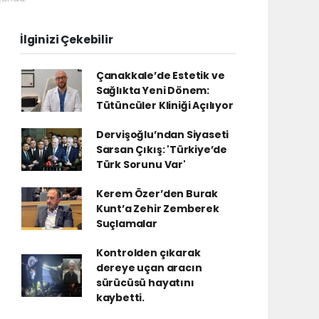
İlginizi Çekebilir
Çanakkale’de Estetik ve
Sağlıkta Yeni Dönem:
Tütüncüler Kliniği Açılıyor
Dervişoğlu’ndan Siyaseti
Sarsan Çıkış: 'Türkiye’de
Türk Sorunu Var'
Kerem Özer’den Burak
Kunt’a Zehir Zemberek
Suçlamalar
Kontrolden çıkarak
dereye uçan aracın
sürücüsü hayatını
kaybetti.