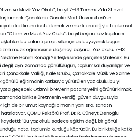
zm ve Müzik Yaz Okulu”, bu yıl 7–13 Temmuz’da 31 özel
buluşturacak. Çanakkale Onsekiz Mart Üniversitesi’nin
hayata katılımını desteklemek ve müzik aracılığıyla toplumsal
n “Otizm ve Müzik Yaz Okulu”, bu yıl beşinci kez kapılarını
 başlatılan bu anlamlı proje, yıllar içinde büyüyerek bugün
otizmli müzik öğrencisine ulaşmayı başardı. Yaz okulu, 7–13
Nedime Hanım Konağı Yerleşkesi’nde gerçekleştirilecek. Bu
 değil; aynı zamanda gönüllülüğün, toplumsal duyarlılığın ve
ri. Çanakkale Valiliği, Kale Grubu, Çanakkale Müzik ve Sahne
 gönüllü eğitimcinin katkısıyla yürütülen yaz okulu, bu yıl
ata geçecek. Otizmli bireylerin potansiyelini görünür kılmak,
ı zamanda birlikte üretmenin verdiği güven duygusuyla
r için de bir umut kaynağı olmanın yanı sıra, sanatın
 hatırlatıyor. ÇOMÜ Rektörü Prof. Dr. R. Cüneyt Erenoğlu,
 kaydetti: “Bu yaz okulu sadece eğitim değil, bir gönül
okunduğu nota, toplumla kurduğu köprüdür. Bu birlikteliğe katkı
ruz.” ÇOMÜ, bu özel hikâyenin daha fazla insana ulaşması