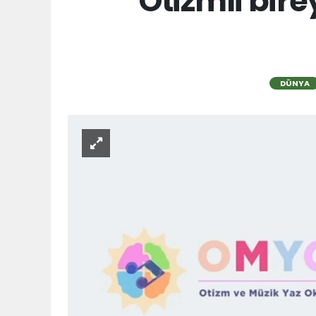
Otizmli bir
DÜNYA