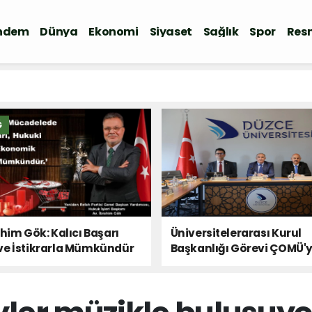
ndem
Dünya
Ekonomi
Siyaset
Sağlık
Spor
Resm
Ğ
ahim Gök: Kalıcı Başarı
Üniversitelerarası Kurul
ve İstikrarla Mümkündür
Başkanlığı Görevi ÇOMÜ'
Devredildi