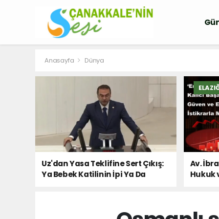
Gü
Anasayfa
Dünya
ELAZI
Uz'dan Yasa Teklifine Sert Çıkış:
Av. İbr
Ya Bebek Katilinin İpi Ya Da
Hukuk 
Milletin Sesi!