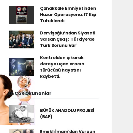
Çanakkale Emniyetinden
Huzur Operasyonu: 17 Kişi
Tutuklandı
Dervişoğlu’ndan Siyaseti
Sarsan Çıkış: 'Türkiye’de
Türk Sorunu Var'
Kontrolden çıkarak
dereye uçan aracın
sürücüsü hayatını
kaybetti.
En Çok Okunanlar
BÜYÜK ANADOLU PROJESİ
(BAP)
Emekli İmamʹdan Vurgun