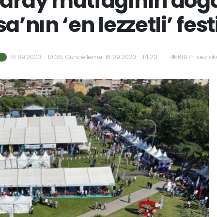
aray mutfağının doğ
a’nın ‘en lezzetli’ fest
16.09.2023 - 10:38, Güncelleme: 16.09.2023 - 14:23
6817+ kez ok