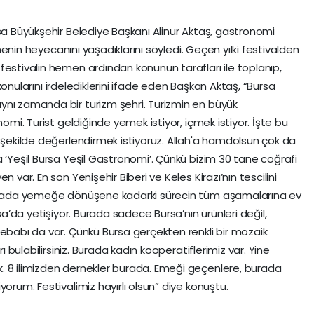
rsa Büyükşehir Belediye Başkanı Alinur Aktaş, gastronomi
irmenin heyecanını yaşadıklarını söyledi. Geçen yılki festivalden
festivalin hemen ardından konunun tarafları ile toplanıp,
’ konularını irdelediklerini ifade eden Başkan Aktaş, “Bursa
ynı zamanda bir turizm şehri. Turizmin en büyük
nomi. Turist geldiğinde yemek istiyor, içmek istiyor. İşte bu
i şekilde değerlendirmek istiyoruz. Allah'a hamdolsun çok da
 ‘Yeşil Bursa Yeşil Gastronomi’. Çünkü bizim 30 tane coğrafi
 var. En son Yenişehir Biberi ve Keles Kirazı’nın tescilini
sofrada yemeğe dönüşene kadarki sürecin tüm aşamalarına ev
rsa’da yetişiyor. Burada sadece Bursa’nın ürünleri değil,
kebabı da var. Çünkü Bursa gerçekten renkli bir mozaik.
rı bulabilirsiniz. Burada kadın kooperatiflerimiz var. Yine
. 8 ilimizden dernekler burada. Emeği geçenlere, burada
orum. Festivalimiz hayırlı olsun” diye konuştu.