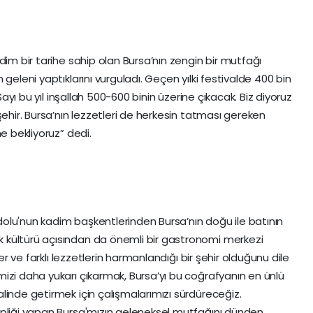
dim bir tarihe sahip olan Bursa’nın zengin bir mutfağı
geleni yaptıklarını vurguladı. Geçen yılki festivalde 400 bin
“Sayı bu yıl inşallah 500-600 binin üzerine çıkacak. Biz diyoruz
şehir. Bursa’nın lezzetleri de herkesin tatması gereken
e bekliyoruz” dedi.
olu'nun kadim başkentlerinden Bursa’nın doğu ile batının
 kültürü açısından da önemli bir gastronomi merkezi
ler ve farklı lezzetlerin harmanlandığı bir şehir olduğunu dile
izi daha yukarı çıkarmak, Bursa’yı bu coğrafyanın en ünlü
linde getirmek için çalışmalarımızı sürdüreceğiz.
ipliği yapan Bursa'mızın geleneksel mutfağını dünden