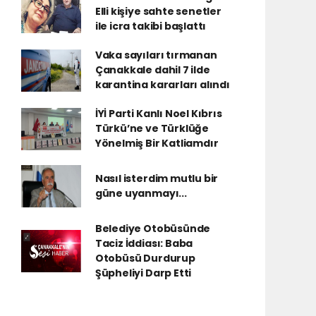
Elli kişiye sahte senetler
ile icra takibi başlattı
Vaka sayıları tırmanan
Çanakkale dahil 7 ilde
karantina kararları alındı
İYİ Parti Kanlı Noel Kıbrıs
Türkü’ne ve Türklüğe
Yönelmiş Bir Katliamdır
Nasıl isterdim mutlu bir
güne uyanmayı...
Belediye Otobüsünde
Taciz İddiası: Baba
Otobüsü Durdurup
Şüpheliyi Darp Etti