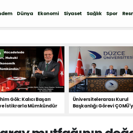
ndem
Dünya
Ekonomi
Siyaset
Sağlık
Spor
Resm
Ğ
ahim Gök: Kalıcı Başarı
Üniversitelerarası Kurul
ve İstikrarla Mümkündür
Başkanlığı Görevi ÇOMÜ'
Devredildi