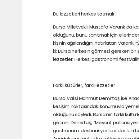
Bu lezzetleri herkes tatmalı
Bursa Milletvekili Mustafa Varank da ka
olduğunu, bunu tanıtmak için ellerinden 
kişinin ağırlandığını hatırlatan Varank, 
ki; Bursa herkesin görmesi gereken bir 
lezzetler. Herkesi gastronomi festivalin
Farklı kültürler, farklı lezzetler
Bursa Valisi Mahmut Demirtaş ise Anad
kesişim noktasındaki konumuyla yemek
olduğunu söyledi. Bursa’nın farklı kültür
getiren Demirtaş, “Mevcut potansiyelim
gastronomi destinasyonlarından biri ha
Anadolu'nun enfes lezzetlerine ev sah