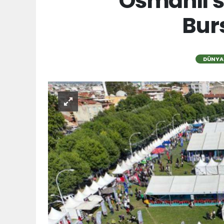
Osmanlı s
Burs
DÜNYA