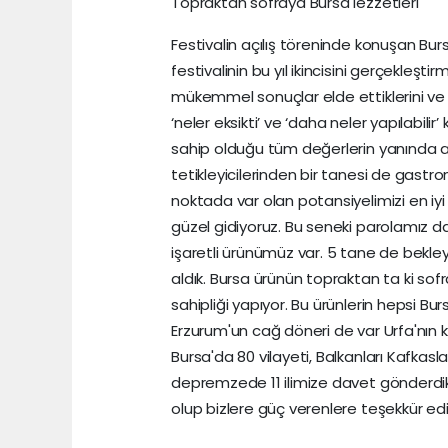
Topraktan sofraya Bursa lezzetleri
Festivalin açılış töreninde konuşan Bu
festivalinin bu yıl ikincisini gerçekleşt
mükemmel sonuçlar elde ettiklerini ve 
‘neler eksikti’ ve ‘daha neler yapılabilir
sahip olduğu tüm değerlerin yanında a
tetikleyicilerinden bir tanesi de gastro
noktada var olan potansiyelimizi en iy
güzel gidiyoruz. Bu seneki parolamız da
işaretli ürünümüz var. 5 tane de bekleyen
aldık. Bursa ürünün topraktan ta ki 
sahipliği yapıyor. Bu ürünlerin hepsi Bu
Erzurum'un cağ döneri de var Urfa'nın 
Bursa'da 80 vilayeti, Balkanları Kafkasla
depremzede 11 ilimize davet gönderdik
olup bizlere güç verenlere teşekkür ediy