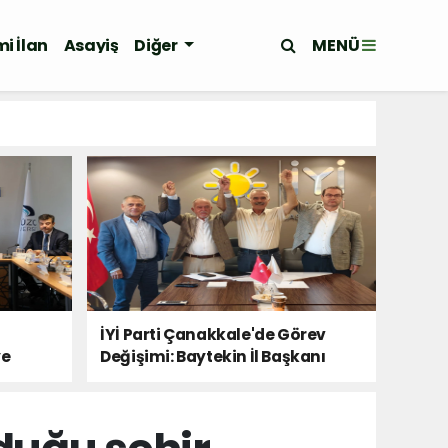
MENÜ
i İlan
Asayiş
Diğer
İYİ Parti Çanakkale'de Görev
ye
Değişimi: Baytekin İl Başkanı