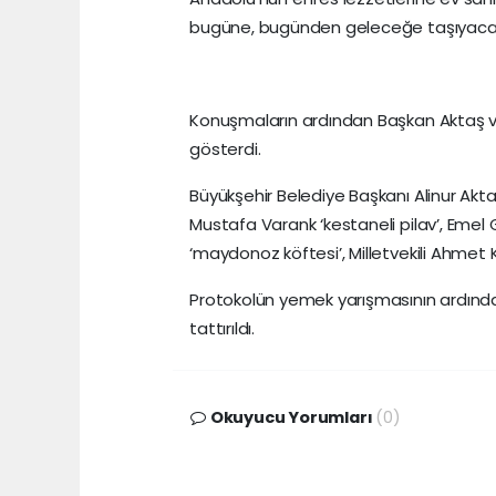
bugüne, bugünden geleceğe taşıyacağ
Konuşmaların ardından Başkan Aktaş ve p
gösterdi.
Büyükşehir Belediye Başkanı Alinur Aktaş
Mustafa Varank ‘kestaneli pilav’, Eme
‘maydonoz köftesi’, Milletvekili Ahmet K
Protokolün yemek yarışmasının ardından
tattırıldı.
Okuyucu Yorumları
(0)