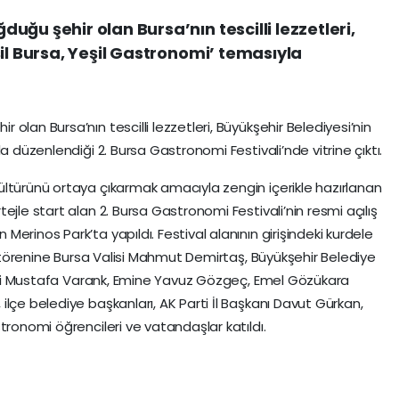
ğu şehir olan Bursa’nın tescilli lezzetleri,
il Bursa, Yeşil Gastronomi’ temasıyla
olan Bursa’nın tescilli lezzetleri, Büyükşehir Belediyesi’nin
a düzenlendiği 2. Bursa Gastronomi Festivali’nde vitrine çıktı.
ltürünü ortaya çıkarmak amacıyla zengin içerikle hazırlanan
ejle start alan 2. Bursa Gastronomi Festivali’nin resmi açılış
erinos Park’ta yapıldı. Festival alanının girişindeki kurdele
ış törenine Bursa Valisi Mahmut Demirtaş, Büyükşehir Belediye
lleri Mustafa Varank, Emine Yavuz Gözgeç, Emel Gözükara
lçe belediye başkanları, AK Parti İl Başkanı Davut Gürkan,
tronomi öğrencileri ve vatandaşlar katıldı.