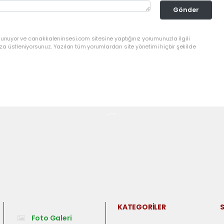
Gönder
lunuyor ve canakkaleninsesi.com sitesine yaptığınız yorumunuzla ilgili
a üstleniyorsunuz. Yazılan tüm yorumlardan site yönetimi hiçbir şekilde
KATEGORİLER
S
Foto Galeri