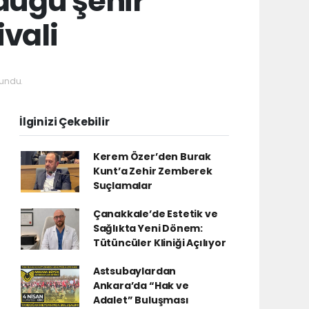
duğu şehir
ivali
undu.
İlginizi Çekebilir
Kerem Özer’den Burak
Kunt’a Zehir Zemberek
Suçlamalar
Çanakkale’de Estetik ve
Sağlıkta Yeni Dönem:
Tütüncüler Kliniği Açılıyor
Astsubaylardan
Ankara’da “Hak ve
Adalet” Buluşması