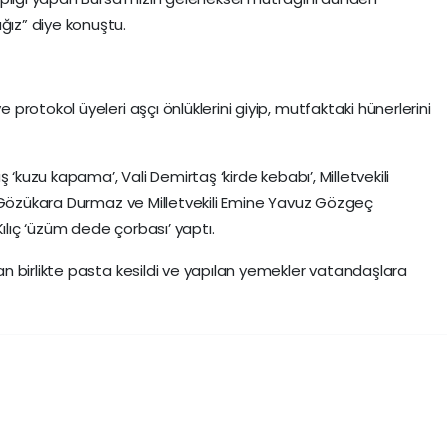
ız” diye konuştu.
rotokol üyeleri aşçı önlüklerini giyip, mutfaktaki hünerlerini
 ‘kuzu kapama’, Vali Demirtaş ‘kirde kebabı’, Milletvekili
l Gözükara Durmaz ve Milletvekili Emine Yavuz Gözgeç
ılıç ‘üzüm dede çorbası’ yaptı.
 birlikte pasta kesildi ve yapılan yemekler vatandaşlara