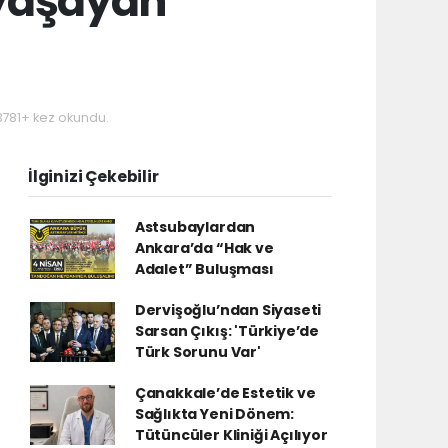
yaşayan
781+ kez okundu.
İlginizi Çekebilir
Astsubaylardan
Ankara’da “Hak ve
Adalet” Buluşması
Dervişoğlu’ndan Siyaseti
Sarsan Çıkış: 'Türkiye’de
Türk Sorunu Var'
Çanakkale’de Estetik ve
Sağlıkta Yeni Dönem:
Tütüncüler Kliniği Açılıyor