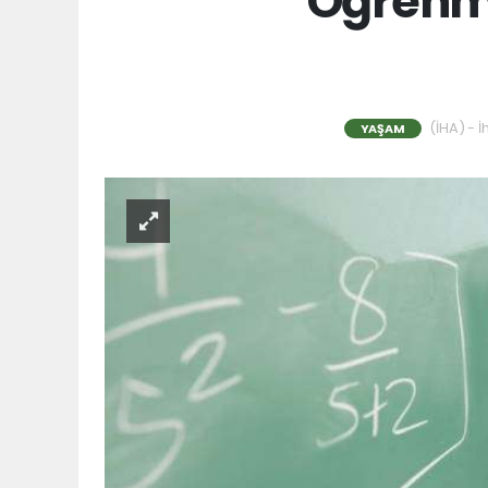
Öğrenm
(İHA) - İ
YAŞAM