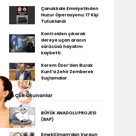
Çanakkale Emniyetinden
Huzur Operasyonu: 17 Kişi
Tutuklandı
Kontrolden çıkarak
dereye uçan aracın
sürücüsü hayatını
kaybetti.
Kerem Özer’den Burak
Kunt’a Zehir Zemberek
Suçlamalar
En Çok Okunanlar
BÜYÜK ANADOLU PROJESİ
(BAP)
Emekli İmamʹdan Vurgun