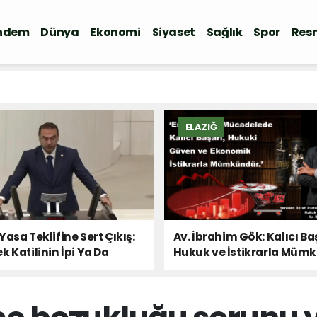
ndem
Dünya
Ekonomi
Siyaset
Sağlık
Spor
Resm
ELAZIĞ
Yasa Teklifine Sert Çıkış:
Av. İbrahim Gök: Kalıcı Ba
k Katilinin İpi Ya Da
Hukuk ve İstikrarla Müm
 Sesi!