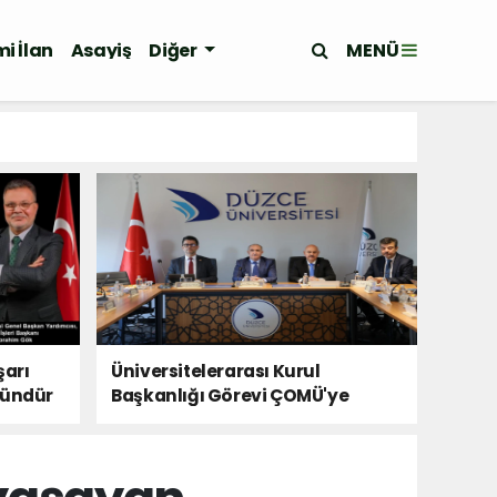
MENÜ
i İlan
Asayiş
Diğer
şarı
Üniversitelerarası Kurul
kündür
Başkanlığı Görevi ÇOMÜ'ye
Devredildi