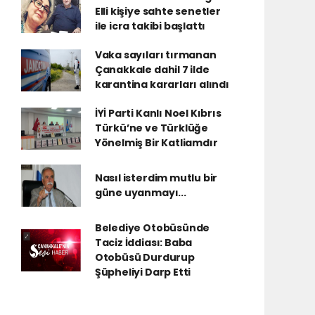
Elli kişiye sahte senetler
ile icra takibi başlattı
Vaka sayıları tırmanan
Çanakkale dahil 7 ilde
karantina kararları alındı
İYİ Parti Kanlı Noel Kıbrıs
Türkü’ne ve Türklüğe
Yönelmiş Bir Katliamdır
Nasıl isterdim mutlu bir
güne uyanmayı...
Belediye Otobüsünde
Taciz İddiası: Baba
Otobüsü Durdurup
Şüpheliyi Darp Etti