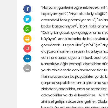
"Haftanın günlerini öğrenebilecek mi?", "Mars’ta yaşam üzerine konuşabiliyor, ama 2 ile 2’yi neden toplayamıyor?", "Niye okulda iyi değil?", "dede"yi neden "bebe" diye okuyor?", " b ve d harfleri arasındaki farkı göremiyor mu?", "Anlamını bildiği bu kelimeleri neden okuyamıyor?" "Neden aklı kadar başaramıyor?", "Dört farklı aritmetik probleminin hepsine birden neden aynı cevabı veriyor?", "Çok iyi bir çocuk, çok çalışıyor ama neden yapamıyor?", "Her yıl aynı noktada, sanki yalnızca yaşı büyüyor". Anne babalarda bu soruları uyandıran çocuk kimdir? Onlar okulda başarısız, ama zeki çocuklardır. Bu çocuklar "çini"yi "için" diye okurlar. 41’i 14 yazarlar, p’yi d, d’yi b yazarlar ve bir kelimeyi oluşturan harflerin sırasını hatırlayamazlar. Ödevlerini tahtadan alamazlar, kaybederler, kitaplarının yerini unuturlar, eşyalarını kaybederler, içinde bulundukları yılı, günü ve mevsimi ayırt edemezler. Kahvaltıya öğle yemeği diyebilirler; dün, bugün ve yarını karıştırabilirler. Gördüklerini hatırlayamazlar ya da zihinlerinde canlandıramazlar. Bu çocuklar sınıfta öğrenemezler. Bu çocuklar, bir cümle ya da fikrin ortasından başlayabilirler ya da bir cümlenin ortasında durabilirler. Bazı durumlarda toplama, çarpma yapabilirler; ama çıkartma ya da bölme yapamazlar. Kimi zamanda matematiği yalnızca zihinden yapabilirler, ama yazamazlar. Kelimeleri yüksek sesle okurken harfleri ve heceleri atlayabilirler ya da ekleyebilirler. ALTI YAŞINA GELEN tüm normal çocuklar artık bir eğitim alabilecek zihinsel gelişim düzeyine gelirler. Okula giderler ve ilk öğrendikleri şey okumaktır. Öğrenme bozukluğu adı verilen sorunu yaşayan çocuklarda ise bu hazırlık henüz tamamlanmamıştır. Öğrenmeye yardım eden zihinsel organizasyon bazı bakımlardan yeterli değildir. Okuyamazlar, yazamazlar, matematikte zorluklar yaşayabilirler; ancak zekâ düzeylerinde bir sorun yoktur. Bu çocuklar, özellikle öğrenme bozukluğunun tanınmadığı toplumlarda okulda ve ailelerinde "anlaşılamama" sorunu yaşarlar. Okuyamadıkları ya da yazamadıkları için zekâ düzeylerinden kuşku duyulur. Aileler paniğe kapılır, öğretmen öğretememenin sıkıntısını duyar ve giderek büyüyen bir sorunlar yumağıyla çoğunlukla herkes çocuğa yüklenir durur. Tabii bu yüklenme biraz boşadır, çünkü çocuğun bu farklı durumuna ilişkin pek bir şey bilinmiyordur. Yalnızca öğretmek vardır. Bu tablonun sergilendiği bir çocuk için bir doktor "nörolojik bir olgunlaşmamışlık" ya da "minimal beyin disfonksiyonu"; bir eğitimci "öğrenme bozukluğu" adlandırmalarını kullanır. Öğrenme bozukluğunun son yıllarda en çok kabul gören tanımı 1988 yılında ABD Ulusal Öğrenme Bozukluğu Birleşik Komitesi (NJCLD) tarafından yapılmıştır. Bu tanıma göre, "Öğrenme bozukluğu genel bir terimdir ve dinleme, konuşma, okuma, yazma, akıl yürütme ile matematik yeteneklerin kazanılmasında ve kullanılmasında önemli güçlüklerle kendini gösteren heterojen bir bozukluk grubudur". Bu bozuklukların bireyin yapısıyla ilgili olduğu ve merkezi sinir sistemindeki işleyiş bozukluğuna bağlı olduğu varsayılıyor. Ayrıca kendini idare etme, sosyal algılama ve sosyal etkileşim sorunları da birlikte görülebilir. Bu tanım, sorunun yaşla birlikte düzelmediğini ve öğrenme bozuklukları ile öğrenme sorunlarının farklı olduğunu vurgulamaktadır. Öğrenme bozukluğu, genel kapsamlı bir terim; çünkü, çok sayıda sorunu içeriyor. Örneğin, okuma sorunları için disleksi (dyslexia), yazı sorunları için disgrafi (disgraphia), matematik sorunları için diskalkuli (dyscalculia) terimleri kullanılıyor ve öğrenme bozukluğu bu sorunların tümünü içeriyor. Öğrenme sorunlarından diğer bir grup da hiperaktivite ve dikkat eksikliği bozukluğu gibi terimlerle adlandırılıyorlar. Öğrenme bozukluğunun ortaya çıkmasının tek bir nedeni yok. Doğum öncesi (yetersiz beslenme, annenin geçirdiği enfeksiyonlar, ilaç kullanma...), doğum sırasında (uzun ve zor doğum, plasenta ve göbek kordonu anomalileri...), doğum sonrası (doğumdan sonra nefes alana kadar geçen sü