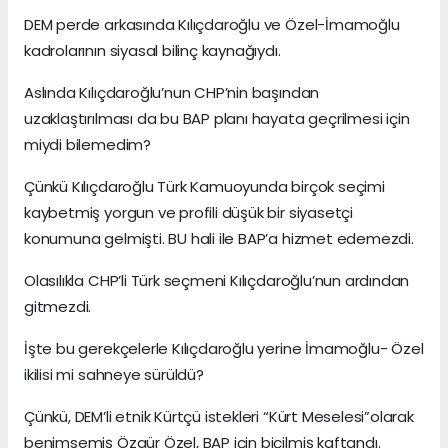
DEM perde arkasında Kılıçdaroğlu ve Özel-İmamoğlu
kadrolarının siyasal bilinç kaynağıydı.
Aslında Kılıçdaroğlu’nun CHP’nin başından
uzaklaştırılması da bu BAP planı hayata geçrilmesi için
miydi bilemedim?
Çünkü Kılıçdaroğlu Türk Kamuoyunda birçok seçimi
kaybetmiş yorgun ve profili düşük bir siyasetçi
konumuna gelmişti. BU hali ile BAP’a hizmet edemezdi.
Olasılıkla CHP’li Türk seçmeni Kılıçdaroğlu’nun ardından
gitmezdi.
İşte bu gerekçelerle Kılıçdaroğlu yerine İmamoğlu- Özel
ikilisi mi sahneye sürüldü?
Çünkü, DEM’li etnik Kürtçü istekleri “Kürt Meselesi”olarak
benimsemiş Özgür Özel, BAP için biçilmiş kaftandı.