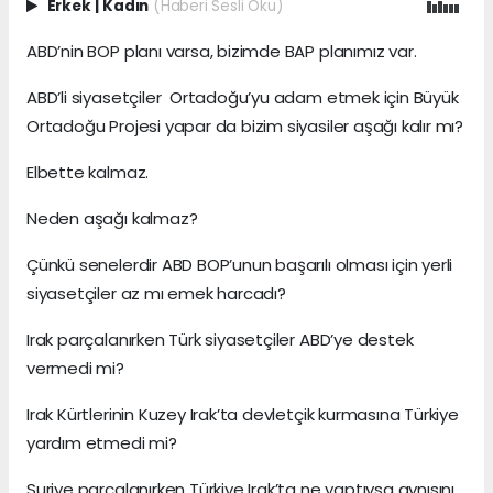
Erkek
|
Kadın
(Haberi Sesli Oku)
ABD’nin BOP planı varsa, bizimde BAP planımız var.
ABD’li siyasetçiler Ortadoğu’yu adam etmek için Büyük
Ortadoğu Projesi yapar da bizim siyasiler aşağı kalır mı?
Elbette kalmaz.
Neden aşağı kalmaz?
Çünkü senelerdir ABD BOP’unun başarılı olması için yerli
siyasetçiler az mı emek harcadı?
Irak parçalanırken Türk siyasetçiler ABD’ye destek
vermedi mi?
Irak Kürtlerinin Kuzey Irak’ta devletçik kurmasına Türkiye
yardım etmedi mi?
Suriye parçalanırken Türkiye Irak’ta ne yaptıysa aynısını