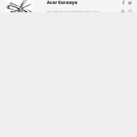
Acar Karaaya
acarkaraaya@gmail.com
Okuyucu Yorumları
(0)
Gönder
Yorum yazarak Topluluk Kuralları’nı kabul etmiş bulunuyor ve
canakkaleninsesi.com sitesine yaptığınız yorumunuzla ilgili doğrudan veya
dolaylı tüm sorumluluğu tek başınıza üstleniyorsunuz. Yazılan tüm
yorumlardan site yönetimi hiçbir şekilde sorumlu tutulamaz.
haber paketi
haber scripti
haber yazılımı
Tüm hakları saklı tutulmaktadır.Copyright 2026©