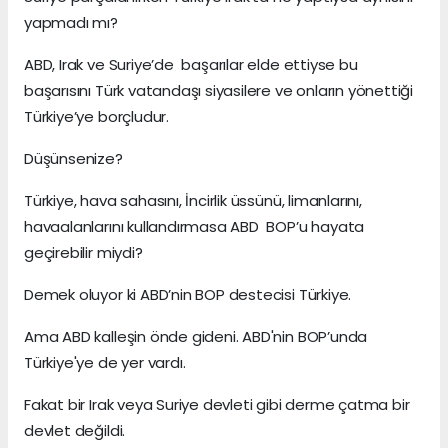
yapmadı mı?
ABD, Irak ve Suriye’de başarılar elde ettiyse bu
başarısını Türk vatandaşı siyasilere ve onların yönettiği
Türkiye’ye borçludur.
Düşünsenize?
Türkiye, hava sahasını, İncirlik üssünü, limanlarını,
havaalanlarını kullandırmasa ABD BOP’u hayata
geçirebilir miydi?
Demek oluyor ki ABD’nin BOP destecisi Türkiye.
Ama ABD kalleşin önde gideni. ABD'nin BOP’unda
Türkiye'ye de yer vardı.
Fakat bir Irak veya Suriye devleti gibi derme çatma bir
devlet değildi.