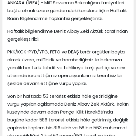
ANKARA (İGFA) - Millî Savunma Bakanlığının faaliyetleri
başta olmak üzere gündemdeki konulara ilişkin Haftalık
Basın Bilgilendirme Toplantısı gerçekleştirildi.
Haftalık bilgilendirme Deniz Albay Zeki Aktürk tarafından
gerçekleştirildi.
PKK/KCK-PYD/YPG, FETÖ ve DEAŞ terör örgütleri başta
olmak üzere, millî birlik ve beraberliğimiz ile bekamıza
yönelik her türlü tehdit ve tehlikeye karşı yurt içi ve sınır
ötesinde icra ettiğimiz operasyonlarımız kesintisiz bir
şekilde devam ettiğine vurgu yapıldı.
Son bir haftada 53 terörist etkisiz hâle getirildiğine
vurgu yapılan açıklamada Deniz Albay Zeki Aktürk, Irak’ın
kuzeyinde devam eden Pençe-Kilit Harekâtı’nda
bugüne kadar 586 terörist etkisiz hâle getirilmiş, değişik
çaplarda toplam bin 316 silah ve 58 bin 563 mühimmat
ele geçirildiğini, 2 bin150 mayın/EYP tespit ve imha