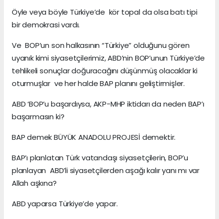
Öyle veya böyle Türkiye’de kör topal da olsa batı tipi
bir demokrasi vardı.
Ve BOP’un son halkasının “Türkiye” olduğunu gören
uyanık kimi siyasetçilerimiz, ABD’nin BOP’unun Türkiye’de
tehlikeli sonuçlar doğuracağını düşünmüş olacaklar ki
oturmuşlar ve her halde BAP planını geliştirmişler.
ABD ‘BOP’u başardıysa, AKP-MHP iktidarı da neden BAP’ı
başarmasın ki?
BAP demek BÜYÜK ANADOLU PROJESİ demektir.
BAP’ı planlatan Türk vatandaşı siyasetçilerin, BOP’u
planlayan ABD’li siyasetçilerden aşağı kalır yanı mı var
Allah aşkına?
ABD yaparsa Türkiye’de yapar.