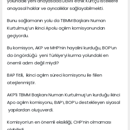
yolundaki yeni anayasada DEM’li etnik Kürtçü isteklere
anayasal haklar ve ayrıcalıklar sağlayabilmekti.
Bunu sağlamanın yolu da TBMM Başkanı Numan
Kurtulmuş’un ikinci Apolu açılım komisyonundan
geçiyordu.
Bu komisyon, AKP ve MHP’nin hayalini kurduğu, BOP’un
da öngördüğü yeni Türkiye’yi kurma yolundaki en
önemli adım değil miydi?
BAP fitili, ikinci açılım süreci komisyonu ile fiilen
ateşlenmiştir.
AKP’li TBMM Başkanı Numan Kurtulmuş’un kurduğu ikinci
Apo açılım komisyonu, BAP’ı, BOP’u destekleyen siyasal
yapılardan oluşuverdi.
Komisyon’un en önemli eksikliği, CHP’nin olmaması
olabilirdi.