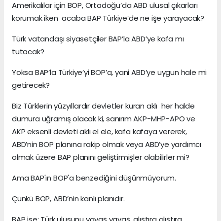
Amerikalılar için BOP, Ortadoğu’da ABD ulusal çıkarları
korumak iken acaba BAP Türkiye’de ne işe yarayacak?
Türk vatandaşı siyasetçiler BAP’la ABD’ye kafa mı
tutacak?
Yoksa BAP’la Türkiye’yi BOP’a, yani ABD’ye uygun hale mi
getirecek?
Biz Türklerin yüzyıllardır devletler kuran aklı her halde
dumura uğramış olacak ki, sanırım AKP-MHP-APO ve
AKP eksenli devleti aklı el ele, kafa kafaya vererek,
ABD’nin BOP planına rakip olmak veya ABD’ye yardımcı
olmak üzere BAP planını geliştirmişler olabilirler mi?
Ama BAP'ın BOP'a benzediğini düşünmüyorum.
Çünkü BOP, ABD’nin kanlı planıdır.
BAP ise; Türk ulusunu yavaş yavaş, alıştıra alıştıra