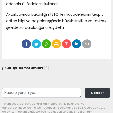
edecektir" ifadelerini kullandı.
Aktürk, ayrıca bakanlığın FETÖ ile mücadelesinin tespit
edilen bilgi ve belgeler ışığında büyük titizlikle ve tavizsiz
şekilde sürdürüldüğünü kaydetti.
Okuyucu Yorumları
(0)
Gönder
Yorum yazarak Topluluk Kuralları’nı kabul etmiş bulunuyor ve
canakkaleninsesi.com sitesine yaptığınız yorumunuzla ilgili doğrudan veya
dolaylı tüm sorumluluğu tek başınıza üstleniyorsunuz. Yazılan tüm