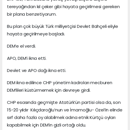
tereyağından kıl çeker gibi hayata geçirilmesi gereken
bir plana benzetiyorum.
Bu plan çok büyük Türk milliyetçisi Devlet Bahçeli eliyle
hayata geçirilmeye başladı.
DEM’e el verdi.
APO, DEM’i ikna etti.
Devlet ve APO dağı ikna etti.
DEM ikna edilince CHP yönetim kadroları mecburen
DEM’lileri küstürmemek için devreye girdi.
CHP esasında geçmişte Atatürk’ün partisi olsa da, son
15-20 yıldır Kılıçdaroğlu’nun ve İmamoğlu- Özel’in elinde
sırf daha fazla oy alabilmek adına etnik Kürtçü oyları
kapabilmek için DEM’in gizli ortağı oldu.