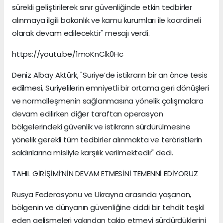
sürekli geliştirilerek sınır güvenliğinde etkin tedbirler
alınmaya ilgili bakanlık ve kamu kurumları ile koordineli
olarak devam edilecektir" mesajı verdi.
https://youtu.be/1moKnClk0Hc
Deniz Albay Aktürk, "Suriye’de istikrarın bir an önce tesis
edilmesi, Suriyelilerin emniyetli bir ortama geri dönüşleri
ve normalleşmenin sağlanmasına yönelik çalışmalara
devam edilirken diğer taraftan operasyon
bölgelerindeki güvenlik ve istikrarın sürdürülmesine
yönelik gerekli tüm tedbirler alınmakta ve teröristlerin
saldırılarına misliyle karşılık verilmektedir" dedi.
TAHIL GİRİŞİMİ’NİN DEVAM ETMESİNİ TEMENNİ EDİYORUZ
Rusya Federasyonu ve Ukrayna arasında yaşanan,
bölgenin ve dünyanın güvenliğine ciddi bir tehdit teşkil
eden gelişmeleri yakından takip etmeyi sürdürdüklerini