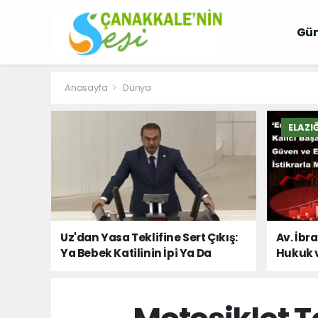
Gü
Anasayfa
Dünya
ELAZI
Uz'dan Yasa Teklifine Sert Çıkış:
Av. İbr
Ya Bebek Katilinin İpi Ya Da
Hukuk 
Milletin Sesi!