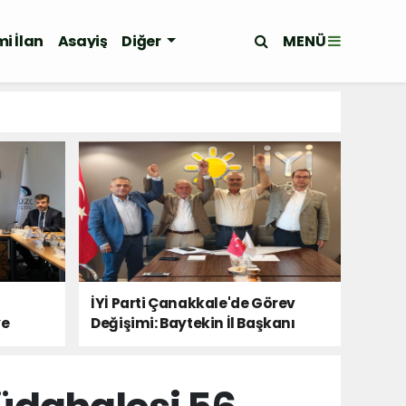
MENÜ
i İlan
Asayiş
Diğer
İYİ Parti Çanakkale'de Görev
ye
Değişimi: Baytekin İl Başkanı