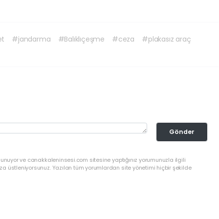
et
#jandarma
#Balıklıçeşme
#ceza
#plakasız araç
Gönder
lunuyor ve canakkaleninsesi.com sitesine yaptığınız yorumunuzla ilgili
a üstleniyorsunuz. Yazılan tüm yorumlardan site yönetimi hiçbir şekilde