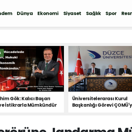
ndem
Dünya
Ekonomi
Siyaset
Sağlık
Spor
Resm
Ğ
ahim Gök: Kalıcı Başarı
Üniversitelerarası Kurul
ve İstikrarla Mümkündür
Başkanlığı Görevi ÇOMÜ'
Devredildi