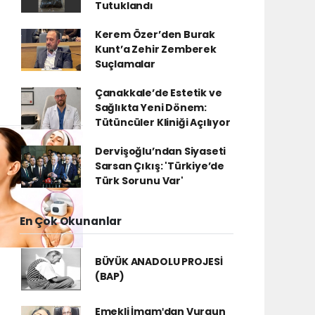
Tutuklandı
Kerem Özer’den Burak
Kunt’a Zehir Zemberek
Suçlamalar
Çanakkale’de Estetik ve
Sağlıkta Yeni Dönem:
Tütüncüler Kliniği Açılıyor
Dervişoğlu’ndan Siyaseti
Sarsan Çıkış: 'Türkiye’de
Türk Sorunu Var'
En Çok Okunanlar
BÜYÜK ANADOLU PROJESİ
(BAP)
Emekli İmamʹdan Vurgun