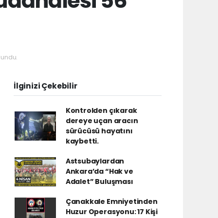
üdahalesi 56
kundu.
İlginizi Çekebilir
Kontrolden çıkarak
dereye uçan aracın
sürücüsü hayatını
kaybetti.
Astsubaylardan
Ankara’da “Hak ve
Adalet” Buluşması
Çanakkale Emniyetinden
Huzur Operasyonu: 17 Kişi