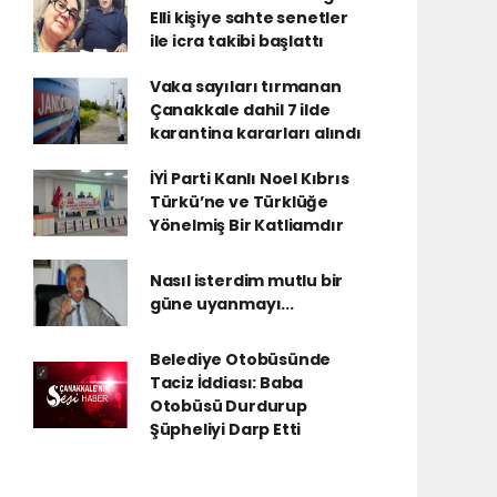
Elli kişiye sahte senetler
ile icra takibi başlattı
Vaka sayıları tırmanan
Çanakkale dahil 7 ilde
karantina kararları alındı
İYİ Parti Kanlı Noel Kıbrıs
Türkü’ne ve Türklüğe
Yönelmiş Bir Katliamdır
Nasıl isterdim mutlu bir
güne uyanmayı...
Belediye Otobüsünde
Taciz İddiası: Baba
Otobüsü Durdurup
Şüpheliyi Darp Etti