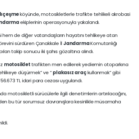
klıçeşme
köyünde, motosikletlerle trafikte tehlikeli akrobasi
andarma
ekiplerinin operasyonuyla yakalandı.
ni hem de diğer vatandaşların hayatını tehlikeye atan
örevini sürdüren Çanakkale İl
Jandarma
Komutanlığı
ılan takip sonucu iki şahıs gözaltına alındı.
ız
motosiklet
trafikten men edilerek yediemin otoparkına
i tehlikeye düşürmek” ve “
plakasız araç
kullanmak” gibi
56.673 TL idari para cezası uygulandı.
ında motosikletli sürücülerle ilgili denetimlerin artırılacağını,
eden bu tür sorumsuz davranışlara kesinlikle müsamaha
ildi.