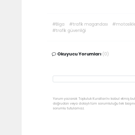
#Biga
#trafik magandası
#motosikl
#trafik güvenliği
Okuyucu Yorumları
(0)
Yorum yazarak Topluluk Kuralları’nı kabul etmiş bu
doğrudan veya dolaylı tüm sorumluluğu tek başınız
sorumlu tutulamaz.