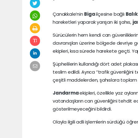
Çanakkale’nin
Biga
ilçesine bağlı
Balı
hareketleri yaparak yarışan iki şahıs,
j
Sürücülerin hem kendi can güvenlikleri
davranışları üzerine bölgede devriye g
ekipleri, kısa sürede harekete geçti. Yap
Şüphelilerin kullandığı dört adet plakas
teslim edildi. Ayrıca “trafik güvenliğin
çeşitli maddelerden, şahıslara toplam 
Jandarma
ekipleri, özellikle yaz aylar
vatandaşların can güvenliğini tehdit 
gösterilmeyeceğini bildirdi.
Olayla ilgili adli işlemlerin sürdüğü öğren