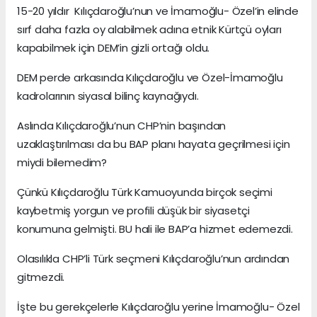
15-20 yıldır Kılıçdaroğlu’nun ve İmamoğlu- Özel’in elinde
sırf daha fazla oy alabilmek adına etnik Kürtçü oyları
kapabilmek için DEM’in gizli ortağı oldu.
DEM perde arkasında Kılıçdaroğlu ve Özel-İmamoğlu
kadrolarının siyasal bilinç kaynağıydı.
Aslında Kılıçdaroğlu’nun CHP’nin başından
uzaklaştırılması da bu BAP planı hayata geçrilmesi için
miydi bilemedim?
Çünkü Kılıçdaroğlu Türk Kamuoyunda birçok seçimi
kaybetmiş yorgun ve profili düşük bir siyasetçi
konumuna gelmişti. BU hali ile BAP’a hizmet edemezdi.
Olasılıkla CHP’li Türk seçmeni Kılıçdaroğlu’nun ardından
gitmezdi.
İşte bu gerekçelerle Kılıçdaroğlu yerine İmamoğlu- Özel