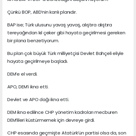
Çünkü BOP, ABD’nin kanlı planıdır.
BAP ise; Türk ulusunu yavaş yavaş, alıştıra alıştıra
tereyağından kıl çeker gibi hayata geçirilmesi gereken
bir plana benzetiyorum.
Bu plan çok büyük Türk milliyetçisi Devlet Bahçeli eliyle
hayata geçirilmeye başladı.
DEM’e el verdi.
APO, DEM’i ikna etti.
Devlet ve APO dağı ikna etti.
DEM ikna edilince CHP yönetim kadroları mecburen
DEM’lileri küstürmemek için devreye girdi.
CHP esasında geçmişte Atatürk’ün partisi olsa da, son