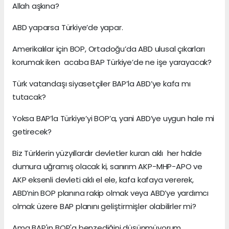
Allah aşkına?
ABD yaparsa Türkiye’de yapar.
Amerikalılar için BOP, Ortadoğu’da ABD ulusal çıkarları
korumak iken acaba BAP Türkiye’de ne işe yarayacak?
Türk vatandaşı siyasetçiler BAP’la ABD’ye kafa mı
tutacak?
Yoksa BAP’la Türkiye’yi BOP’a, yani ABD’ye uygun hale mi
getirecek?
Biz Türklerin yüzyıllardır devletler kuran aklı her halde
dumura uğramış olacak ki, sanırım AKP-MHP-APO ve
AKP eksenli devleti aklı el ele, kafa kafaya vererek,
ABD’nin BOP planına rakip olmak veya ABD’ye yardımcı
olmak üzere BAP planını geliştirmişler olabilirler mi?
Ama BAP'ın BOP'a benzediğini düşünmüyorum.