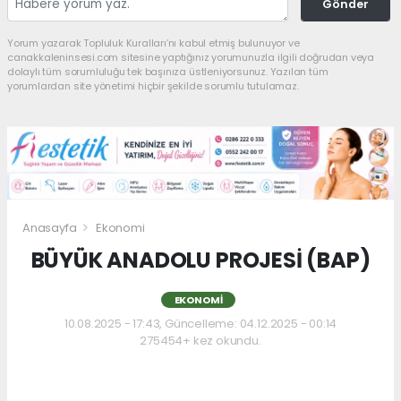
Gönder
Yorum yazarak Topluluk Kuralları’nı kabul etmiş bulunuyor ve
canakkaleninsesi.com sitesine yaptığınız yorumunuzla ilgili doğrudan veya
dolaylı tüm sorumluluğu tek başınıza üstleniyorsunuz. Yazılan tüm
yorumlardan site yönetimi hiçbir şekilde sorumlu tutulamaz.
Anasayfa
Ekonomi
BÜYÜK ANADOLU PROJESİ (BAP)
EKONOMI
10.08.2025 - 17:43, Güncelleme: 04.12.2025 - 00:14
275454+ kez okundu.