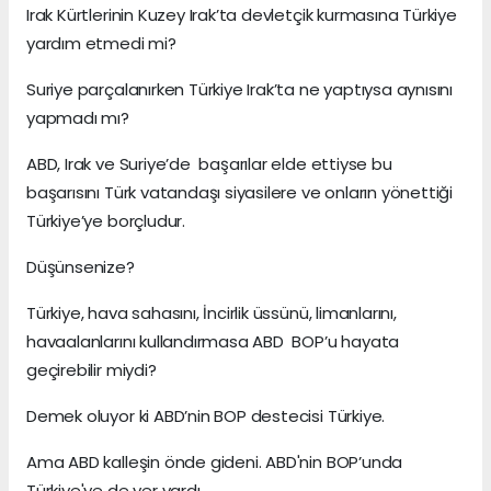
Irak Kürtlerinin Kuzey Irak’ta devletçik kurmasına Türkiye
yardım etmedi mi?
Suriye parçalanırken Türkiye Irak’ta ne yaptıysa aynısını
yapmadı mı?
ABD, Irak ve Suriye’de başarılar elde ettiyse bu
başarısını Türk vatandaşı siyasilere ve onların yönettiği
Türkiye’ye borçludur.
Düşünsenize?
Türkiye, hava sahasını, İncirlik üssünü, limanlarını,
havaalanlarını kullandırmasa ABD BOP’u hayata
geçirebilir miydi?
Demek oluyor ki ABD’nin BOP destecisi Türkiye.
Ama ABD kalleşin önde gideni. ABD'nin BOP’unda
Türkiye'ye de yer vardı.