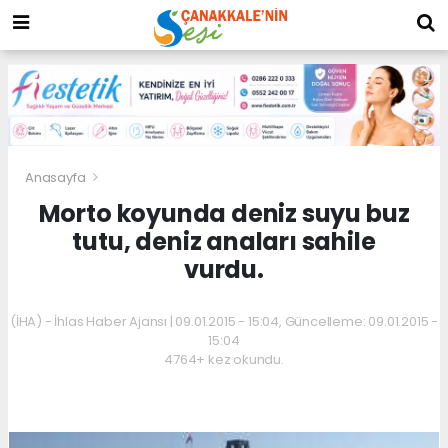
Anasayfa
Morto koyunda deniz suyu buz
tutu, deniz anaları sahile
vurdu.
(İHA) - İhlas Haber Ajansı | 09.01.2015 - 15:04, Güncelleme: 09.01.2015 -
15:04
4764+ kez okundu.