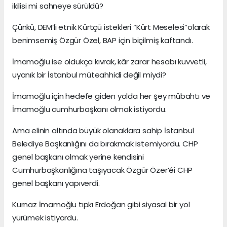
ikilisi mi sahneye sürüldü?
Çünkü, DEM’li etnik Kürtçü istekleri “Kürt Meselesi”olarak
benimsemiş Özgür Özel, BAP için biçilmiş kaftandı.
İmamoğlu ise oldukça kıvrak, kâr zarar hesabı kuvvetli,
uyanık bir İstanbul müteahhidi değil miydi?
İmamoğlu için hedefe giden yolda her şey mübahtı ve
İmamoğlu cumhurbaşkanı olmak istiyordu.
Ama elinin altında büyük olanaklara sahip İstanbul
Belediye Başkanlığını da bırakmak istemiyordu. CHP
genel başkanı olmak yerine kendisini
Cumhurbaşkanlığına taşıyacak Özgür Özer’éi CHP
genel başkanı yapıverdi.
Kurnaz İmamoğlu tıpkı Erdoğan gibi siyasal bir yol
yürümek istiyordu.