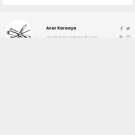
Acar Karaaya
acarkaraaya@gmail.com
Okuyucu Yorumları
(0)
Gönder
Yorum yazarak Topluluk Kuralları’nı kabul etmiş bulunuyor ve
canakkaleninsesi.com sitesine yaptığınız yorumunuzla ilgili doğrudan veya
dolaylı tüm sorumluluğu tek başınıza üstleniyorsunuz. Yazılan tüm
yorumlardan site yönetimi hiçbir şekilde sorumlu tutulamaz.