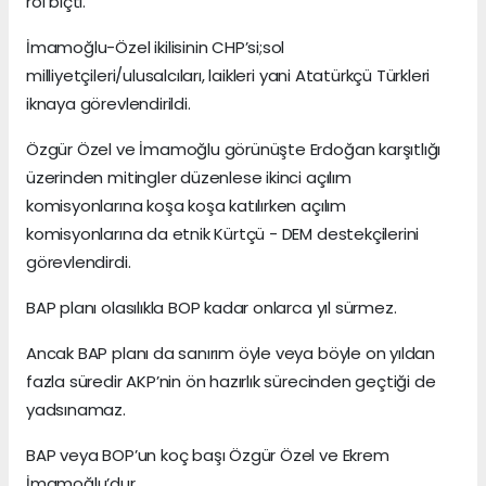
rol biçti.
İmamoğlu-Özel ikilisinin CHP’si;sol
milliyetçileri/ulusalcıları, laikleri yani Atatürkçü Türkleri
iknaya görevlendirildi.
Özgür Özel ve İmamoğlu görünüşte Erdoğan karşıtlığı
üzerinden mitingler düzenlese ikinci açılım
komisyonlarına koşa koşa katılırken açılım
komisyonlarına da etnik Kürtçü - DEM destekçilerini
görevlendirdi.
BAP planı olasılıkla BOP kadar onlarca yıl sürmez.
Ancak BAP planı da sanırım öyle veya böyle on yıldan
fazla süredir AKP’nin ön hazırlık sürecinden geçtiği de
yadsınamaz.
BAP veya BOP’un koç başı Özgür Özel ve Ekrem
İmamoğlu’dur.