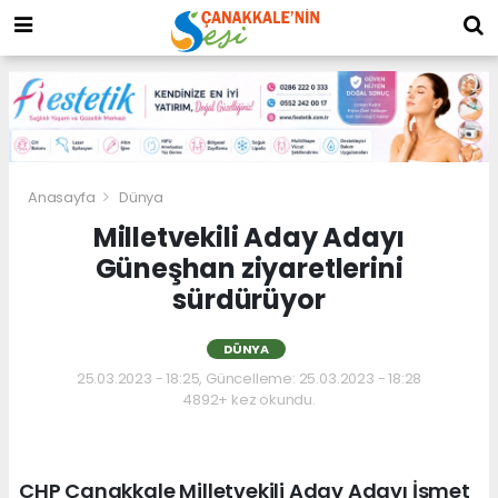
Anasayfa
Dünya
Milletvekili Aday Adayı
Güneşhan ziyaretlerini
sürdürüyor
DÜNYA
25.03.2023 - 18:25, Güncelleme: 25.03.2023 - 18:28
4892+ kez okundu.
CHP Çanakkale Milletvekili Aday Adayı İsmet