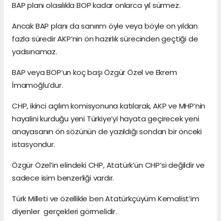
BAP planı olasılıkla BOP kadar onlarca yıl sürmez.
Ancak BAP planı da sanırım öyle veya böyle on yıldan
fazla süredir AKP’nin ön hazırlık sürecinden geçtiği de
yadsınamaz.
BAP veya BOP’un koç başı Özgür Özel ve Ekrem
İmamoğlu’dur.
CHP, ikinci açılım komisyonuna katılarak, AKP ve MHP’nin
hayalini kurduğu yeni Türkiye’yi hayata geçirecek yeni
anayasanın ön sözünün de yazıldığı sondan bir önceki
istasyondur.
Özgür Özel’in elindeki CHP, Atatürk’ün CHP’si değildir ve
sadece isim benzerliği vardır.
Türk Milleti ve özellikle ben Atatürkçüyüm Kemalist’im
diyenler gerçekleri görmelidir.