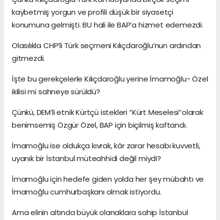
kaybetmiş yorgun ve profili düşük bir siyasetçi
konumuna gelmişti. BU hali ile BAP’a hizmet edemezdi.
Olasılıkla CHP’li Türk seçmeni Kılıçdaroğlu’nun ardından
gitmezdi.
İşte bu gerekçelerle Kılıçdaroğlu yerine İmamoğlu- Özel
ikilisi mi sahneye sürüldü?
Çünkü, DEM’li etnik Kürtçü istekleri “Kürt Meselesi”olarak
benimsemiş Özgür Özel, BAP için biçilmiş kaftandı.
İmamoğlu ise oldukça kıvrak, kâr zarar hesabı kuvvetli,
uyanık bir İstanbul müteahhidi değil miydi?
İmamoğlu için hedefe giden yolda her şey mübahtı ve
İmamoğlu cumhurbaşkanı olmak istiyordu.
Ama elinin altında büyük olanaklara sahip İstanbul