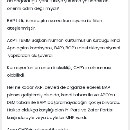
da öngördüğü yeni Türkiye’yi kurma yolundaki en
önemli adım değil miydi?
BAP fitili, ikinci açılım süreci komisyonu ile fiilen
ateşlenmiştir.
AKP’li TBMM Başkanı Numan Kurtulmuş’un kurduğu ikinci
Apo açılım komisyonu, BAP’ı, BOP’u destekleyen siyasal
yapılardan oluşuverdi.
Komisyon’un en önemli eksikliği, CHP’nin olmaması
olabilirdi.
Her ne kadar AKP, devleti de organize ederek BAP
planını geliştirmiş olsa da, kendi tabanı ile ve APO’cu
DEM tabanı ile BAP’ı başaramayacağını çok iyi biliyordu.
Halkta oldukça karşılığı olan İYİ Parti ve Zafer Partisi
karşında öyle veya böyle bir MHP vardı.
Ama CHP’nin alternatifi yoktu.