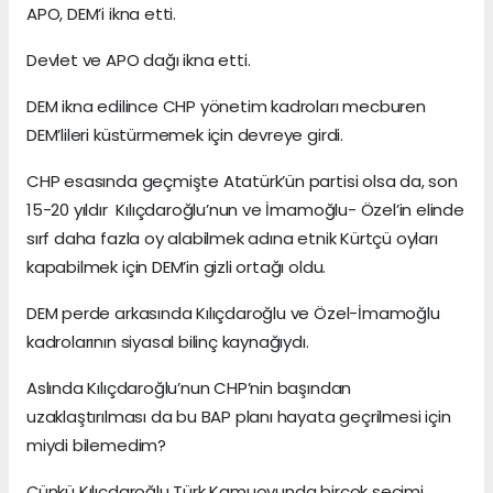
APO, DEM’i ikna etti.
Devlet ve APO dağı ikna etti.
DEM ikna edilince CHP yönetim kadroları mecburen
DEM’lileri küstürmemek için devreye girdi.
CHP esasında geçmişte Atatürk’ün partisi olsa da, son
15-20 yıldır Kılıçdaroğlu’nun ve İmamoğlu- Özel’in elinde
sırf daha fazla oy alabilmek adına etnik Kürtçü oyları
kapabilmek için DEM’in gizli ortağı oldu.
DEM perde arkasında Kılıçdaroğlu ve Özel-İmamoğlu
kadrolarının siyasal bilinç kaynağıydı.
Aslında Kılıçdaroğlu’nun CHP’nin başından
uzaklaştırılması da bu BAP planı hayata geçrilmesi için
miydi bilemedim?
Çünkü Kılıçdaroğlu Türk Kamuoyunda birçok seçimi