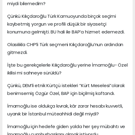
miydi bilemedim?
Çünkü Kılıçdaroğlu Türk Kamuoyunda birçok seçimi
kaybetmiş yorgun ve profili düşük bir siyasetçi
konumuna gelmişti. BU hali ile BAP’a hizmet edemezdi.
Olasılıkla CHP’li Türk seçmeni Kılıçdaroğlu’nun ardından
gitmezdi.
İşte bu gerekçelerle Kılıçdaroğlu yerine İmamoğlu- Özel
ikilisi mi sahneye sürüldü?
Çünkü, DEM’li etnik Kürtçü istekleri “Kürt Meselesi”olarak
benimsemiş Özgür Özel, BAP için biçilmiş kaftandı.
İmamoğlu ise oldukça kıvrak, kâr zarar hesabı kuvvetli,
uyanık bir İstanbul müteahhidi değil miydi?
İmamoğlu için hedefe giden yolda her şey mübahtı ve
İmamoğlu cumhurbaşkanı olmak istiyordu.