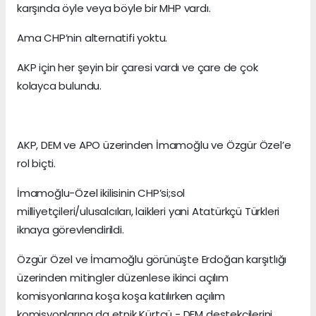
karşında öyle veya böyle bir MHP vardı.
Ama CHP’nin alternatifi yoktu.
AKP için her şeyin bir çaresi vardı ve çare de çok
kolayca bulundu.
AKP, DEM ve APO üzerinden İmamoğlu ve Özgür Özel’e
rol biçti.
İmamoğlu-Özel ikilisinin CHP’si;sol
milliyetçileri/ulusalcıları, laikleri yani Atatürkçü Türkleri
iknaya görevlendirildi.
Özgür Özel ve İmamoğlu görünüşte Erdoğan karşıtlığı
üzerinden mitingler düzenlese ikinci açılım
komisyonlarına koşa koşa katılırken açılım
komisyonlarına da etnik Kürtçü - DEM destekçilerini