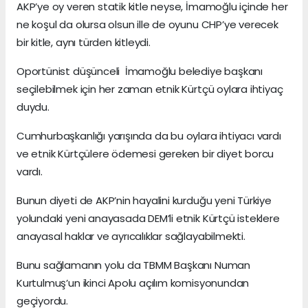
AKP’ye oy veren statik kitle neyse, İmamoğlu içinde her
ne koşul da olursa olsun ille de oyunu CHP’ye verecek
bir kitle, aynı türden kitleydi.
Oportünist düşünceli İmamoğlu belediye başkanı
seçilebilmek için her zaman etnik Kürtçü oylara ihtiyaç
duydu.
Cumhurbaşkanlığı yarışında da bu oylara ihtiyacı vardı
ve etnik Kürtçülere ödemesi gereken bir diyet borcu
vardı.
Bunun diyeti de AKP’nin hayalini kurduğu yeni Türkiye
yolundaki yeni anayasada DEM’li etnik Kürtçü isteklere
anayasal haklar ve ayrıcalıklar sağlayabilmekti.
Bunu sağlamanın yolu da TBMM Başkanı Numan
Kurtulmuş’un ikinci Apolu açılım komisyonundan
geçiyordu.