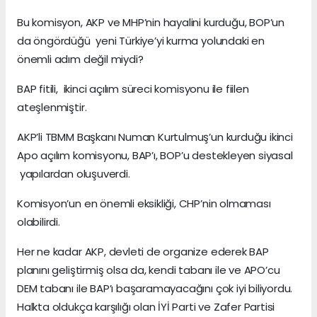
Bu komisyon, AKP ve MHP’nin hayalini kurduğu, BOP’un
da öngördüğü yeni Türkiye’yi kurma yolundaki en
önemli adım değil miydi?
BAP fitili, ikinci açılım süreci komisyonu ile fiilen
ateşlenmiştir.
AKP’li TBMM Başkanı Numan Kurtulmuş’un kurduğu ikinci
Apo açılım komisyonu, BAP’ı, BOP’u destekleyen siyasal
yapılardan oluşuverdi.
Komisyon’un en önemli eksikliği, CHP’nin olmaması
olabilirdi.
Her ne kadar AKP, devleti de organize ederek BAP
planını geliştirmiş olsa da, kendi tabanı ile ve APO’cu
DEM tabanı ile BAP’ı başaramayacağını çok iyi biliyordu.
Halkta oldukça karşılığı olan İYİ Parti ve Zafer Partisi