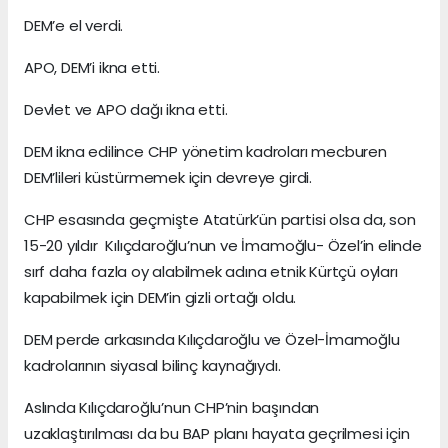
DEM’e el verdi.
APO, DEM’i ikna etti.
Devlet ve APO dağı ikna etti.
DEM ikna edilince CHP yönetim kadroları mecburen
DEM’lileri küstürmemek için devreye girdi.
CHP esasında geçmişte Atatürk’ün partisi olsa da, son
15-20 yıldır Kılıçdaroğlu’nun ve İmamoğlu- Özel’in elinde
sırf daha fazla oy alabilmek adına etnik Kürtçü oyları
kapabilmek için DEM’in gizli ortağı oldu.
DEM perde arkasında Kılıçdaroğlu ve Özel-İmamoğlu
kadrolarının siyasal bilinç kaynağıydı.
Aslında Kılıçdaroğlu’nun CHP’nin başından
uzaklaştırılması da bu BAP planı hayata geçrilmesi için