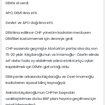
DEM’e el verdi.
APO, DEM’i ikna etti.
Devlet ve APO dağı ikna etti.
DEM ikna edilince CHP yönetim kadroları mecburen
DEM’lileri küstürmemek için devreye girdi.
CHP esasında geçmişte Atatürk’ün partisi olsa da, son
15-20 yıldır Kılıçdaroğlu’nun ve İmamoğlu- Özel’in elinde
sırf daha fazla oy alabilmek adına etnik Kürtçü oyları
kapabilmek için DEM’in gizli ortağı oldu.
DEM perde arkasında Kılıçdaroğlu ve Özel-İmamoğlu
kadrolarının siyasal bilinç kaynağıydı.
Aslında Kılıçdaroğlu’nun CHP’nin başından
uzaklaştırılması da bu BAP planı hayata geçrilmesi için
miydi bilemedim?