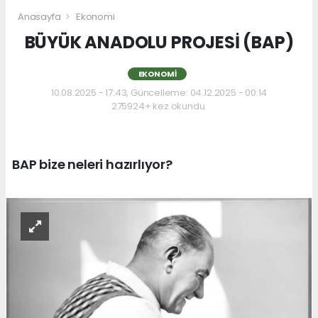
Anasayfa
Ekonomi
BÜYÜK ANADOLU PROJESİ (BAP)
EKONOMI
10.08.2025 - 17:43, Güncelleme: 04.12.2025 - 00:14
275924+ kez okundu.
BAP bize neleri hazırlıyor?