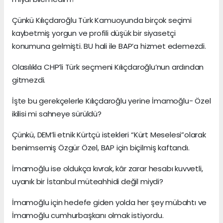
Çünkü Kılıçdaroğlu Türk Kamuoyunda birçok seçimi
kaybetmiş yorgun ve profili düşük bir siyasetçi
konumuna gelmişti. BU hali ile BAP’a hizmet edemezdi.
Olasılıkla CHP’li Türk seçmeni Kılıçdaroğlu’nun ardından
gitmezdi.
İşte bu gerekçelerle Kılıçdaroğlu yerine İmamoğlu- Özel
ikilisi mi sahneye sürüldü?
Çünkü, DEM’li etnik Kürtçü istekleri “Kürt Meselesi”olarak
benimsemiş Özgür Özel, BAP için biçilmiş kaftandı.
İmamoğlu ise oldukça kıvrak, kâr zarar hesabı kuvvetli,
uyanık bir İstanbul müteahhidi değil miydi?
İmamoğlu için hedefe giden yolda her şey mübahtı ve
İmamoğlu cumhurbaşkanı olmak istiyordu.