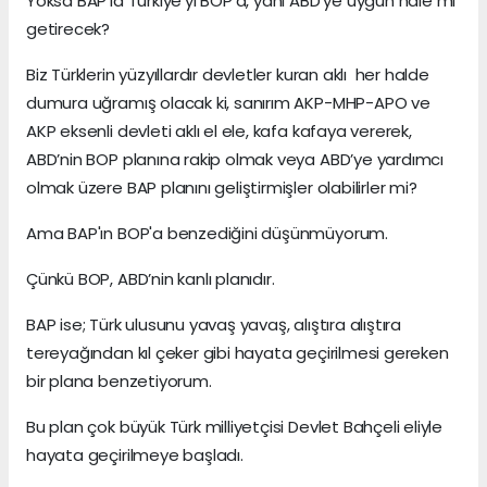
Yoksa BAP’la Türkiye’yi BOP’a, yani ABD’ye uygun hale mi
getirecek?
Biz Türklerin yüzyıllardır devletler kuran aklı her halde
dumura uğramış olacak ki, sanırım AKP-MHP-APO ve
AKP eksenli devleti aklı el ele, kafa kafaya vererek,
ABD’nin BOP planına rakip olmak veya ABD’ye yardımcı
olmak üzere BAP planını geliştirmişler olabilirler mi?
Ama BAP'ın BOP'a benzediğini düşünmüyorum.
Çünkü BOP, ABD’nin kanlı planıdır.
BAP ise; Türk ulusunu yavaş yavaş, alıştıra alıştıra
tereyağından kıl çeker gibi hayata geçirilmesi gereken
bir plana benzetiyorum.
Bu plan çok büyük Türk milliyetçisi Devlet Bahçeli eliyle
hayata geçirilmeye başladı.