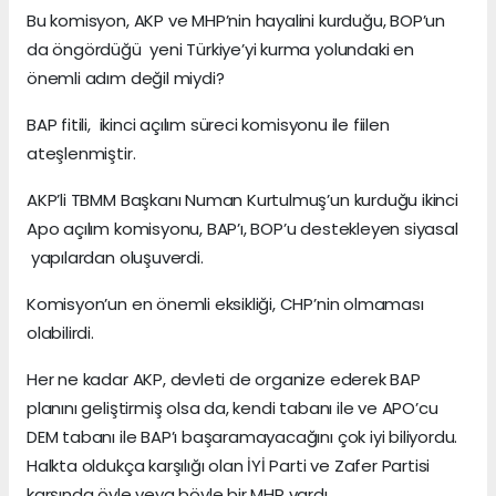
Bu komisyon, AKP ve MHP’nin hayalini kurduğu, BOP’un
da öngördüğü yeni Türkiye’yi kurma yolundaki en
önemli adım değil miydi?
BAP fitili, ikinci açılım süreci komisyonu ile fiilen
ateşlenmiştir.
AKP’li TBMM Başkanı Numan Kurtulmuş’un kurduğu ikinci
Apo açılım komisyonu, BAP’ı, BOP’u destekleyen siyasal
yapılardan oluşuverdi.
Komisyon’un en önemli eksikliği, CHP’nin olmaması
olabilirdi.
Her ne kadar AKP, devleti de organize ederek BAP
planını geliştirmiş olsa da, kendi tabanı ile ve APO’cu
DEM tabanı ile BAP’ı başaramayacağını çok iyi biliyordu.
Halkta oldukça karşılığı olan İYİ Parti ve Zafer Partisi
karşında öyle veya böyle bir MHP vardı.