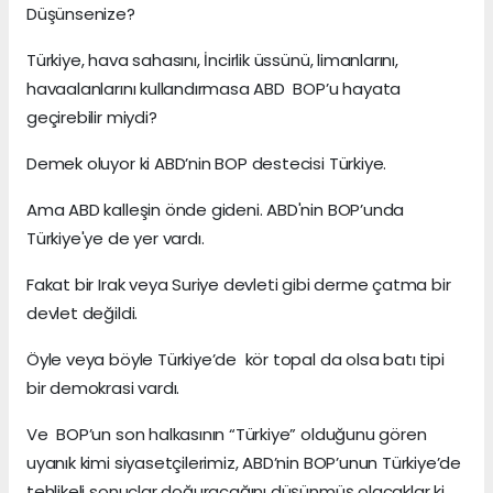
Düşünsenize?
Türkiye, hava sahasını, İncirlik üssünü, limanlarını,
havaalanlarını kullandırmasa ABD BOP’u hayata
geçirebilir miydi?
Demek oluyor ki ABD’nin BOP destecisi Türkiye.
Ama ABD kalleşin önde gideni. ABD'nin BOP’unda
Türkiye'ye de yer vardı.
Fakat bir Irak veya Suriye devleti gibi derme çatma bir
devlet değildi.
Öyle veya böyle Türkiye’de kör topal da olsa batı tipi
bir demokrasi vardı.
Ve BOP’un son halkasının “Türkiye” olduğunu gören
uyanık kimi siyasetçilerimiz, ABD’nin BOP’unun Türkiye’de
tehlikeli sonuçlar doğuracağını düşünmüş olacaklar ki