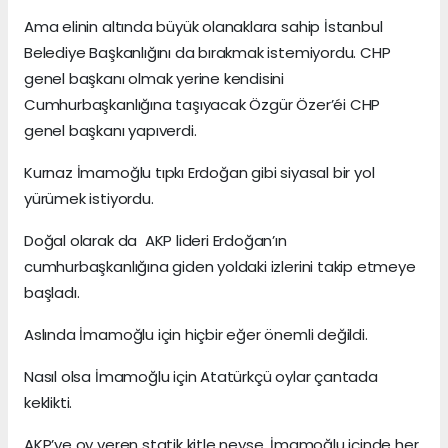
Ama elinin altında büyük olanaklara sahip İstanbul
Belediye Başkanlığını da bırakmak istemiyordu. CHP
genel başkanı olmak yerine kendisini
Cumhurbaşkanlığına taşıyacak Özgür Özer’éi CHP
genel başkanı yapıverdi.
Kurnaz İmamoğlu tıpkı Erdoğan gibi siyasal bir yol
yürümek istiyordu.
Doğal olarak da AKP lideri Erdoğan’ın
cumhurbaşkanlığına giden yoldaki izlerini takip etmeye
başladı.
Aslında İmamoğlu için hiçbir eğer önemli değildi.
Nasıl olsa İmamoğlu için Atatürkçü oylar çantada
keklikti.
AKP’ye oy veren statik kitle neyse, İmamoğlu içinde her