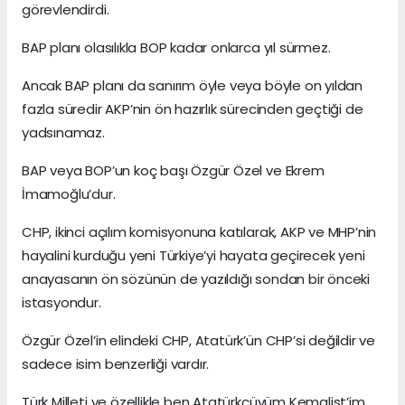
görevlendirdi.
BAP planı olasılıkla BOP kadar onlarca yıl sürmez.
Ancak BAP planı da sanırım öyle veya böyle on yıldan
fazla süredir AKP’nin ön hazırlık sürecinden geçtiği de
yadsınamaz.
BAP veya BOP’un koç başı Özgür Özel ve Ekrem
İmamoğlu’dur.
CHP, ikinci açılım komisyonuna katılarak, AKP ve MHP’nin
hayalini kurduğu yeni Türkiye’yi hayata geçirecek yeni
anayasanın ön sözünün de yazıldığı sondan bir önceki
istasyondur.
Özgür Özel’in elindeki CHP, Atatürk’ün CHP’si değildir ve
sadece isim benzerliği vardır.
Türk Milleti ve özellikle ben Atatürkçüyüm Kemalist’im